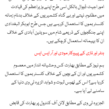
امور اجیت ڈووال بالکل اسی طرح اپنے وزیراعظم کی قیادت
میں مظلوم، نہتے اور بے گناہ کشمیریوں کے خلاف بدنام زمانہ
کلسٹر بموں کا استعمال کررہے ہیں جس طرح ابوبکر البغدادی
اپنے جنگجوؤں کے ذریعے شام میں سویلین آبادی کے خلاف
ان کا بہیمانہ استعمال کرچکے ہیں۔
ہٹلر اور نازی کے پیروکار مودی اور آر ایس ایس
ہم نیوز کے مطابق بھارت کس وحشیانہ انداز میں معصوم
کشمیریوں اور ان کے بچوں کے خلاف کلسٹر بموں کا استعمال
کررہا ہے؟ اس کے ٹھوس ثبوت و شواہد الزیرہ ٹی وی دنیا کے
سامنے لے آیا ہے۔
الجزیرہ ٹی وی کے مطابق لائن آف کنٹرول پر بھارت کی قابض