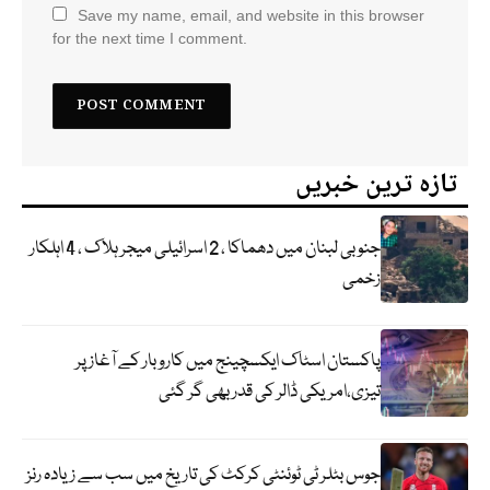
Save my name, email, and website in this browser
for the next time I comment.
تازہ ترین خبریں
جنوبی لبنان میں دھماکا ، 2 اسرائیلی میجر ہلاک ، 4 اہلکار
زخمی
پاکستان اسٹاک ایکسچینج میں کاروبار کے آغاز پر
تیزی،امریکی ڈالر کی قدر بھی گر گئی
جوس بٹلر ٹی ٹوئنٹی کرکٹ کی تاریخ میں سب سے زیادہ رنز