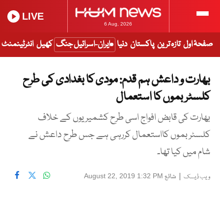
LIVE
6 Aug, 2026
صفحۂ اول
تازہ ترین
پاکستان
دنیا
ایران-اسرائیل جنگ
کھیل
انٹرٹینمنٹ
بھارت و داعش ہم قدم: مودی کا بغدادی کی طرح
کلسٹر بموں کا استعمال
بھارت کی قابض افواج اسی طرح کشمیریوں کے خلاف
کلسٹر بموں کااستعمال کررہی ہے جس طرح داعش نے
شام میں کیا تھا۔
|
شائع
August 22, 2019 1:32 PM
ویب ڈیسک