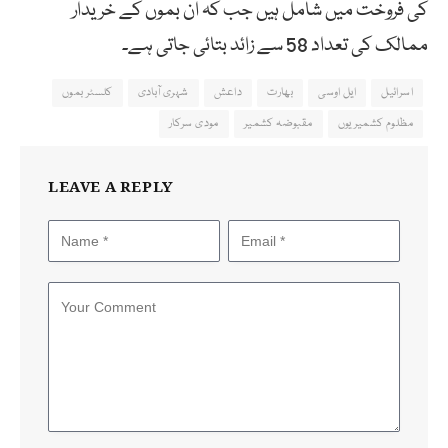
کی فروخت میں شامل ہیں جب کہ ان بموں کے خریدار
ممالک کی تعداد 58 سے زائد بتائی جاتی ہے۔
اسرائیل
ایل اوسی
بھارت
داعش
شہری آبادی
کلسٹر بموں
مظلوم کشمیریوں
مقبوضہ کشمیر
مودی سرکار
LEAVE A REPLY