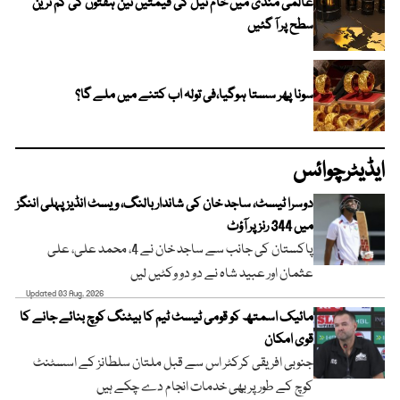
عالمی منڈی میں خام تیل کی قیمتیں تین ہفتوں کی کم ترین
سطح پر آ گئیں
سونا پھر سستا ہوگیا،فی تولہ اب کتنے میں ملے گا؟
ایڈیٹرچوائس
دوسرا ٹیسٹ، ساجد خان کی شاندار بالنگ، ویسٹ انڈیز پہلی اننگز
میں 344 رنز پر آؤٹ
پاکستان کی جانب سے ساجد خان نے 4، محمد علی، علی
عثمان اور عبید شاہ نے دو دو وکٹیں لیں
Updated 03 Aug, 2026
مائیک اسمتھ کو قومی ٹیسٹ ٹیم کا بیٹنگ کوچ بنائے جانے کا
قوی امکان
جنوبی افریقی کرکٹر اس سے قبل ملتان سلطانز کے اسسٹنٹ
کوچ کے طور پر بھی خدمات انجام دے چکے ہیں