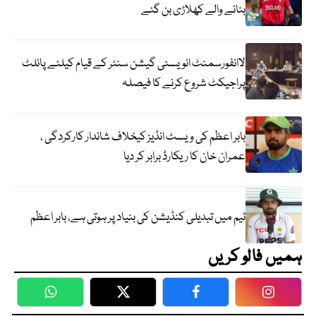
بنانے والے کھلاڑی بن گئے
لاانفورسمنٹ انویسٹی گیشن سنٹر کے قیام کیلئے پائلٹ
پراجیکٹ شروع کرنے کا فیصلہ
بابر اعظم کی ویسٹ انڈیز کیخلاف شاندار کارکردگی ،
عمران خان کا ریکارڈ برابر کر دیا
ٹیم میں تبدیلی کنڈیشن کی بنیاد پر ہوتی ہے، بابر اعظم
ہمیں فالو کریں
WhatsApp
Twitter
Facebook
Faceboo