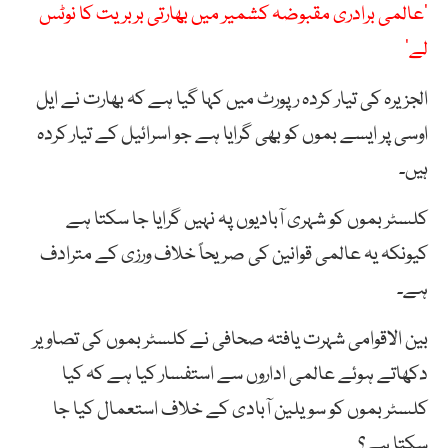
’عالمی برادری مقبوضہ کشمیر میں بھارتی بربریت کا نوٹس
لے‘
الجزیرہ کی تیار کردہ رپورٹ میں کہا گیا ہے کہ بھارت نے ایل
اوسی پر ایسے بموں کو بھی گرایا ہے جو اسرائیل کے تیار کردہ
ہیں۔
کلسٹر بموں کو شہری آبادیوں پہ نہیں گرایا جا سکتا ہے
کیونکہ یہ عالمی قوانین کی صریحاً خلاف ورزی کے مترادف
ہے۔
بین الاقوامی شہرت یافتہ صحافی نے کلسٹر بموں کی تصاویر
دکھاتے ہوئے عالمی اداروں سے استفسار کیا ہے کہ کیا
کلسٹر بموں کو سویلین آبادی کے خلاف استعمال کیا جا
سکتا ہے؟