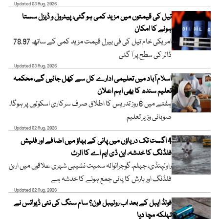
Updated 03 Aug, 2026
تیل کی قیمتوں میں مزید کمی ہو گئی، پیٹرول و ڈیزل سستا
ہونے کا امکان
امریکی خام تیل کی فی بیرل قیمت مزید کمی کے ساتھ 78.97
ڈالر کی سطح پر آ گئی
Updated 03 Aug, 2026
اسلام آباد میں تعلیمی ادارے کل سے کھل جائیں گے، محکمہ
تعلیم سندھ کا بھی اہم اعلان
ہفتے میں 6 روز تدریس کا اطلاق صرف سرکاری اسکولوں پر ہوگا،
صوبائی وزیر تعلیم
Updated 02 Aug, 2026
4 اگست تک دریاؤں میں پانی کے بہاؤ میں اضافے اور فلیش
فلڈنگ کا خدشہ، این ڈی ایم اے کا الرٹ
راولپنڈی، جہلم، گوجرانوالہ سمیت نشیبی شہری علاقوں میں اربن
فلڈنگ اور بارش کا پانی جمع ہونے کا خدشہ ہے
Updated 02 Aug, 2026
فولڈ ایبل کے بعد اب رولیبل فون؟ سام سنگ کی نئی ڈیوائس نے
تہلکہ مچا دیا