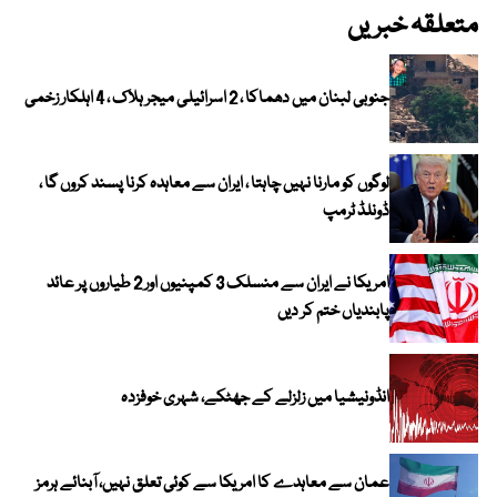
متعلقہ خبریں
جنوبی لبنان میں دھماکا ، 2 اسرائیلی میجر ہلاک ، 4 اہلکار زخمی
لوگوں کو مارنا نہیں چاہتا ، ایران سے معاہدہ کرنا پسند کروں گا ،
ڈونلڈ ٹرمپ
امریکا نے ایران سے منسلک 3 کمپنیوں اور 2 طیاروں پر عائد
پابندیاں ختم کر دیں
انڈونیشیا میں زلزلے کے جھٹکے، شہری خوفزدہ
عمان سے معاہدے کا امریکا سے کوئی تعلق نہیں، آبنائے ہرمز