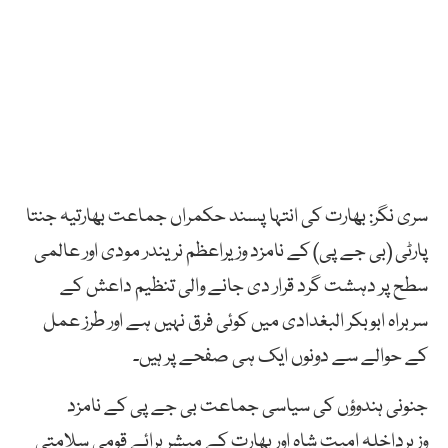
سری نگر: بھارت کی انتہا پسند حکمراں جماعت بھارتیہ جنتا
پارٹی (بی جے پی) کے نامزد وزیراعظم نریندر مودی اور عالمی
سطح پر دہشت گرد قرار دی جانے والی تنظیم داعش کے
سربراہ ابوبکر البغدادی میں کوئی فرق نہیں ہے اور طرز عمل
کے حوالے سے دونوں ایک ہی صفحے پر ہیں۔
جنونی ہندوؤں کی سیاسی جماعت بی جے پی کے نامزد
وزیرداخلہ امیت شاہ اور بھارت کے میشر برائے قومی سلامتی