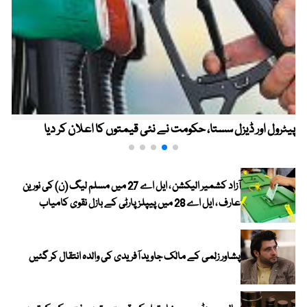
پیٹرول اور ڈیزل سستا، حکومت نے نئی قیمتوں کا اعلان کر دیا
آزاد کشمیر الیکشن ، ایل اے 27 میں مسلم لیگ (ن) کی نورین
عارف ، ایل اے 28 میں پیپلز پارٹی کے بازل نقوی کامیاب
پشاور زلمی کے مالک جاوید آفریدی کی والدہ انتقال کر گئیں