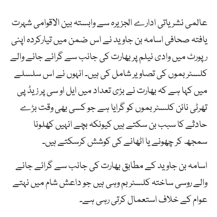
عالمی نشریاتی ادارے الجزیرہ سے وابستہ بین الاقوامی شہرت
یافتہ صحافی اسامہ بن جاوید نے اس ضمن میں تیارکردہ اپنی
رپورٹ میں وادی نیلم پر بھارت کی جانب سے گرائے جانے والے
کلسٹر بموں کی تصاویر شامل کی ہیں۔ انہوں نے اس سلسلے
میں کہا ہے کہ بھارت نے بڑی تعداد میں ایل او سی پر زیڈ پی
تھرٹی نائن کلسٹر بموں کو گرایا ہے جو کسی بھی وقت بڑے
حادثے کا سبب بن سکتے ہیں کیونکہ بچے انہیں کھلونا
سمجھ کر چھونے یا اٹھانے کی کوشش کرسکتے ہیں۔
اسامہ بن جاوید کے مطابق بھارت کی جانب سے گرائے جانے
والے روسی ساختہ کلسٹر بم وہی ہیں جو داعش شام میں نہتے
عوام کے خلاف استعمال کرتی رہی ہے۔