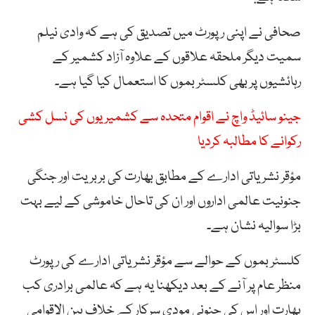
صحافی نے اپنی رپورٹ میں تصدیق کی ہے کہ وادی نیلم
سمیت دیگر ملحقہ علاقوں کے علاوہ آزاد کشمیر کے
رہائشیوں پر بھی کلسٹر بموں کا استعمال کیا گیا ہے۔
جینو سائیڈ واچ نے اقوام متحدہ سے کشمیریوں کی نسل کشی
رکوانے کا مطالبہ کردیا
مؤقر نشریاتی ادارے کے مطابق بھارت کی بربریت اور جنگی
جنونیت عالمی اداروں اور ان کی تاحال خاموشی کے لیے بہت
بڑا سوالیہ نشان ہے۔
کلسٹر بموں کے حوالے سے مؤقر نشریاتی ادارے کی رپورٹ
منظر عام پر آنے کے بعد دیکھنا یہ ہے کہ عالمی برادری کب
بھارت اور اس کی جنونی مودی سرکار کے خلاف بین الاقوامی