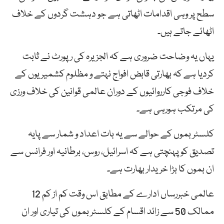
سطح پر وہی اقدامات اٹھاتی ہے جو دہشت گردوں کے خلاف
اٹھائے جاتے ہیں۔
یہاں یہ وضاحت ضروری ہے کہ الجزیرہ کی رپورٹ نے ثابت
کردیا ہے کہ بھارتی قابض افواج نہتے و مظلوم کشمیریوں کے
خلاف فوجی کارروائیوں کے دوران عالمی قوانین کی خلاف ورزی
کی مرتکب ہورہی ہے۔
کلسٹر بموں کے حوالے سے یہ بات اعداد و شمار سے پایہ
تصدیق کو پہنچتی ہے کہ اسرائیل، روس، برطانیہ اور فرانس سے
ان بموں کا بڑا خریدار بھارت ہے۔
عالمی خبررساں ادارے کے مطابق اس وقت کم از کم 12
ممالک 50 سے زائد اقسام کے کلسٹر بموں کی تیاری اور ان