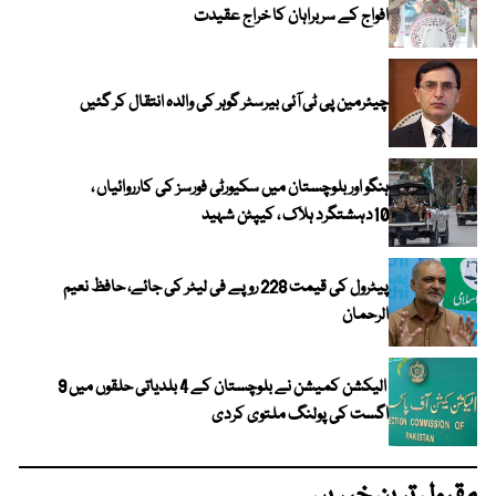
افواج کے سربراہان کا خراج عقیدت
چیئرمین پی ٹی آئی بیرسٹر گوہر کی والدہ انتقال کر گئیں
ہنگو اور بلوچستان میں سکیورٹی فورسز کی کارروائیاں ،
10دہشتگرد ہلاک ، کیپٹن شہید
پیٹرول کی قیمت 228 روپے فی لیٹر کی جائے، حافظ نعیم
الرحمان
الیکشن کمیشن نے بلوچستان کے 4 بلدیاتی حلقوں میں 9
اگست کی پولنگ ملتوی کردی