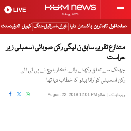
LIVE
8 Aug, 2026
صفحۂ اول
تازہ ترین
پاکستان
دنیا
ایران-اسرائیل جنگ
کھیل
انٹرٹینمنٹ
متنازع تقریر، سابق ن لیگی رکن صوبائی اسمبلی زیر
حراست
جھنگ سے تعلق رکھنے والے افتخار بلوچ نے پی ٹی آئی
رکن اسمبلی کو ’رانا ببلو‘ کا خطاب دیا تھا
|
شائع
August 22, 2019 12:01 PM
ویب ڈیسک