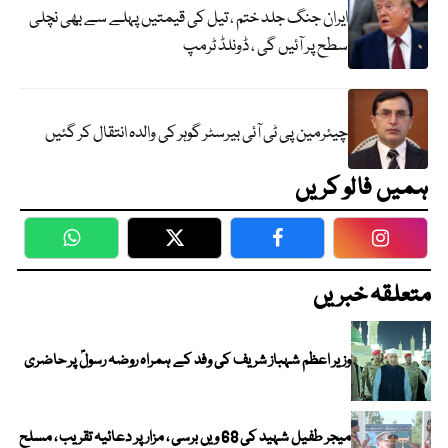
ایران جنگ جلد ختم ، تیل کی قیمتیں پہلے سے بھی نچلی
سطح پر آئیں گی ، ڈونلڈ ٹرمپ
چیئرمین پی ٹی آئی بیرسٹر گوہر کی والدہ انتقال کر گئیں
ہمیں فالو کریں
WhatsApp
Twitter
Facebook
Faceboo
متعلقہ خبریں
وزیر اعظم شہباز شریف کی وفد کے ہمراہ روضہ رسولؐ پر حاضری
میجر طفیل شہید کی 68 ویں برسی ، مزار پر دعائیہ تقریب ، مسلح