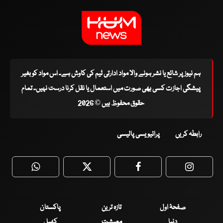
ہم نیوز پر شائع یا نشر ہونے والا مواد ادارتی ٹیم کی کاوش ہے۔ اس مواد کو بغیر
پیشگی اجازت کسی بھی صورت میں استعمال یا نقل کرنا درست نہیں۔ تمام
حقوق محفوظ ہیں © 2026
رابطہ کریں
پرائیویسی پالیسی
WhatsApp
Twitter
Facebook
Faceboo
صفحۂ اول
تازہ ترین
پاکستان
دنیا
معیشت
کھیل