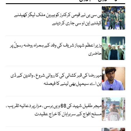
پی سی بی نے قومی کرکٹرز کو بیرون ملک لیگز کھیلنے
کیلئے این او سی جاری کر دیئے
وزیر اعظم شہباز شریف کی وفد کے ہمراہ روضہ رسولؐ پر
حاضری
میر رضا کی قبر کشائی کی کارروائی شروع ، والدین کے ڈی
این اے سیمپل بھی لینے کا فیصلہ
میجر طفیل شہید کی 68 ویں برسی ، مزار پر دعائیہ تقریب ،
مسلح افواج کے سربراہان کا خراج عقیدت