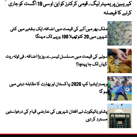
کیریبین پریمیئر لیگ ، قومی کرکٹرز کو این او سی 19 اگست کو جاری
آز
کرنے کا فیصلہ
چھی
ملک بھر میں آٹے کی قیمت میں اضافہ، ایک ہفتے میں کئی
شہروں میں 20 کلو تھیلا 100 روپے تک مہنگا
سونے کی قیمت میں مسلسل تیسرے روز بڑا اضافہ ، فی تولہ ریٹ
کہاں تک جا پہنچا؟
ویمنز ایشیا کپ 2026، پاکستان اور بھارت کا مقابلہ دبئی میں
ہو گا
پشاور ہائیکورٹ نے افغان شہریوں کی عارضی قیام کی درخواستیں
مسترد کر دیں