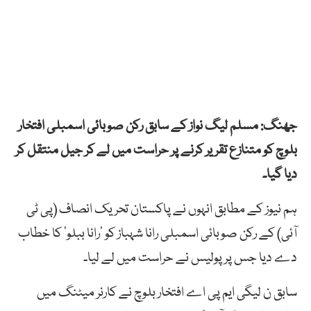
جھنگ: مسلم لیگ نواز کے سابق رکن صوبائی اسمبلی افتخار
بلوچ کو متنازع تقریر کرنے پر حراست میں لے کر جیل منتقل کر
دیا گیا۔
ہم نیوز کے مطابق انہوں نے پاکستان تحریک انصاف (پی ٹی
آئی) کے رکن صوبائی اسمبلی رانا شہباز کو ’رانا ببلو‘ کا خطاب
دے دیا جس پر پولیس نے حراست میں لے لیا۔
سابق ن لیگی ایم پی اے افتخار بلوچ نے کارنر میٹنگ میں