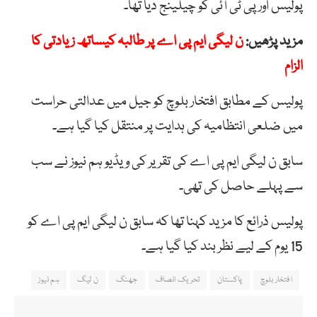
پولیس اور پی ٹی آئی کو چیلینج دیا تھا۔
مزید پڑھیں:
ن لیگی ایم پی اے پر طالبہ کیساتھ زیادتی کا
الزام
پولیس کے مطابق افتخار بلوچ کو جیل میں عدالتی حراست
میں ضلعی انتظامیہ کی ہدایت پر منتقل کیا گیا ہے۔
سابق ن لیگی ایم پی اے کی تقریر کی ویڈیو ہم نیوز نے سب
سے پہلے حاصل کی تھی۔
پولیس ذرائع کا مزید کہنا تھا کہ سابق ن لیگی ایم پی اے کو
15 یوم کے لیے نظر بند کیا گیا ہے۔
افتخار بلوچ
پاکستان
تحریک انصاف
جھنگ
ن لیگ
ہم نیوز