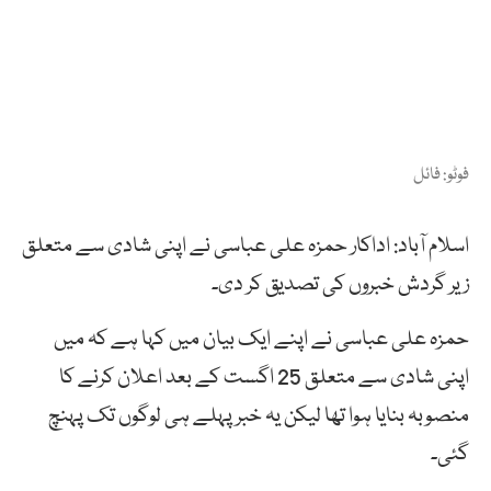
فوٹو: فائل
اسلام آباد: اداکار حمزہ علی عباسی نے اپنی شادی سے متعلق
زیر گردش خبروں کی تصدیق کر دی۔
حمزہ علی عباسی نے اپنے ایک بیان میں کہا ہے کہ میں
اپنی شادی سے متعلق 25 اگست کے بعد اعلان کرنے کا
منصوبہ بنایا ہوا تھا لیکن یہ خبر پہلے ہی لوگوں تک پہنچ
گئی۔