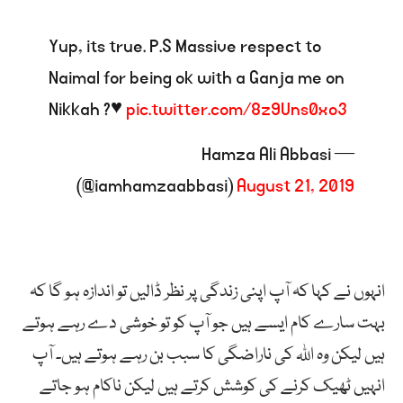
Yup, its true. P.S Massive respect to
Naimal for being ok with a Ganja me on
Nikkah ?♥️
pic.twitter.com/8z9Uns0xo3
— Hamza Ali Abbasi
(@iamhamzaabbasi)
August 21, 2019
انہوں نے کہا کہ آپ اپنی زندگی پر نظر ڈالیں تو اندازہ ہو گا کہ
بہت سارے کام ایسے ہیں جو آپ کو تو خوشی دے رہے ہوتے
ہیں لیکن وہ اللہ کی ناراضگی کا سبب بن رہے ہوتے ہیں۔ آپ
انہیں ٹھیک کرنے کی کوشش کرتے ہیں لیکن ناکام ہو جاتے