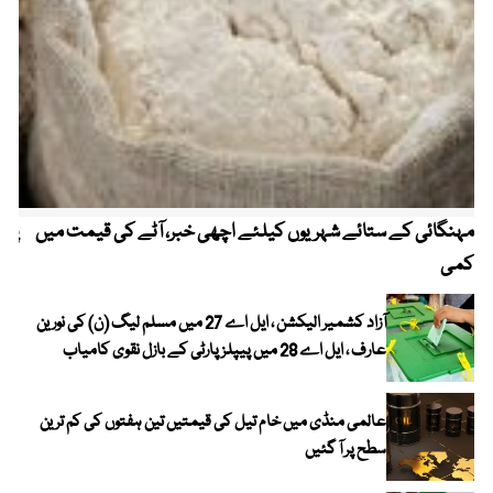
مہنگائی کے ستائے شہریوں کیلئے اچھی خبر، آٹے کی قیمت میں
پیٹ
کمی
آزاد کشمیر الیکشن ، ایل اے 27 میں مسلم لیگ (ن) کی نورین
عارف ، ایل اے 28 میں پیپلز پارٹی کے بازل نقوی کامیاب
عالمی منڈی میں خام تیل کی قیمتیں تین ہفتوں کی کم ترین
سطح پر آ گئیں