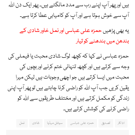
ہیں اور پھر آپ اپنے رب سے مدد مانگتے ہیں۔ پھر ایک دن اللہ
آپ سے خوش ہوتا ہے اور آپ کو کامیابی عطا کرتا ہے۔
یہ بھی پڑھیں
حمزہ علی عباسی اور نمل خاور شادی کے
بندھن میں بندھنے کو تیار
حمزہ عباسی نے کہا کہ کچھ لوگ شادی محبت یا فیملی کی
وجہ سے کرتے ہیں اور کچھ تنہائی ختم کرنے اور بچوں کی
محبت میں ایسا کرتے ہیں جو اچھی وجوہات ہیں لیکن میرا
یقین کریں جب آپ اللہ کو راضی کرنا چاہتے ہیں تو پھر آپ اپنی
زندگی کو مکمل کرتے ہیں اور مختلف طریقوں سے اللہ کو
راضی کرنے کی کوشش کرتے ہیں۔
اداکار
تصدیق
حمزہ علی عباسی
سوشل میڈیا
شادی
نمل