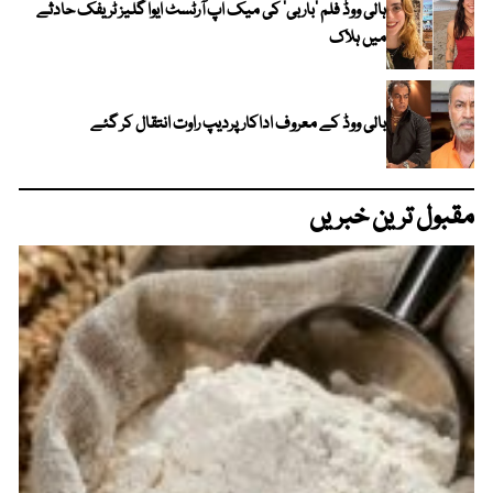
ہالی ووڈ فلم ’باربی‘ کی میک اپ آرٹسٹ ایوا گلیز ٹریفک حادثے
میں ہلاک
بالی ووڈ کے معروف اداکار پردیپ راوت انتقال کر گئے
مقبول ترین خبریں