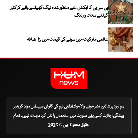
پی سی بی کا ایکشن، غیر منظور شدہ لیگ کھیلنے والے کرکٹرز
کیلئے سخت وارننگ
عالمی مارکیٹ میں سونے کی قیمت میں بڑا اضافہ
ہم نیوز پر شائع یا نشر ہونے والا مواد ادارتی ٹیم کی کاوش ہے۔ اس مواد کو بغیر
پیشگی اجازت کسی بھی صورت میں استعمال یا نقل کرنا درست نہیں۔ تمام
حقوق محفوظ ہیں © 2026