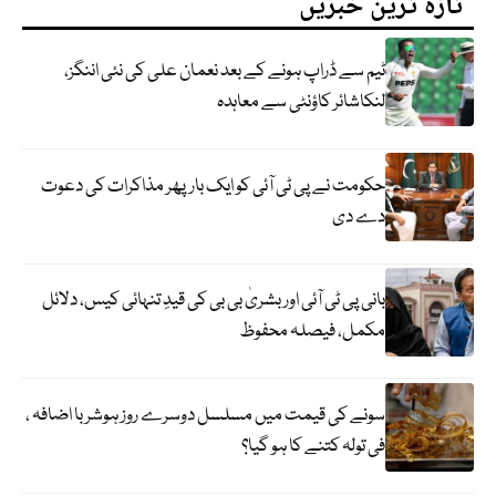
تازہ ترین خبریں
ٹیم سے ڈراپ ہونے کے بعد نعمان علی کی نئی اننگز،
لنکاشائر کاؤنٹی سے معاہدہ
حکومت نے پی ٹی آئی کو ایک بارپھر مذاکرات کی دعوت
دے دی
بانی پی ٹی آئی اور بشریٰ بی بی کی قیدِ تنہائی کیس، دلائل
مکمل، فیصلہ محفوظ
سونے کی قیمت میں مسلسل دوسرے روز ہوشربا اضافہ ،
فی تولہ کتنے کا ہو گیا؟