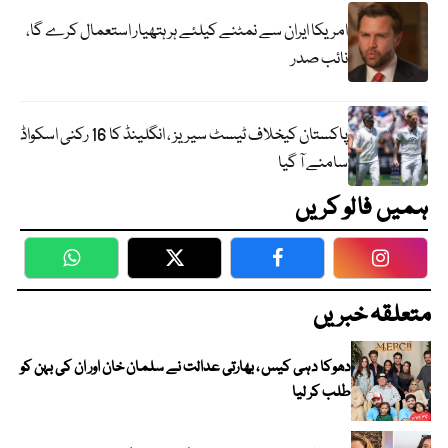
امریکا ایران سے نمٹنے کیلئے ہر ہتھیار استعمال کرے گا،
نائب صدر
پاکستان کیخلاف ٹیسٹ سیریز ، انگلینڈ کا 16 رکنی اسکواڈ
سامنے آ گیا
ہمیں فالو کریں
WhatsApp
Twitter
Facebook
Faceboo
متعلقہ خبریں
دھوکا دہی کیس ، بھارتی عدالت نے سلمان خان اور ان کی بہن کو
طلب کر لیا