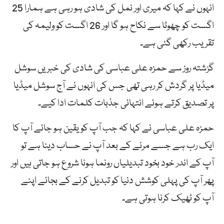
انہوں نے کہا کہ میری اور نمل کی شادی ہو رہی ہے ہمارا 25
اگست کو چھوٹا سے نکاح ہو گا اور 26 اگست کو ولیمہ کی
تقریب رکھی گئی ہے۔
گزشتہ روز سے حمزہ علی عباسی کی شادی کی خبریں سوشل
میڈیا پر گردش کر رہی تھی جس کی انہوں نے آج سوشل میڈیا
پر تصدیق کرتے ہوئے انتہائی جذبات کلمات ادا کیے۔
حمزہ علی عباسی نے کہا کہ جب آپ کو یقین ہو جائے آپ کا
ایک رب ہے جسے مرنے کے بعد آپ نے حساب دینا ہے تو
آپ کے اندر خود بخود تبدیلیاں رونما ہونا شروع ہو جاتی ہیں اور
پھر آپ کی پہلی کوشش دنیا کو تبدیل کرنے کے بجائے اپنے
آپ کو ٹھیک کرنا ہوتی ہے۔