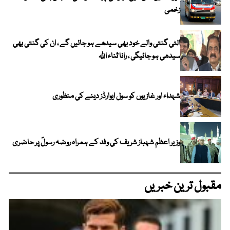
زخمی
الٹی گنتی والے خود بھی سیدھے ہو جائیں گے ، ان کی گنتی بھی
سیدھی ہو جائیگی ، رانا ثناء اللہ
شہداء اور غازیوں کو سول ایوارڈز دینے کی منظوری
وزیر اعظم شہباز شریف کی وفد کے ہمراہ روضہ رسولؐ پر حاضری
مقبول ترین خبریں