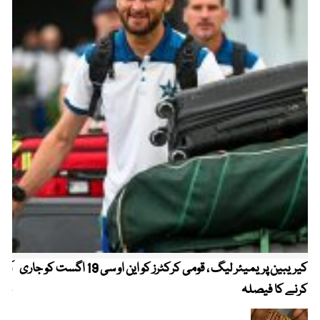
کیریبین پریمیئر لیگ ، قومی کرکٹرز کو این او سی 19 اگست کو جاری
آز
کرنے کا فیصلہ
چھی