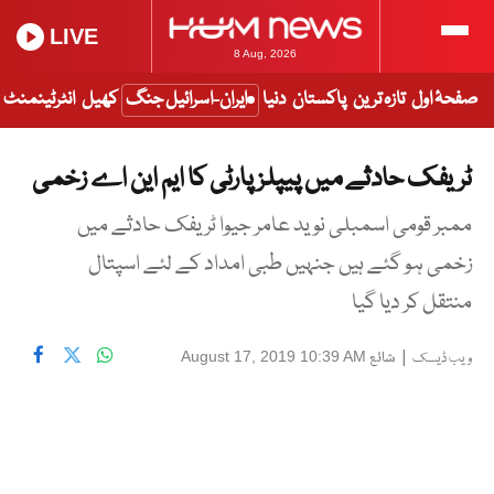
LIVE
8 Aug, 2026
صفحۂ اول
تازہ ترین
پاکستان
دنیا
ایران-اسرائیل جنگ
کھیل
انٹرٹینمنٹ
ٹریفک حادثے میں پیپلز پارٹی کا ایم این اے زخمی
ممبر قومی اسمبلی نوید عامر جیوا ٹریفک حادثے میں
زخمی ہو گئے ہیں جنہیں طبی امداد کے لئے اسپتال
منتقل کر دیا گیا
|
شائع
August 17, 2019 10:39 AM
ویب ڈیسک