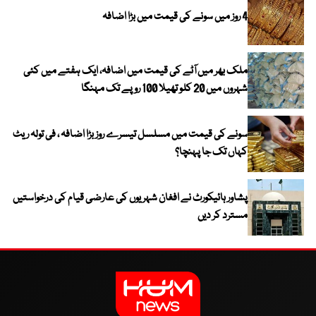
4 روز میں سونے کی قیمت میں بڑا اضافہ
ملک بھر میں آٹے کی قیمت میں اضافہ، ایک ہفتے میں کئی
شہروں میں 20 کلو تھیلا 100 روپے تک مہنگا
سونے کی قیمت میں مسلسل تیسرے روز بڑا اضافہ ، فی تولہ ریٹ
کہاں تک جا پہنچا؟
پشاور ہائیکورٹ نے افغان شہریوں کی عارضی قیام کی درخواستیں
مسترد کر دیں