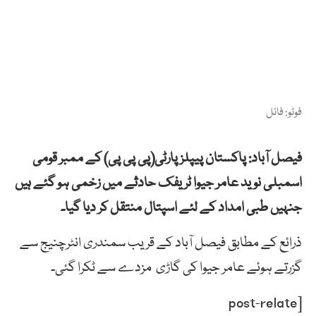
فوٹو: فائل
فیصل آباد: پاکستان پیپلز پارٹی(پی پی پی) کے ممبر قومی
اسمبلی نوید عامر جیوا ٹریفک حادثے میں زخمی ہو گئے ہیں
جنہیں طبی امداد کے لئے اسپتال منتقل کر دیا گیا۔
ذرائع کے مطابق فیصل آباد کے قریب سمندری انٹرچنیج سے
گزرتے ہوئے عامر جیوا کی گاڑی مزدے سے ٹکرا گئی۔
[post-relate