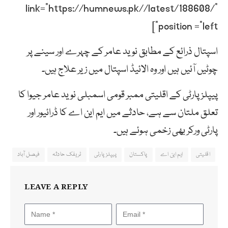
link=”https://humnews.pk//latest/188608/”
position =”left”]
اسپتال ذرائع کے مطابق نوید عامر کے چہرے اور سینے پر
چوٹیں آئیں ہیں اور وہ الائیڈ اسپتال میں زیر علاج ہیں۔
پیپلز پارٹی کے اقلیتی ممبر قومی اسمبلی نوید عامر جیوا کا
تعلق ملتان سے ہے، حادثے میں ایم این اے کا ڈرائیور اور
پارٹی ورکر بھی زخمی ہوئے ہیں۔
اقلیتی
ایم این اے
پاکستان
پیپلز پارٹی
ٹریفک حادثہ
فیصل آباد
LEAVE A REPLY