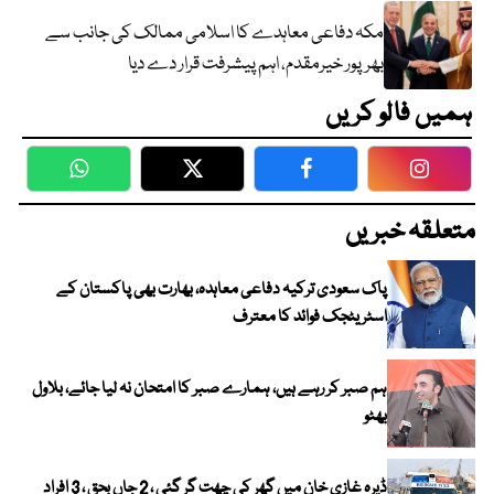
مکہ دفاعی معاہدے کا اسلامی ممالک کی جانب سے
بھرپور خیرمقدم، اہم پیشرفت قرار دے دیا
ہمیں فالو کریں
WhatsApp
Twitter
Facebook
Faceboo
متعلقہ خبریں
پاک سعودی ترکیہ دفاعی معاہدہ، بھارت بھی پاکستان کے
اسٹریٹجک فوائد کا معترف
ہم صبر کر رہے ہیں، ہمارے صبر کا امتحان نہ لیا جائے، بلاول
بھٹو
ڈیرہ غازی خان میں گھر کی چھت گر گئی ، 2 جاں بحق ، 3 افراد