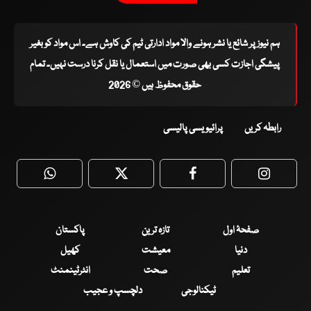
ہم نیوز پر شائع یا نشر ہونے والا مواد ادارتی ٹیم کی کاوش ہے۔ اس مواد کو بغیر
پیشگی اجازت کسی بھی صورت میں استعمال یا نقل کرنا درست نہیں۔ تمام
حقوق محفوظ ہیں © 2026
رابطہ کریں
پرائیویسی پالیسی
WhatsApp
Twitter
Facebook
Faceboo
صفحۂ اول
تازہ ترین
پاکستان
دنیا
معیشت
کھیل
تعلیم
صحت
انٹرٹینمنٹ
ٹیکنالوجی
دلچسپ و عجیب