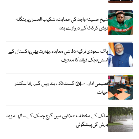
شیخ حسینہ واجد کی حمایت، شکیب الحسن پر بنگلہ
دیش کرکٹ کے دروازے بند
پاک سعودی ترکیہ دفاعی معاہدہ، بھارت بھی پاکستان کے
اسٹریٹجک فوائد کا معترف
تعلیمی ادارے 24 اگست تک بند رہیں گے، رانا سکندر
حیات
ملک کے مختلف علاقوں میں گرج چمک کے ساتھ مزید
بارش کی پیشگوئی