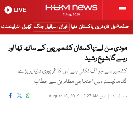
LIVE
7 Aug, 2026
صفحۂ اول
تازہ ترین
پاکستان
دنیا
ایران-اسرائیل جنگ
کھیل
انٹرٹینمنٹ
مودی سن لے: پاکستان کشمیریوں کے ساتھ تھا اور
رہے گا،شیخ رشید
کشمیر سے جو آگ نکلی ہے اس کا اثر پوری دنیا پر پڑے
گا۔ مانچسٹر میں احتجاجی مظاہرین سے خطاب
|
شائع
August 16, 2019 12:27 AM
ویب ڈیسک