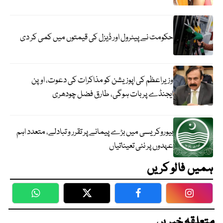
حکومت نے پیٹرول اور ڈیزل کی قیمتوں میں کمی کر دی
وزیراعظم کی اپوزیشن کو مذاکرات کی دعوت، اوپن
ایجنڈے پر بات ہوگی، طارق فضل چودھری
بیوروکریسی میں بڑے پیمانے پر تقرر و تبادلے، متعدد اہم
عہدوں پر نئی تعیناتیاں
ہمیں فالو کریں
WhatsApp
Twitter
Facebook
Faceboo
متعلقہ خبریں