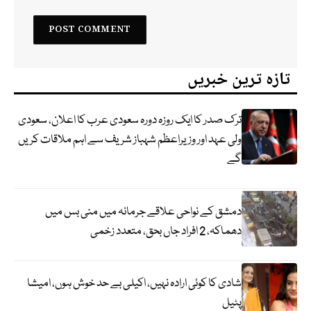
تازہ ترین خبریں
ترک صدر کا ایک روزہ دورہ سعودی عرب کا اعلان، سعودی
ولی عہد اور وزیراعظم شہباز شریف سے اہم ملاقات کریں
گے
دمشق کے نواحی علاقے جرمانہ میں منی بس میں
دھماکہ، 2 افراد جاں بحق، متعدد زخمی
شادی کا کوئی ارادہ نہیں، اکیلی بے حد خوش ہوں، امیشا
پٹیل