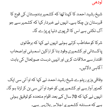
لودھی
شیخ رشید احمد کا کہنا تھا کہ کشمیر ہندوستان کی فوج کا
قبرستان بن چکا ہے۔ انہوں نے خبردار کیا کہ کشمیر سے جو
آگ نکلی ہے اس کا اثر پوری دنیا پر پڑے گا۔
شرکا کو مخاطب کرتے ہوئے انہوں نے کہا کہ برطانوی
پاکستانی اور کشمیری وفود بنا کر اراکین اسمبلی اوراصحاب
اقتدار سے ملاقات کریں اور انہیں درست صورتحال کی بابت
آگاہی دلائیں۔
وفاقی وزیر ریلوے شیخ رشید احمد نے کہا کہ او آئی سی ایک
کمزور آواز ہے اور کشمیریوں کو خود او آئی سی بن کر لڑنا ہو گا۔
انہوں نے کہا کہ 70 سال کے بعد اقوام متحدہ کو توفیق ہوئی
ہے کہ مسئلہ کشمیر پر اجلاس بلارہی ہے۔