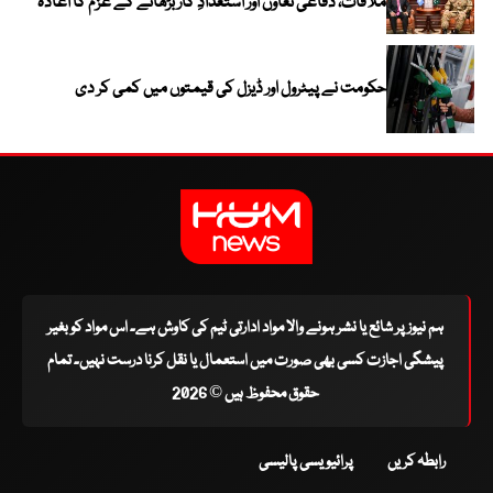
ملاقات، دفاعی تعاون اور استعدادِ کار بڑھانے کے عزم کا اعادہ
حکومت نے پیٹرول اور ڈیزل کی قیمتوں میں کمی کر دی
ہم نیوز پر شائع یا نشر ہونے والا مواد ادارتی ٹیم کی کاوش ہے۔ اس مواد کو بغیر
پیشگی اجازت کسی بھی صورت میں استعمال یا نقل کرنا درست نہیں۔ تمام
حقوق محفوظ ہیں © 2026
رابطہ کریں
پرائیویسی پالیسی