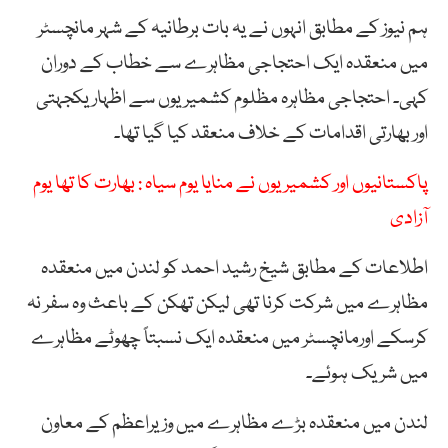
ہم نیوز کے مطابق انہوں نے یہ بات برطانیہ کے شہر مانچسٹر
میں منعقدہ ایک احتجاجی مظاہرے سے خطاب کے دوران
کہی۔ احتجاجی مظاہرہ مظلوم کشمیریوں سے اظہار یکجہتی
اور بھارتی اقدامات کے خلاف منعقد کیا گیا تھا۔
پاکستانیوں اور کشمیریوں نے منایا یوم سیاہ : بھارت کا تھا یوم
آزادی
اطلاعات کے مطابق شیخ رشید احمد کو لندن میں منعقدہ
مظاہرے میں شرکت کرنا تھی لیکن تھکن کے باعث وہ سفر نہ
کرسکے اورمانچسٹر میں منعقدہ ایک نسبتاً چھوٹے مظاہرے
میں شریک ہوئے۔
لندن میں منعقدہ بڑے مظاہرے میں وزیراعظم کے معاون