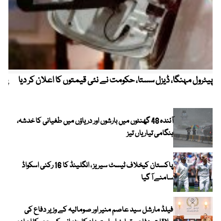
پیٹرول مہنگا، ڈیزل سستا، حکومت نے نئی قیمتوں کا اعلان کر دیا
پنج
آئندہ 48 گھنٹوں میں بارشوں اور دریاؤں میں طغیانی کا خدشہ،
ہنگامی تیاریاں تیز
پاکستان کیخلاف ٹیسٹ سیریز ، انگلینڈ کا 16 رکنی اسکواڈ
سامنے آ گیا
فیلڈ مارشل سید عاصم منیر اور صومالیہ کے وزیر دفاع کی