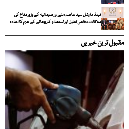
فیلڈ مارشل سید عاصم منیر اور صومالیہ کے وزیر دفاع کی
ملاقات، دفاعی تعاون اور استعدادِ کار بڑھانے کے عزم کا اعادہ
مقبول ترین خبریں