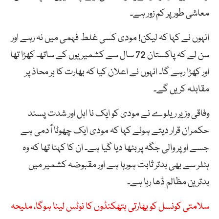
معاشی طور پر کم زور ہے۔
انہوں نے کہا کہ لیکن! مودی کسی غلط فہمی میں نہ رہے اور
سن لے کہ پاکستان 72 سال سے کشمیریوں کے ساتھ کھڑا تھا
اور کھڑا رہے گا۔ انہوں نے اعلان کیا کہ بھارت کا ہر محاذ پر
مقابلہ کریں گے۔
وفاقی وزیر ریلوے نے مودی کو ایک نا اہل اور شدت پسند
حکمران قرار دیتے ہوئے کہا کہ مودی ایک چھوٹا آٓدمی ہے
جسے اوپر والی جگہ پربٹھا دیا گیا ہے۔ ان کا کہنا تھا کہ وہ
ہٹلر سے بھی بدتر ثابت ہورہا ہے اور مقبوضہ کشمیر میں
بدترین مظالم ڈھا رہا ہے۔
سلامتی کونسل کو بھارتی ہتھکنڈوں کا نوٹس لینا ہوگا، ملیحہ