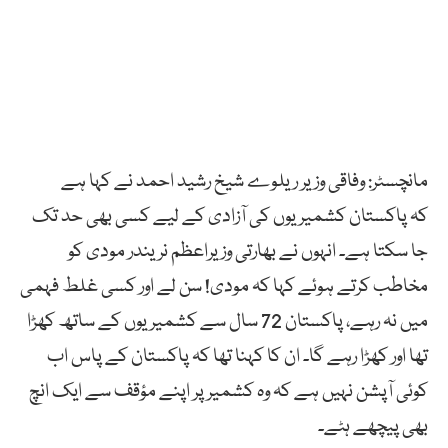
مانچسٹر: وفاقی وزیر ریلوے شیخ رشید احمد نے کہا ہے
کہ پاکستان کشمیریوں کی آزادی کے لیے کسی بھی حد تک
جا سکتا ہے۔ انہوں نے بھارتی وزیراعظم نریندر مودی کو
مخاطب کرتے ہوئے کہا کہ مودی! سن لے اور کسی غلط فہمی
میں نہ رہے، پاکستان 72 سال سے کشمیریوں کے ساتھ کھڑا
تھا اور کھڑا رہے گا۔ ان کا کہنا تھا کہ پاکستان کے پاس اب
کوئی آپشن نہیں ہے کہ وہ کشمیر پر اپنے مؤقف سے ایک انچ
بھی پیچھے ہٹے۔