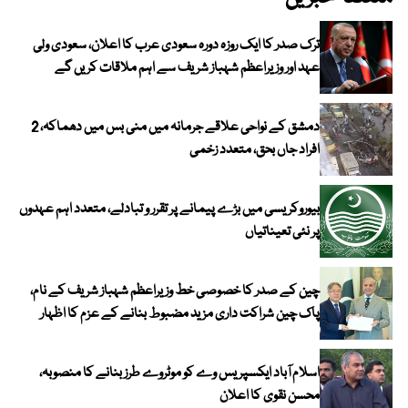
ترک صدر کا ایک روزہ دورہ سعودی عرب کا اعلان، سعودی ولی
عہد اور وزیراعظم شہباز شریف سے اہم ملاقات کریں گے
دمشق کے نواحی علاقے جرمانہ میں منی بس میں دھماکہ، 2
افراد جاں بحق، متعدد زخمی
بیوروکریسی میں بڑے پیمانے پر تقرر و تبادلے، متعدد اہم عہدوں
پر نئی تعیناتیاں
چین کے صدر کا خصوصی خط وزیراعظم شہباز شریف کے نام،
پاک چین شراکت داری مزید مضبوط بنانے کے عزم کا اظہار
اسلام آباد ایکسپریس وے کو موٹروے طرز بنانے کا منصوبہ،
محسن نقوی کا اعلان