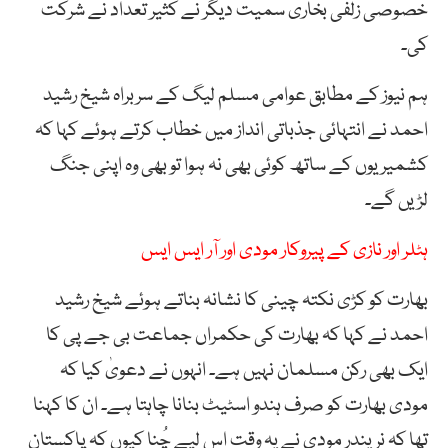
خصوصی زلفی بخاری سمیت دیگر نے کثیر تعداد نے شرکت
کی۔
ہم نیوز کے مطابق عوامی مسلم لیگ کے سربراہ شیخ رشید
احمد نے انتہائی جذباتی انداز میں خطاب کرتے ہوئے کہا کہ
کشمیریوں کے ساتھ کوئی بھی نہ ہوا تو بھی وہ اپنی جنگ
لڑیں گے۔
ہٹلر اور نازی کے پیروکار مودی اور آر ایس ایس
بھارت کو کڑی نکتہ چینی کا نشانہ بناتے ہوئے شیخ رشید
احمد نے کہا کہ بھارت کی حکمراں جماعت بی جے پی کا
ایک بھی رکن مسلمان نہیں ہے۔ انہوں نے دعویٰ کیا کہ
مودی بھارت کو صرف ہندو اسٹیٹ بنانا چاہتا ہے۔ ان کا کہنا
تھا کہ نریندر مودی نے یہ وقت اس لیے چُنا کیوں کہ پاکستان