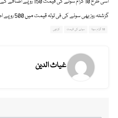
اسی طرح 10 گرام سونے کی قیمت 150 روپے اضافے کے بعد 73 ہزار 945 روپے ہوگئی ہے۔
گزشتہ روز بھی سونے کی فی تولہ قیمت میں 500 روپے اضافہ ہوا تھا۔
10 گرام سونا
سونے کی قیمت
کراچی
غیاث الدین