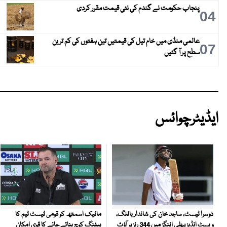
پنجاب حکومت نے گندم کی نئی قیمت مقرر کردی
04
عالمی منڈی میں خام تیل کی قیمتیں تین ہفتوں کی کم ترین
07
سطح پر آ گئیں
ایڈیٹرچوائس
مائیک اسمتھ کو قومی ٹیسٹ ٹیم کا
دوسرا ٹیسٹ، ساجد خان کی شاندار بالنگ،
بیٹنگ کوچ بنائے جانے کا قوی امکان
ویسٹ انڈیز پہلی اننگز میں 344 رنز پر آؤٹ