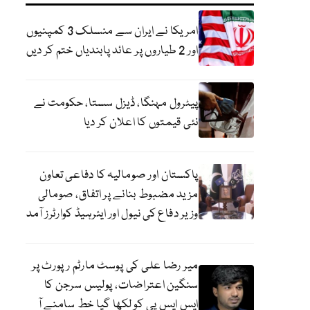
امریکا نے ایران سے منسلک 3 کمپنیوں
اور 2 طیاروں پر عائد پابندیاں ختم کر دیں
پیٹرول مہنگا، ڈیزل سستا، حکومت نے
نئی قیمتوں کا اعلان کر دیا
پاکستان اور صومالیہ کا دفاعی تعاون
مزید مضبوط بنانے پر اتفاق، صومالی
وزیر دفاع کی نیول اور ایئرہیڈ کوارٹرز آمد
میر رضا علی کی پوسٹ مارٹم رپورٹ پر
سنگین اعتراضات، پولیس سرجن کا
ایس ایس پی کو لکھا گیا خط سامنے آ