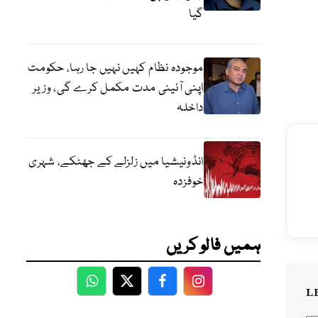
گیا
موجودہ نظام کہیں نہیں جا رہا، حکومت
اپنی آئینی مدت مکمل کرے گی، وزیر
داخلہ
انڈونیشیا میں زلزلے کے جھٹکے، شہری
خوفزدہ
ہمیں فالو کریں
WhatsApp
Twitter
Facebook
Facebook
L