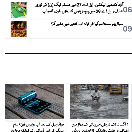
آزاد کشمیر الیکشن ، ایل اے 27 میں مسلم لیگ (ن) کی نورین
0
عارف ، ایل اے 28 میں پیپلز پارٹی کے بازل نقوی کامیاب
سونا پھر سستا ہوگیا،فی تولہ اب کتنے میں ملے گا؟
0
4 اگست تک دریاؤں میں پانی کے بہاؤ میں
فولڈ ایبل کے بعد اب رولیبل فون؟ سام
اضافے اور فلیش فلڈنگ کا خدشہ، این ڈی
سنگ کی نئی ڈیوائس نے تہلکہ مچا دیا