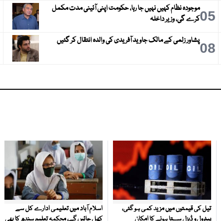
موجودہ نظام کہیں نہیں جا رہا، حکومت اپنی آئینی مدت مکمل
6
05
کرے گی، وزیر داخلہ
پشاور زلمی کے مالک جاوید آفریدی کی والدہ انتقال کر گئیں
9
08
تیل کی قیمتوں میں مزید کمی ہو گئی،
اسلام آباد میں تعلیمی ادارے کل سے
پیٹرول و ڈیزل سستا ہونے کا امکان
کھل جائیں گے، محکمہ تعلیم سندھ کا بھی