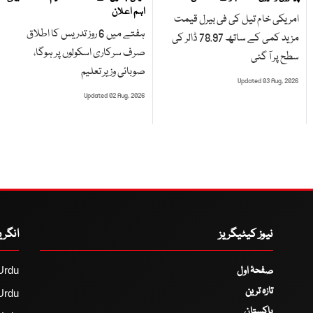
اہم اعلان
امریکی خام تیل کی فی بیرل قیمت
ہفتے میں 6 روز تدریس کا اطلاق
مزید کمی کے ساتھ 78.97 ڈالر کی
صرف سرکاری اسکولوں پر ہوگا،
سطح پر آ گئی
صوبائی وزیر تعلیم
Updated 03 Aug, 2026
Updated 02 Aug, 2026
نیوز کیٹیگریز
انگر
صفحۂ اول
Urdu
تازہ ترین
Urdu
پاکستان