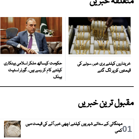
متعلقہ خبریں
حکومت کیساتھ ملکر اسلامی بینکاری
خریداروں کیلئے بری خبر ، سونے کی
کیلئے کام کر رہے ہیں ، گورنر اسٹیٹ
قیمتوں کو پر لگ گئے
بینک
مقبول ترین خبریں
مہنگائی کے ستائے شہریوں کیلئے اچھی خبر، آٹے کی قیمت میں
01
کمی