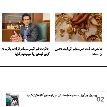
عالمی مارکیٹ میں سونے کی قیمت میں
حکومت نے گیس سیکٹر کو ڈی ریگولیٹ
بڑا اضافہ
کرنے کیلئے روڈ میپ تیار کرلیا
پیٹرول اور ڈیزل سستا، حکومت نے نئی قیمتوں کا اعلان کر دیا
3
02