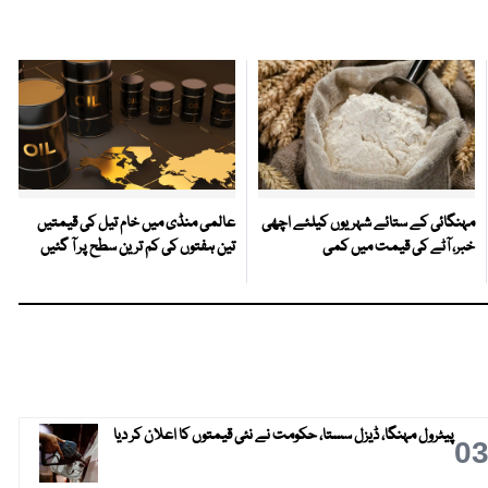
مہنگائی کے ستائے شہریوں کیلئے اچھی
عالمی منڈی میں خام تیل کی قیمتیں
خبر، آٹے کی قیمت میں کمی
تین ہفتوں کی کم ترین سطح پر آ گئیں
پیٹرول مہنگا، ڈیزل سستا، حکومت نے نئی قیمتوں کا اعلان کر دیا
0