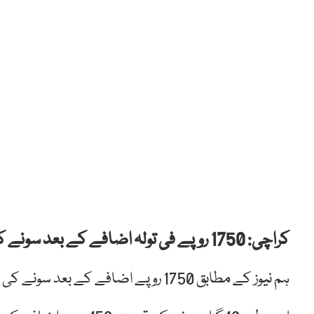
کراچی: 1750 روپے فی تولہ اضافے کے بعد سونے کی قیمت ملک کی بلند ترین سطح پر پہنچ گئی ہے۔
ہم نیوز کے مطابق 1750 روپے اضافے کے بعد سونے کی فی تولہ قیمت 86 ہزار 250 روپے ہوگئی ہے۔