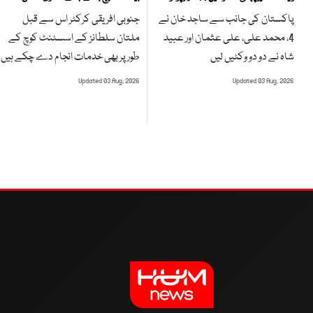
جنوبی افریقی کرکٹر اس سے قبل
پاکستان کی جانب سے ساجد خان نے
ملتان سلطانز کے اسسٹنٹ کوچ کے
4، محمد علی، علی عثمان اور عبید
طور پر بھی خدمات انجام دے چکے ہیں
شاہ نے دو دو وکٹیں لیں
Updated 03 Aug, 2026
Updated 03 Aug, 2026