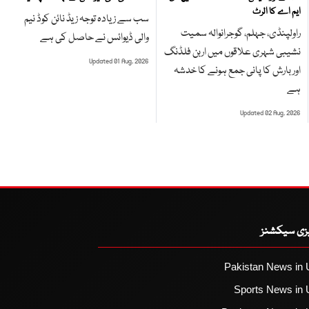
ایم اے کا الرٹ
سب سے زیادہ توجہ زیڈ نائن کوڈ نیم
راولپنڈی، جہلم، گوجرانوالہ سمیت
والی ڈیوائس نے حاصل کی ہے
نشیبی شہری علاقوں میں اربن فلڈنگ
Updated 01 Aug, 2026
اور بارش کا پانی جمع ہونے کا خدشہ
ہے
Updated 02 Aug, 2026
یزی سیکشنز
Pakistan News in 
Sports News in 