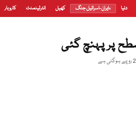
دنیا
ایران-اسرائیل جنگ
کھیل
انٹرٹینمنٹ
کاروبار
طح پر پہنچ گئی