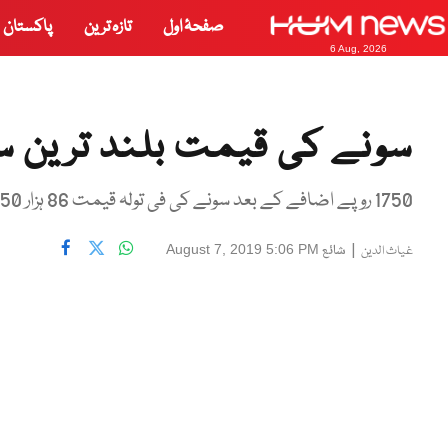
صفحۂ اول
تازہ ترین
پاکستان
6 Aug, 2026
سونے کی قیمت بلند ترین س
1750 روپے اضافے کے بعد سونے کی فی تولہ قیمت 86 ہزار 250 روپے ہوگئی ہے
|
شائع
August 7, 2019 5:06 PM
غیاث الدین