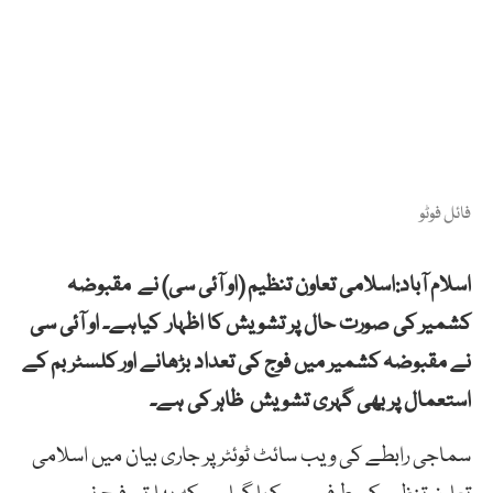
فائل فوٹو
اسلام آباد:اسلامی تعاون تنظیم (او آئی سی) نے مقبوضہ
کشمیر کی صورت حال پر تشویش کا اظہار کیاہے۔ او آئی سی
نے مقبوضہ کشمیر میں فوج کی تعداد بڑھانے اور کلسٹر بم کے
استعمال پر بھی گہری تشویش ظاہر کی ہے۔
سماجی رابطے کی ویب سائٹ ٹوئٹر پر جاری بیان میں اسلامی