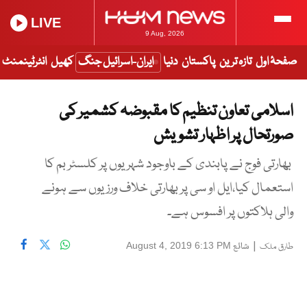
LIVE
9 Aug, 2026
صفحۂ اول
تازہ ترین
پاکستان
دنیا
ایران-اسرائیل جنگ
کھیل
انٹرٹینمنٹ
اسلامی تعاون تنظیم کا مقبوضہ کشمیر کی
صورتحال پر اظہار تشویش
بھارتی فوج نے پابندی کے باوجود شہریوں پر کلسٹر بم کا
استعمال کیا،ایل او سی پر بھارتی خلاف ورزیوں سے ہونے
والی ہلاکتوں پر افسوس ہے۔
|
شائع
August 4, 2019 6:13 PM
طارق ملک