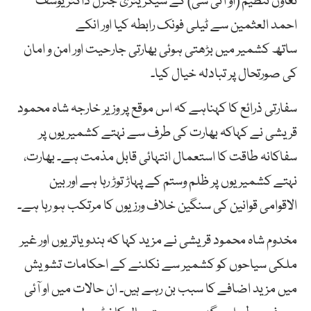
تعاون تنظیم (او آئی سی) کے سیکریٹری جنرل ڈاکٹر یوسف
احمد العثمین سے ٹیلی فونک رابطہ کیا اور انکے
ساتھ کشمیر میں بڑھتی ہوئی بھارتی جارحیت اور امن و امان
کی صورتحال پر تبادلہ خیال کیا۔
سفارتی ذرائع کا کہناہے کہ اس موقع پر وزیر خارجہ شاہ محمود
قریشی نے کہاکہ بھارت کی طرف سے نہتے کشمیریوں پر
سفاکانہ طاقت کا استعمال انتہائی قابل مذمت ہے۔ بھارت،
نہتے کشمیریوں پر ظلم وستم کے پہاڑ توڑ رہا ہے اور بین
الاقوامی قوانین کی سنگین خلاف ورزیوں کا مرتکب ہو رہا ہے۔
مخدوم شاہ محمود قریشی نے مزید کہا کہ ہندو یاتریوں اور غیر
ملکی سیاحوں کو کشمیر سے نکلنے کے احکامات تشویش
میں مزید اضافے کا سبب بن رہے ہیں۔ ان حالات میں او آئی