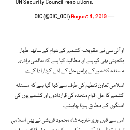
UN Security Council resolutions.
August 4, 2019
— OIC (@OIC_OCI)
او آئی سی نے مقوبضہ کشمیر کے عوام کے ساتھ اظہار
یکجہتی بھی کیاہے اور مطالبہ کیا ہے کہ عالمی برادری
مسئلہ کشمیر کے پرامن حل کے لئے کردار ادا کرے۔
اسلامی تعاون تنظیم کی طرف سے کہا گیا ہے کہ مسئلہ
کشمیر کا حل اقوام متحدہ کی قراردادوں اور کشمیریوں کی
امنگوں کے مطابق ہونا چاہیئے۔
اس سے قبل وزیر خارجہ شاہ محمود قریشی نے بھی اسلامی