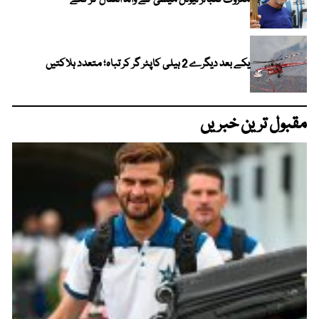
یکے بعد دیگرے 2 ہیلی کاپٹر گر کر تباہ؛ متعدد ہلاکتیں
مقبول ترین خبریں