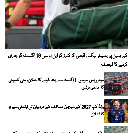
کیریبین پریمیئر لیگ ، قومی کرکٹرز کو این او سی 19 اگست کو جاری
آز
کرنے کا فیصلہ
چھی
میٹرو بس سروس 11 اگست سے بند کرنے کا اعلان، نجی کمپنی
کا حتمی نوٹس
ورلڈ کپ 2027 کے میزبان ممالک کے درمیان ٹی ٹوئنٹی سیریز
کا اعلان