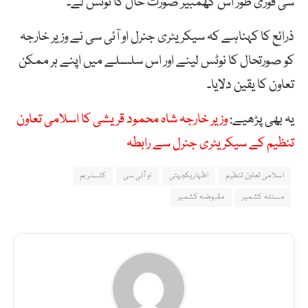
سی فوری طور اس گھمبیر صورت حال کا نوٹس لے۔
ذرائع کا کہناہے کہ سیکریٹری جنرل او آئی سی نے وزیر خارجہ
کو صورتحال کا نوٹس لینے اور اس سلسلے میں اپنے ہر ممکن
تعاون کا یقین دلایا۔
یہ بھی پڑھیے:
وزیر خارجہ شاہ محمود قریشی کا اسلامی تعاون
تنظیم کے سیکریٹری جنرل سے رابطہ
اسلامی تعاون تنظیم
اظہار یکجہتی
او آئی سی
کلسٹر بم
مسئلہ کشمیر
مقبوضہ کشمیر