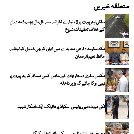
متعلقہ خبریں
سڈنی ایئرپورٹ پر 2 طیارے ٹکرانے سے بال بال بچے، ذمہ داران
کے خلاف تحقیقات شروع
مکہ مکرمہ دفاعی معاہدے میں ایران کو بھی شامل کیا جائے،
حافظ نعیم الرحمان
مکمل سفری دستاویزات کے حامل کسی مسافر کو ایئرپورٹ پر
نہیں روکا جائے گا، وزیر داخلہ
لکی مروت میں پولیس اسکواڈ پر فائرنگ، ایک اہلکار شہید
معروف فٹبالر لیونل میسی کے والد انتقال کر گئے