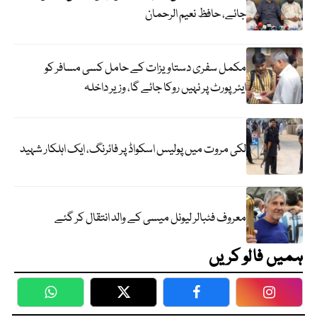
جائے، حافظ نعیم الرحمان
مکمل سفری دستاویزات کے حامل کسی مسافر کو
ایئرپورٹ پر نہیں روکا جائے گا، وزیر داخلہ
لکی مروت میں پولیس اسکواڈ پر فائرنگ، ایک اہلکار شہید
معروف فٹبالر لیونل میسی کے والد انتقال کر گئے
ہمیں فالو کریں
WhatsApp
Twitter
Facebook
Faceboo