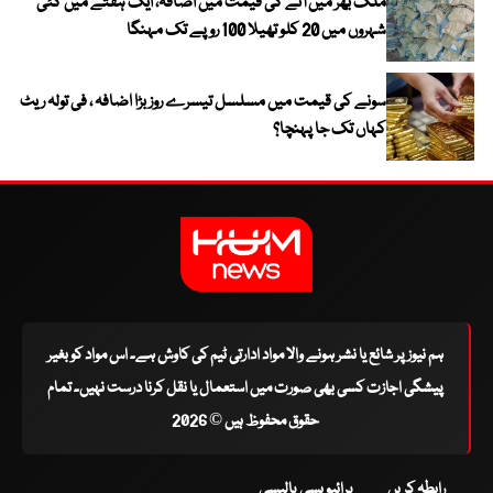
ملک بھر میں آٹے کی قیمت میں اضافہ، ایک ہفتے میں کئی
شہروں میں 20 کلو تھیلا 100 روپے تک مہنگا
سونے کی قیمت میں مسلسل تیسرے روز بڑا اضافہ ، فی تولہ ریٹ
کہاں تک جا پہنچا؟
ہم نیوز پر شائع یا نشر ہونے والا مواد ادارتی ٹیم کی کاوش ہے۔ اس مواد کو بغیر
پیشگی اجازت کسی بھی صورت میں استعمال یا نقل کرنا درست نہیں۔ تمام
حقوق محفوظ ہیں © 2026
رابطہ کریں
پرائیویسی پالیسی