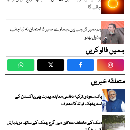
جائے گا
ہم صبر کر رہے ہیں، ہمارے صبر کا امتحان نہ لیا جائے،
بلاول بھٹو
ہمیں فالو کریں
WhatsApp
Twitter
Facebook
Faceboo
متعلقہ خبریں
پاک سعودی ترکیہ دفاعی معاہدہ، بھارت بھی پاکستان کے
اسٹریٹجک فوائد کا معترف
ملک کے مختلف علاقوں میں گرج چمک کے ساتھ مزید بارش