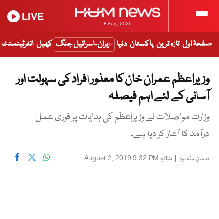
LIVE
8 Aug, 2026
صفحۂ اول
تازہ ترین
پاکستان
دنیا
ایران-اسرائیل جنگ
کھیل
انٹرٹینمنٹ
وزیراعظم عمران خان کا معذور افراد کی سہولت اور
آسانی کے لئے اہم فیصلہ
وزارت مواصلات نے وزیراعظم کی ہدایات پر فوری عمل
درآمد کا آغاز کر دیا ہے۔
|
شائع
August 2, 2019 9:32 PM
نعمان مقصود