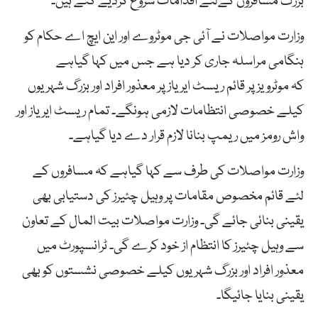
بزرگ مسافروں کےلئے اقدامات شروع کردیے گئے ہیں۔
وزارت مواصلات نے آئی جی موٹروے اور این ایچ اے حکام کو
ہنگامی مراسلہ جاری کر دیا ہے جس میں کہا گیاہے
کہ موٹرویز پر قائم ریسٹ ایریاز پر معذور افراد اور بزرگ شہریوں
کیلے خصوصی انتظامات لازمی ہونگے۔ تمام ریسٹ ایریاز اور
واش رومز میں ریمپ بنانا لازم قرار دے دیا گیاہے۔
وزارت مواصلات کی طرف سے کہا گیاہے کہ مسافروں کے
لئے قائم مخصوص مقامات پر وہیل چئیرز کی دستیابی بھی
یقینی بنائی جائے گی۔ وزارت مواصلات بیت المال کے تعاون
سے وہیل چئیرز کا انتظام از خود کرے گی۔ ٹرانسپورٹ میں
معذور افراد اور بزرگ شہریوں کیلے خصوصی نشستوں کو بھی
یقینی بنایا جائیگا۔