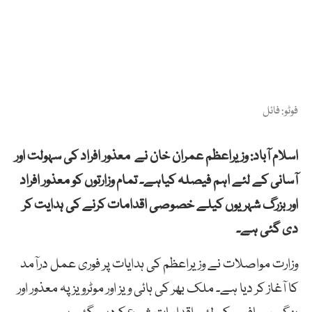
فوٹو: فائل
اسلام آباد: وزیراعظم عمران خان نے معذور افراد کی سہولت اور
آسانی کے لئے اہم فیصلہ کیاہے۔ تمام وزارتوں کو معذور افراد
اور بزرگ شہریوں کیلے خصوصی اقدامات کرنے کی ہدایت کر
دی گئی ہے۔
وزارت مواصلات نے وزیراعظم کی ہدایات پر فوری عمل درآمد
کا آغاز کر دیا ہے۔ ملک بھر کی ہائی ویز اور موٹرویز پہ معذور اور