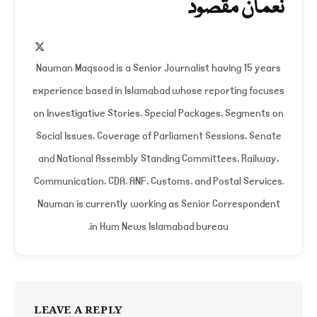
نعمان مقصود
X
(Twitter)
Nauman Maqsood is a Senior Journalist having 15 years
experience based in Islamabad whose reporting focuses
on Investigative Stories, Special Packages, Segments on
Social Issues, Coverage of Parliament Sessions, Senate
and National Assembly Standing Committees, Railway,
Communication, CDA, ANF, Customs, and Postal Services.
Nauman is currently working as Senior Correspondent
in Hum News Islamabad bureau.
LEAVE A REPLY