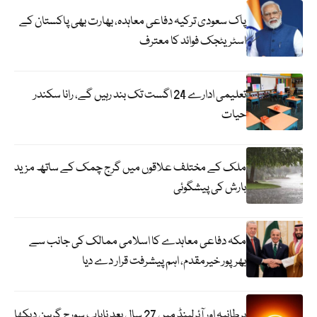
پاک سعودی ترکیہ دفاعی معاہدہ، بھارت بھی پاکستان کے
اسٹریٹجک فوائد کا معترف
تعلیمی ادارے 24 اگست تک بند رہیں گے، رانا سکندر
حیات
ملک کے مختلف علاقوں میں گرج چمک کے ساتھ مزید
بارش کی پیشگوئی
مکہ دفاعی معاہدے کا اسلامی ممالک کی جانب سے
بھرپور خیرمقدم، اہم پیشرفت قرار دے دیا
برطانیہ اور آئرلینڈ میں 27 سال بعد نایاب سورج گرہن دیکھا