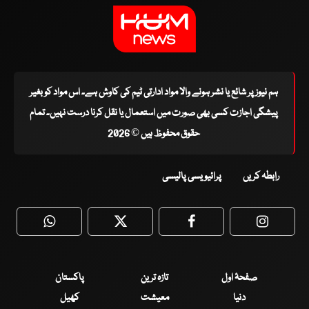
ہم نیوز پر شائع یا نشر ہونے والا مواد ادارتی ٹیم کی کاوش ہے۔ اس مواد کو بغیر
پیشگی اجازت کسی بھی صورت میں استعمال یا نقل کرنا درست نہیں۔ تمام
حقوق محفوظ ہیں © 2026
رابطہ کریں
پرائیویسی پالیسی
WhatsApp
Twitter
Facebook
Faceboo
صفحۂ اول
تازہ ترین
پاکستان
دنیا
معیشت
کھیل