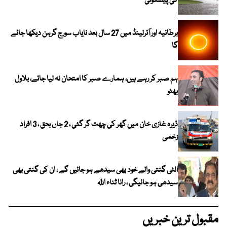
کی پیشگوئی
برطانیہ اور آئرلینڈ میں 27 سال بعد نایاب سورج گرہن دیکھا جائے
گا
ہم صبر کر رہے ہیں، ہمارے صبر کا امتحان نہ لیا جائے، بلاول
بھٹو
ڈیرہ غازی خان میں گھر کی چھت گر گئی ، 2 جاں بحق ، 3 افراد
زخمی
الٹی گنتی والے خود بھی سیدھے ہو جائیں گے ، ان کی گنتی بھی
سیدھی ہو جائیگی ، رانا ثناء اللہ
مقبول ترین خبریں