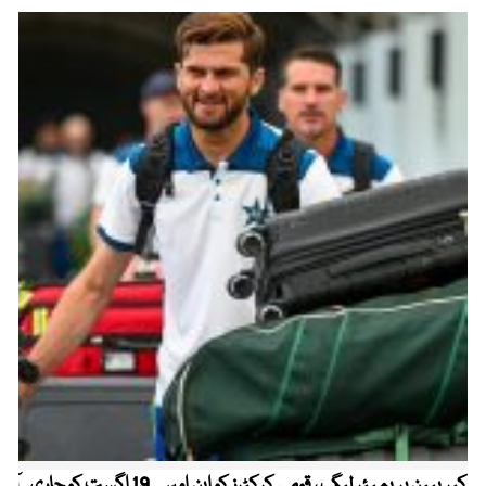
کیریبین پریمیئر لیگ ، قومی کرکٹرز کو این او سی 19 اگست کو جاری
آز