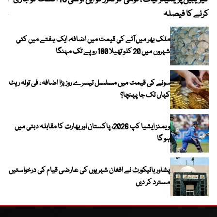
کرنے کا فیصلہ
چھی
ملک بھر میں آٹے کی قیمت میں اضافہ، ایک ہفتے میں کئی
شہروں میں 20 کلو تھیلا 100 روپے تک مہنگا
سونے کی قیمت میں مسلسل تیسرے روز بڑا اضافہ ، فی تولہ ریٹ
کہاں تک جا پہنچا؟
ویمنز ایشیا کپ 2026، پاکستان اور بھارت کا مقابلہ دبئی میں
ہو گا
پشاور ہائیکورٹ نے افغان شہریوں کی عارضی قیام کی درخواستیں
مسترد کر دیں