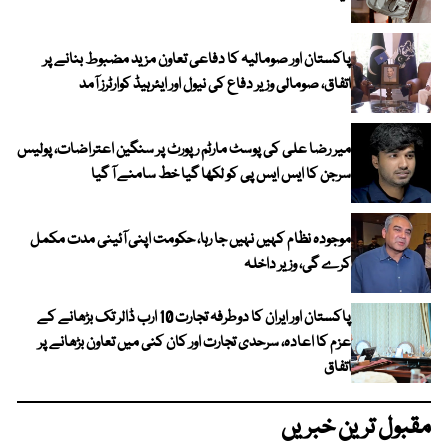
پاکستان اور صومالیہ کا دفاعی تعاون مزید مضبوط بنانے پر
اتفاق، صومالی وزیر دفاع کی نیول اور ایئرہیڈ کوارٹرز آمد
میر رضا علی کی پوسٹ مارٹم رپورٹ پر سنگین اعتراضات، پولیس
سرجن کا ایس ایس پی کو لکھا گیا خط سامنے آ گیا
موجودہ نظام کہیں نہیں جا رہا، حکومت اپنی آئینی مدت مکمل
کرے گی، وزیر داخلہ
پاکستان اور ایران کا دوطرفہ تجارت 10 ارب ڈالر تک بڑھانے کے
عزم کا اعادہ، سرحدی تجارت اور کان کنی میں تعاون بڑھانے پر
اتفاق
مقبول ترین خبریں