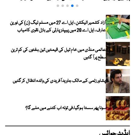
آزاد کشمیر الیکشن ، ایل اے 27 میں مسلم لیگ (ن) کی نورین
عارف ، ایل اے 28 میں پیپلز پارٹی کے بازل نقوی کامیاب
عالمی منڈی میں خام تیل کی قیمتیں تین ہفتوں کی کم ترین
سطح پر آ گئیں
پشاور زلمی کے مالک جاوید آفریدی کی والدہ انتقال کر گئیں
سونا پھر سستا ہوگیا،فی تولہ اب کتنے میں ملے گا؟
ایڈیٹرچوائس