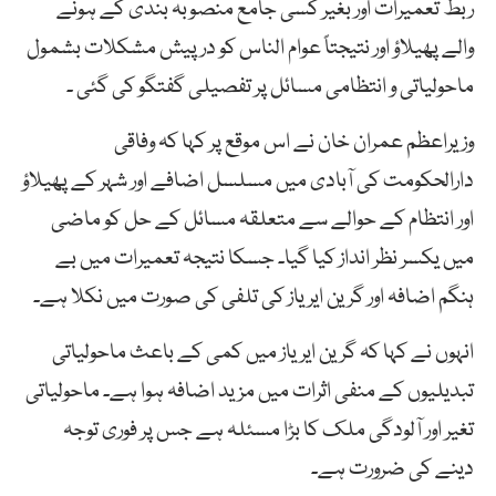
ربط تعمیرات اور بغیر کسی جامع منصوبہ بندی کے ہونے
والے پھیلاؤ اور نتیجتاً عوام الناس کو در پیش مشکلات بشمول
ماحولیاتی و انتظامی مسائل پر تفصیلی گفتگو کی گئی ۔
وزیراعظم عمران خان نے اس موقع پر کہا کہ وفاقی
دارالحکومت کی آبادی میں مسلسل اضافے اور شہر کے پھیلاؤ
اور انتظام کے حوالے سے متعلقہ مسائل کے حل کو ماضی
میں یکسر نظر انداز کیا گیا۔ جسکا نتیجہ تعمیرات میں بے
ہنگم اضافہ اور گرین ایریاز کی تلفی کی صورت میں نکلا ہے۔
انہوں نے کہا کہ گرین ایریاز میں کمی کے باعث ماحولیاتی
تبدیلیوں کے منفی اثرات میں مزید اضافہ ہوا ہے۔ ماحولیاتی
تغیر اور آلودگی ملک کا بڑا مسئلہ ہے جس پر فوری توجہ
دینے کی ضرورت ہے۔