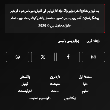
ہم نیوز پر شائع یا نشر ہونے والا مواد ادارتی ٹیم کی کاوش ہے۔ اس مواد کو بغیر
پیشگی اجازت کسی بھی صورت میں استعمال یا نقل کرنا درست نہیں۔ تمام
حقوق محفوظ ہیں © 2026
رابطہ کریں
پرائیویسی پالیسی
WhatsApp
Twitter
Facebook
Faceboo
صفحۂ اول
تازہ ترین
پاکستان
دنیا
معیشت
کھیل
تعلیم
صحت
انٹرٹینمنٹ
ٹیکنالوجی
دلچسپ و عجیب