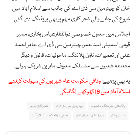
خان کو چیئرمین سی ڈی اے کی جانب سے اسلام آباد میں
شروع کی جانے والی شجر کاری مہم پر بھی بریفنگ دی گئی۔
اجلاس میں معاون خصوصی ذوالفقارعباس بخاری، ممبر
قومی اسمبلی اسد عمر، چیئرمین سی ڈی اے عامر احمد
علی اور تعمیرات، ٹاؤن پلاننگ، ماحولیات، قانون و دیگر
متعلقہ شعبوں سے منسلک معروف ماہرین شریک ہوئے۔
یہ بھی پڑھیے:
وفاقی حکومت عام شہریوں کی سہولت کیلئے
اسلام آباد میں 19کھوکھے لگائیگی
پاکستان ہاؤسنگ منصوبہ
چیئرمین سی ڈی اے
شجرکاری مہم
ماسٹر پلان
وزیراعظم عمران خان
وفاقی دارالحکومت اسلام آباد