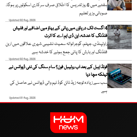
ہفتے میں 6 روز تدریس کا اطلاق صرف سرکاری اسکولوں پر ہوگا،
صوبائی وزیر تعلیم
Updated 02 Aug, 2026
4 اگست تک دریاؤں میں پانی کے بہاؤ میں اضافے اور فلیش
فلڈنگ کا خدشہ، این ڈی ایم اے کا الرٹ
راولپنڈی، جہلم، گوجرانوالہ سمیت نشیبی شہری علاقوں میں اربن
فلڈنگ اور بارش کا پانی جمع ہونے کا خدشہ ہے
Updated 02 Aug, 2026
فولڈ ایبل کے بعد اب رولیبل فون؟ سام سنگ کی نئی ڈیوائس نے
تہلکہ مچا دیا
سب سے زیادہ توجہ زیڈ نائن کوڈ نیم والی ڈیوائس نے حاصل کی
ہے
Updated 01 Aug, 2026