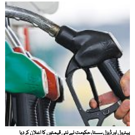
پیٹرول اور ڈیزل سستا، حکومت نے نئی قیمتوں کا اعلان کر دیا