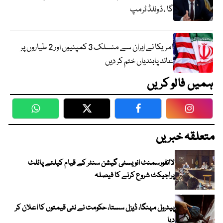
گا ، ڈونلڈ ٹرمپ
امریکا نے ایران سے منسلک 3 کمپنیوں اور 2 طیاروں پر
عائد پابندیاں ختم کر دیں
ہمیں فالو کریں
WhatsApp
Twitter
Facebook
Faceboo
متعلقہ خبریں
لاانفورسمنٹ انویسٹی گیشن سنٹر کے قیام کیلئے پائلٹ
پراجیکٹ شروع کرنے کا فیصلہ
پیٹرول مہنگا، ڈیزل سستا، حکومت نے نئی قیمتوں کا اعلان کر
دیا