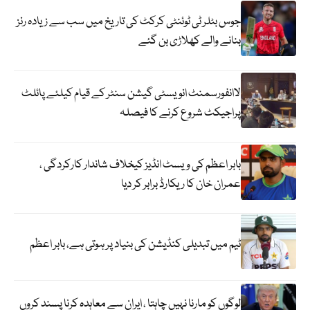
جوس بٹلر ٹی ٹوئنٹی کرکٹ کی تاریخ میں سب سے زیادہ رنز
بنانے والے کھلاڑی بن گئے
لاانفورسمنٹ انویسٹی گیشن سنٹر کے قیام کیلئے پائلٹ
پراجیکٹ شروع کرنے کا فیصلہ
بابر اعظم کی ویسٹ انڈیز کیخلاف شاندار کارکردگی ،
عمران خان کا ریکارڈ برابر کر دیا
ٹیم میں تبدیلی کنڈیشن کی بنیاد پر ہوتی ہے، بابر اعظم
لوگوں کو مارنا نہیں چاہتا ، ایران سے معاہدہ کرنا پسند کروں