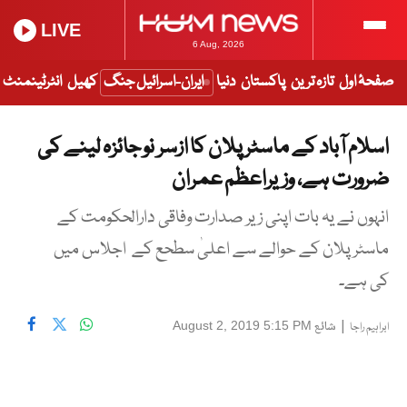
LIVE
6 Aug, 2026
صفحۂ اول
تازہ ترین
پاکستان
دنیا
ایران-اسرائیل جنگ
کھیل
انٹرٹینمنٹ
اسلام آباد کے ماسٹر پلان کا ازسر نو جائزہ لینے کی
ضرورت ہے، وزیراعظم عمران
انہوں نے یہ بات اپنی زیر صدارت وفاقی دارالحکومت کے
ماسٹر پلان کے حوالے سے اعلیٰ سطحع کے اجلاس میں
کی ہے۔
|
شائع
August 2, 2019 5:15 PM
ابراہیم راجا