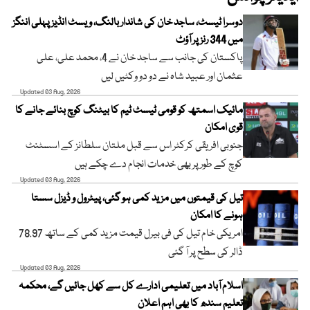
دوسرا ٹیسٹ، ساجد خان کی شاندار بالنگ، ویسٹ انڈیز پہلی اننگز
میں 344 رنز پر آؤٹ
پاکستان کی جانب سے ساجد خان نے 4، محمد علی، علی
عثمان اور عبید شاہ نے دو دو وکٹیں لیں
Updated 03 Aug, 2026
مائیک اسمتھ کو قومی ٹیسٹ ٹیم کا بیٹنگ کوچ بنائے جانے کا
قوی امکان
جنوبی افریقی کرکٹر اس سے قبل ملتان سلطانز کے اسسٹنٹ
کوچ کے طور پر بھی خدمات انجام دے چکے ہیں
Updated 03 Aug, 2026
تیل کی قیمتوں میں مزید کمی ہو گئی، پیٹرول و ڈیزل سستا
ہونے کا امکان
امریکی خام تیل کی فی بیرل قیمت مزید کمی کے ساتھ 78.97
ڈالر کی سطح پر آ گئی
Updated 03 Aug, 2026
اسلام آباد میں تعلیمی ادارے کل سے کھل جائیں گے، محکمہ
تعلیم سندھ کا بھی اہم اعلان