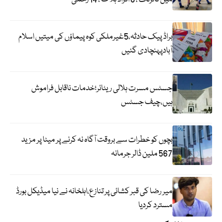
براڈ پیک حادثہ،5غیرملکی کوہ پیماؤں کی میتیں اسلام
آبادپہنچادی گئیں
جسٹس مسرت ہلالی ریٹائر؛خدمات ناقابل فراموش
ہیں،چیف جسٹس
بچوں کو خطرات سے بروقت آگاہ نہ کرنے پر میٹا پر مزید
567 ملین ڈالر جرمانہ
میر رضا کی قبر کشائی پر تنازع،اہلخانہ نے نیا میڈیکل بورڈ
مسترد کردیا