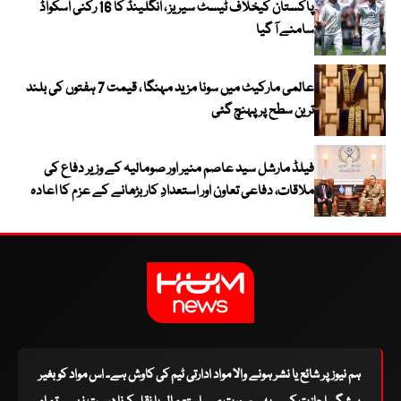
پاکستان کیخلاف ٹیسٹ سیریز ، انگلینڈ کا 16 رکنی اسکواڈ
سامنے آ گیا
عالمی مارکیٹ میں سونا مزید مہنگا ، قیمت 7 ہفتوں کی بلند
ترین سطح پر پہنچ گئی
فیلڈ مارشل سید عاصم منیر اور صومالیہ کے وزیر دفاع کی
ملاقات، دفاعی تعاون اور استعدادِ کار بڑھانے کے عزم کا اعادہ
ہم نیوز پر شائع یا نشر ہونے والا مواد ادارتی ٹیم کی کاوش ہے۔ اس مواد کو بغیر