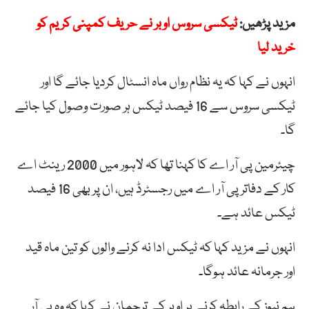
مزید پڑھیں:
ٹیکسی سروس اوبر نے حریف کمپنی کریم کو
خرید لیا
انہوں نے کہا کہ یہ نظام رواں ماہ انسٹال کردیا جائے گا اور
ٹیکسی سروس سے 16 فیصد ٹیکس ہر صورت وصول کیا جائے
گا۔
چیئرمین پی آر اے کا کہنا تھا کہ لاہور میں 2000 رینٹ اے
کار کے دفاتر پی آر اے میں رجسٹرڈ ہیں، ان پر بھی 16 فیصد
ٹیکس عائد ہے۔
انہوں نے مزید کہا کہ ٹیکس ادا نہ کرنے والوں کو تین ماہ قید
اور جرمانہ عائد ہوگا۔
ہم نیوز کے رابطہ کرنے پر اوبر کے ترجمان نے کہا کہ وہ پی آر