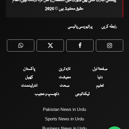
پیشگی اجازت کسی بھی صورت میں استعمال یا نقل کرنا درست نہیں۔ تمام
حقوق محفوظ ہیں © 2026
رابطہ کریں
پرائیویسی پالیسی
WhatsApp
Twitter
Facebook
Faceboo
صفحۂ اول
تازہ ترین
پاکستان
دنیا
معیشت
کھیل
تعلیم
صحت
انٹرٹینمنٹ
ٹیکنالوجی
دلچسپ و عجیب
Pakistan News in Urdu
Sports News in Urdu
Business News in Urdu