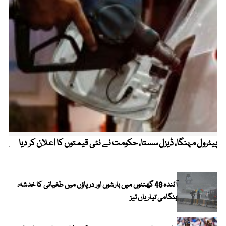
پیٹرول مہنگا، ڈیزل سستا، حکومت نے نئی قیمتوں کا اعلان کر دیا
پنج
آئندہ 48 گھنٹوں میں بارشوں اور دریاؤں میں طغیانی کا خدشہ،
ہنگامی تیاریاں تیز