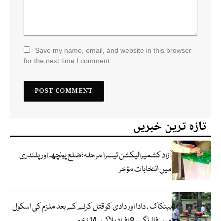
Save my name, email, and website in this browser
for the next time I comment.
تازہ ترین خبریں
آزاد کشمیرالیکشن تیسرا مرحلہ؛ضلع پونچھ اور پلندری
میں انتخابات مؤخر
بینکاک ، دادا اور دادی کو قتل کرنے کے بعد ملزم کی اسکول
میں فائرنگ ، 8 افراد ہلاک ، 14 زخمی