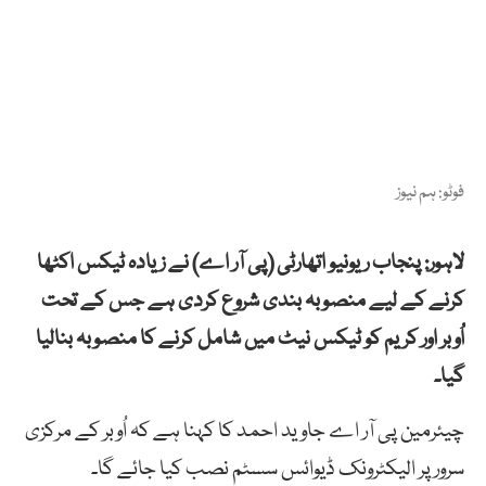
فوٹو: ہم نیوز
لاہور: پنجاب ریونیو اتھارٹی (پی آر اے) نے زیادہ ٹیکس اکٹھا
کرنے کے لیے منصوبہ بندی شروع کردی ہے جس کے تحت
اُوبر اور کریم کو ٹیکس نیٹ میں شامل کرنے کا منصوبہ بنالیا
گیا۔
چیئرمین پی آر اے جاوید احمد کا کہنا ہے کہ اُوبر کے مرکزی
سرور پر الیکٹرونک ڈیوائس سسٹم نصب کیا جائے گا۔