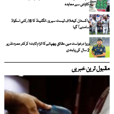
کاؤنٹی سے معاہدہ
پاکستان کیخلاف ٹیسٹ سیریز ، انگلینڈ کا 16 رکنی اسکواڈ
سامنے آ گیا
ویزا درخواست میں حقائق چھپانےکا الزام ثابت؛ کرکٹر حمزہ نذر پر
2 سال کی پابندی
مقبول ترین خبریں