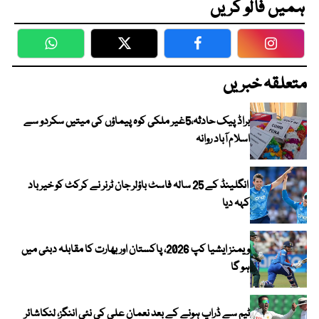
ہمیں فالو کریں
WhatsApp
Twitter
Facebook
Faceboo
متعلقہ خبریں
براڈ پیک حادثہ،5غیر ملکی کوہ پیماؤں کی میتیں سکردو سے
اسلام آباد روانہ
انگلینڈ کے 25 سالہ فاسٹ باؤلر جان ٹرنر نے کرکٹ کو خیر باد
کہہ دیا
ویمنز ایشیا کپ 2026، پاکستان اور بھارت کا مقابلہ دبئی میں
ہو گا
ٹیم سے ڈراپ ہونے کے بعد نعمان علی کی نئی اننگز، لنکاشائر