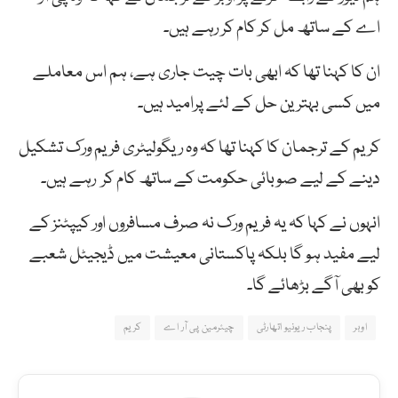
اے کے ساتھ مل کر کام کر رہے ہیں۔
ان کا کہنا تھا کہ ابھی بات چیت جاری ہے، ہم اس معاملے
میں کسی بہترین حل کے لئے پرامید ہیں۔
کریم کے ترجمان کا کہنا تھا کہ وہ ریگولیٹری فریم ورک تشکیل
دینے کے لیے صوبائی حکومت کے ساتھ کام کر رہے ہیں۔
انہوں نے کہا کہ یہ فریم ورک نہ صرف مسافروں اور کیپٹنز کے
لیے مفید ہو گا بلکہ پاکستانی معیشت میں ڈیجیٹل شعبے
کو بھی آگے بڑھائے گا۔
اوبر
پنجاب ریونیو اتھارٹی
چیئرمین پی آر اے
کریم