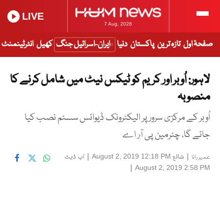
LIVE
7 Aug, 2026
صفحۂ اول
تازہ ترین
پاکستان
دنیا
ایران-اسرائیل جنگ
کھیل
انٹرٹینمنٹ
لاہور: اُوبر اور کریم کو ٹیکس نیٹ میں شامل کرنے کا
منصوبہ
اُوبر کے مرکزی سرور پر الیکٹرونک ڈیوائس سسٹم نصب کیا
جائے گا، چئرمین پی آر اے
|
شائع
|
اپ ڈیٹ
August 2, 2019 12:18 PM
عمیر رانا
|
August 2, 2019 2:58 PM