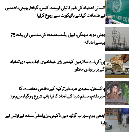
انسانی اعضاء کی غیر قانونی فروخت کیس، گرفتار چینی باشندوں
نے ضمانت کیلئے ہائیکورٹ سے رجوع کرلیا
بجلی مزید مہنگی، فیول ایڈجسٹمنٹ کی مد میں فی یونٹ 75
پیسے اضافہ
پی آئی اے ملازمین کیلئے بڑی خوشخبری، ایک بنیادی تنخواہ
کے برابر بونس منظور
پاکستان، سعودی عرب اور ترکیہ کے دفاعی معاہدے کا
خیرمقدم، مسلم دنیا کے اتحاد کا نیا باب شروع ہوگیا، مریم نواز
ایدھی ہوم سہراب گوٹھ میں ڈکیتی، وزیراعلیٰ سندھ نے نوٹس لے
لیا