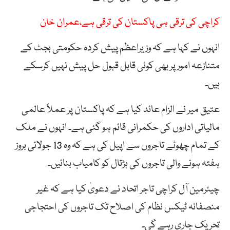
کراچی کی ترقی ہی پاکستان کی ترقی ہے،عمران خان
انہوں نے کہا ہے کہ وزیراعظم پیش کردہ حکومتی بجٹ کے
متنازعہ امور پر بھی کوئی قابل قبول حل پیش نہیں کرسکے
ہیں۔
عتیق میر نے الزام عائد کیا ہے کہ پاکستان پر عملاً عالمی
مالیاتی اداروں کی حکمرانی قائم ہو گئی ہے۔ انہوں نے ملک
کے تمام چھوٹے تاجروں سے اپیل کی ہے کہ وہ 13 جولائی بروز
ہفتہ ہونے والی تاجروں کی ہڑتال کو کامیاب بنائیں۔
چیئرمین آل کراچی تاجر اتحاد نے دعویٰ کیا ہے کہ غیر
منصفانہ ٹیکس نظام کی اصلاح تک تاجروں کی احتجاجی
تحریک جاری رہے گی۔