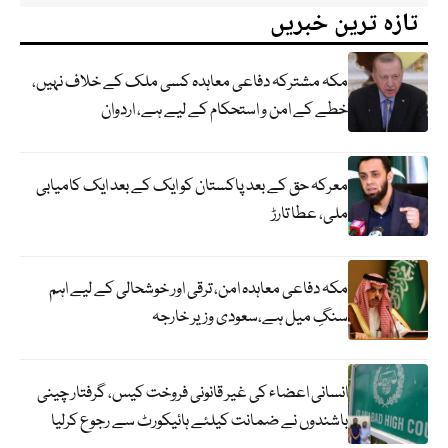
تازہ ترین خبریں
مکہ مشترکہ دفاعی معاہدہ کسی ملک کے خلاف نہیں،
خطے کے امن و استحکام کے لیے ہے، اردوان
معرکہ حق کے بعد پاکستان کو ایک کے بعد ایک کامیابی
ملی، عطا تارڑ
مکہ دفاعی معاہدہ امن، ترقی اور خوشحالی کے لیے اہم
سنگِ میل ہے،سعودی وزیر خارجہ
انسانی اعضاء کی غیر قانونی فروخت کیس، گرفتار چینی
باشندوں نے ضمانت کیلئے ہائیکورٹ سے رجوع کرلیا