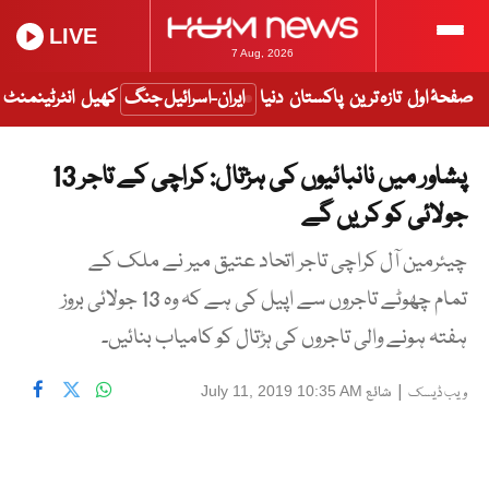
LIVE
7 Aug, 2026
صفحۂ اول
تازہ ترین
پاکستان
دنیا
ایران-اسرائیل جنگ
کھیل
انٹرٹینمنٹ
پشاور میں نانبائیوں کی ہڑتال: کراچی کے تاجر 13
جولائی کو کریں گے
چیئرمین آل کراچی تاجر اتحاد عتیق میر نے ملک کے
تمام چھوٹے تاجروں سے اپیل کی ہے کہ وہ 13 جولائی بروز
ہفتہ ہونے والی تاجروں کی ہڑتال کو کامیاب بنائیں۔
|
شائع
July 11, 2019 10:35 AM
ویب ڈیسک