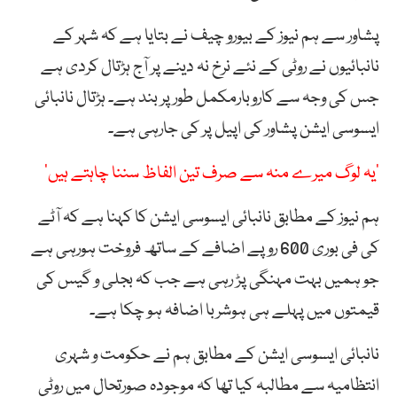
پشاور سے ہم نیوز کے بیورو چیف نے بتایا ہے کہ شہر کے
نانبائیوں نے روٹی کے نئے نرخ نہ دینے پر آج ہڑتال کردی ہے
جس کی وجہ سے کاروبارمکمل طور پر بند ہے۔ ہڑتال نانبائی
ایسوسی ایشن پشاور کی اپیل پر کی جارہی ہے۔
’یہ لوگ میرے منہ سے صرف تین الفاظ سننا چاہتے ہیں‘
ہم نیوز کے مطابق نانبائی ایسوسی ایشن کا کہنا ہے کہ آٹے
کی فی بوری 600 روپے اضافے کے ساتھ فروخت ہورہی ہے
جو ہمیں بہت مہنگی پڑ رہی ہے جب کہ بجلی و گیس کی
قیمتوں میں پہلے ہی ہوشربا اضافہ ہو چکا ہے۔
نانبائی ایسوسی ایشن کے مطابق ہم نے حکومت و شہری
انتظامیہ سے مطالبہ کیا تھا کہ موجودہ صورتحال میں روٹی