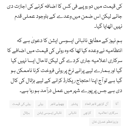
کی قیمت میں دو روپے فی کس کا اضافہ کرنے کی اجازت دی
جائے لیکن اس ضمن میں وعدے کے باوجود عملی قدم
نہیں اٹھایا گیا۔
ہم نیوز کے مطابق نانبائی ایسوسی ایشن کا دعویٰ ہے کہ
انتظامیہ نے وعدہ کیا تھا کہ وہ روٹی کی قیمت میں اضافے کا
سرکاری اعلامیہ جاری کردے گی لیکن تاحال ایسا نہیں کیا
گیا اور ہمارے لیے پرانے نرخ پر روٹی فروخت کرنا ناممکن ہو
گیا ہے تو آج اپنا احتجاج ریکارڈ کرانے کے لیے ہڑتال کی کال
دی ہے جس پر پورے شہر میں عمل درآمد ہو رہا ہے۔
آٹا
آل کراچی تاجر اتحاد
پشاور
چھوٹے تاجر
روٹی
روٹی کی قیمت
سرکاری اعلامیہ
کراچی
نانبائی
نانبائی ایسوسی ایشن
ہڑتال
وزیراعظم عمران خان