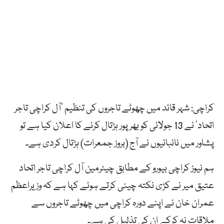
کراچی: شہر قائد میں چھوٹے تاجروں کی تنظیم ’آل کراچی تاجر
اتحاد‘ نے 13 جولائی کو بھرپور ہڑتال کرنے کا اعلان کیا ہے تو
پشاور میں نانبائیوں نے آج (بروز جمعرات) ہڑتال کردی ہے۔
ہم نیوز کراچی بیورو کے مطابق چیئرمین آل کراچی تاجر اتحاد
عتیق میر نے کڑی نکتہ چینی کرتے ہوئے کہا ہے کہ وزیراعظم
عمران خان نے اپنے دورہ کراچی میں چھوٹے تاجروں سے
ملاقات نہ کرکے ان کی تذلیل کی ہے۔