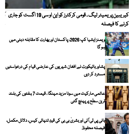
کیریبین پریمیئر لیگ ، قومی کرکٹرز کو این او سی 19 اگست کو جاری
آز
کرنے کا فیصلہ
چھی
ویمنز ایشیا کپ 2026، پاکستان اور بھارت کا مقابلہ دبئی میں
ہو گا
پشاور ہائیکورٹ نے افغان شہریوں کی عارضی قیام کی درخواستیں
مسترد کر دیں
عالمی مارکیٹ میں سونا مزید مہنگا ، قیمت 7 ہفتوں کی بلند
ترین سطح پر پہنچ گئی
بانی پی ٹی آئی اور بشریٰ بی بی کی قیدِ تنہائی کیس، دلائل مکمل،
فیصلہ محفوظ