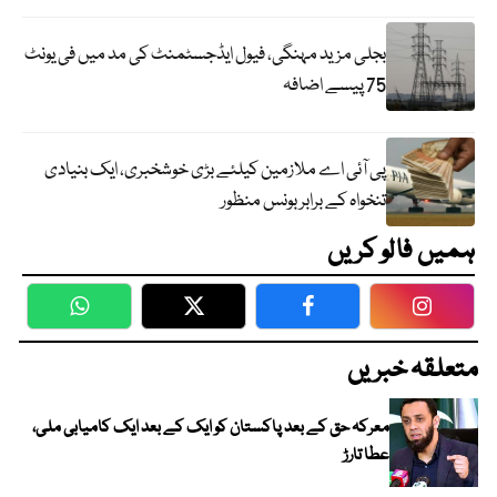
بجلی مزید مہنگی، فیول ایڈجسٹمنٹ کی مد میں فی یونٹ
75 پیسے اضافہ
پی آئی اے ملازمین کیلئے بڑی خوشخبری، ایک بنیادی
تنخواہ کے برابر بونس منظور
ہمیں فالو کریں
WhatsApp
Twitter
Facebook
Faceboo
متعلقہ خبریں
معرکہ حق کے بعد پاکستان کو ایک کے بعد ایک کامیابی ملی،
عطا تارڑ