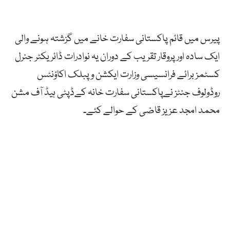
پیرس میں قائم پاکستانی سفارت خانے میں گزشتہ ہونے والی
ایک سادہ اور پروقار تقریب کے دوران یہ نوادرات ڈائریکٹر جنرل
کسٹمز برائے فرانسیسی وزارت ایکشن و پبلک اکاؤنٹس
روڈولوف جنٹز نےپاکستانی سفارت خانہ کےڈپٹی ہیڈ آف مشن
محمد امجد عزیز قاضی کے حوالے کئے۔