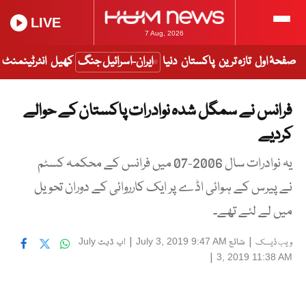
LIVE
7 Aug, 2026
صفحۂ اول
تازہ ترین
پاکستان
دنیا
ایران-اسرائیل جنگ
کھیل
انٹرٹینمنٹ
فرانس نے سمگل شدہ نوادرات پاکستان کے حوالے
کردیے
یہ نوادرات سال 2006-07 میں فرانس کے محکمہ کسٹم
نے پیرس کے ہوائی اڈے پر ایک کارروائی کے دوران تحویل
میں لے لئے تھے۔
|
شائع
|
اپ ڈیٹ
July
July 3, 2019 9:47 AM
ویب ڈیسک
|
3, 2019 11:38 AM