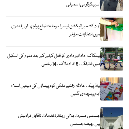
اسپیکرقومی اسمبلی
آزاد کشمیرالیکشن تیسرا مرحلہ؛ضلع پونچھ اور پلندری
میں انتخابات مؤخر
بینکاک ، دادا اور دادی کو قتل کرنے کے بعد ملزم کی اسکول
میں فائرنگ ، 8 افراد ہلاک ، 14 زخمی
براڈ پیک حادثہ،5غیرملکی کوہ پیماؤں کی میتیں اسلام
آبادپہنچادی گئیں
جسٹس مسرت ہلالی ریٹائر؛خدمات ناقابل فراموش
ہیں،چیف جسٹس