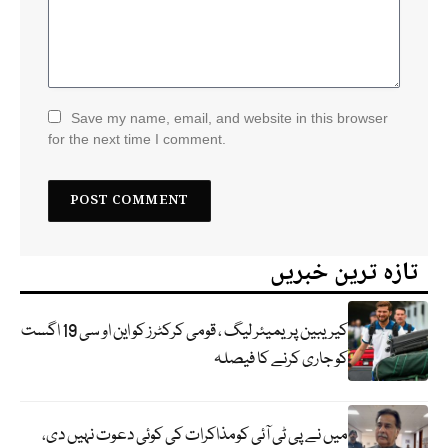
Save my name, email, and website in this browser
for the next time I comment.
تازہ ترین خبریں
کیریبین پریمیئر لیگ ، قومی کرکٹرز کو این او سی 19 اگست
کو جاری کرنے کا فیصلہ
میں نے پی ٹی آئی کومذاکرات کی کوئی دعوت نہیں دی،