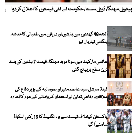
پیٹرول مہنگا، ڈیزل سستا، حکومت نے نئی قیمتوں کا اعلان کر دیا
پنج
آئندہ 48 گھنٹوں میں بارشوں اور دریاؤں میں طغیانی کا خدشہ،
ہنگامی تیاریاں تیز
عالمی مارکیٹ میں سونا مزید مہنگا ، قیمت 7 ہفتوں کی بلند
ترین سطح پر پہنچ گئی
فیلڈ مارشل سید عاصم منیر اور صومالیہ کے وزیر دفاع کی
ملاقات، دفاعی تعاون اور استعدادِ کار بڑھانے کے عزم کا اعادہ
پاکستان کیخلاف ٹیسٹ سیریز ، انگلینڈ کا 16 رکنی اسکواڈ
سامنے آ گیا