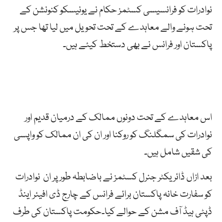
نوادرات کو فرانسیسی کسٹمز حکام نے یونیسکو کنونشن کے
تحت ہونے والے معاہدے کے تحت تحویل میں لیا تھا جس پر
پاکستان اور فرانس نے بھی دستخط کیئے ہیں۔
‎اس معاہدے کے تحت دونوں ممالک کے درمیان قدیم اور
نوادرات کی سمگلنگ کو روکنا اور ان کی ان ممالک کو واپسی
کی شقیں شامل ہیں۔
‎بعد ازاں ڈائریکٹر جنرل کسٹمز نے باضابطہ طور پر ان نوادرات
کو سفارت خانہ پاکستان برائے فرانس کے چارج ڈی افیئر اینڈ
ڈپٹی ہیڈ آف مشن کے حوالے کیا۔حکومت پاکستان کی طرف