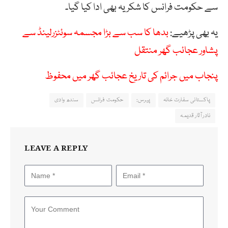
سے حکومت فرانس کا شکریہ بھی ادا کیا گیا۔
یہ بھی پڑھیے:
بدھا کا سب سے بڑا مجسمہ سوئٹزرلینڈ سے
پشاور عجائب گھر منتقل
پنجاب میں جرائم کی تاریخ عجائب گھر میں محفوظ
پاکستانی سفارت خانہ
پیرس:
حکومت فرانس
سندھ وادی
نادر آثار قدیمہ
LEAVE A REPLY