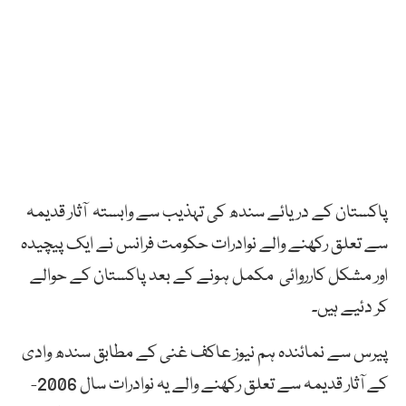
‎پاکستان کے دریائے سندھ کی تہذیب سے وابستہ آثار قدیمہ
سے تعلق رکھنے والے نوادرات حکومت فرانس نے ایک پیچیدہ
اور مشکل کارروائی مکمل ہونے کے بعد پاکستان کے حوالے
کر دئیے ہیں۔
‎پیرس سے نمائندہ ہم نیوز عاکف غنی کے مطابق سندھ وادی
کے آثار قدیمہ سے تعلق رکھنے والے یہ نوادرات سال 2006-