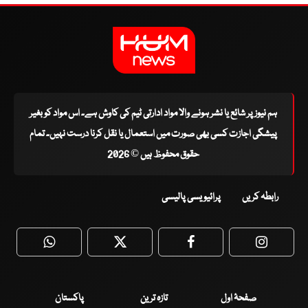
ہم نیوز پر شائع یا نشر ہونے والا مواد ادارتی ٹیم کی کاوش ہے۔ اس مواد کو بغیر
پیشگی اجازت کسی بھی صورت میں استعمال یا نقل کرنا درست نہیں۔ تمام
حقوق محفوظ ہیں © 2026
رابطہ کریں
پرائیویسی پالیسی
WhatsApp
Twitter
Facebook
Faceboo
صفحۂ اول
تازہ ترین
پاکستان