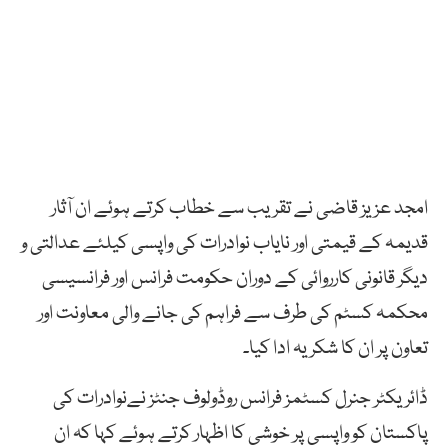
امجد عزیز قاضی نے تقریب سے خطاب کرتے ہوئے ان آثار
قدیمہ کے قیمتی اور نایاب نوادرات کی واپسی کیلئے عدالتی و
دیگر قانونی کارروائی کے دوران حکومت فرانس اور فرانسیسی
محکمہ کسٹم کی طرف سے فراہم کی جانے والی معاونت اور
تعاون پر ان کا شکریہ ادا کیا۔
ڈائریکٹر جنرل کسٹمز فرانس روڈولوف جنٹز نےنوادرات کی
پاکستان کو واپسی پر خوشی کا اظہار کرتے ہوئے کہا کہ ان