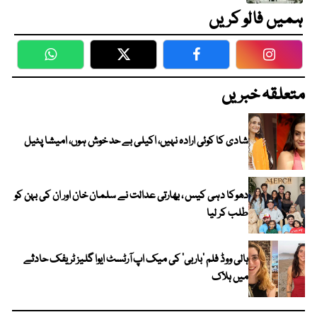
ہمیں فالو کریں
WhatsApp
Twitter
Facebook
Faceboo
متعلقہ خبریں
شادی کا کوئی ارادہ نہیں، اکیلی بے حد خوش ہوں، امیشا پٹیل
دھوکا دہی کیس ، بھارتی عدالت نے سلمان خان اور ان کی بہن کو
طلب کر لیا
ہالی ووڈ فلم ’باربی‘ کی میک اپ آرٹسٹ ایوا گلیز ٹریفک حادثے
میں ہلاک