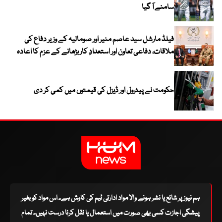
سامنے آ گیا
فیلڈ مارشل سید عاصم منیر اور صومالیہ کے وزیر دفاع کی
ملاقات، دفاعی تعاون اور استعدادِ کار بڑھانے کے عزم کا اعادہ
حکومت نے پیٹرول اور ڈیزل کی قیمتوں میں کمی کر دی
ہم نیوز پر شائع یا نشر ہونے والا مواد ادارتی ٹیم کی کاوش ہے۔ اس مواد کو بغیر
پیشگی اجازت کسی بھی صورت میں استعمال یا نقل کرنا درست نہیں۔ تمام