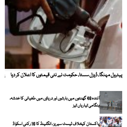
پیٹرول مہنگا، ڈیزل سستا، حکومت نے نئی قیمتوں کا اعلان کر دیا
پنج
آئندہ 48 گھنٹوں میں بارشوں اور دریاؤں میں طغیانی کا خدشہ،
ہنگامی تیاریاں تیز
پاکستان کیخلاف ٹیسٹ سیریز ، انگلینڈ کا 16 رکنی اسکواڈ