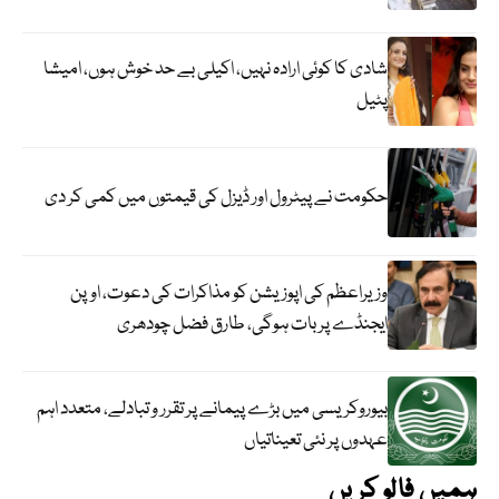
شادی کا کوئی ارادہ نہیں، اکیلی بے حد خوش ہوں، امیشا
پٹیل
حکومت نے پیٹرول اور ڈیزل کی قیمتوں میں کمی کر دی
وزیراعظم کی اپوزیشن کو مذاکرات کی دعوت، اوپن
ایجنڈے پر بات ہوگی، طارق فضل چودھری
بیوروکریسی میں بڑے پیمانے پر تقرر و تبادلے، متعدد اہم
عہدوں پر نئی تعیناتیاں
ہمیں فالو کریں