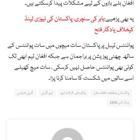
افغان بلے بازوں کے لیے مشکلات پیدا کرسکتے ہیں۔
یہ بھی پڑھیے:
بابر کی سنچری، پاکستان کی نیوزی لینڈ
کیخلاف یادگار فتح
پوائنٹس ٹیبل پر پاکستان سات میچوں میں سات پوائنٹس کے
ساتھ چھٹی پوزیشن پر براجمان ہے جبکہ افغان ٹیم ابھی تک
کوئی بھی پوائنٹس حاصل نہیں کرسکی ، سات میچ کھیلے
اسے ساتوں میں شکست کا سامنا کرنا پڑا۔
پاکستان بمقابلہ افغانستان
پاکستان کرکٹ ٹیم
ٹیم گرین
گرین شرٹس
ورلڈ کپ 2019