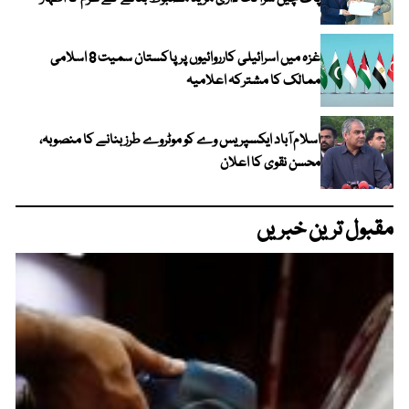
غزہ میں اسرائیلی کارروائیوں پر پاکستان سمیت 8 اسلامی
ممالک کا مشترکہ اعلامیہ
اسلام آباد ایکسپریس وے کو موٹروے طرز بنانے کا منصوبہ،
محسن نقوی کا اعلان
مقبول ترین خبریں