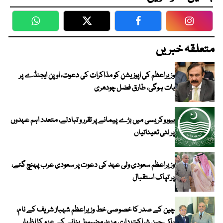
WhatsApp
Twitter
Facebook
Faceboo
متعلقہ خبریں
وزیراعظم کی اپوزیشن کو مذاکرات کی دعوت، اوپن ایجنڈے پر
بات ہوگی، طارق فضل چودھری
بیوروکریسی میں بڑے پیمانے پر تقرر و تبادلے، متعدد اہم عہدوں
پر نئی تعیناتیاں
وزیراعظم سعودی ولی عہد کی دعوت پر سعودی عرب پہنچ گئے،
پر تپاک استقبال
چین کے صدر کا خصوصی خط وزیراعظم شہباز شریف کے نام،
پاک چین شراکت داری مزید مضبوط بنانے کے عزم کا اظہار