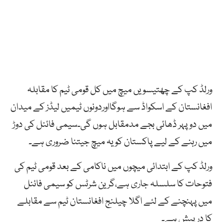
ورلڈ کپ کے چھتیسویں میچ میں کل قومی ٹیم کا مقابلہ
افغانستان کے اسکواڈ سے ہوگااوردونوں ٹیمیں لیڈز کے میدان
میں دوپہر ڈھائی بجے مدمقابل ہوں گی۔سیمی فائنل کی دوڑ
میں رہنے کے لیے پاکستان کو یہ میچ جیتنا ضروری ہے۔
ورلڈ کپ کے ابتدائی میچوں میں ناکامی کے بعد قومی ٹیم کی
فتوحات کا سلسلہ جاری ہے،گرین شرٹس کو سیمی فائنل
میں پہنچنے کے لئے اگلا چیلنج افغانستان ٹیم سے مقابلے
کا درپیش ہے۔