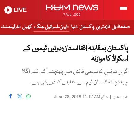
LIVE
7 Aug, 2026
صفحۂ اول
تازہ ترین
پاکستان
دنیا
ایران-اسرائیل جنگ
کھیل
انٹرٹینمنٹ
پاکستان بمقابلہ افغانستان:دونوں ٹیموں کے
اسکواڈ کا موازنہ
گرین شرٹس کو سیمی فائنل میں پہنچنے کے لئے اگلا
چیلنج افغانستان ٹیم سے مقابلے کا درپیش ہے۔
|
شائع
June 28, 2019 11:17 AM
دانش علوی