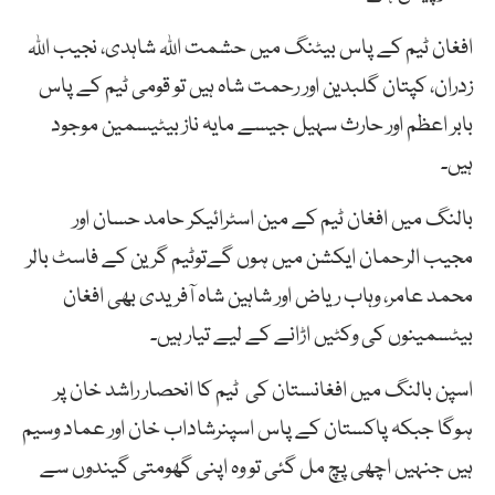
افغان ٹیم کے پاس بیٹنگ میں حشمت اللہ شاہدی، نجیب اللہ
زدران، کپتان گلبدین اور رحمت شاہ ہیں تو قومی ٹیم کے پاس
بابر اعظم اور حارث سہیل جیسے مایہ ناز بیٹیسمین موجود
ہیں۔
بالنگ میں افغان ٹیم کے مین اسٹرائیکر حامد حسان اور
مجیب الرحمان ایکشن میں ہوں گےتوٹیم گرین کے فاسٹ بالر
محمد عامر، وہاب ریاض اور شاہین شاہ آفریدی بھی افغان
بیٹسمینوں کی وکٹیں اڑانے کے لیے تیار ہیں۔
اسپن بالنگ میں افغانستان کی ٹیم کا انحصار راشد خان پر
ہوگا جبکہ پاکستان کے پاس اسپنرشاداب خان اور عماد وسیم
ہیں جنہیں اچھی پچ مل گئی تو وہ اپنی گھومتی گیندوں سے