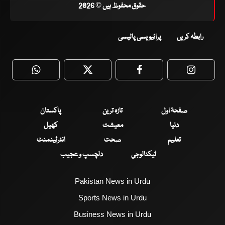
حقوق محفوظ ہیں © 2026
رابطہ کریں
پرائیویسی پالیسی
WhatsApp
Twitter
Facebook
Faceboo
صفحۂ اول
تازہ ترین
پاکستان
دنیا
معیشت
کھیل
تعلیم
صحت
انٹرٹینمنٹ
ٹیکنالوجی
دلچسپ و عجیب
Pakistan News in Urdu
Sports News in Urdu
Business News in Urdu