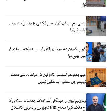
نواز
ایدھی ہوم سہراب گوٹھ میں ڈکیتی، وزیراعلیٰ سندھ نے
نوٹس لے لیا
گروپ کیپٹن عاصم طارق قتل کیس، عدالت نے ملزم کو
جیل بھیج دیا
خیبرپختونخوا اسمبلی کا اراکین کی مراعات سے متعلق
ترمیمی بل منظور، اہم شقیں تبدیل
پیٹرولیم لیوی اور مہنگائی کے خلاف جماعت اسلامی کا
آج ملک گیر احتجاج، 510 شاہراہوں پر دھرنوں کا اعلان