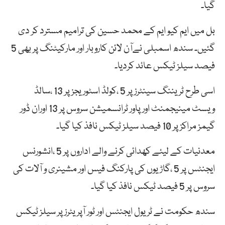
گیا۔
بل میں ایم کیو ایم کے محمد حسین کی ترامیم مسترد کر دی
گئیں۔ سندھ اسمبلی نےآن لائن کاروبار اور مارکیٹنگ پر بھی 5
فیصد سیلز ٹیکس عائد کردیا۔
اسی طرح ٹریننگ سینٹرز پر 5 ،کولڈ اسٹوریجز پر 13 ،سالڈ
ویسٹ مینیجمنٹ اور پاور ٹرانسمیشن سروس پر 13 اوران ڈور
گیمز مراکز پر 10 فیصد سیلز ٹیکس نافذ کیا گیا۔
معدنیات کے لیئے کھدائی کرنے والے اداروں پر 5 ،انشورنس
ایجنٹس پر 5 ،گاڑیوں کی پارکنگ فیس اور مشینری و آلات کی
سروس پر 5 فیصد ٹیکس نافذ کیا گیا۔
سندھ حکومت نے ٹریول ایجنٹس اور ٹور آپریٹرز پر سیلز ٹیکس