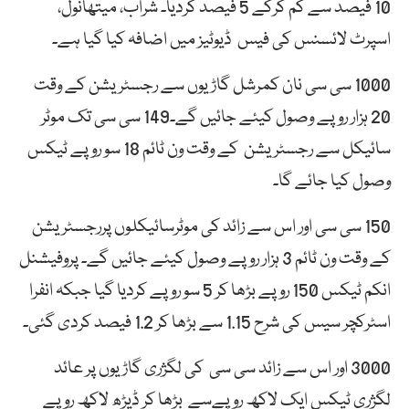
10 فیصد سے کم کرکے 5 فیصد کردیا۔ شراب، میتھانول،
اسپرٹ لائسنس کی فیس ڈیوٹیز میں اضافہ کیا گیا ہے۔
1000 سی سی نان کمرشل گاڑیوں سے رجسٹریشن کے وقت
20 ہزار روپے وصول کیئے جائیں گے۔149 سی سی تک موٹر
سائیکل سے رجسٹریشن کے وقت ون ٹائم 18 سو روپے ٹیکس
وصول کیا جائے گا۔
150 سی سی اور اس سے زائد کی موٹرسائیکلوں پررجسٹریشن
کے وقت ون ٹائم 3 ہزار روپے وصول کیئے جائیں گے۔ پروفیشنل
انکم ٹیکس 150 روپے بڑھا کر 5 سو روپے کردیا گیا جبکہ انفرا
اسٹرکچر سیس کی شرح 1.15 سے بڑھا کر 1.2 فیصد کردی گئی۔
3000 اور اس سے زائد سی سی کی لگژری گاڑیوں پر عائد
لگژری ٹیکس ایک لاکھ روپےسے بڑھا کر ڈیڑھ لاکھ روپے