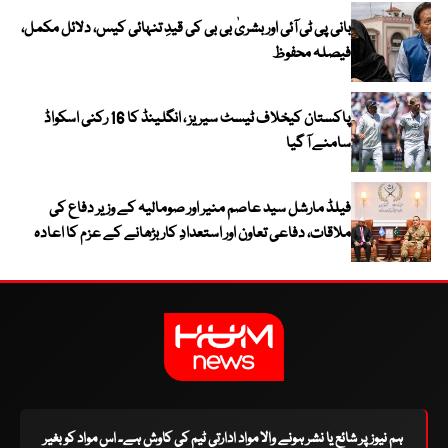
بانی پی ٹی آئی اور بشریٰ بی بی کی قیدِ تنہائی کیس، دلائل مکمل،
فیصلہ محفوظ
پاکستان کیخلاف ٹیسٹ سیریز ، انگلینڈ کا 16 رکنی اسکواڈ
سامنے آ گیا
فیلڈ مارشل سید عاصم منیر اور صومالیہ کے وزیر دفاع کی
ملاقات، دفاعی تعاون اور استعدادِ کار بڑھانے کے عزم کا اعادہ
ہم نیوز پر شائع یا نشر ہونے والا مواد ادارتی ٹیم کی کاوش ہے۔ اس مواد کو بغیر