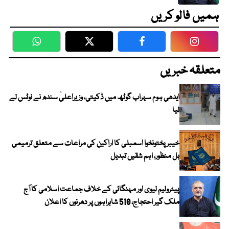
ہمیں فالو کریں
WhatsApp
Twitter
Facebook
Faceboo
متعلقہ خبریں
ایدھی ہوم سہراب گوٹھ میں ڈکیتی، وزیراعلیٰ سندھ نے نوٹس لے
لیا
خیبرپختونخوا اسمبلی کا اراکین کی مراعات سے متعلق ترمیمی
بل منظور، اہم شقیں تبدیل
پیٹرولیم لیوی اور مہنگائی کے خلاف جماعت اسلامی کا آج
ملک گیر احتجاج، 510 شاہراہوں پر دھرنوں کا اعلان