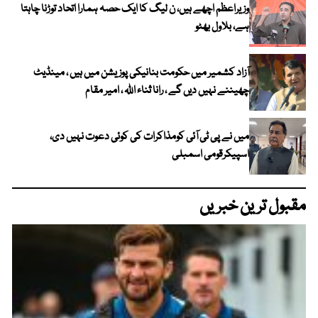
وزیراعظم اچھے ہیں، ن لیگ کا ایک حصہ ہمارا اتحاد توڑنا چاہتا
ہے، بلاول بھٹو
آزاد کشمیر میں حکومت بنانیکی پوزیشن میں ہیں ، مینڈیٹ
چھیننے نہیں دیں گے ، رانا ثناء اللہ ، امیر مقام
میں نے پی ٹی آئی کومذاکرات کی کوئی دعوت نہیں دی،
اسپیکرقومی اسمبلی
مقبول ترین خبریں