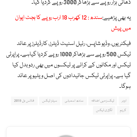
ڈھائی ہزار روپے سے بڑھاکر 3000 روپے کردیا گیا۔
یہ بھی پڑھیے:
سندھ : 12 کھرب 18 ارب روپے کا بجٹ ایوان
میں پیش
فیکٹریوں، وڈیو شاپس، رئیل اسٹیٹ ڈیلرز، کارڈیلرز پر عائد
ٹیکس 500 روپے سے بڑھاکر 1000 روپے کردیا گیاہے۔ پراپرٹی
ٹیکس اور مکانوں کے کرائے پر ٹیکسوں میں بھی ردوبدل کیا
گیا ہے۔ پراپرٹی ٹیکس جائیدادوں کی اصل ویلیو پر عائد
ہوگا۔
اوبر
ٹیکسز میں اضافہ
سندھ اسمبلی
سیلز ٹیکس
فنانس بل 2019
کریم
لگژری ٹیکس