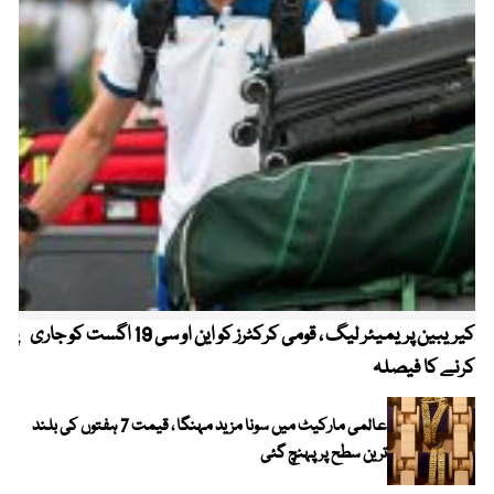
کیریبین پریمیئر لیگ ، قومی کرکٹرز کو این او سی 19 اگست کو جاری
پیٹ
کرنے کا فیصلہ
عالمی مارکیٹ میں سونا مزید مہنگا ، قیمت 7 ہفتوں کی بلند
ترین سطح پر پہنچ گئی