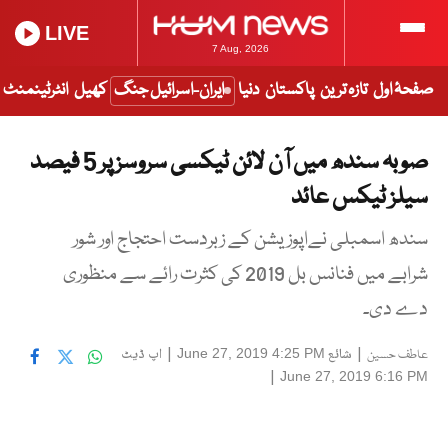
LIVE
7 Aug, 2026
صفحۂ اول
تازہ ترین
پاکستان
دنیا
ایران-اسرائیل جنگ
کھیل
انٹرٹینمنٹ
صوبہ سندھ میں آن لائن ٹیکسی سروسز پر 5 فیصد
سیلز ٹیکس عائد
سندھ اسمبلی نےاپوزیشن کے زبردست احتجاج اور شور
شرابے میں فنانس بل 2019 کی کثرت رائے سے منظوری
دے دی۔
|
شائع
|
اپ ڈیٹ
June 27, 2019 4:25 PM
عاطف حسین
|
June 27, 2019 6:16 PM