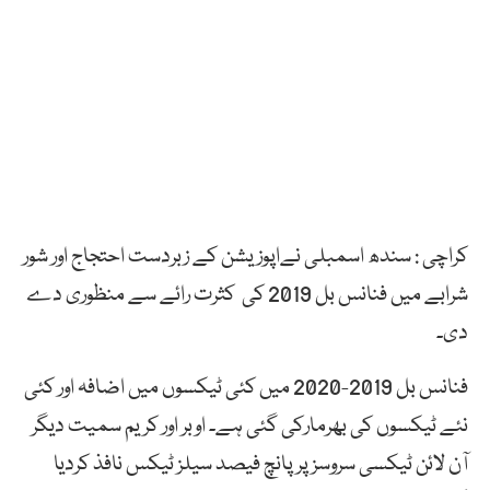
کراچی : سندھ اسمبلی نےاپوزیشن کے زبردست احتجاج اور شور
شرابے میں فنانس بل 2019 کی کثرت رائے سے منظوری دے
دی۔
فنانس بل 2019-2020 میں کئی ٹیکسوں میں اضافہ اور کئی
نئے ٹیکسوں کی بھرمارکی گئی ہے۔ اوبر اور کریم سمیت دیگر
آن لائن ٹیکسی سروسز پر پانچ فیصد سیلز ٹیکس نافذ کردیا