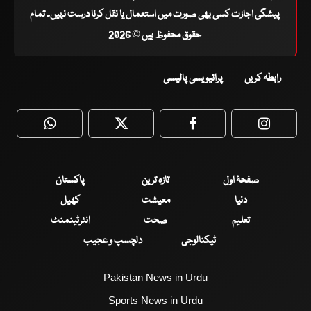
پیشگی اجازت کسی بھی صورت میں استعمال یا نقل کرنا درست نہیں۔ تمام
حقوق محفوظ ہیں © 2026
رابطہ کریں
پرائیویسی پالیسی
WhatsApp
Twitter
Facebook
Faceboo
صفحۂ اول
تازہ ترین
پاکستان
دنیا
معیشت
کھیل
تعلیم
صحت
انٹرٹینمنٹ
ٹیکنالوجی
دلچسپ و عجیب
Pakistan News in Urdu
Sports News in Urdu