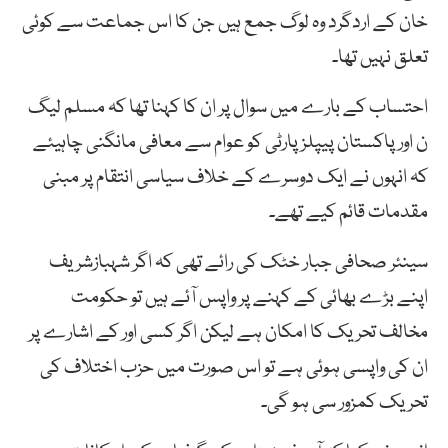
خان کے اردگرد وہ لوگ جمع ہیں جن کا اس جماعت سے کوئی
تعلق نہیں تھا۔
احتساب کے بارے میں سوال پر ان کا کہنا تھا کہ مسلم لیگ
ن اور پاکستان پیپلزپارٹی کو عوام سے معافی مانگنی چاہیئے
کہ انہوں نے ایک دوسرے کے خلاف سیاسی انتقام پر مبنی
مقدمات قائم کیے تھے۔
سینئر صحافی جبار خٹک کی رائے تھی کہ اگر شہبازشریف
اپنے بڑے بھائی کے کہنے پر واپس آئے ہیں تو حکومت
مخالف تحریک کا امکان ہے لیکن اگر کسی اور کے اشارے پر
ان کی واپسی ہوئی ہے تو اس صورت میں حزب اختلاف کی
تحریک کمزور سی ہو گی۔