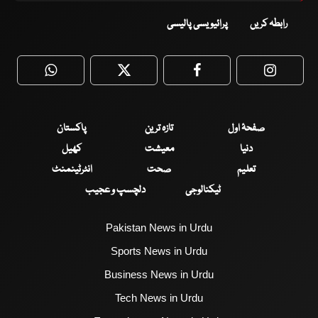
رابطہ کریں
پرائیویسی پالیسی
WhatsApp
Twitter
Facebook
Faceboo
صفحۂ اول
تازہ ترین
پاکستان
دنیا
معیشت
کھیل
تعلیم
صحت
انٹرٹینمنٹ
ٹیکنالوجی
دلچسپ و عجیب
Pakistan News in Urdu
Sports News in Urdu
Business News in Urdu
Tech News in Urdu