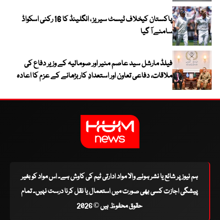
پاکستان کیخلاف ٹیسٹ سیریز ، انگلینڈ کا 16 رکنی اسکواڈ
سامنے آ گیا
فیلڈ مارشل سید عاصم منیر اور صومالیہ کے وزیر دفاع کی
ملاقات، دفاعی تعاون اور استعدادِ کار بڑھانے کے عزم کا اعادہ
ہم نیوز پر شائع یا نشر ہونے والا مواد ادارتی ٹیم کی کاوش ہے۔ اس مواد کو بغیر
پیشگی اجازت کسی بھی صورت میں استعمال یا نقل کرنا درست نہیں۔ تمام
حقوق محفوظ ہیں © 2026