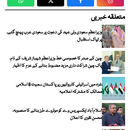
WhatsApp
Twitter
Facebook
Faceboo
متعلقہ خبریں
وزیراعظم سعودی ولی عہد کی دعوت پر سعودی عرب پہنچ گئے،
پر تپاک استقبال
چین کے صدر کا خصوصی خط وزیراعظم شہباز شریف کے نام،
پاک چین شراکت داری مزید مضبوط بنانے کے عزم کا اظہار
غزہ میں اسرائیلی کارروائیوں پر پاکستان سمیت 8 اسلامی
ممالک کا مشترکہ اعلامیہ
اسلام آباد ایکسپریس وے کو موٹروے طرز بنانے کا منصوبہ،
محسن نقوی کا اعلان