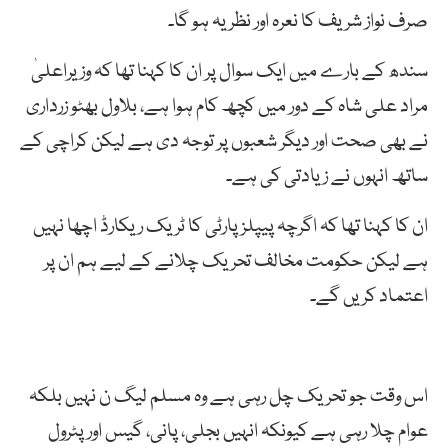
صرف نواز شریف کا نعرہ اور نظریہ ہو گا۔
سندھ کے بارے میں ایک سوال پر ان کا کہنا تھا کہ وزیراعلیٰ
مراد علی شاہ کے دور میں کچھ کام ہوا ہے، بلاول بھٹو زرداری
نے بھی صحت اور دیگر شعبوں پر توجہ دی ہے لیکن کراچی کے
ساتھ انہوں نے زیادتی کی ہے۔
ان کا کہنا تھا کہ اگرچہ پیپلزپارٹی کا ٹریک ریکارڈ اچھا نہیں
ہے لیکن حکومت مخالف تحریک چلانے کے لیے ہم ان پر
اعتماد کریں گے۔
اس وقت جو تحریک چل رہی ہے وہ مسلم لیگ ن نہیں بلکہ
عوام چلا رہی ہے کیونکہ انہیں بجلی، پانی، گیس اور پٹرول