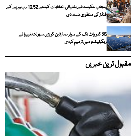
پنجاب حکومت نے بلدیاتی انتخابات کیلئے 12.52 ارب روپے کے
فنڈز کی منظوری دے دی
25 کلو واٹ تک کے سولر صارفین کو بڑی سہولت، نیپرا نے
ریگولیشنز میں ترمیم کردی
مقبول ترین خبریں