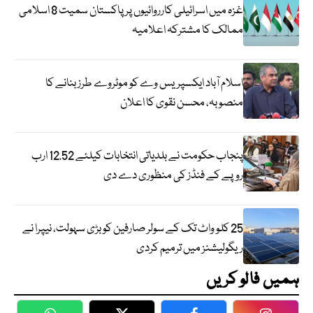
غزہ میں اسرائیلی کارروائیوں پر پاکستان سمیت 8 اسلامی
ممالک کا مشترکہ اعلامیہ
اسلام آباد ایکسپریس وے کو موٹروے طرز بنانے کا
منصوبہ، محسن نقوی کا اعلان
پنجاب حکومت نے بلدیاتی انتخابات کیلئے 12.52 ارب
روپے کے فنڈز کی منظوری دے دی
25 کلو واٹ تک کے سولر صارفین کو بڑی سہولت، نیپرا نے
ریگولیشنز میں ترمیم کردی
ہمیں فالو کریں