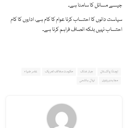
جیسے مسائل کا سامنا ہے۔
سیاست دانوں کا احتساب کرنا عوام کا کام ہے، اداروں کا کام
احتساب نہیں بلکہ انصاف فراہم کرنا ہے۔
ایجنڈا پاکستان
جبار خٹک
حکومت مخالف تحریک
عامر ضیاء
مجاہدبریلوی
نہال ہاشمی