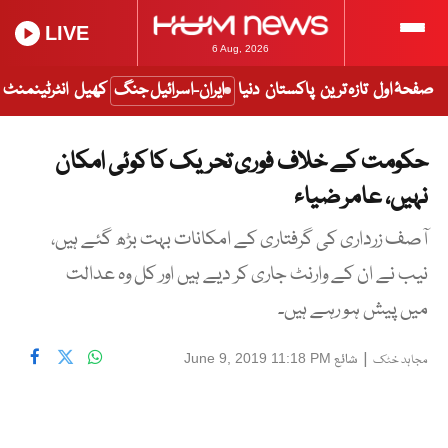
LIVE
6 Aug, 2026
صفحۂ اول
تازہ ترین
پاکستان
دنیا
ایران-اسرائیل جنگ
کھیل
انٹرٹینمنٹ
حکومت کے خلاف فوری تحریک کا کوئی امکان
نہیں، عامر ضیاء
آصف زرداری کی گرفتاری کے امکانات بہت بڑھ گئے ہیں،
نیب نے ان کے وارنٹ جاری کر دیے ہیں اور کل وہ عدالت
میں پیش ہو رہے ہیں۔
|
شائع
June 9, 2019 11:18 PM
مجاہد خٹک