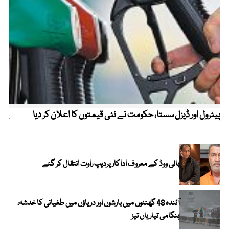
پیٹرول اور ڈیزل سستا، حکومت نے نئی قیمتوں کا اعلان کر دیا
پیٹ
بالی ووڈ کے معروف اداکار پردیپ راوت انتقال کر گئے
آئندہ 48 گھنٹوں میں بارشوں اور دریاؤں میں طغیانی کا خدشہ،
ہنگامی تیاریاں تیز