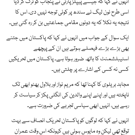
انہوں نے کہا کہ جیسے پیپلزپارٹی نے پنجاب کو ترک کر دیا
اسی طرح نون لیگ نے سندھ پر کوئی توجہ نہیں دی، اس کا
نتیجہ یہ نکلا کہ یہ دونوں مقامی جماعتیں بن کر رہ گئی ہیں۔
ایک سوال کے جواب میں انہوں نے کہا کہ پاکستان میں جتنے
بھی بڑے بڑے فیصلے ہوتے ہیں ان کے پیچھے
اسٹیبلشمنٹ کا ہاتھ ضرور ہوتا ہے۔ پاکستان میں تحریکیں
کسی نہ کسی کے اشارے پر چلتی ہیں۔
مجاہد بریلوی کا کہنا تھا کہ مریم نواز اور بلاول بھٹو ابھی تک
ناپختہ ہیں اور اپنے اپنے والدین کی انگلی پکڑ کر سیاست کر
رہے ہیں، انہیں ابھی سیاسی تجربے کی ضرورت ہے۔
انہوں نے کہا کہ لوگوں کو پاکستان تحریک انصاف سے بہت
توقع تھی لیکن وہ مایوس ہوئی ہیں کیونکہ اس وقت عمران