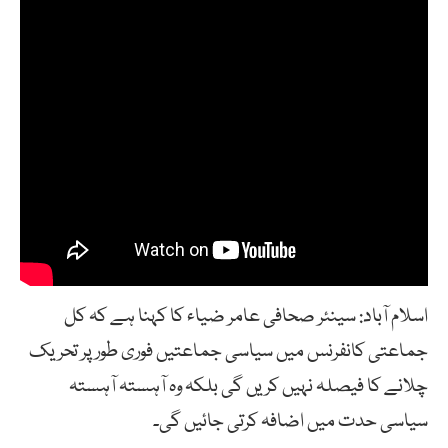
اسلام آباد: سینئر صحافی عامر ضیاء کا کہنا ہے کہ کل
جماعتی کانفرنس میں سیاسی جماعتیں فوری طور پر تحریک
چلانے کا فیصلہ نہیں کریں گی بلکہ وہ آہستہ آہستہ
سیاسی حدت میں اضافہ کرتی جائیں گی۔