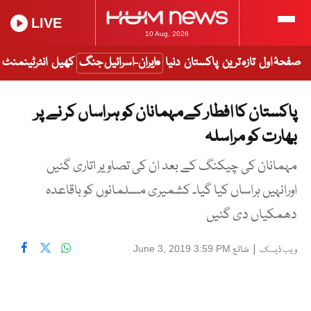
LIVE
10 Aug, 2026
صفحۂ اول
تازہ ترین
پاکستان
دنیا
ایران-اسرائیل جنگ
کھیل
انٹرٹینمنٹ
پاکستان کا افطار کےمہمانان کو ہراساں کر نے پر
بھارت کو مراسلہ
مہمانان کی چیکنگ کے بعد ان کی تصاویر اتاری گئیں
اورانہیں ہراساں کیا گیا۔ کشمیری مسلمانوں کو باقاعدہ
دھمکیاں دی گئیں
|
شائع
June 3, 2019 3:59 PM
ویب ڈیسک