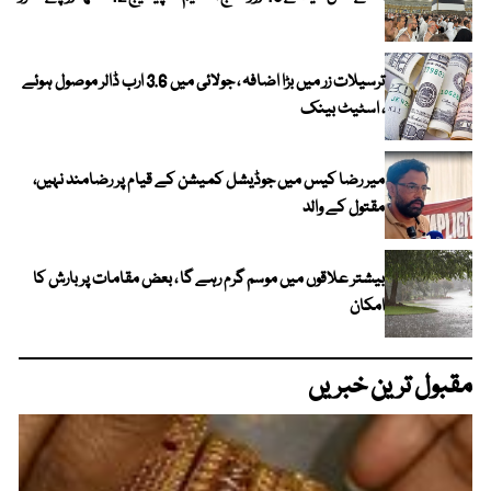
ترسیلات زر میں بڑا اضافہ ، جولائی میں 3.6 ارب ڈالر موصول ہوئے
، اسٹیٹ بینک
میر رضا کیس میں جوڈیشل کمیشن کے قیام پر رضامند نہیں،
مقتول کے والد
بیشتر علاقوں میں موسم گرم رہے گا ، بعض مقامات پر بارش کا
امکان
مقبول ترین خبریں