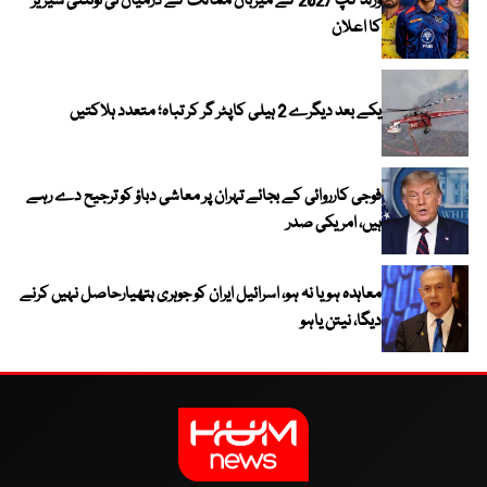
ورلڈ کپ 2027 کے میزبان ممالک کے درمیان ٹی ٹوئنٹی سیریز
کا اعلان
یکے بعد دیگرے 2 ہیلی کاپٹر گر کر تباہ؛ متعدد ہلاکتیں
فوجی کارروائی کے بجائے تہران پر معاشی دباؤ کو ترجیح دے رہے
ہیں، امریکی صدر
معاہدہ ہو یا نہ ہو، اسرائیل ایران کو جوہری ہتھیارحاصل نہیں کرنے
دیگا، نیتن یاہو