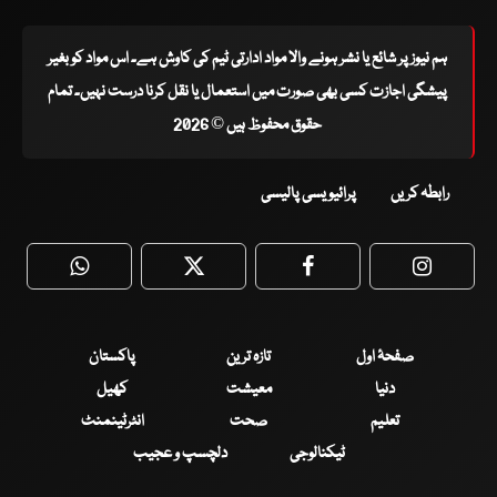
ہم نیوز پر شائع یا نشر ہونے والا مواد ادارتی ٹیم کی کاوش ہے۔ اس مواد کو بغیر
پیشگی اجازت کسی بھی صورت میں استعمال یا نقل کرنا درست نہیں۔ تمام
حقوق محفوظ ہیں © 2026
رابطہ کریں
پرائیویسی پالیسی
WhatsApp
Twitter
Facebook
Faceboo
صفحۂ اول
تازہ ترین
پاکستان
دنیا
معیشت
کھیل
تعلیم
صحت
انٹرٹینمنٹ
ٹیکنالوجی
دلچسپ و عجیب