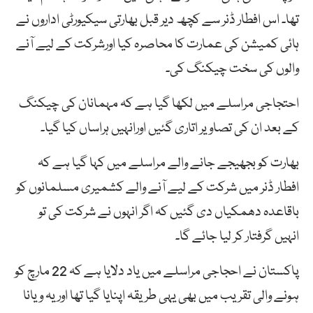
تھا۔ اس افطار ڈنر سے کچھ دیر قبل بھارتی سیکیورٹی اداروں نے
ہائی کمیشن کی عمارت کا محاصرہ کیا اورشرکت کے لیے آنے
والوں کی سخت چیکنگ کی۔
احتجاجی مراسلے میں لکھا گیا ہے کہ مہمانان کی چیکنگ
کے بعد ان کی تصاویر اتاری گئیں اورانہیں ہراساں کیا گیا۔
بھارت کو بجھیجے جانے والے مراسلے میں کہا گیا ہے کہ
افطار ڈنر میں شرکت کے لیے آنے والے کشمیری مسلمانوں کو
باقاعدہ دھمکیاں دی گئیں کہ اگر انہوں نے شرکت کی تو
انہیں گرفتار کر لیا جائے گا۔
پاکستان نے احجاجی مراسلے میں یاد دلایا ہے کہ 22 مارچ کو
ہونے والی تقریب میں بھی یہی طریقہ اپنایا گیا تھا اور یہ ویانا