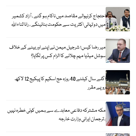
احتجاج کرنیوالے مقاصد میں ناکام ہو گئے ، آزاد کشمیر
میں دو تہائی اکثریت سے حکومت بنائینگے ، رانا ثناء اللہ
میر رضا کیس؛ شرجیل میمن نے اپنے اور بیٹے کے خلاف
سوشل میڈیا مہم چلانے کا الزام کس پر لگایا؟
اگلے سال کیلئے 40 روزہ حج اسکیم کا پیکیج 12 لاکھ
روپے مقرر
مکہ مشترکہ دفاعی معاہدے سے ہمیں کوئی خطرہ نہیں
، ترجمان ایرانی وزارت خارجہ