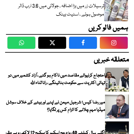
ترسیلات زر میں بڑا اضافہ ، جولائی میں 3.6 ارب ڈالر
موصول ہوئے ، اسٹیٹ بینک
ہمیں فالو کریں
WhatsApp
Twitter
Facebook
Faceboo
متعلقہ خبریں
احتجاج کرنیوالے مقاصد میں ناکام ہو گئے ، آزاد کشمیر میں دو
تہائی اکثریت سے حکومت بنائینگے ، رانا ثناء اللہ
میر رضا کیس؛ شرجیل میمن نے اپنے اور بیٹے کے خلاف سوشل
میڈیا مہم چلانے کا الزام کس پر لگایا؟
اگلے سال کیلئے 40 روزہ حج اسکیم کا پیکیج 12 لاکھ روپے مقرر