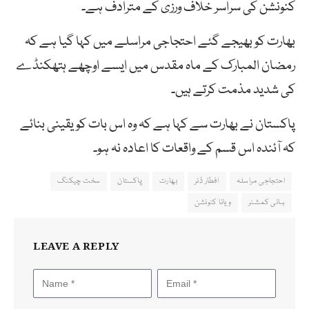
کنونشن کی سراسر خلاف ورزی کے مترادف ہے۔
بھارت کو بھیجے گئے احتجاجی مراسلے میں کہا گیا ہے کہ
رمضان المبارک کے ماہ مقدس میں ایسے اوچھے ہتھکنڈے
کی شدید مذمت کرتے ہیں۔
پاکستان نے بھارت سے کہا ہے کہ وہ اس بات کو یقینی بنائے
کہ آئندہ اس قسم کے واقعات کا اعادہ نہ ہو۔
احتجاجی مراسلہ
افطار ڈنر
بھارت
پاکستان
سخت چیکنگ
ہائی کمشنر
ویانا کنونشن
LEAVE A REPLY