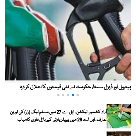
پیٹرول اور ڈیزل سستا، حکومت نے نئی قیمتوں کا اعلان کر دیا
آزاد کشمیر الیکشن ، ایل اے 27 میں مسلم لیگ (ن) کی نورین
عارف ، ایل اے 28 میں پیپلز پارٹی کے بازل نقوی کامیاب