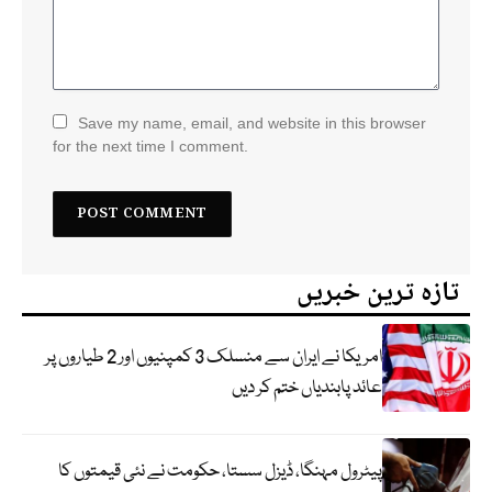
Save my name, email, and website in this browser
for the next time I comment.
تازہ ترین خبریں
امریکا نے ایران سے منسلک 3 کمپنیوں اور 2 طیاروں پر
عائد پابندیاں ختم کر دیں
پیٹرول مہنگا، ڈیزل سستا، حکومت نے نئی قیمتوں کا