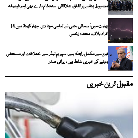
مضبوط بنانے پر اتفاق، علاقائی استحکام بارے بھی اہم فیصلہ
بھارت میں آسمانی بجلی نے تباہی مچا دی، جھارکھنڈ میں 14
افراد ہلاک، متعدد زخمی
فوج سے مکمل رابطہ ہے ، سپریم لیڈر سے اختلافات اور مستعفی
ہونے کی خبریں غلط ہیں ، ایرانی صدر
مقبول ترین خبریں