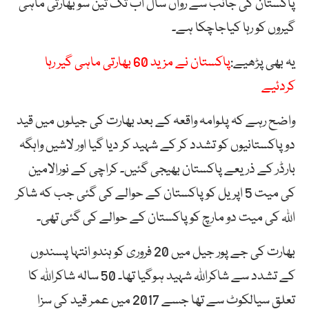
پاکستان کی جانب سے رواں سال اب تک تین سو بھارتی ماہی
گیروں کو رہا کیاجاچکا ہے۔
یہ بھی پڑھیے:
پاکستان نے مزید 60 بھارتی ماہی گیر رہا
کردئیے
واضح رہے کہ پلوامہ واقعہ کے بعد بھارت کی جیلوں میں قید
دو پاکستانیوں کو تشدد کر کے شہید کر دیا گیا اور لاشیں واہگہ
بارڈر کے ذریعے پاکستان بھیجی گئیں۔ کراچی کے نورالامین
کی میت 5 اپریل کو پاکستان کے حوالے کی گئی جب کہ شاکر
اللہ کی میت دو مارچ کو پاکستان کے حوالے کی گئی تھی۔
بھارت کی جے پور جیل میں 20 فروری کو ہندو انتہا پسندوں
کے تشدد سے شاکراللہ شہید ہوگیا تھا۔ 50 سالہ شاکراللہ کا
تعلق سیالکوٹ سے تھا جسے 2017 میں عمر قید کی سزا