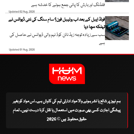
فلڈنگ اور بارش کا پانی جمع ہونے کا خدشہ ہے
Updated 02 Aug, 2026
فولڈ ایبل کے بعد اب رولیبل فون؟ سام سنگ کی نئی ڈیوائس نے
تہلکہ مچا دیا
سب سے زیادہ توجہ زیڈ نائن کوڈ نیم والی ڈیوائس نے حاصل کی
ہے
Updated 01 Aug, 2026
ہم نیوز پر شائع یا نشر ہونے والا مواد ادارتی ٹیم کی کاوش ہے۔ اس مواد کو بغیر
پیشگی اجازت کسی بھی صورت میں استعمال یا نقل کرنا درست نہیں۔ تمام
حقوق محفوظ ہیں © 2026