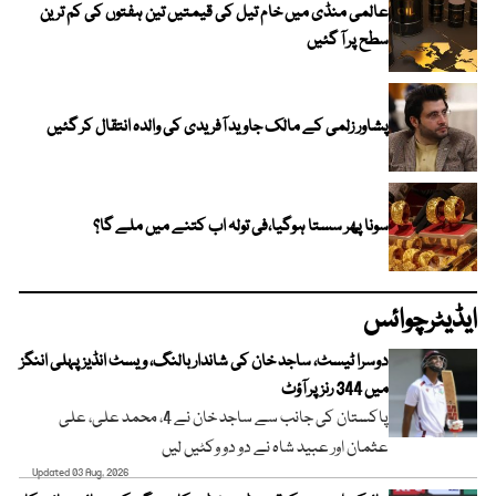
عالمی منڈی میں خام تیل کی قیمتیں تین ہفتوں کی کم ترین
سطح پر آ گئیں
پشاور زلمی کے مالک جاوید آفریدی کی والدہ انتقال کر گئیں
سونا پھر سستا ہوگیا،فی تولہ اب کتنے میں ملے گا؟
ایڈیٹرچوائس
دوسرا ٹیسٹ، ساجد خان کی شاندار بالنگ، ویسٹ انڈیز پہلی اننگز
میں 344 رنز پر آؤٹ
پاکستان کی جانب سے ساجد خان نے 4، محمد علی، علی
عثمان اور عبید شاہ نے دو دو وکٹیں لیں
Updated 03 Aug, 2026