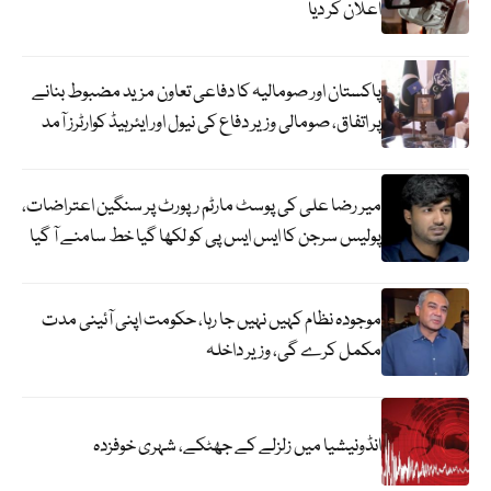
اعلان کر دیا
پاکستان اور صومالیہ کا دفاعی تعاون مزید مضبوط بنانے
پر اتفاق، صومالی وزیر دفاع کی نیول اور ایئرہیڈ کوارٹرز آمد
میر رضا علی کی پوسٹ مارٹم رپورٹ پر سنگین اعتراضات،
پولیس سرجن کا ایس ایس پی کو لکھا گیا خط سامنے آ گیا
موجودہ نظام کہیں نہیں جا رہا، حکومت اپنی آئینی مدت
مکمل کرے گی، وزیر داخلہ
انڈونیشیا میں زلزلے کے جھٹکے، شہری خوفزدہ