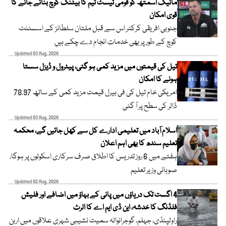
مائیک اسمتھ کو قومی ٹیسٹ ٹیم کا بیٹنگ کوچ بنائے جانے کا
قوی امکان
جنوبی افریقی کرکٹر اس سے قبل ملتان سلطانز کے اسسٹنٹ
کوچ کے طور پر بھی خدمات انجام دے چکے ہیں
Updated 03 Aug, 2026
تیل کی قیمتوں میں مزید کمی ہو گئی، پیٹرول و ڈیزل سستا
ہونے کا امکان
امریکی خام تیل کی فی بیرل قیمت مزید کمی کے ساتھ 78.97
ڈالر کی سطح پر آ گئی
Updated 03 Aug, 2026
اسلام آباد میں تعلیمی ادارے کل سے کھل جائیں گے، محکمہ
تعلیم سندھ کا بھی اہم اعلان
ہفتے میں 6 روز تدریس کا اطلاق صرف سرکاری اسکولوں پر ہوگا،
صوبائی وزیر تعلیم
Updated 02 Aug, 2026
4 اگست تک دریاؤں میں پانی کے بہاؤ میں اضافے اور فلیش
فلڈنگ کا خدشہ، این ڈی ایم اے کا الرٹ
راولپنڈی، جہلم، گوجرانوالہ سمیت نشیبی شہری علاقوں میں اربن