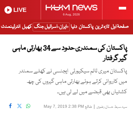
LIVE
6 Aug, 2026
صفحۂ اول
تازہ ترین
پاکستان
دنیا
ایران-اسرائیل جنگ
کھیل
انٹرٹینمنٹ
پاکستان کی سمندری حدود سے 34 بھارتی ماہی
گیر گرفتار
پاکستان میری ٹائم سیکیورٹی ایجنسی نے کھلے سمندر
میں کارروائی کرتے ہوئے بھارتی ماہی گیروں کی چھ
کشتیاں بھی قبضے میں لے لی ہیں۔
|
شائع
May 7, 2019 2:38 PM
سید سبط حسان رضوی