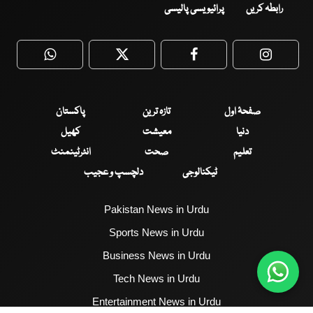
رابطہ کریں
پرائیویسی پالیسی
WhatsApp
Twitter
Facebook
Faceboo
صفحۂ اول
تازہ ترین
پاکستان
دنیا
معیشت
کھیل
تعلیم
صحت
انٹرٹینمنٹ
ٹیکنالوجی
دلچسپ و عجیب
Pakistan News in Urdu
Sports News in Urdu
Business News in Urdu
Tech News in Urdu
Entertainment News in Urdu