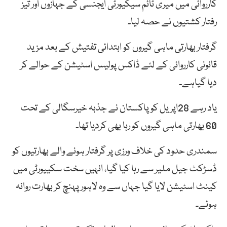
کارروائی میں میری ٹائم سیکیورٹی ایجنسی کے جہازوں اور تیز
رفتار کشتیوں نے حصہ لیا۔
گرفتار بھارتی ماہی گیروں کو ابتدائی تفتیش کے بعد مزید
قانونی کارروائی کے لئے ڈاکس پولیس اسٹیشن کے حوالے کر
دیا گیاہے۔
یاد رہے 28اپریل کو پاکستان نے جذبہ خیرسگالی کے تحت
60 بھارتی ماہی گیروں کو رہا بھی کردیا تھا۔
سمندری حدود کی خلاف ورزی پر گرفتار ہونے والے بھارتیوں کو
ڈسڑکٹ جیل ملیر سے رہا کیا گیا، انہیں سخت سکییورٹی میں
کینٹ اسٹیشن لایا گیا جہاں سے وہ لاہور پہنچ کر بھارت روانہ
ہوئے۔