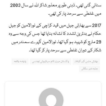
سنائی گئی تھی۔ ذہنی طور پر معذور شاکر اللہ نے سال 2003
میں غلطی سے سرحد پار کی تھی۔
2017 سے بھارتی جیل میں قید کراچی کے نورالامین کو جیل
حکام نے بدترین تشدد کا نشانہ بنایا تھا جس کی وجہ سے وہ
29 مارچ کو شہید ہو گیا تھا۔ نورالامین گہرے سمندر میں
شکار کے دوران غلطی سے سرحد پار کر گیا تھا۔
بھارتی ماہی گیر گرفتار
پاکستان میری ٹائم سیکیورٹی ایجنسی
پلوامہ واقعہ
جذبہ خیر سگالی