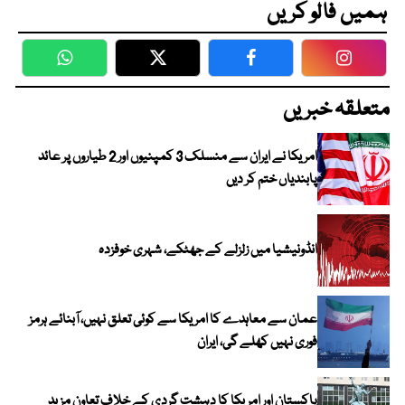
ہمیں فالو کریں
WhatsApp
Twitter
Facebook
Faceboo
متعلقہ خبریں
امریکا نے ایران سے منسلک 3 کمپنیوں اور 2 طیاروں پر عائد
پابندیاں ختم کر دیں
انڈونیشیا میں زلزلے کے جھٹکے، شہری خوفزدہ
عمان سے معاہدے کا امریکا سے کوئی تعلق نہیں، آبنائے ہرمز
فوری نہیں کھلے گی، ایران
پاکستان اور امریکا کا دہشت گردی کے خلاف تعاون مزید