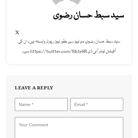
سید سبط حسان رضوی
X
(Twitter)
سید سبط حسان رضوی ہم نیوز سے بطور نیوز رپورٹر وابستہ ہیں۔ ان کی
آفیشل ٹوئٹر آئی ڈی https://twitter.com/SibteHR ہے۔
LEAVE A REPLY