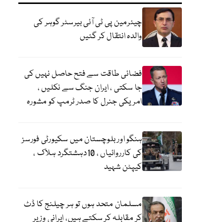
چیئرمین پی ٹی آئی بیرسٹر گوہر کی
والدہ انتقال کر گئیں
فضائی طاقت سے فتح حاصل نہیں کی
جا سکتی ، ایران جنگ سے نکلیں ،
امریکی جنرل کا صدر ٹرمپ کو مشورہ
ہنگو اور بلوچستان میں سکیورٹی فورسز
کی کارروائیاں ، 10دہشتگرد ہلاک ،
کیپٹن شہید
مسلمان متحد ہوں تو ہر چیلنج کا ڈٹ
کر مقابلہ کر سکتے ہیں، ایرانی وزیر