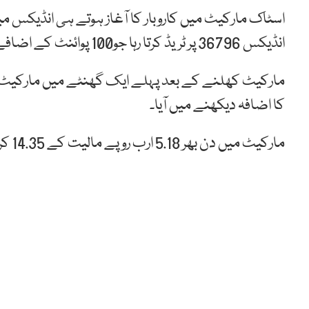
انڈیکس 36796 پر ٹریڈ کرتا رہا جو100 پوائنٹ کے اضافے سے 36909 پر پہنچ گیا۔
کا اضافہ دیکھنے میں آیا۔
مارکیٹ میں دن بھر 5.18 ارب روپے مالیت کے 14.35 کروڑ شئیرز کا کاروبار کیا گیا۔