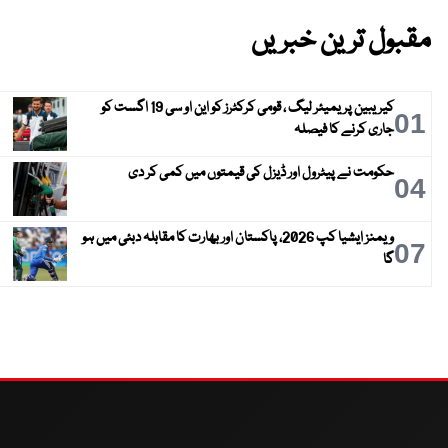
مقبول ترین خبریں
کیریبین پریمیئر لیگ ، قومی کرکٹرز کو این او سی 19 اگست کو
01
جاری کرنے کا فیصلہ
حکومت نے پیٹرول اور ڈیزل کی قیمتوں میں کمی کر دی
04
ویمنز ایشیا کپ 2026، پاکستان اور بھارت کا مقابلہ دبئی میں ہو
07
گا