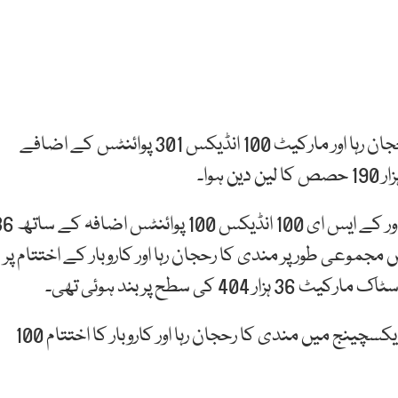
گزشتہ روز بھی پاکستان اسٹاک ایکسچینج میں مثبت رحجان رہا اور مارکیٹ 100 انڈیکس 301 پوائنٹس کے اضافے
بدھ کو اسٹاک مارکیٹ کا اختتام مثبت زون میں ہوا تھا اور کے ایس ای 00
ٹ میں مجموعی طور پر مندی کا رحجان رہا اور کاروبار کے اختتام پر
کاروباری ہفتے کے پہلے روز سوموار کو پاکستان اسٹاک ایکسچینج میں مندی کا رحجان رہا اور کاروبار کا اختتام 100