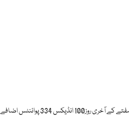
کراچی: پاکستان اسٹاک ایکسچینج میں کاروباری ہفتے کے آخری روز100 انڈیکس 334 پوائنٹس اضافے