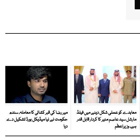
معاہدے کو عملی شکل دینے میں فیلڈ
میر رضا کی قبر کشائی کا معاملہ، سندھ
مارشل سید عاصم منیر کا کردار قابل قدر
حکومت نے نیا میڈیکل بورڈ تشکیل دے
ہے، وزیراعظم
دیا