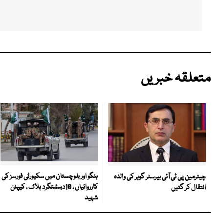
متعلقہ خبریں
ہنگو اور بلوچستان میں سکیورٹی فورسز کی
چیئرمین پی ٹی آئی بیرسٹر گوہر کی والدہ
کارروائیاں ، 10دہشتگرد ہلاک ، کیپٹن
انتقال کر گئیں
شہید