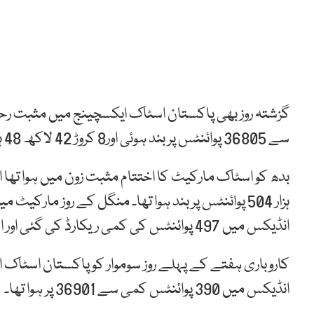
سے 36805 پوائنٹس پر بند ہوئی اور8 کروڑ 42 لاکھ 48 ہزار 190 حصص کا لین دین ہوا۔
ہزار 504 پوائنٹس پر بند ہوا تھا۔ منگل کے روز مارکی
انڈیکس میں 497 پوائنٹس کی کمی ریکارڈ کی گئی اور اسٹاک مارکیٹ 36 ہزار 404 کی سطح پر بند ہوئی تھی۔
انڈیکس میں 390 پوائنٹس کمی سے 36901 پر ہوا تھا۔