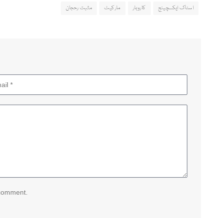
اسٹاک ایکسچینج
کاروبار
مارکیٹ
مثبت رحجان
 comment.