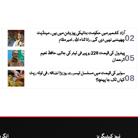
آزاد کشمیر میں حکومت بنانیکی پوزیشن میں ہیں ، مینڈیٹ
3
02
چھیننے نہیں دیں گے ، رانا ثناء اللہ ، امیر مقام
پیٹرول کی قیمت 228 روپے فی لیٹر کی جائے، حافظ نعیم
6
05
الرحمان
سونے کی قیمت میں مسلسل تیسرے روز بڑا اضافہ ، فی تولہ ریٹ
9
08
کہاں تک جا پہنچا؟
نیوز کیٹیگریز
انگر