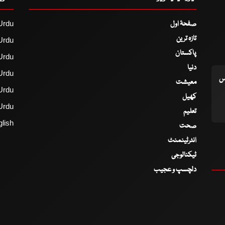
صفحۂ اول
Urdu
تازہ ترین
Urdu
پاکستان
Urdu
دنیا
Urdu
اس
معیشت
Urdu
کھیل
Urdu
تعلیم
lish
صحت
انٹرٹینمنٹ
ٹیکنالوجی
دلچسپ و عجیب