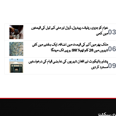
عوام کو جزوی ریلیف، پیٹرول، ڈیزل اور مٹی کے تیل کی قیمتوں
0
میں کمی
ملک بھر میں آٹے کی قیمت میں اضافہ، ایک ہفتے میں کئی
0
شہروں میں 20 کلو تھیلا 100 روپے تک مہنگا
پشاور ہائیکورٹ نے افغان شہریوں کی عارضی قیام کی درخواستیں
0
مسترد کر دیں
یزی سیکشنز