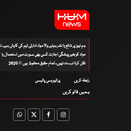
ہم نیوز پر شائع یا نشر ہونے والا مواد ادارتی ٹیم کی کاوش ہے۔ 
مواد کو بغیر پیشگی اجازت کسی بھی صورت میں استعمال یا
نقل کرنا درست نہیں۔ تمام حقوق محفوظ ہیں © 2026
رابطہ کریں
پرائیویسی پالیسی
ہمیں فالو کریں
WhatsApp
Twitter
Facebook
Facebook