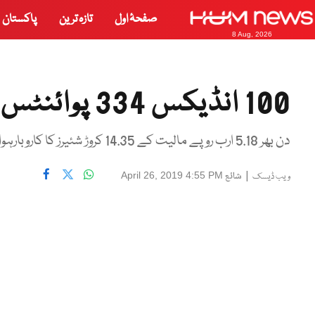
صفحۂ اول
تازہ ترین
پاکستان
8 Aug, 2026
100 انڈیکس 334 پوائنٹس اضافے سے 37130 پر بند
دن بھر 5.18 ارب روپے مالیت کے 14.35 کروڑ شئیرز کا کاروبارہوا
|
شائع
April 26, 2019 4:55 PM
ویب ڈیسک