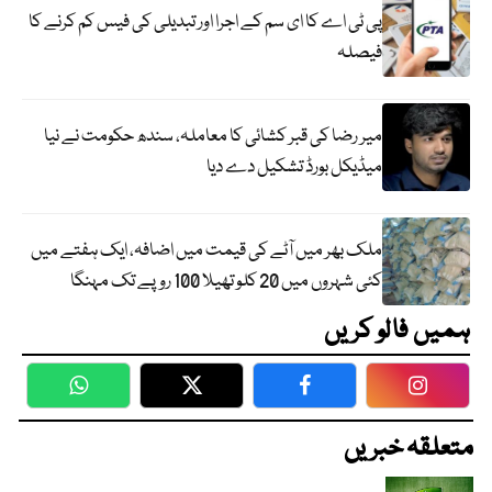
پی ٹی اے کا ای سم کے اجرا اور تبدیلی کی فیس کم کرنے کا
فیصلہ
میر رضا کی قبر کشائی کا معاملہ، سندھ حکومت نے نیا
میڈیکل بورڈ تشکیل دے دیا
ملک بھر میں آٹے کی قیمت میں اضافہ، ایک ہفتے میں
کئی شہروں میں 20 کلو تھیلا 100 روپے تک مہنگا
ہمیں فالو کریں
WhatsApp
Twitter
Facebook
Faceboo
متعلقہ خبریں