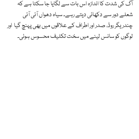
آگ کی شدت کا اندازہ اس بات سے لگایا جا سکتا ہے کہ
شعلے دور سے دکھائی دیتے رہے۔ سیاہ دھواں آئی آئی
چندریگر روڈ، صدر اور اطراف کے علاقوں میں بھی پہنچ گیا اور
لوگوں کو سانس لینے میں سخت تکلیف محسوس ہوئی۔