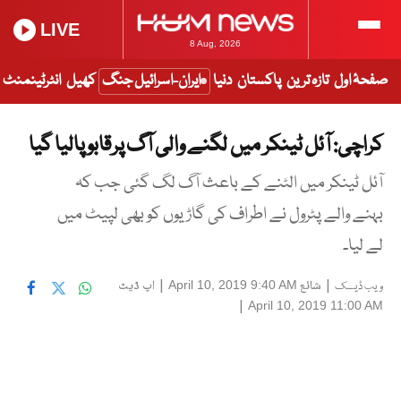
LIVE
8 Aug, 2026
صفحۂ اول
تازہ ترین
پاکستان
دنیا
ایران-اسرائیل جنگ
کھیل
انٹرٹینمنٹ
کراچی: آئل ٹینکر میں لگنے والی آگ پرقابو پالیا گیا
آئل ٹینکر میں الٹنے کے باعث آگ لگ گئی جب کہ
بہنے والے پٹرول نے اطراف کی گاڑیوں کو بھی لپیٹ میں
لے لیا۔
|
شائع
|
اپ ڈیٹ
April 10, 2019 9:40 AM
ویب ڈیسک
|
April 10, 2019 11:00 AM