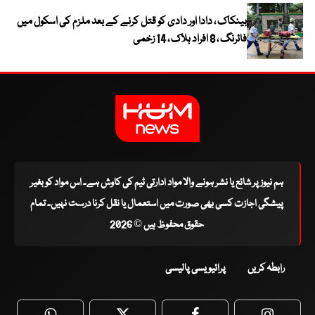
بینکاک ، دادا اور دادی کو قتل کرنے کے بعد ملزم کی اسکول میں
فائرنگ ، 8 افراد ہلاک ، 14 زخمی
ہم نیوز پر شائع یا نشر ہونے والا مواد ادارتی ٹیم کی کاوش ہے۔ اس مواد کو بغیر
پیشگی اجازت کسی بھی صورت میں استعمال یا نقل کرنا درست نہیں۔ تمام
حقوق محفوظ ہیں © 2026
رابطہ کریں
پرائیویسی پالیسی