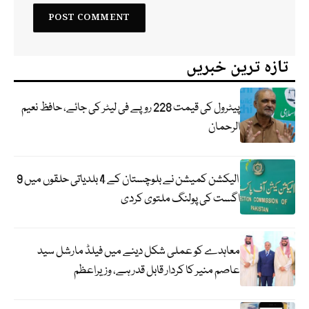
تازہ ترین خبریں
پیٹرول کی قیمت 228 روپے فی لیٹر کی جائے، حافظ نعیم
الرحمان
الیکشن کمیشن نے بلوچستان کے 4 بلدیاتی حلقوں میں 9
اگست کی پولنگ ملتوی کردی
معاہدے کو عملی شکل دینے میں فیلڈ مارشل سید
عاصم منیر کا کردار قابل قدر ہے، وزیراعظم