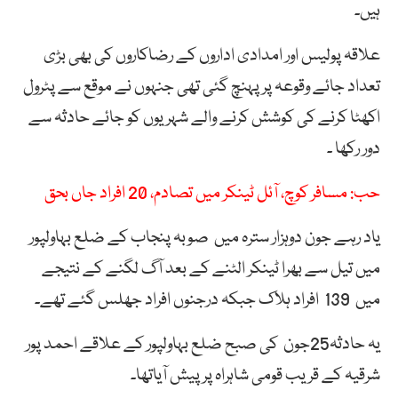
ہیں۔
علاقہ پولیس اور امدادی اداروں کے رضاکاروں کی بھی بڑی
تعداد جائے وقوعہ پر پہنچ گئی تھی جنہوں نے موقع سے پٹرول
اکھٹا کرنے کی کوشش کرنے والے شہریوں کو جائے حادثہ سے
دور رکھا ۔
حب: مسافر کوچ، آئل ٹینکر میں تصادم، 20 افراد جاں بحق
یاد رہے جون دوہزار سترہ میں صوبہ پنجاب کے ضلع بہاولپور
میں تیل سے بھرا ٹینکر الٹنے کے بعد آگ لگنے کے نتیجے
میں 139 افراد ہلاک جبکہ درجنوں افراد جھلس گئے تھے۔
یہ حادثہ25جون کی صبح ضلع بہاولپور کے علاقے احمد پور
شرقیہ کے قریب قومی شاہراہ پر پیش آیاتھا۔