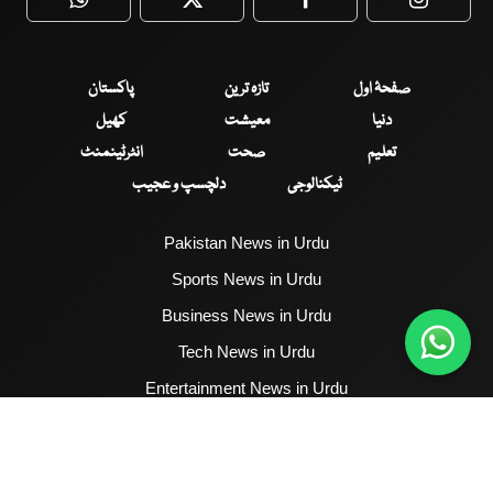
WhatsApp
Twitter
Facebook
Faceboo
صفحۂ اول
تازہ ترین
پاکستان
دنیا
معیشت
کھیل
تعلیم
صحت
انٹرٹینمنٹ
ٹیکنالوجی
دلچسپ و عجیب
Pakistan News in Urdu
Sports News in Urdu
Business News in Urdu
Tech News in Urdu
Entertainment News in Urdu
Health News in Urdu
Hum News English