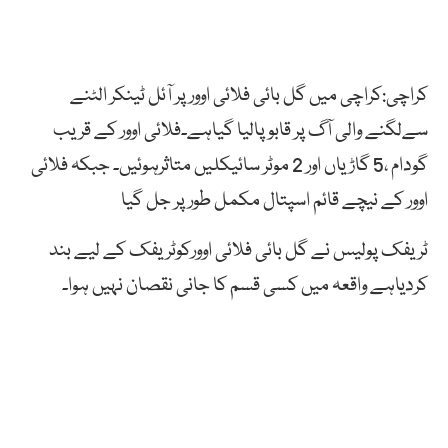
کراچی:کراچی میں گل بائی فلائی اوور پر آئل ٹینکر الٹنے
سےلگنے والی آگ پر قابو پالیا گیاہے۔فلائی اوور کے قریب
گودام ،5 گاڑیاں اور 2 موٹر سائیکلیں متاثرہوئیں۔ جبکہ فلائی
اوور کے نیچے قائم اسپتال مکمل طور پر جل گیا
ٹریفک پولیس نے گل بائی فلائی اوورکوٹریفک کے لیے بند
کردیاہے واقعہ میں کسی قسم کا جانی نقصان نہیں ہوا۔