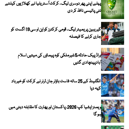
پہلے اپنی پھر دوسری لیگ ، کرکٹ آسٹریلیا نے کھلاڑیوں کیلئے
نئی پالیسی نافذ کر دی
کیریبین پریمیئر لیگ ، قومی کرکٹرز کو این او سی 19 اگست کو
جاری کرنے کا فیصلہ
براڈ پیک حادثہ،5غیرملکی کوہ پیماؤں کی میتیں اسلام
آبادپہنچادی گئیں
انگلینڈ کے 25 سالہ فاسٹ باؤلر جان ٹرنر نے کرکٹ کو خیر باد
کہہ دیا
ویمنز ایشیا کپ 2026، پاکستان اور بھارت کا مقابلہ دبئی میں
ہو گا