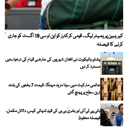
کیریبین پریمیئر لیگ ، قومی کرکٹرز کو این او سی 19 اگست کو جاری
آز
کرنے کا فیصلہ
چھی
پشاور ہائیکورٹ نے افغان شہریوں کی عارضی قیام کی درخواستیں
مسترد کر دیں
عالمی مارکیٹ میں سونا مزید مہنگا ، قیمت 7 ہفتوں کی بلند
ترین سطح پر پہنچ گئی
بانی پی ٹی آئی اور بشریٰ بی بی کی قیدِ تنہائی کیس، دلائل مکمل،
فیصلہ محفوظ