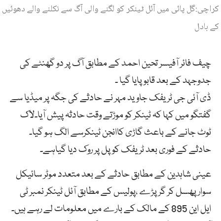
کراچی:گل پائی میں آئل ٹینکر کو لگنے والی آگ سے نکلنے والے دھوئیں
کے بادل
چیف فائر آفیسر تحین احمد کے مطابق آگ پر دو گھنٹے کی
جدوجہد کے بعد قابو پایا گیا ۔
ڈی آئی جی ٹریفک جاوید مہر نے حادثے کی جگہ پر میڈیا سے
گفتگو میں کہا کہ ٹینکر کو موڑتے وقت حادثہ پیش آیا۔لاک
ٹوٹ جانے کے باعث گاڑی کاانجن ٹینکرسے الگ ہو گیا۔
حادثے کے فوری بعد ٹریفک کو پل پر روک دیا گیاہے۔
عینی شاہدین کے مطابق حادثے کے بعد متعدد موٹر سائیکل
سوار پھسل کر گر پڑے ،پولیس کے مطابق آئل ٹینکر نمبر ٹی
ایل این 895 کے مالک کے بارے میں معلومات لے رہے ہیں۔