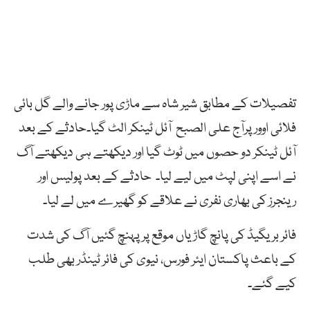
تفصیلات کے مطابق شیر شاہ سے ماڑی پور جانے والے گل بائی
فلائی اوور پرآج علی الصبح آئل ٹینکر الٹ گیا۔حادثے کے بعد
آئل ٹینکر دو حصوں میں ٹوٹ گیا اور دیکھتے ہی دیکھتے آگ
نے اسے اپنی لپٹ میں لیے لیا۔ حادثے کے بعد پولیس اور
رینجرز کی بھاری نفری نے علاقے کو گھیرے میں لے لیا۔
فائر بریگیڈ کی پانچ گاڑیاں موقع پر پہنچ گئیں آگ کی شدت
کے باعث پاکستان ایئر فورس، نیوی کی فائر ٹینڈر بھی طلب
کیے گئے۔