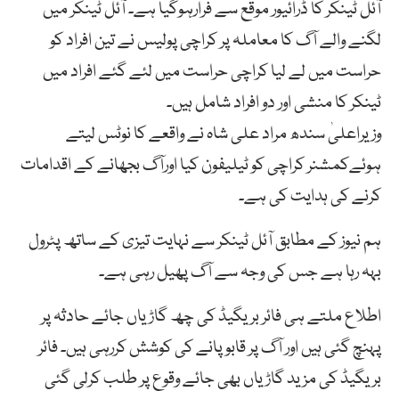
آئل ٹینکر کا ڈرائیور موقع سے فرارہوگیا ہے۔ آئل ٹینکر میں
لگنے والے آگ کا معاملہ پر کراچی پولیس نے تین افراد کو
حراست میں لے لیا کراچی حراست میں لئے گئے افراد میں
ٹینکر کا منشی اور دو افراد شامل ہیں۔
وزیراعلیٰ سندھ مراد علی شاہ نے واقعے کا نوٹس لیتے
ہوئےکمشنر کراچی کو ٹیلیفون کیا اورآگ بجھانے کے اقدامات
کرنے کی ہدایت کی ہے۔
ہم نیوز کے مطابق آئل ٹینکر سے نہایت تیزی کے ساتھ پٹرول
بہہ رہا ہے جس کی وجہ سے آگ پھیل رہی ہے۔
اطلاع ملتے ہی فائر بریگیڈ کی چھ گاڑیاں جائے حادثہ پر
پہنچ گئی ہیں اور آگ پر قابو پانے کی کوشش کررہی ہیں۔ فائر
بریگیڈ کی مزید گاڑیاں بھی جائے وقوع پر طلب کرلی گئی