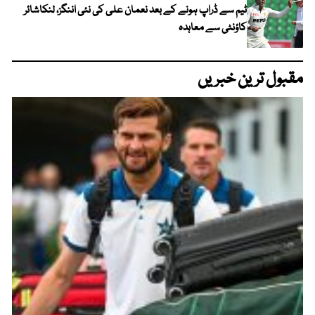
ٹیم سے ڈراپ ہونے کے بعد نعمان علی کی نئی اننگز، لنکاشائر
کاؤنٹی سے معاہدہ
مقبول ترین خبریں