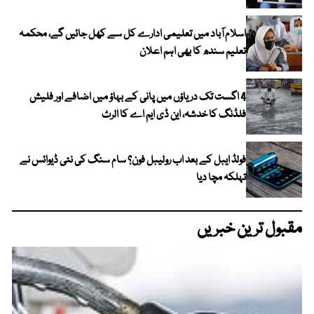
اسلام آباد میں تعلیمی ادارے کل سے کھل جائیں گے، محکمہ
تعلیم سندھ کا بھی اہم اعلان
4 اگست تک دریاؤں میں پانی کے بہاؤ میں اضافے اور فلیش
فلڈنگ کا خدشہ، این ڈی ایم اے کا الرٹ
فولڈ ایبل کے بعد اب رولیبل فون؟ سام سنگ کی نئی ڈیوائس نے
تہلکہ مچا دیا
مقبول ترین خبریں