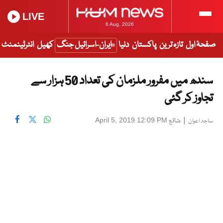
LIVE
6 Aug, 2026
صفحۂ اول
تازہ ترین
پاکستان
دنیا
ایران-اسرائیل جنگ
کھیل
انٹرٹینمنٹ
سندھ میں مفرور ملزمان کی تعداد 50 ہزار سے
تجاوز کر گئی
|
شائع
April 5, 2019 12:09 PM
ساجد اعوان