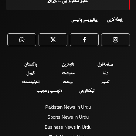
حقوق محفوظ ہیں © 2026
رابطہ کریں
پرائیویسی پالیسی
WhatsApp
Twitter
Facebook
Faceboo
صفحۂ اول
تازہ ترین
پاکستان
دنیا
معیشت
کھیل
تعلیم
صحت
انٹرٹینمنٹ
ٹیکنالوجی
دلچسپ و عجیب
Pakistan News in Urdu
Sports News in Urdu
Business News in Urdu