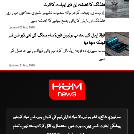
فلڈنگ کا خدشہ، این ڈی ایم اے کا الرٹ
راولپنڈی، جہلم، گوجرانوالہ سمیت نشیبی شہری علاقوں میں اربن
فلڈنگ اور بارش کا پانی جمع ہونے کا خدشہ ہے
Updated 02 Aug, 2026
فولڈ ایبل کے بعد اب رولیبل فون؟ سام سنگ کی نئی ڈیوائس نے
تہلکہ مچا دیا
سب سے زیادہ توجہ زیڈ نائن کوڈ نیم والی ڈیوائس نے حاصل کی
ہے
Updated 01 Aug, 2026
ہم نیوز پر شائع یا نشر ہونے والا مواد ادارتی ٹیم کی کاوش ہے۔ اس مواد کو بغیر
پیشگی اجازت کسی بھی صورت میں استعمال یا نقل کرنا درست نہیں۔ تمام