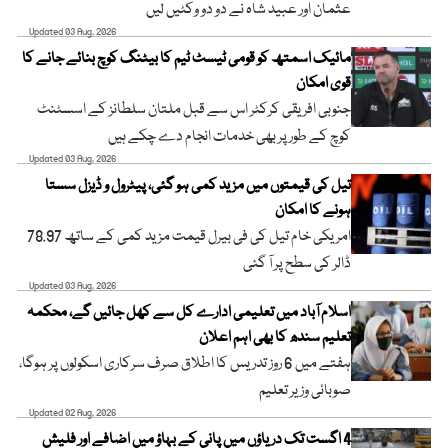
عثمان اور عبید شاہ نے دو دو وکٹیں لیں
Updated 03 Aug, 2026
مائیک اسمتھ کو قومی ٹیسٹ ٹیم کا بیٹنگ کوچ بنائے جانے کا
قوی امکان
جنوبی افریقی کرکٹر اس سے قبل ملتان سلطانز کے اسسٹنٹ
کوچ کے طور پر بھی خدمات انجام دے چکے ہیں
Updated 03 Aug, 2026
تیل کی قیمتوں میں مزید کمی ہو گئی، پیٹرول و ڈیزل سستا
ہونے کا امکان
امریکی خام تیل کی فی بیرل قیمت مزید کمی کے ساتھ 78.97
ڈالر کی سطح پر آ گئی
Updated 03 Aug, 2026
اسلام آباد میں تعلیمی ادارے کل سے کھل جائیں گے، محکمہ
تعلیم سندھ کا بھی اہم اعلان
ہفتے میں 6 روز تدریس کا اطلاق صرف سرکاری اسکولوں پر ہوگا،
صوبائی وزیر تعلیم
Updated 02 Aug, 2026
4 اگست تک دریاؤں میں پانی کے بہاؤ میں اضافے اور فلیش