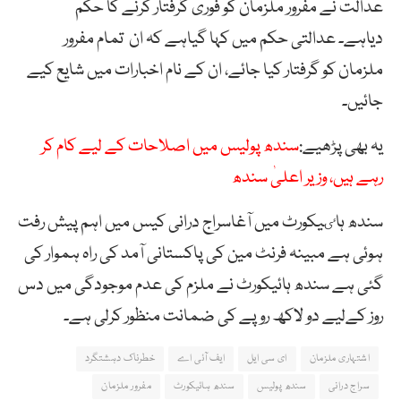
عدالت نے مفرور ملزمان کو فوری گرفتار کرنے کا حکم
دیاہے۔ عدالتی حکم میں کہا گیاہے کہ ان تمام مفرور
ملزمان کو گرفتار کیا جائے، ان کے نام اخبارات میں شایع کیے
جائیں۔
یہ بھی پڑھیے:
سندھ پولیس میں اصلاحات کے لیے کام کر
رہے ہیں، وزیر اعلیٰ سندھ
سندھ ہاٸیکورٹ میں آغاسراج درانی کیس میں اہم پیش رفت
ہوئی ہے مبینہ فرنٹ مین کی پاکستانی آمد کی راہ ہموار کی
گئی ہے سندھ ہائیکورٹ نے ملزم کی عدم موجودگی میں دس
روز کےلیے دو لاکھ روپے کی ضمانت منظور کرلی ہے۔
اشتہاری ملزمان
ای سی ایل
ایف آئی اے
خطرناک دہشتگرد
سراج درانی
سندھ پولیس
سندھ ہائیکورٹ
مفرور ملزمان