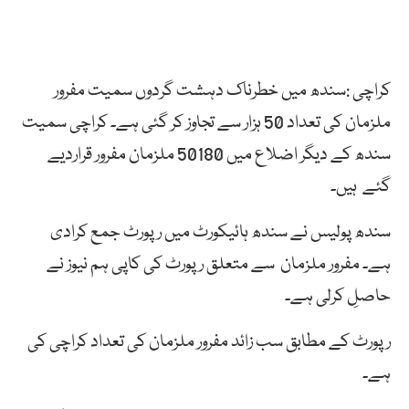
کراچی :سندھ میں خطرناک دہشت گردوں سمیت مفرور
ملزمان کی تعداد 50 ہزار سے تجاوز کر گئی ہے۔ کراچی سمیت
سندھ کے دیگر اضلاع میں 50180 ملزمان مفرور قراردیے
گئے ہیں۔
سندھ پولیس نے سندھ ہائیکورٹ میں رپورٹ جمع کرادی
ہے۔ مفرور ملزمان سے متعلق رپورٹ کی کاپی ہم نیوز نے
حاصلِ کرلی ہے۔
رپورٹ کے مطابق سب زائد مفرور ملزمان کی تعداد کراچی کی
ہے۔