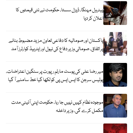
پیٹرول مہنگا، ڈیزل سستا، حکومت نے نئی قیمتوں کا
اعلان کر دیا
پاکستان اور صومالیہ کا دفاعی تعاون مزید مضبوط بنانے
پر اتفاق، صومالی وزیر دفاع کی نیول اور ایئرہیڈ کوارٹرز آمد
میر رضا علی کی پوسٹ مارٹم رپورٹ پر سنگین اعتراضات،
پولیس سرجن کا ایس ایس پی کو لکھا گیا خط سامنے آ گیا
موجودہ نظام کہیں نہیں جا رہا، حکومت اپنی آئینی مدت
مکمل کرے گی، وزیر داخلہ