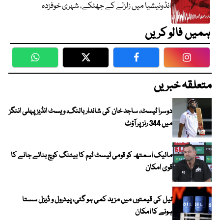
انڈونیشیا میں زلزلے کے جھٹکے، شہری خوفزدہ
ہمیں فالو کریں
WhatsApp
Twitter
Facebook
Faceboo
متعلقہ خبریں
دوسرا ٹیسٹ، ساجد خان کی شاندار بالنگ، ویسٹ انڈیز پہلی اننگز
میں 344 رنز پر آؤٹ
مائیک اسمتھ کو قومی ٹیسٹ ٹیم کا بیٹنگ کوچ بنائے جانے کا
قوی امکان
تیل کی قیمتوں میں مزید کمی ہو گئی، پیٹرول و ڈیزل سستا
ہونے کا امکان