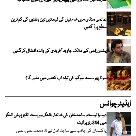
عارف ، ایل اے 28 میں پیپلز پارٹی کے بازل نقوی کامیاب
عالمی منڈی میں خام تیل کی قیمتیں تین ہفتوں کی کم ترین
سطح پر آ گئیں
پشاور زلمی کے مالک جاوید آفریدی کی والدہ انتقال کر گئیں
سونا پھر سستا ہوگیا،فی تولہ اب کتنے میں ملے گا؟
ایڈیٹرچوائس
دوسرا ٹیسٹ، ساجد خان کی شاندار بالنگ، ویسٹ انڈیز پہلی اننگز
میں 344 رنز پر آؤٹ
پاکستان کی جانب سے ساجد خان نے 4، محمد علی، علی