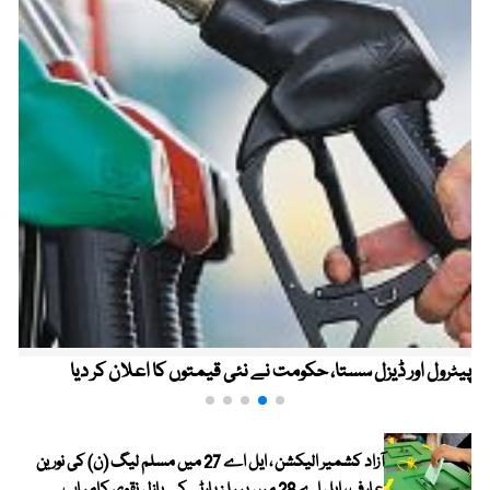
پیٹرول اور ڈیزل سستا، حکومت نے نئی قیمتوں کا اعلان کر دیا
آزاد کشمیر الیکشن ، ایل اے 27 میں مسلم لیگ (ن) کی نورین