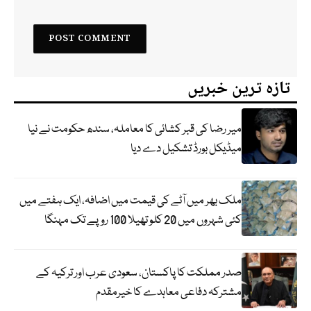
تازہ ترین خبریں
میر رضا کی قبر کشائی کا معاملہ، سندھ حکومت نے نیا
میڈیکل بورڈ تشکیل دے دیا
ملک بھر میں آٹے کی قیمت میں اضافہ، ایک ہفتے میں
کئی شہروں میں 20 کلو تھیلا 100 روپے تک مہنگا
صدر مملکت کا پاکستان، سعودی عرب اور ترکیہ کے
مشترکہ دفاعی معاہدے کا خیرمقدم