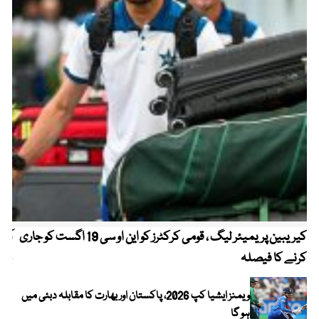
کیریبین پریمیئر لیگ ، قومی کرکٹرز کو این او سی 19 اگست کو جاری
آز
کرنے کا فیصلہ
چھی
ویمنز ایشیا کپ 2026، پاکستان اور بھارت کا مقابلہ دبئی میں
ہو گا