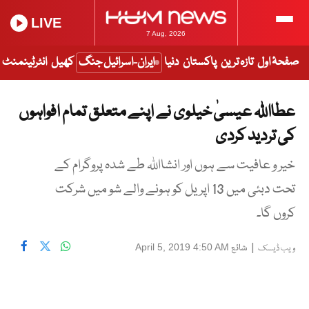
LIVE
7 Aug, 2026
صفحۂ اول
تازہ ترین
پاکستان
دنیا
ایران-اسرائیل جنگ
کھیل
انٹرٹینمنٹ
عطااللہ عیسیٰ خیلوی نے اپنے متعلق تمام افواہوں
کی تردید کردی
خیر و عافیت سے ہوں اور انشااللہ طے شدہ پروگرام کے
تحت دبئی میں 13 اپریل کو ہونے والے شو میں شرکت
کروں گا۔
|
شائع
April 5, 2019 4:50 AM
ویب ڈیسک