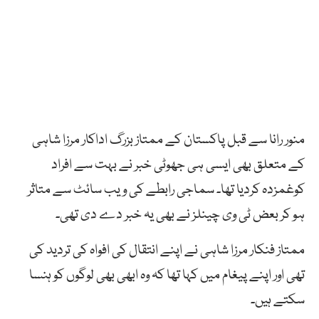
منور رانا سے قبل پاکستان کے ممتاز بزرگ اداکار مرزا شاہی
کے متعلق بھی ایسی ہی جھوٹی خبر نے بہت سے افراد
کوغمزدہ کردیا تھا۔ سماجی رابطے کی ویب سائٹ سے متاثر
ہو کر بعض ٹی وی چینلز نے بھی یہ خبر دے دی تھی۔
ممتاز فنکار مرزا شاہی نے اپنے انتقال کی افواہ کی تردید کی
تھی اور اپنے پیغام میں کہا تھا کہ وہ ابھی بھی لوگوں کو ہنسا
سکتے ہیں۔