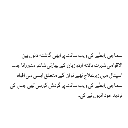
سماجی رابطے کی ویب سائٹ پر ابھی گزشتہ دنوں بین
الاقوامی شہرت یافتہ اردو زبان کے بھارتی شاعر منور رانا جب
اسپتال میں زیرعلاج تھے تو ان کے متعلق ایسی ہی افواہ
سماجی رابطے کی ویب سائٹ پر گردش کررہی تھی جس کی
تردید خود انہوں نے کی۔