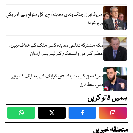
امریکا ایران جنگ بندی معاہدہ آج یا کل متوقع ہے، امریکی
وزیر خزانہ
مکہ مشترکہ دفاعی معاہدہ کسی ملک کے خلاف نہیں،
خطے کے امن و استحکام کے لیے ہے، اردوان
معرکہ حق کے بعد پاکستان کو ایک کے بعد ایک کامیابی
ملی، عطا تارڑ
ہمیں فالو کریں
WhatsApp
Twitter
Facebook
Faceboo
متعلقہ خبریں