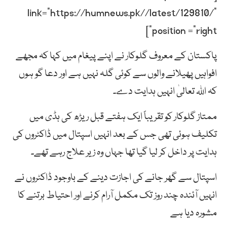
link=”https://humnews.pk//latest/129810/”
position =”right”]
پاکستان کے معروف گلوکار نے اپنے پیغام میں کہا کہ مجھے
افواہیں پھیلانے والوں سے کوئی گلہ نہیں ہے اور دعا گو ہوں
کہ اللہ تعالیٰ انہیں ہدایت دے۔
ممتاز گلوکار کو تقریباً ایک ہفتے قبل ریڑھ کی ہڈی میں
تکلیف ہوئی تھی جس کے بعد انہیں اسپتال میں ڈاکٹروں کی
ہدایت پر داخل کر لیا گیا تھا جہاں وہ زیر علاج رہے تھے۔
اسپتال سے گھر جانے کی اجازت دینے کے باوجود ڈاکٹروں نے
انہیں آئندہ چند روز تک مکمل آرام کرنے اور احتیاط برتنے کا
مشورہ دیا ہے