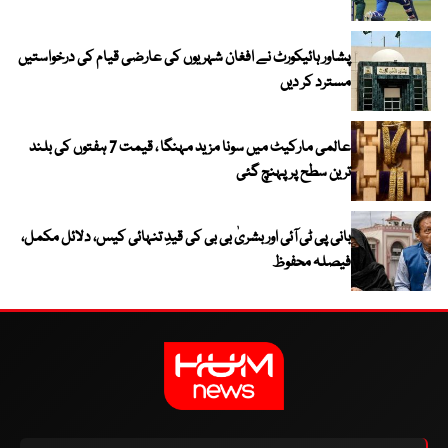
پشاور ہائیکورٹ نے افغان شہریوں کی عارضی قیام کی درخواستیں
مسترد کر دیں
عالمی مارکیٹ میں سونا مزید مہنگا ، قیمت 7 ہفتوں کی بلند
ترین سطح پر پہنچ گئی
بانی پی ٹی آئی اور بشریٰ بی بی کی قیدِ تنہائی کیس، دلائل مکمل،
فیصلہ محفوظ