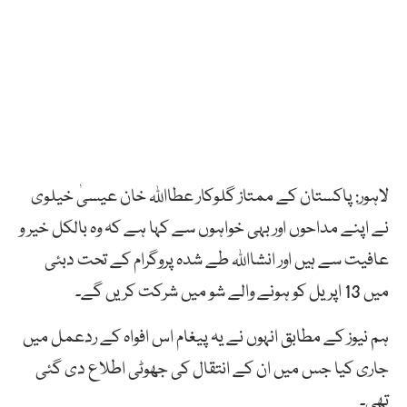
لاہور: پاکستان کے ممتاز گلوکار عطااللہ خان عیسیٰ خیلوی
نے اپنے مداحوں اور بہی خواہوں سے کہا ہے کہ وہ بالکل خیر و
عافیت سے ہیں اور انشااللہ طے شدہ پروگرام کے تحت دبئی
میں 13 اپریل کو ہونے والے شو میں شرکت کریں گے۔
ہم نیوز کے مطابق انہوں نے یہ پیغام اس افواہ کے ردعمل میں
جاری کیا جس میں ان کے انتقال کی جھوٹی اطلاع دی گئی
تھی۔