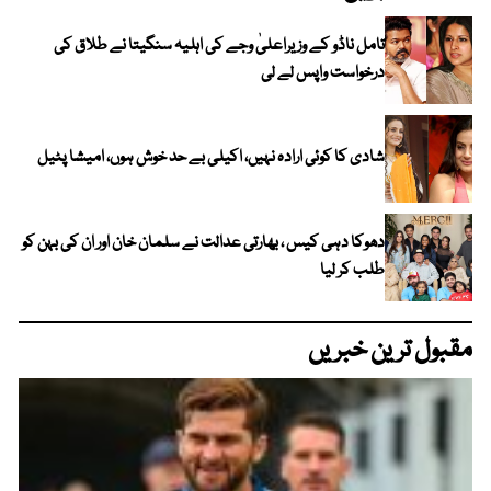
تامل ناڈو کے وزیراعلیٰ وجے کی اہلیہ سنگیتا نے طلاق کی
درخواست واپس لے لی
شادی کا کوئی ارادہ نہیں، اکیلی بے حد خوش ہوں، امیشا پٹیل
دھوکا دہی کیس ، بھارتی عدالت نے سلمان خان اور ان کی بہن کو
طلب کر لیا
مقبول ترین خبریں