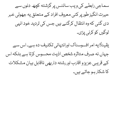
سماجی رابطے کی ویب سائٹس پر گزشتہ کچھ دنوں سے
حیرت انگیز طور پر کئی معروف افراد کے متعلق یہ جھوٹی خبر
دی گئی کہ وہ انتقال کرگئے ہیں جس کی تردید خود انہی
لوگوں کو کرنی پڑی۔
یقیناً! یہ امر افسوسناک اورانتہائی تکلیف دہ ہے۔ اس سے
جہاں نہ صرف متاثرہ شخص اذیت محسوس کرتا ہے بلکہ اس
کے قریبی عزیز و اقارب اور رشتہ داربھی ناقابل بیان مشکلات
کا شکار ہو جاتے ہیں۔