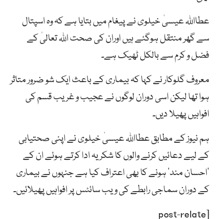
عطااللہ عیسیٰ خیلوی نے پیغام میں بتایا ہے کہ وہ اسپتال
سے گھر منتقل ہوگئے ہیں اوران کی صحت اللہ تعالیٰ کے
فضل و کرم سے بالکل ٹھیک ہے۔
معروف گلوکار نے کہا کہ بیماری کے باعث ایک شو ضرور متاثر
ہوا تھا لیکن اسی دوران لوگوں نے عجیب و غریب قسم کی
افواہیں پھیلا دیں۔
ہم نیوز کے مطابق عطااللہ عیسیٰ خیلوی نے اپنی صحتیابی
کے لیے دعائیں کرنے والوں کا شکریہ ادا کرتے ہوئے ان کے
’احسان مند‘ ہونے کا بھی اعتراف کیا ہے جنہوں نے بیماری
کے دوران سماجی رابطے کی ویب سائٹس پر افواہیں پھیلائیں۔
[post-relate