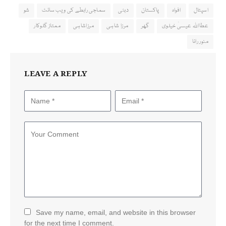
اسپتال
افواہ
پاکستان
دبئی
سماجی رابطے کی ویب سائٹ
شو
عطااللہ عیسیٰ خیلوی
گھر
مرزا شاہی
مرزاشاہی
ممتاز گلوکار
منور رانا
LEAVE A REPLY
Save my name, email, and website in this browser
for the next time I comment.