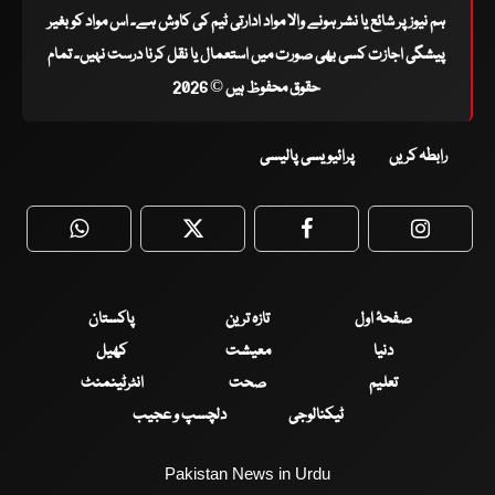
ہم نیوز پر شائع یا نشر ہونے والا مواد ادارتی ٹیم کی کاوش ہے۔ اس مواد کو بغیر
پیشگی اجازت کسی بھی صورت میں استعمال یا نقل کرنا درست نہیں۔ تمام
حقوق محفوظ ہیں © 2026
رابطہ کریں
پرائیویسی پالیسی
WhatsApp
Twitter
Facebook
Faceboo
صفحۂ اول
تازہ ترین
پاکستان
دنیا
معیشت
کھیل
تعلیم
صحت
انٹرٹینمنٹ
ٹیکنالوجی
دلچسپ و عجیب
Pakistan News in Urdu