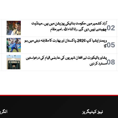
آزاد کشمیر میں حکومت بنانیکی پوزیشن میں ہیں ، مینڈیٹ
3
02
چھیننے نہیں دیں گے ، رانا ثناء اللہ ، امیر مقام
ویمنز ایشیا کپ 2026، پاکستان اور بھارت کا مقابلہ دبئی میں ہو
6
05
گا
پشاور ہائیکورٹ نے افغان شہریوں کی عارضی قیام کی درخواستیں
9
08
مسترد کر دیں
نیوز کیٹیگریز
انگر