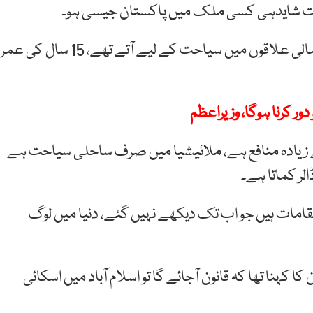
 شایدہی کسی ملک میں پاکستان جیسی ہو۔
عمران خان نے کہا کہ امریکہ اور یورپ سے پاکستانی شمالی علاقوں میں سیاحت کے لیے آتے تھے، 15 سال کی عمر
ر کرنا ہوگا، وزیراعظم
 زیادہ منافع ہے، ملائیشیا میں صرف ساحلی سیاحت ہے
مقامات ہیں جو اب تک دیکھے نہیں گئے، دنیا میں لوگ
 کہنا تھا کہ قانون آجائے گا تو اسلام آباد میں اسکائی