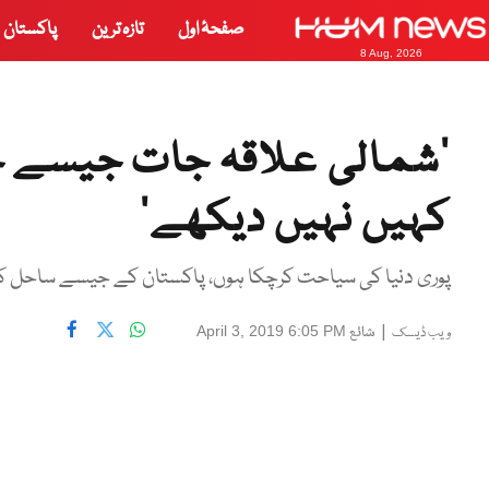
صفحۂ اول
تازہ ترین
پاکستان
8 Aug, 2026
’شمالی علاقہ جات جیسے 
کہیں نہیں دیکھے‘
پوری دنیا کی سیاحت کرچکا ہوں، پاکستان کے جیسے ساحل ک
|
شائع
April 3, 2019 6:05 PM
ویب ڈیسک