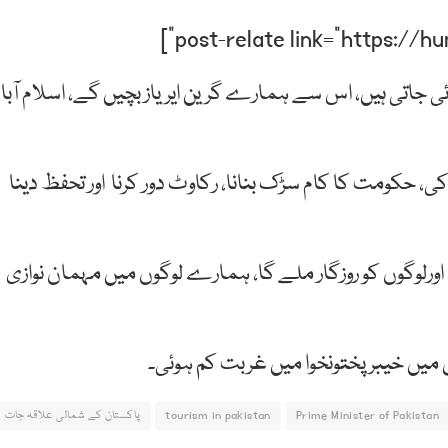
ائی جاتی ہیں، اس سے ہمارے گرین ایریاز بچیں گے، اسلام آبا
، حکومت کا کام سڑک بنانا، رکاوٹ دور کرنا اور تحفظ دینا
ورلوگوں کو روزگار ملے گا، ہمارے لوگوں میں مہمان نوازی
Prime Minister of Pakistan
tourism in pakistan
پاکستان کے شمالی علاقہ جات