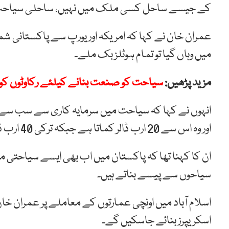
کے جیسے ساحل کسی ملک میں نہیں، ساحلی سیاحت
میں وہاں گیا تو تمام ہوٹلز بک ملے۔
مزید پڑھیں:
سیاحت کو صنعت بنانے کیلئے رکاوٹوں کو دو
انہوں نے کہا کہ سیاحت میں سرمایہ کاری سے سب سے
اور وہ اس سے 20 ارب ڈالر کماتا ہے جبکہ ترکی 40 ارب ڈالر کماتا ہے۔
ان کا کہنا تھا کہ پاکستان میں اب بھی ایسے سیاحتی 
سیاحوں سے پیسے بناتے ہیں۔
اسلام آباد میں اونچی عمارتوں کے معاملے پر عمران خان کا
اسکریپرز بنائے جاسکیں گے۔