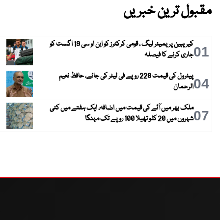
مقبول ترین خبریں
کیریبین پریمیئر لیگ ، قومی کرکٹرز کو این او سی 19 اگست کو
01
جاری کرنے کا فیصلہ
پیٹرول کی قیمت 228 روپے فی لیٹر کی جائے، حافظ نعیم
04
الرحمان
ملک بھر میں آٹے کی قیمت میں اضافہ، ایک ہفتے میں کئی
07
شہروں میں 20 کلو تھیلا 100 روپے تک مہنگا