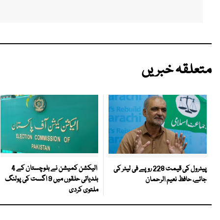
متعلقہ خبریں
الیکشن کمیشن نے بلوچستان کے 4
پیٹرول کی قیمت 228 روپے فی لیٹر کی
بلدیاتی حلقوں میں 9 اگست کی پولنگ
جائے، حافظ نعیم الرحمان
ملتوی کردی