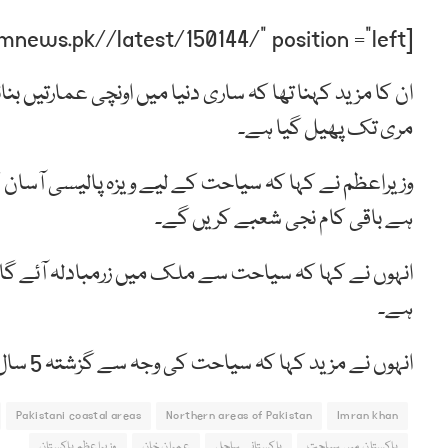
[post-relate link=”https://humnews.pk//latest/150144/” position =”left”]
ان کا مزید کہنا تھا کہ ساری دنیا میں اونچی عمارتیں بن
مری تک پھیل گیا ہے۔
وزیراعظم نے کہا کہ سیاحت کے لیے ویزہ پالیسی آسان کی
ہے باقی کام نجی شعبے کریں گے۔
انہوں نے کہا کہ سیاحت سے ملک میں زرمبادلہ آئے گا ا
ہے۔
انہوں نے مزید کہا کہ سیاحت کی وجہ سے گزشتہ 5 سال میں خیبرپختونخوا میں غربت کم ہوئی۔
Pakistani coastal areas
Northern areas of Pakistan
Imran khan
پاکستان میں سیاحت
پاکستانی ساحل
عمران خان
وزیراعظم پاکستان