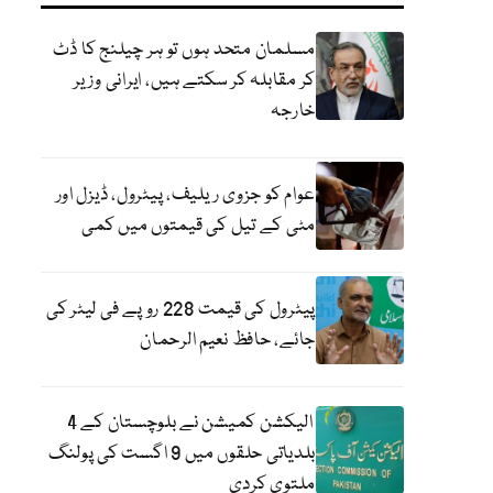
مسلمان متحد ہوں تو ہر چیلنج کا ڈٹ
کر مقابلہ کر سکتے ہیں، ایرانی وزیر
خارجہ
عوام کو جزوی ریلیف، پیٹرول، ڈیزل اور
مٹی کے تیل کی قیمتوں میں کمی
پیٹرول کی قیمت 228 روپے فی لیٹر کی
جائے، حافظ نعیم الرحمان
الیکشن کمیشن نے بلوچستان کے 4
بلدیاتی حلقوں میں 9 اگست کی پولنگ
ملتوی کردی