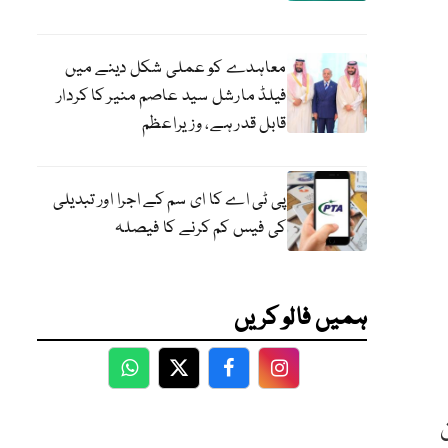
معاہدے کو عملی شکل دینے میں
فیلڈ مارشل سید عاصم منیر کا کردار
قابل قدر ہے، وزیراعظم
پی ٹی اے کا ای سم کے اجرا اور تبدیلی
کی فیس کم کرنے کا فیصلہ
ہمیں فالو کریں
WhatsApp
Twitter
Facebook
Facebook