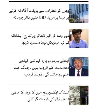
بچوں کو خطرات سے بروقت آگاہ نہ کرنے
پر میٹا پر مزید 567 ملین ڈالر جرمانہ
میر رضا کی قبر کشائی پر تنازع،اہلخانہ
نے نیا میڈیکل بورڈ مسترد کردیا
آبنائے ہرمز دوبارہ کھولنے کیلئے
معاہدے کے قریب ہیں ، جنگ جلد
ختم ہو جائے گی ، ڈونلڈ ٹرمپ
اسٹاک ایکسچینج میں کاروبار کا منفی
آغاز ، ڈالر کی قیمت گر گئی