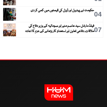
حکومت نے پیٹرول اور ڈیزل کی قیمتوں میں کمی کر دی
04
فیلڈ مارشل سید عاصم منیر اور صومالیہ کے وزیر دفاع کی
07
ملاقات، دفاعی تعاون اور استعدادِ کار بڑھانے کے عزم کا اعادہ