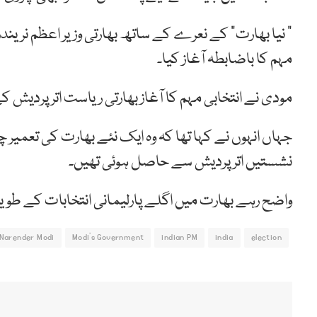
” نیا بھارت” کے نعرے کے ساتھ بھارتی وزیر اعظم نریند
مہم کا باضابطہ آغاز کیا۔
مودی نے انتخابی مہم کا آغاز بھارتی ریاست اترپردیش 
جہاں انہوں نے کہا تھا کہ وہ ایک نئے بھارت کی تعمیر
نشستیں اتر پردیش سے حاصل ہوئی تھیں۔
واضح رہے بھارت میں اگلے پارلیمانی انتخابات کے طویل
Narender Modi
Modi's Government
indian PM
india
election