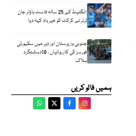
انگلینڈ کے 25 سالہ فاسٹ باؤلر جان
ٹرنر نے کرکٹ کو خیر باد کہہ دیا
جنوبی وزیرستان اور دیر میں سکیورٹی
فورسز کی کارروائیاں ، 10دہشتگرد
ہلاک
ہمیں فالو کریں
WhatsApp
Twitter
Facebook
Facebook