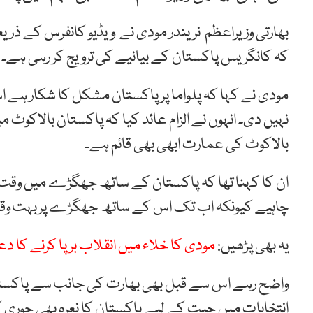
کہ کانگریس پاکستان کے بیانیے کی ترویج کر رہی ہے۔
مودی نے کہا کہ پلواما پر پاکستان مشکل کا شکار ہے
نہیں دی۔ انہوں نے الزام عائد کیا کہ پاکستان بالاکوٹ می
بالاکوٹ کی عمارت ابھی بھی قائم ہے۔
ان کا کہنا تھا کہ پاکستان کے ساتھ جھگڑے میں وقت ضا
چاہیے کیونکہ اب تک اس کے ساتھ جھگڑے پربہت وقت
یہ بھی پڑھیں:
مودی کا خلاء میں انقلاب برپا کرنے کا دع
واضح رہے اس سے قبل بھی بھارت کی جانب سے پاکستان کو
انتخابات میں جیت کے لیے پاکستان کا نعرہ بھی چوری کر