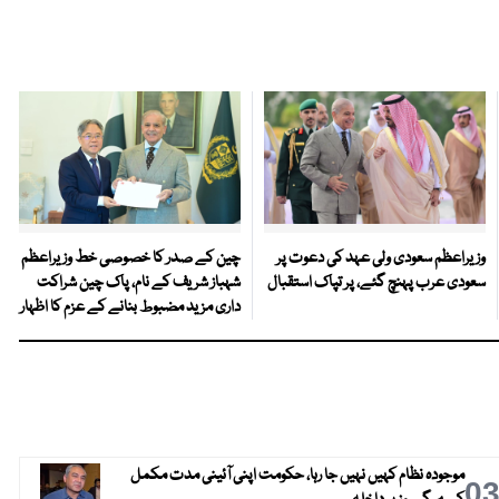
وزیراعظم سعودی ولی عہد کی دعوت پر
چین کے صدر کا خصوصی خط وزیراعظم
سعودی عرب پہنچ گئے، پر تپاک استقبال
شہباز شریف کے نام، پاک چین شراکت
داری مزید مضبوط بنانے کے عزم کا اظہار
موجودہ نظام کہیں نہیں جا رہا، حکومت اپنی آئینی مدت مکمل
0