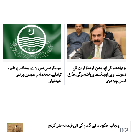
وزیراعظم کی اپوزیشن کو مذاکرات کی
بیوروکریسی میں بڑے پیمانے پر تقرر و
دعوت، اوپن ایجنڈے پر بات ہوگی، طارق
تبادلے، متعدد اہم عہدوں پر نئی
فضل چودھری
تعیناتیاں
پنجاب حکومت نے گندم کی نئی قیمت مقرر کردی
3
02