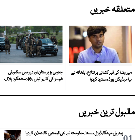
متعلقہ خبریں
جنوبی وزیرستان اور دیر میں سکیورٹی
میر رضا کی قبر کشائی پر تنازع،اہلخانہ نے
فورسز کی کارروائیاں ، 10دہشتگرد ہلاک
نیا میڈیکل بورڈ مسترد کردیا
مقبول ترین خبریں
پیٹرول مہنگا، ڈیزل سستا، حکومت نے نئی قیمتوں کا اعلان کر دیا
01