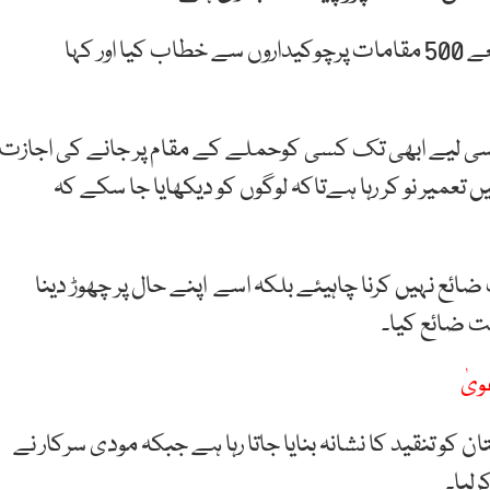
بھارتی وزیراعظم نریندر مودی نے ویڈیو کانفرس کے ذریعے 500 مقامات پرچوکیداروں سے خطاب کیا اور کہا
 اسی لیے ابھی تک کسی کوحملے کے مقام پر جانے کی اجازت
ں تعمیر نو کر رہا ہےتاکہ لوگوں کو دیکھایا جا سکے کہ
ئع نہیں کرنا چاہیئے بلکہ اسے اپنے حال پر چھوڑ دینا
 ضائع کیا۔
ویٰ
 تنقید کا نشانہ بنایا جاتا رہا ہے جبکہ مودی سرکار نے
لیا۔