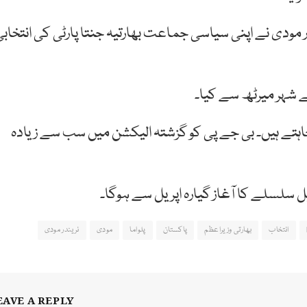
ر مودی نے اپنی سیاسی جماعت بھارتیہ جنتا پارٹی کی انتخابی
کے شہر میرٹھ سے کیا۔
 چاہتے ہیں۔ بی جے پی کو گزشتہ الیکشن میں سب سے زیادہ
 سلسلے کا آغاز گیارہ اپریل سے ہوگا۔
انتخاب
بھارتی وزیراعظم
پاکستان
پلواما
مودی
نریندر مودی
EAVE A REPLY