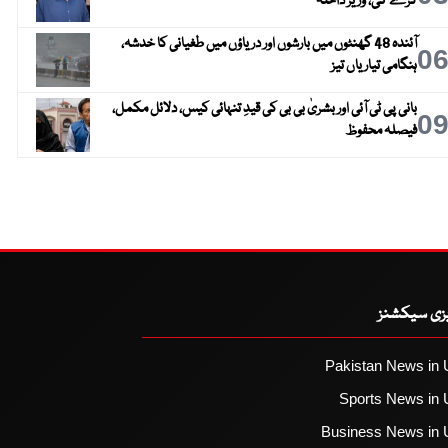
کرے گی، وزیر داخلہ
آئندہ 48 گھنٹوں میں بارشوں اور دریاؤں میں طغیانی کا خدشہ،
0
ہنگامی تیاریاں تیز
بانی پی ٹی آئی اور بشریٰ بی بی کی قیدِ تنہائی کیس، دلائل مکمل،
0
فیصلہ محفوظ
یزی سیکشنز
Pakistan News in 
Sports News in 
Business News in 