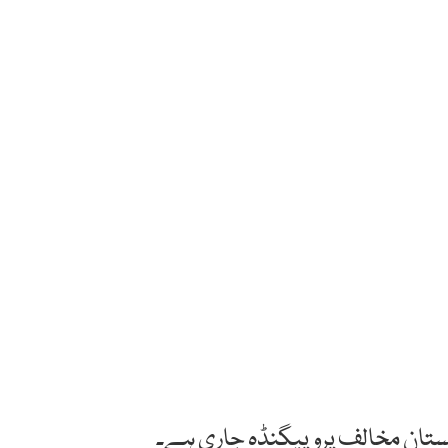
اکستان مخالف پروپیگنڈہ جاری ہے۔