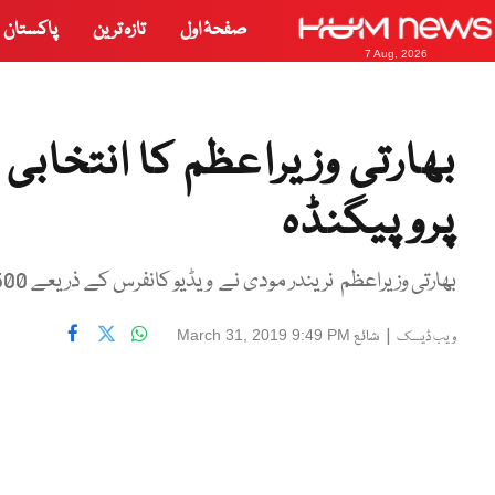
صفحۂ اول
تازہ ترین
پاکستان
7 Aug, 2026
بھارتی وزیراعظم کا انتخاب
پروپیگنڈہ
بھارتی وزیراعظم نریندر مودی نے ویڈیو کانفرس کے ذریعے 500 مقامات پرچوکیداروں سے خطاب کیا
|
شائع
March 31, 2019 9:49 PM
ویب ڈیسک