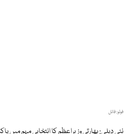
فوٹو: فائل
نئی دہلی: بھارتی وزیراعظم کا انتخابی مہم میں پ