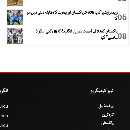
ویمنز ایشیا کپ 2026، پاکستان اور بھارت کا مقابلہ دبئی میں ہو
6
05
گا
پاکستان کیخلاف ٹیسٹ سیریز ، انگلینڈ کا 16 رکنی اسکواڈ
9
08
سامنے آ گیا
نیوز کیٹیگریز
انگر
صفحۂ اول
Urdu
تازہ ترین
Urdu
پاکستان
Urdu