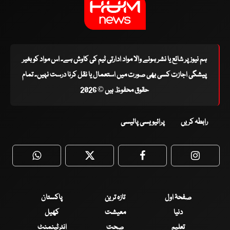
ہم نیوز پر شائع یا نشر ہونے والا مواد ادارتی ٹیم کی کاوش ہے۔ اس مواد کو بغیر
پیشگی اجازت کسی بھی صورت میں استعمال یا نقل کرنا درست نہیں۔ تمام
حقوق محفوظ ہیں © 2026
رابطہ کریں
پرائیویسی پالیسی
WhatsApp
Twitter
Facebook
Faceboo
صفحۂ اول
تازہ ترین
پاکستان
دنیا
معیشت
کھیل
تعلیم
صحت
انٹرٹینمنٹ