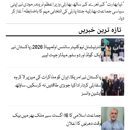
” نیا بھارت” کے نعرے کے ساتھ بھارتی وزیر اعظم نریندر مودی نے اپنی
سیاسی جماعت بھارتیہ جنتا پارٹی کی انتخابی مہم کا باضابطہ آغاز کر
دیا۔
تازہ ترین خبریں
انٹرنیشنل نیوکلیئر سائنس اولمپیاڈ 2026، پاکستان نے
ایک گولڈ اور دو سلور میڈلز جیت لیے
پاکستان نے امریکا، ایران کو مذاکرات کی میز پر لا کر وہ
سفارتی کردار اداکیا جو بڑی طاقتیں نہ کرسکیں، ساؤتھ
ایشین وائسز
جماعت اسلامی کا 16 اگست سے ملک بھر میں بیک
وقت دھرنوں کا اعلان