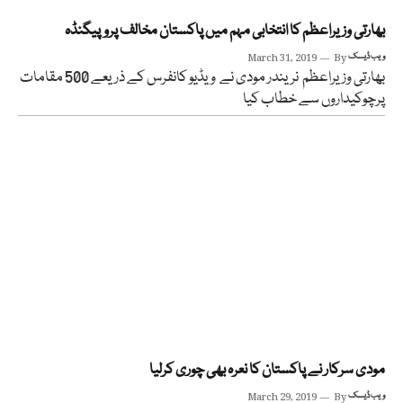
بھارتی وزیراعظم کا انتخابی مہم میں پاکستان مخالف پروپیگنڈہ
ویب ڈیسک
By
March 31, 2019
بھارتی وزیراعظم نریندر مودی نے ویڈیو کانفرس کے ذریعے 500 مقامات
پرچوکیداروں سے خطاب کیا
مودی سرکار نے پاکستان کا نعرہ بھی چوری کرلیا
ویب ڈیسک
By
March 29, 2019