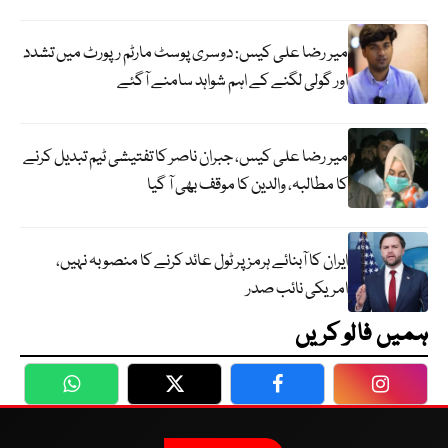
میر رضا علی کیس: دوسری پوسٹ مارٹم رپورٹ میں تشدد
اور گولی لگنے کے اہم شواہد سامنے آگئے
میر رضا علی کیس، جبران ناصر کا تفتیشی ٹیم تبدیل کرنے
کا مطالبہ، والدین کا موقف بھی آ گیا
ایران کا آبنائے ہرمز پر ٹول عائد کرنے کا منصوبہ نہیں،
امریکی نائب صدر
ہمیں فالو کریں
WhatsApp
Twitter
Facebook
Faceboo