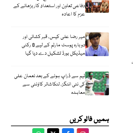
دفاعی تعاون اور استعدادِ کار بڑھانے کے
عزم کا اعادہ
میر رضا علی کیس، قبر کشائی اور
دوبارہ پوسٹ مارٹم کے لیے 8 رکنی
میڈیکل بورڈ تشکیل دے دیا گیا
ٹیم سے ڈراپ ہونے کے بعد نعمان علی
کی نئی اننگز، لنکاشائر کاؤنٹی سے
معاہدہ
ہمیں فالو کریں