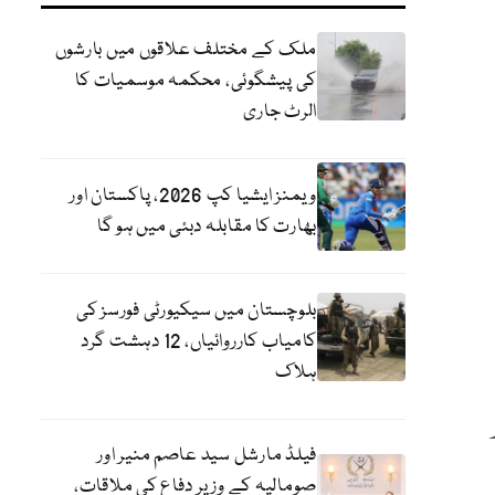
ملک کے مختلف علاقوں میں بارشوں
کی پیشگوئی، محکمہ موسمیات کا
الرٹ جاری
ویمنز ایشیا کپ 2026، پاکستان اور
بھارت کا مقابلہ دبئی میں ہو گا
بلوچستان میں سیکیورٹی فورسز کی
کامیاب کارروائیاں، 12 دہشت گرد
ہلاک
فیلڈ مارشل سید عاصم منیر اور
صومالیہ کے وزیر دفاع کی ملاقات،