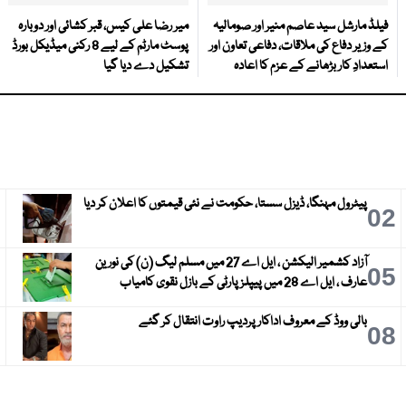
فیلڈ مارشل سید عاصم منیر اور صومالیہ
میر رضا علی کیس، قبر کشائی اور دوبارہ
کے وزیر دفاع کی ملاقات، دفاعی تعاون اور
پوسٹ مارٹم کے لیے 8 رکنی میڈیکل بورڈ
استعدادِ کار بڑھانے کے عزم کا اعادہ
تشکیل دے دیا گیا
پیٹرول مہنگا، ڈیزل سستا، حکومت نے نئی قیمتوں کا اعلان کر دیا
3
02
آزاد کشمیر الیکشن ، ایل اے 27 میں مسلم لیگ (ن) کی نورین
6
05
عارف ، ایل اے 28 میں پیپلز پارٹی کے بازل نقوی کامیاب
بالی ووڈ کے معروف اداکار پردیپ راوت انتقال کر گئے
9
08