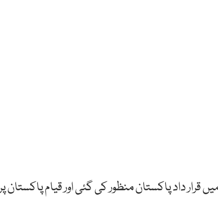
ہور کے منٹو پارک میں قرار داد پاکستان منظور کی گئی اور قیام پاکستان پر