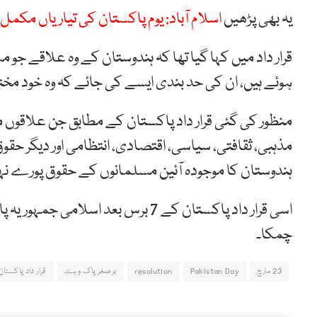
یہ بھی پڑھیں
اسلام آباد: یوم پاکستان کی تیاریاں مکمل، 13سرگرمیوں پر پابندی عائ
قرار داد میں کہا گیا تھا کہ ہندوستان کے وہ علاقے 
ہوئے ہیں، ان کی حد بندی ایسے کی جائے کہ وہ خود مختا
منظور کی گئی قرار داد پاکستان کے مطابق جن علاقوں 
مذہبی، ثقافتی، سیاسی، اقتصادی، انتظامی اور دیگر ح
ہندوستان کا موجودہ آئین مسلمانوں کے حقوق پورے نہیں
اسی قرار داد پاکستان کے 7 برس بعد ا
چمکا۔
23 مارچ
Pakistan Day
resolution
برصغر پاک و ہند
قرار داد پاکستان