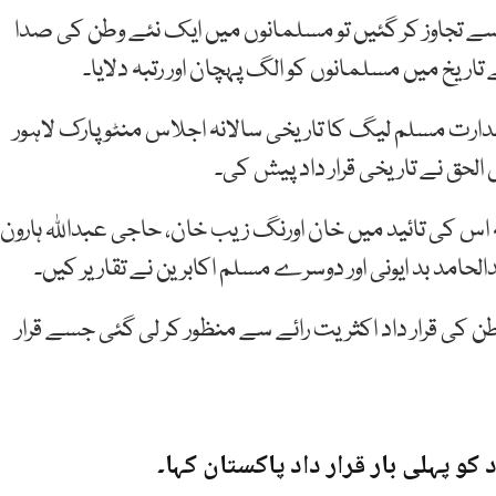
ے تجاوز کر گئیں تو مسلمانوں میں ایک نئے وطن کی صدا
اریخ میں مسلمانوں کو الگ پہچان اور رتبہ دلایا۔
ی زیرصدارت مسلم لیگ کا تاریخی سالانہ اجلاس منٹو پارک لاہور
لحق نے تاریخی قرار داد پیش کی۔
کہ اس کی تائید میں خان اورنگ زیب خان، حاجی عبداللہ ہارون،
الحامد بد ایونی اور دوسرے مسلم اکابرین نے تقاریر کیں۔
 کی قرار داد اکثریت رائے سے منظور کر لی گئی جسے قرار
کو پہلی بار قرار داد پاکستان کہا۔