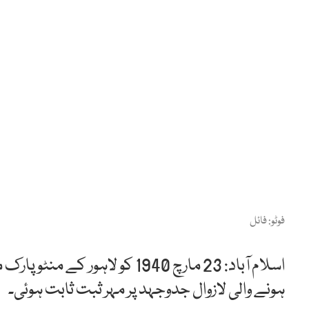
فوٹو: فائل
اسلام آباد: 23 مارچ 1940 کو لا
ہونے والی لازوال جدوجہد پر مہر ثبت ثابت ہوئی۔