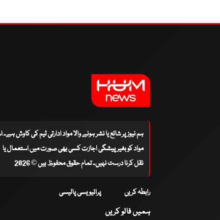
ہم نیوز پر شائع یا نشر ہونے والا مواد ادارتی ٹیم کی کاوش ہے۔ 
مواد کو بغیر پیشگی اجازت کسی بھی صورت میں استعمال یا
نقل کرنا درست نہیں۔ تمام حقوق محفوظ ہیں © 2026
رابطہ کریں
پرائیویسی پالیسی
ہمیں فالو کریں