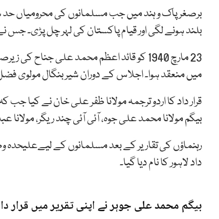
برصغر پاک و ہند میں جب مسلمانوں کی محرومیاں حد س
بلند ہونے لگی اور قیام پاکستان کی لہر چل پڑی۔ جس نے ت
23 مارچ 1940 کو قائد اعظم محمد علی جناح ک
میں منعقد ہوا۔ اجلاس کے دوران شیر بنگال مولوی فضل ا
قرار داد کا اردو ترجمہ مولانا ظفر علی خان نے کیا جب 
بیگم مولانا محمد علی جوہ، آئی آئی چند ریگر، مولانا عبد
رہنماؤں کی تقاریر کے بعد مسلمانوں کے لیےعلیحدہ وطن
داد لاہور کا نام دیا گیا۔
بیگم محمد علی جوہر نے اپنی تقریر میں قرار داد 