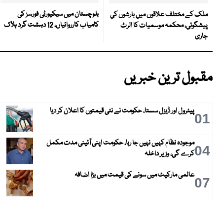
بلوچستان میں سیکیورٹی فورسز کی
ملک کے مختلف علاقوں میں بارشوں کی
کامیاب کارروائیاں، 12 دہشت گرد ہلاک
پیشگوئی، محکمہ موسمیات کا الرٹ
جاری
مقبول ترین خبریں
پیٹرول اور ڈیزل سستا، حکومت نے نئی قیمتوں کا اعلان کر دیا
01
موجودہ نظام کہیں نہیں جا رہا، حکومت اپنی آئینی مدت مکمل
04
کرے گی، وزیر داخلہ
عالمی مارکیٹ میں سونے کی قیمت میں بڑا اضافہ
07