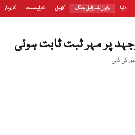
دنیا
ایران-اسرائیل جنگ
کھیل
انٹرٹینمنٹ
کاروبار
وجہد پر مہر ثبت ثابت ہوئی