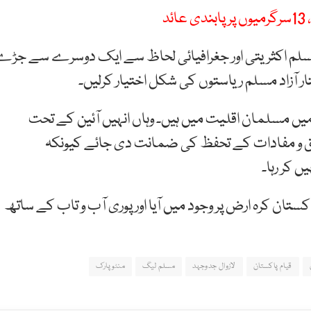
د
جو مسلم اکثریتی اور جغرافیائی لحاظ سے ایک دوسرے سے جڑ
ر آزاد مسلم ریاستوں کی شکل اختیار کرلیں۔
میں مسلمان اقلیت میں ہیں۔ وہاں انہیں آئین کے تحت
قوق و مفادات کے تحفظ کی ضمانت دی جائے کیونکہ
 کر رہا۔
سلامی جمہوریہ پاکستان کرہ ارض پر وجود میں آیا اور پوری آب و تاب کے ساتھ
قیام پاکستان
لازوال جدوجہد
مسلم لیگ
منٹو پارک