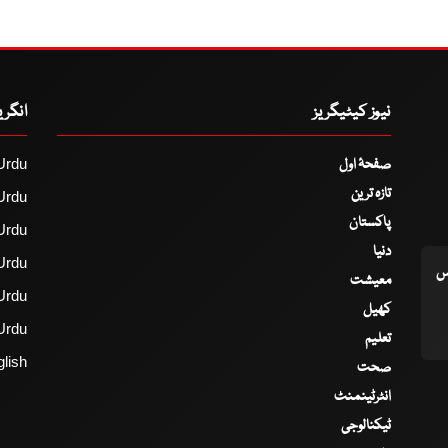
نیوز کیٹیگریز
انگر
صفحۂ اول
Urdu
تازہ ترین
Urdu
پاکستان
Urdu
دنیا
Urdu
اس
معیشت
Urdu
کھیل
Urdu
تعلیم
lish
صحت
انٹرٹینمنٹ
ٹیکنالوجی