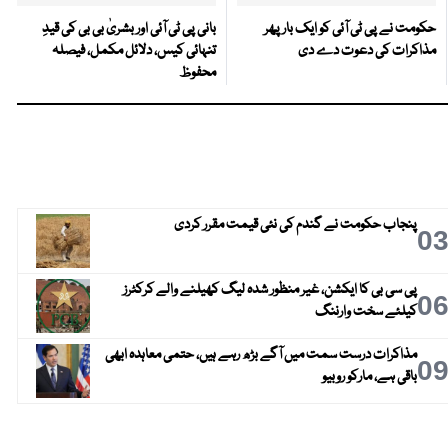
حکومت نے پی ٹی آئی کو ایک بارپھر
بانی پی ٹی آئی اور بشریٰ بی بی کی قیدِ
مذاکرات کی دعوت دے دی
تنہائی کیس، دلائل مکمل، فیصلہ
محفوظ
پنجاب حکومت نے گندم کی نئی قیمت مقرر کردی
0
پی سی بی کا ایکشن، غیر منظور شدہ لیگ کھیلنے والے کرکٹرز
0
کیلئے سخت وارننگ
مذاکرات درست سمت میں آگے بڑھ رہے ہیں، حتمی معاہدہ ابھی
0
باقی ہے، مارکو روبیو