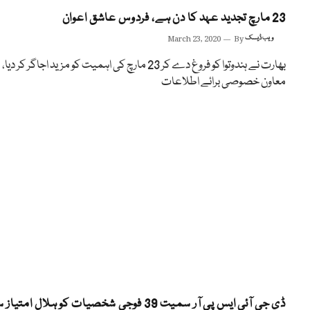
23 مارچ تجدید عہد کا دن ہے، فردوس عاشق اعوان
ویب ڈیسک
By
March 23, 2020
بھارت نے ہندوتوا کو فروغ دے کر 23 مارچ کی اہمیت کو مزید اجاگر کر دیا،
معاون خصوصی برائے اطلاعات
ڈی جی آئی ایس پی آر سمیت 39 فوجی شخصیات کو ہلال امتیا