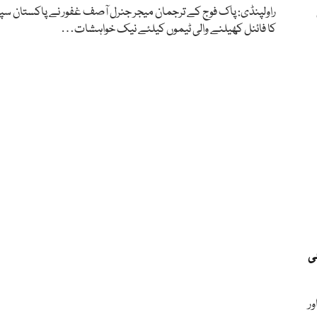
کا فائنل کھیلنے والی ٹیموں کیلئے نیک خواہشات…
ی
اور