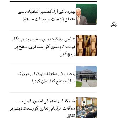
بھارت کے آزادکشمیر انتخابات سے
متعلق الزامات اوربیانات مسترد
دیگر
عالمی مارکیٹ میں سونا مزید مہنگا ،
قیمت 7 ہفتوں کی بلند ترین سطح پر
پہنچ گئی
پنجاب کے مختلف بورڈز نے میٹرک
سالانہ نتائج کا اعلان کردیا
جائیکا کے صدر کی احسن اقبال سے
ملاقات، ترقیاتی تعاون کو وسعت دینے پر
اتفاق