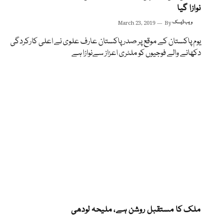
نوازا گیا
ویب ڈیسک
By
March 23, 2019
یوم پاکستان کے موقع پر صدر پاکستان عارف علوی نے اعلی کارکردگی
دکھانے والے فوجیوں کو ملٹری اعزاز سےنوازا ہے
ملک کا مستقبل روشن ہے، ملیحہ لودھی