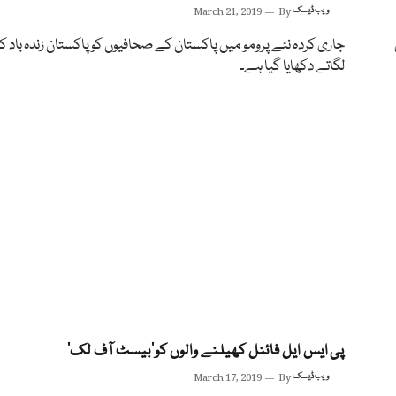
ویب ڈیسک
By
March 21, 2019
جاری کردہ نئے پرومو میں پاکستان کے صحافیوں کو پاکستان زندہ باد کا 
لگاتے دکھایا گیا ہے۔
پی ایس ایل فائنل کھیلنے والوں کو’بیسٹ آف لک‘
ویب ڈیسک
By
March 17, 2019