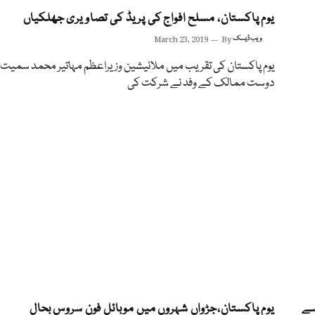
یوم پاکستان، مسلح افواج کی پریڈ کی تصاویری جھلکیاں
ویب ڈیسک
By
March 23, 2019
یوم پاکستان کی تقریب میں ملائیشین وزیراعظم مہاتیر محمد سمیت 
دوست ممالک کے وفد نے شرکت کی
ز سے
یوم پاکستان،جڑواں شہروں میں موبائل فون سروس بحال