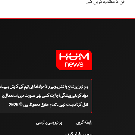
فن کا مظاہرہ کریں گے
ہم نیوز پر شائع یا نشر ہونے والا مواد ادارتی ٹیم کی کاوش ہے۔ 
مواد کو بغیر پیشگی اجازت کسی بھی صورت میں استعمال یا
نقل کرنا درست نہیں۔ تمام حقوق محفوظ ہیں © 2026
رابطہ کریں
پرائیویسی پالیسی
ہمیں فالو کریں