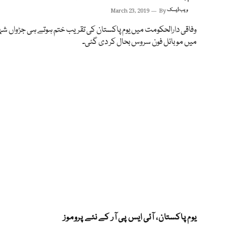
ویب ڈیسک
By
March 23, 2019
وفاقی دارالحکومت میں یوم پاکستان کی تقریب ختم ہوتے ہی جڑواں شہ
میں موبائل فون سروس بحال کر دی گئی۔
یوم پاکستان، آئی ایس پی آر کے نئے پروموز