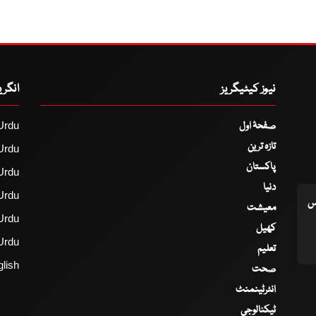
نیوز کیٹیگریز
انگر
صفحۂ اول
Urdu
تازہ ترین
Urdu
پاکستان
Urdu
دنیا
Urdu
اس
معیشت
Urdu
کھیل
Urdu
تعلیم
lish
صحت
انٹرٹینمنٹ
ٹیکنالوجی