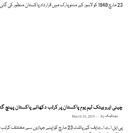
23 مارچ 1940 کو لاہور کے منٹو پارک میں قرار داد پاکستان منظور کی گئی
چینی ایروبیٹک ٹیم یوم پاکستان پر کرتب دکھانے پاکستان پہنچ گئ
ویب ڈیسک
By
March 16, 2019
پی ایل اے اےایف کے پائلٹ 23 مارچ کو اپنے جہازوں سے مختلف کرتب 