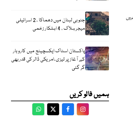
روں
جنوبی لبنان میں دھماکا ، 2 اسرائیلی
میجر ہلاک ، 4 اہلکار زخمی
پاکستان اسٹاک ایکسچینج میں کاروبار
کے آغاز پر تیزی،امریکی ڈالر کی قدر بھی
گر گئی
ہمیں فالو کریں
WhatsApp
Twitter
Facebook
Facebook