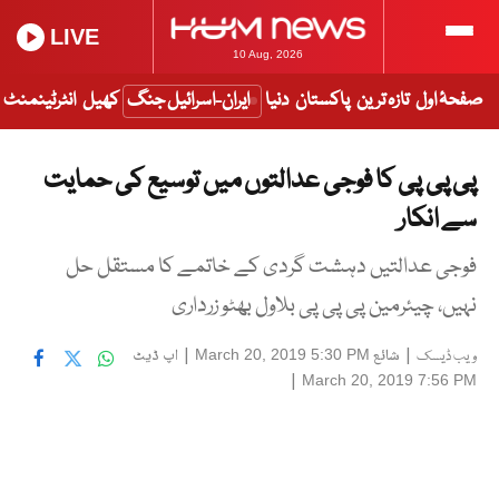
LIVE
10 Aug, 2026
صفحۂ اول
تازہ ترین
پاکستان
دنیا
ایران-اسرائیل جنگ
کھیل
انٹرٹینمنٹ
پی پی پی کا فوجی عدالتوں میں توسیع کی حمایت
سے انکار
فوجی عدالتیں دہشت گردی کے خاتمے کا مستقل حل
نہیں، چیئرمین پی پی پی بلاول بھٹو زرداری
|
شائع
|
اپ ڈیٹ
March 20, 2019 5:30 PM
ویب ڈیسک
|
March 20, 2019 7:56 PM