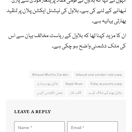
انہوں نے کہا کہ بلاول نے قومی مفاد پر یلغار مودی سے یاری
نبھانے کے لئے کی ہے۔ بلاول کی نیشنل ایکشن پلان پر تنقید
بھارتی بیانیہ ہے۔
ان کا مزید کہنا تھا کہ بلاول کے ریاست مخالف بیان سے اس
کی ملک دشمنی واضح ہو چکی ہے۔
Bilawal Bhutto Zardari
bilawal and zardari nab case
Fake accounts case
Saqib Nisar
بلاول بھٹو زرداری
بلاول بھٹو کے خلاف کیسز
ثاقب نثار
جعلی اکاؤنٹس کیس
LEAVE A REPLY