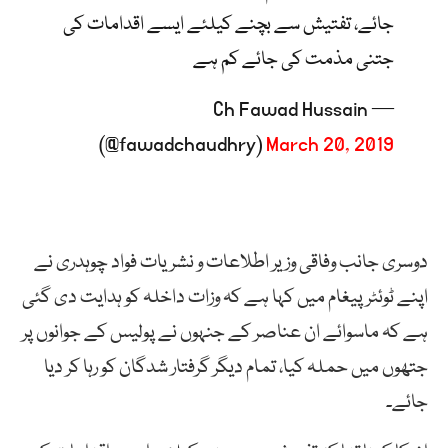
جائے، تفتیش سے بچنے کیلئے ایسے اقدامات کی
جتنی مذمت کی جائے کم ہے
— Ch Fawad Hussain
(@fawadchaudhry)
March 20, 2019
دوسری جانب وفاقی وزیر اطلاعات و نشریات فواد چوہدری نے
اپنے ٹوئٹر پیغام میں کہا ہے کہ وزات داخلہ کو ہدایت دی گئی
ہے کہ ماسوائے ان عناصر کے جنہوں نے پولیس کے جوانوں پر
جتھوں میں حملہ کیا، تمام دیگر گرفتار شدگان کو رہا کر دیا
جائے۔