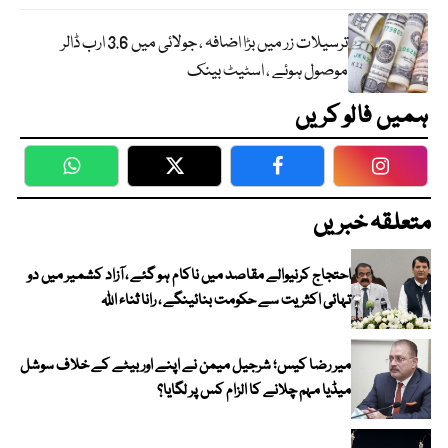
ترسیلات زر میں بڑا اضافہ ، جولائی میں 3.6 ارب ڈالر
موصول ہوئے ، اسٹیٹ بینک
ہمیں فالو کریں
WhatsApp
Twitter
Facebook
Faceboo
متعلقہ خبریں
احتجاج کرنیوالے مقاصد میں ناکام ہو گئے ، آزاد کشمیر میں دو
تہائی اکثریت سے حکومت بنائینگے ، رانا ثناء اللہ
میر رضا کیس؛ شرجیل میمن نے اپنے اور بیٹے کے خلاف سوشل
میڈیا مہم چلانے کا الزام کس پر لگایا؟