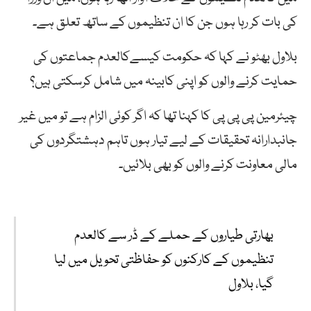
کی بات کر رہا ہوں جن کا ان تنظیموں کے ساتھ تعلق ہے۔
بلاول بھٹو نے کہا کہ حکومت کیسےکالعدم جماعتوں کی
حمایت کرنے والوں کو اپنی کابینہ میں شامل کرسکتی ہیں؟
چیئرمین پی پی پی کا کہنا تھا کہ اگر کوئی الزام ہے تو میں غیر
جانبدارانہ تحقیقات کے لیے تیار ہوں تاہم دہشتگردوں کی
مالی معاونت کرنے والوں کو بھی بلائیں۔
بھارتی طیاروں کے حملے کے ڈر سے کالعدم
تنظیموں کے کارکنوں کو حفاظتی تحویل میں لیا
گیا، بلاول