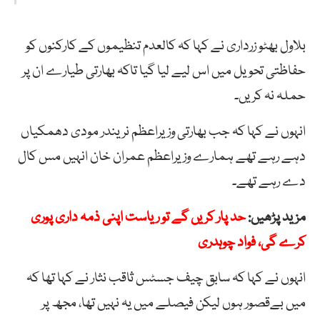
بلاول بھٹو زرداری نے کہا کہ کالعدم تنظیموں کے کارکنوں کو
حفاظتی تحویل میں اس لیے لیا گیا تاکہ بھارتی طیارے ان پر
حملہ نہ کریں۔
انہوں نے کہا کہ جب بھارتی وزیراعظم نریندر مودی دھمکیاں
دہے رہے تھے ہمارے وزیراعظم عمران خان انہیں مس کال
دے رہے تھے۔
مزید پڑھیں:
حد پار کریں گے تو ریاست اپنی ذمہ داری پوری
کرے گی، فواد چوہدری
انہوں نے کہا کہ سابق چیف جسٹس ثاقب نثار نے کہا تھا کہ
میں بےقصور ہوں لیکن فیصلے میں یہ نہیں تھا، مجھ پر