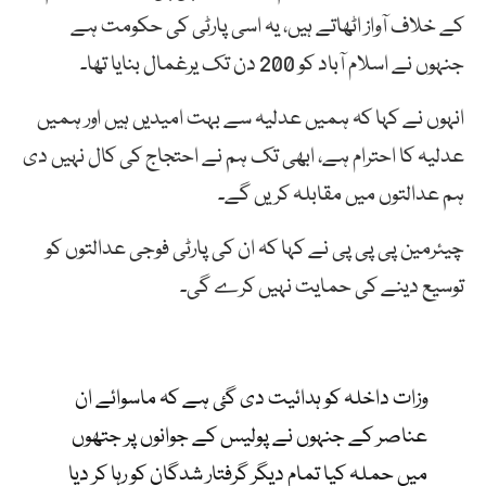
کے خلاف آواز اٹھاتے ہیں، یہ اسی پارٹی کی حکومت ہے
جنہوں نے اسلام آباد کو 200 دن تک یرغمال بنایا تھا۔
انہوں نے کہا کہ ہمیں عدلیہ سے بہت امیدیں ہیں اور ہمیں
عدلیہ کا احترام ہے، ابھی تک ہم نے احتجاج کی کال نہیں دی
ہم عدالتوں میں مقابلہ کریں گے۔
چیئرمین پی پی پی نے کہا کہ ان کی پارٹی فوجی عدالتوں کو
توسیع دینے کی حمایت نہیں کرے گی۔
وزات داخلہ کو ہدائیت دی گئ ہے کہ ماسوائے ان
عناصر کے جنہوں نے پولیس کے جوانوں پر جتھوں
میں حملہ کیا تمام دیگر گرفتار شدگان کو رہا کر دیا