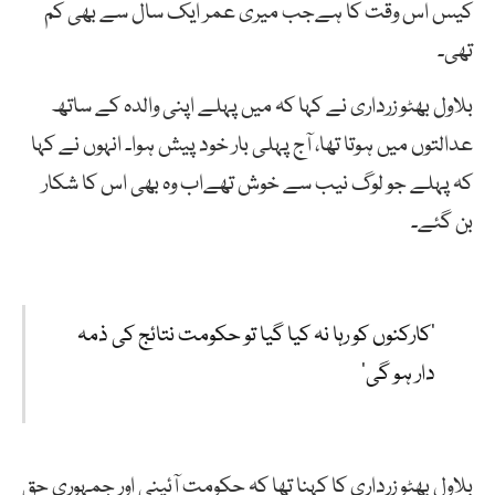
کیس اس وقت کا ہےجب میری عمر ایک سال سے بھی کم
تھی۔
بلاول بھٹو زرداری نے کہا کہ میں پہلے اپنی والدہ کے ساتھ
عدالتوں میں ہوتا تھا، آج پہلی بار خود پیش ہوا۔ انہوں نے کہا
کہ پہلے جو لوگ نیب سے خوش تھےاب وہ بھی اس کا شکار
بن گئے۔
’کارکنوں
کو
رہا
نہ
کیا
گیا
تو
حکومت
نتائج
کی
ذمہ
دار
ہو
گی‘
بلاول بھٹو زرداری کا کہنا تھا کہ حکومت آئینی اور جمہوری حق