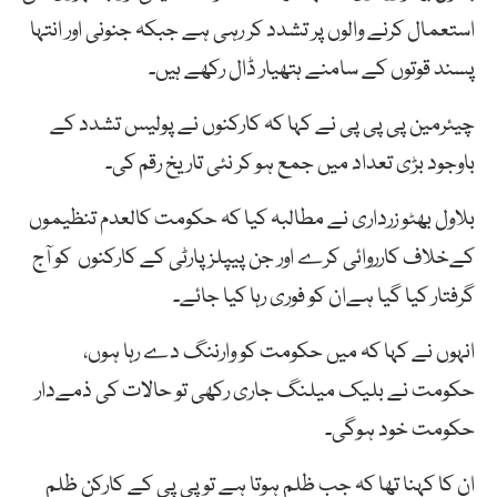
استعمال کرنے والوں پر تشدد کر رہی ہے جبکہ جنونی اور انتہا
پسند قوتوں کے سامنے ہتھیار ڈال رکھے ہیں۔
چیئرمین پی پی پی نے کہا کہ کارکنوں نے پولیس تشدد کے
باوجود بڑی تعداد میں جمع ہو کر نئی تاریخ رقم کی۔
بلاول بھٹو زرداری نے مطالبہ کیا کہ حکومت کالعدم تنظیموں
کےخلاف کارروائی کرے اور جن پیپلزپارٹی کے کارکنوں کو آج
گرفتار کیا گیا ہےان کو فوری رہا کیا جائے۔
انہوں نے کہا کہ میں حکومت کو وارننگ دے رہا ہوں،
حکومت نے بلیک میلنگ جاری رکھی تو حالات کی ذمےدار
حکومت خود ہوگی۔
ان کا کہنا تھا کہ جب ظلم ہوتا ہے تو پی پی کے کارکن ظلم