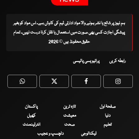
ہم نیوز پر شائع یا نشر ہونے والا مواد ادارتی ٹیم کی کاوش ہے۔ اس مواد کو بغیر
پیشگی اجازت کسی بھی صورت میں استعمال یا نقل کرنا درست نہیں۔ تمام
حقوق محفوظ ہیں © 2026
رابطہ کریں
پرائیویسی پالیسی
WhatsApp
Twitter
Facebook
Faceboo
صفحۂ اول
تازہ ترین
پاکستان
دنیا
معیشت
کھیل
تعلیم
صحت
انٹرٹینمنٹ
ٹیکنالوجی
دلچسپ و عجیب