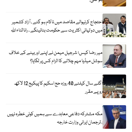
احتجاج کرنیوالے مقاصد میں ناکام ہو گئے ، آزاد کشمیر
میں دو تہائی اکثریت سے حکومت بنائینگے ، رانا ثناء اللہ
میر رضا کیس؛ شرجیل میمن نے اپنے اور بیٹے کے خلاف
سوشل میڈیا مہم چلانے کا الزام کس پر لگایا؟
اگلے سال کیلئے 40 روزہ حج اسکیم کا پیکیج 12 لاکھ
روپے مقرر
مکہ مشترکہ دفاعی معاہدے سے ہمیں کوئی خطرہ نہیں
، ترجمان ایرانی وزارت خارجہ