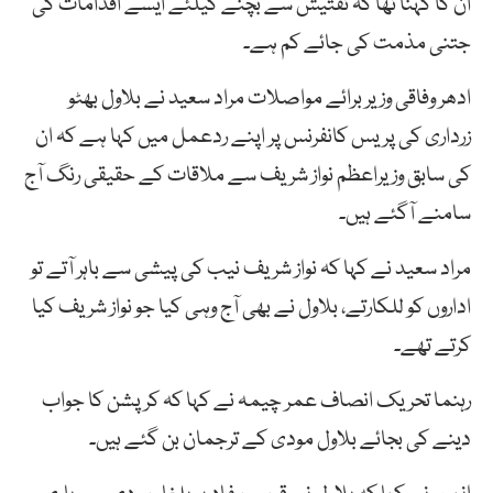
ان کا کہنا تھا کہ تفتیش سے بچنے کیلئے ایسے اقدامات کی
جتنی مذمت کی جائے کم ہے۔
ادھر وفاقی وزیر برائے مواصلات مراد سعید نے بلاول بھٹو
زرداری کی پریس کانفرنس پر اپنے ردعمل میں کہا ہے کہ ان
کی سابق وزیراعظم نواز شریف سے ملاقات کے حقیقی رنگ آج
سامنے آگئے ہیں۔
مراد سعید نے کہا کہ نواز شریف نیب کی پیشی سے باہر آتے تو
اداروں کو للکارتے، بلاول نے بھی آج وہی کیا جو نواز شریف کیا
کرتے تھے۔
رہنما تحریک انصاف عمر چیمہ نے کہا کہ کرپشن کا جواب
دینے کی بجائے بلاول مودی کے ترجمان بن گئے ہیں۔