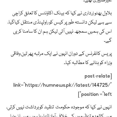
غیرضروری تھے۔
بلاول بھٹو زرداری نے کہا کہ بینک اکاؤنٹس کا تعلق کراچی
سے ہے لیکن دانستہ طور پر کیس کو راولپنڈی منتقل کیاگیا،
اس کی ہمیں سمجھ نہیں آتی لیکن ہم ان کا سامنا کریں
گے۔
پریس کانفرنس کے دوران انہوں نے ایک مرتبہ پھر تین وفاقی
وزراء کو ہٹانے کا مطالبہ کیا۔
[post-relate
link=”https://humnews.pk//latest/144725/”
position =”left”]
انہوں نے کہا کہ موجودہ حکومت تنقید کوبرداشت نہیں کرتی،
میں کالعدم تنظیموں کے خلاف آواز اٹھا رہا ہوں، میں ان وزرا