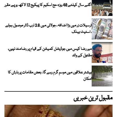
اگلے سال کیلئے 40 روزہ حج اسکیم کا پیکیج 12 لاکھ روپے مقرر
ترسیلات زر میں بڑا اضافہ ، جولائی میں 3.6 ارب ڈالر موصول ہوئے
، اسٹیٹ بینک
میر رضا کیس میں جوڈیشل کمیشن کے قیام پر رضامند نہیں،
مقتول کے والد
بیشتر علاقوں میں موسم گرم رہے گا ، بعض مقامات پر بارش کا
امکان
مقبول ترین خبریں