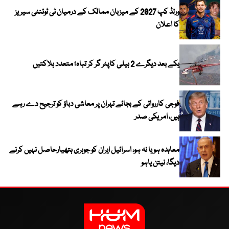
ورلڈ کپ 2027 کے میزبان ممالک کے درمیان ٹی ٹوئنٹی سیریز
کا اعلان
یکے بعد دیگرے 2 ہیلی کاپٹر گر کر تباہ؛ متعدد ہلاکتیں
فوجی کارروائی کے بجائے تہران پر معاشی دباؤ کو ترجیح دے رہے
ہیں، امریکی صدر
معاہدہ ہو یا نہ ہو، اسرائیل ایران کو جوہری ہتھیارحاصل نہیں کرنے
دیگا، نیتن یاہو