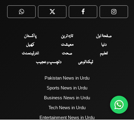
WhatsApp
Twitter
Facebook
Faceboo
صفحۂ اول
تازہ ترین
پاکستان
دنیا
معیشت
کھیل
تعلیم
صحت
انٹرٹینمنٹ
ٹیکنالوجی
دلچسپ و عجیب
Pakistan News in Urdu
Sports News in Urdu
Business News in Urdu
Tech News in Urdu
Entertainment News in Urdu
Health News in Urdu