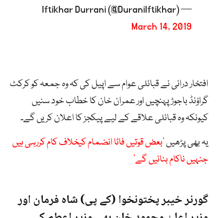
— Iftikhar Durrani (@DuraniIftikhar)
March 14, 2019
افتخار درانی نے قبائلی عوام سے اپیل کی کہ وہ جمعہ کو کرکٹ
گراؤنڈ باجوڑ پہنچیں اور عمران خان کا خطاب خود سنیں
کیونکہ وہ قبائلی علاقے کے لیے پیکجز کا اعلان کریں گے۔
یہ بھی پڑھیں
’بعض قوتیں فاٹا انضمام کیخلاف کام کررہی ہیں
جنہیں ناکام بنائیں گے‘
گورنر خیبر پختونخوا (کے پی) شاہ فرمان اور
وزیر اعلیٰ محمود خان بھی وزیر اعطم کے