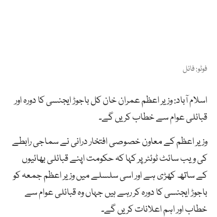
فوٹو: فائل
اسلام آباد: وزیر اعظم عمران خان کل باجوڑ ایجنسی کا دورہ اور
قبائلی عوام سے خطاب کریں گے۔
وزیر اعظم کے معاون خصوصی افتخار درانی نے سماجی رابطے
کی ویب سائٹ ٹوئٹر پر کہا کہ حکومت اپنے قبائلی بھائیوں
کے ساتھ کھڑی ہے اور اسی سلسلے میں وزیر اعظم جمعہ کو
باجوڑ ایجنسی کا دورہ کر رہے ہیں جہاں وہ قبائلی عوام سے
خطاب اور اہم اعلانات کریں گے۔