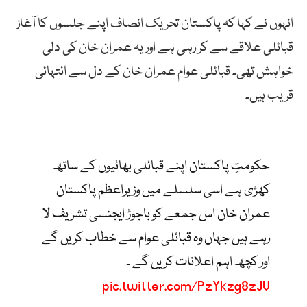
انہوں نے کہا کہ پاکستان تحریک انصاف اپنے جلسوں کا آغاز
قبائلی علاقے سے کر رہی ہے اور یہ عمران خان کی دلی
خواہش تھی۔ قبائلی عوام عمران خان کے دل سے انتہائی
قریب ہیں۔
حکومتِ پاکستان اپنے قبائلی بھائیوں کے ساتھ
کھڑی ہے اسی سلسلے میں وزیراعظم پاکستان
عمران خان اس جمعے کو باجوڑ ایجنسی تشریف لا
رہے ہیں جہاں وہ قبائلی عوام سے خطاب کریں گے
اور کچھ اہم اعلانات کریں گے ۔
pic.twitter.com/PzYkzg8zJV