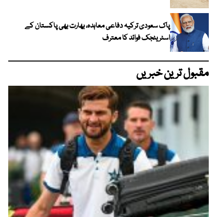
پاک سعودی ترکیہ دفاعی معاہدہ، بھارت بھی پاکستان کے
اسٹریٹجک فوائد کا معترف
مقبول ترین خبریں