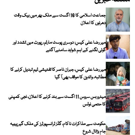
جماعت اسلامی کا 16 اگست سے ملک بھر میں بیک وقت
دھرنوں کا اعلان
میر رضا علی کیس: دوسری پوسٹ مارٹم رپورٹ میں تشدد اور
گولی لگنے کے اہم شواہد سامنے آگئے
میر رضا علی کیس، جبران ناصر کا تفتیشی ٹیم تبدیل کرنے کا
مطالبہ، والدین کا موقف بھی آ گیا
میٹرو بس سروس 11 اگست سے بند کرنے کا اعلان، نجی کمپنی
کا حتمی نوٹس
حکومت سے مذاکرات ناکام، گڈز ٹرانسپورٹرز کی ملک گیر پہیہ
جام ہڑتال شروع