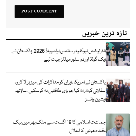
تازہ ترین خبریں
انٹرنیشنل نیوکلیئر سائنس اولمپیاڈ 2026، پاکستان نے
ایک گولڈ اور دو سلور میڈلز جیت لیے
پاکستان نے امریکا، ایران کو مذاکرات کی میز پر لا کر وہ
سفارتی کردار اداکیا جو بڑی طاقتیں نہ کرسکیں، ساؤتھ
ایشین وائسز
جماعت اسلامی کا 16 اگست سے ملک بھر میں بیک
وقت دھرنوں کا اعلان