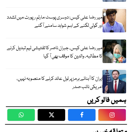
میر رضا علی کیس: دوسری پوسٹ مارٹم رپورٹ میں تشدد
اور گولی لگنے کے اہم شواہد سامنے آگئے
میر رضا علی کیس، جبران ناصر کا تفتیشی ٹیم تبدیل کرنے
کا مطالبہ، والدین کا موقف بھی آ گیا
ایران کا آبنائے ہرمز پر ٹول عائد کرنے کا منصوبہ نہیں،
امریکی نائب صدر
ہمیں فالو کریں
WhatsApp
Twitter
Facebook
Faceboo
متعلقہ خبریں