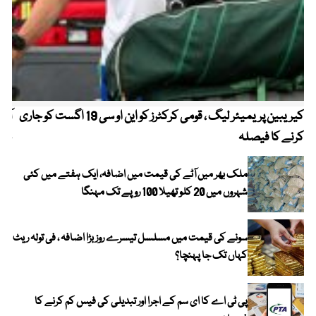
کیریبین پریمیئر لیگ ، قومی کرکٹرز کو این او سی 19 اگست کو جاری
آز
کرنے کا فیصلہ
چھی
ملک بھر میں آٹے کی قیمت میں اضافہ، ایک ہفتے میں کئی
شہروں میں 20 کلو تھیلا 100 روپے تک مہنگا
سونے کی قیمت میں مسلسل تیسرے روز بڑا اضافہ ، فی تولہ ریٹ
کہاں تک جا پہنچا؟
پی ٹی اے کا ای سم کے اجرا اور تبدیلی کی فیس کم کرنے کا