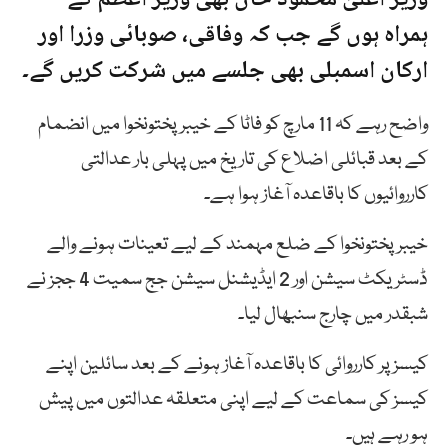
ہمراہ ہوں گے جب کہ وفاقی، صوبائی وزرا اور
ارکان اسمبلی بھی جلسے میں شرکت کریں گے۔
واضح رہے کہ 11 مارچ کو فاٹا کے خیبرپختونخوا میں انضمام
کے بعد قبائلی اضلاع کی تاریخ میں پہلی بار عدالتی
کارروائیوں کا باقاعدہ آغاز ہوا ہے۔
خیبرپختونخوا کے ضلع مہمند کے لیے تعینات ہونے والے
ڈسٹریکٹ سیشن اور 2 ایڈیشنل سیشن جج سمیت 4 ججز نے
شبقدر میں چارج سنبھال لیا۔
کیسز پر کارروائی کا باقاعدہ آغاز ہونے کے بعد سائلین اپنے
کیسز کی سماعت کے لیے اپنی متعلقہ عدالتوں میں پیش
ہو رہے ہیں۔