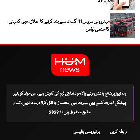
فیصلہ
میٹرو بس سروس 11 اگست سے بند کرنے کا اعلان، نجی کمپنی
کا حتمی نوٹس
ہم نیوز پر شائع یا نشر ہونے والا مواد ادارتی ٹیم کی کاوش ہے۔ اس مواد کو بغیر
پیشگی اجازت کسی بھی صورت میں استعمال یا نقل کرنا درست نہیں۔ تمام
حقوق محفوظ ہیں © 2026
رابطہ کریں
پرائیویسی پالیسی