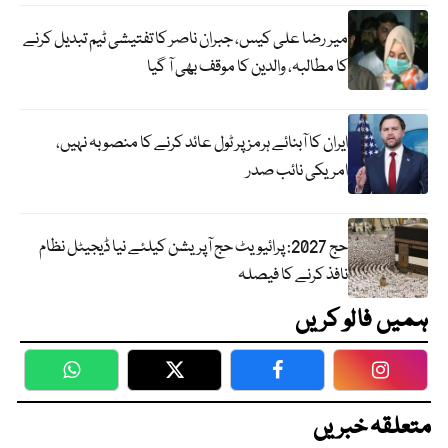
میر رضا علی کیس، جبران ناصر کا تفتیشی ٹیم تبدیل کرنے
کا مطالبہ، والدین کا موقف بھی آ گیا
ایران کا آبنائے ہرمز پر ٹول عائد کرنے کا منصوبہ نہیں،
امریکی نائب صدر
حج 2027: پرائیویٹ حج آپریشن کیلئے نیا ڈیجیٹل نظام
نافذ کرنے کا فیصلہ
ہمیں فالو کریں
WhatsApp
Twitter
Facebook
Faceboo
متعلقہ خبریں