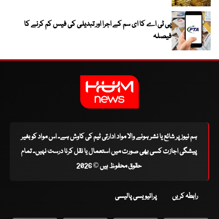
پی ٹی اے کا ای سم کے اجرا اور تبدیلی کی فیس کم کرنے کا
فیصلہ
ہم نیوز پر شائع یا نشر ہونے والا مواد ادارتی ٹیم کی کاوش ہے۔ اس مواد کو بغیر
پیشگی اجازت کسی بھی صورت میں استعمال یا نقل کرنا درست نہیں۔ تمام
حقوق محفوظ ہیں © 2026
رابطہ کریں
پرائیویسی پالیسی