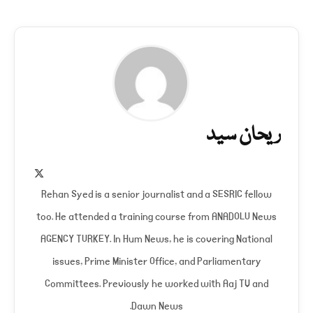
ریحان سید
X
(Twitter)
Rehan Syed is a senior journalist and a SESRIC fellow
too. He attended a training course from ANADOLU News
AGENCY TURKEY. In Hum News, he is covering National
issues, Prime Minister Office, and Parliamentary
Committees. Previously he worked with Aaj TV and
Dawn News.