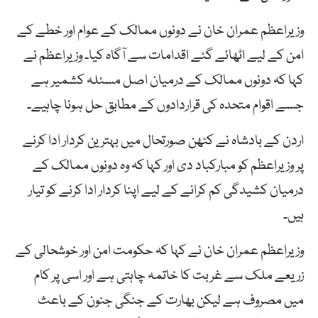
وزیراعظم عمران خان نے دونوں ممالک کے عوام اور خطے کے
امن کے لیے اٹھائے گئے اقدامات سے آگاہ کیا۔ وزیراعظم نے
کہا کہ دونوں ممالک کے درمیان اصل مسئلہ کشمیر ہے
جسے اقوام متحدہ کی قراردادوں کے مطابق حل ہونا چاہیے۔
اردن کے بادشاہ نے کٹھن صورتحال میں بہترین کردار ادا کرنے
پر وزیراعظم کو مبارکباد دی اور کہا کہ وہ دونوں ممالک کے
درمیان کشیدگی کم کرانے کے لیے اپنا کردار ادا کرنے کو تیار
ہیں۔
وزیراعظم عمران خان نے کہا کہ حکومت امن اور خوشحالی کے
زریعے ملک سے غربت کا خاتمہ چاہتی ہے اور اسی پر کام
میں مصروف ہے لیکن بھارت کے جنگی جنون کے باعث