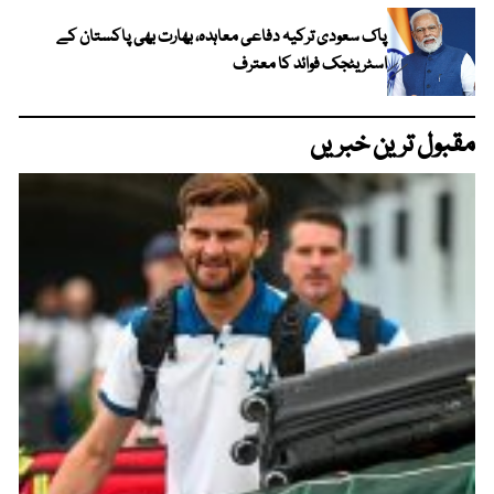
پاک سعودی ترکیہ دفاعی معاہدہ، بھارت بھی پاکستان کے
اسٹریٹجک فوائد کا معترف
مقبول ترین خبریں