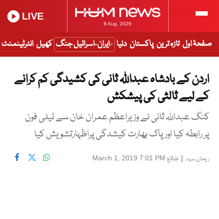
LIVE
8 Aug, 2026
صفحۂ اول
تازہ ترین
پاکستان
دنیا
ایران-اسرائیل جنگ
کھیل
انٹرٹینمنٹ
اردن کے بادشاہ عبداللہ ثانی کی کشیدگی کم کرانے
کے لیے ثالثی کی پیشکش
کنگ عبداللہ ثانی نے وزیراعظم عمران خان سے ٹیلی فون
پر رابطہ کیا اورپاک بھارت کیشدگی پراظہارتشویش کیا
|
شائع
March 1, 2019 7:01 PM
ریحان سید