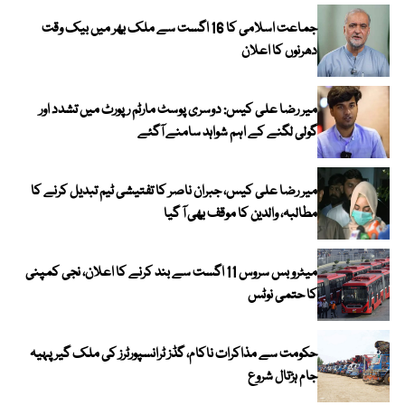
جماعت اسلامی کا 16 اگست سے ملک بھر میں بیک وقت
دھرنوں کا اعلان
میر رضا علی کیس: دوسری پوسٹ مارٹم رپورٹ میں تشدد اور
گولی لگنے کے اہم شواہد سامنے آگئے
میر رضا علی کیس، جبران ناصر کا تفتیشی ٹیم تبدیل کرنے کا
مطالبہ، والدین کا موقف بھی آ گیا
میٹرو بس سروس 11 اگست سے بند کرنے کا اعلان، نجی کمپنی
کا حتمی نوٹس
حکومت سے مذاکرات ناکام، گڈز ٹرانسپورٹرز کی ملک گیر پہیہ
جام ہڑتال شروع