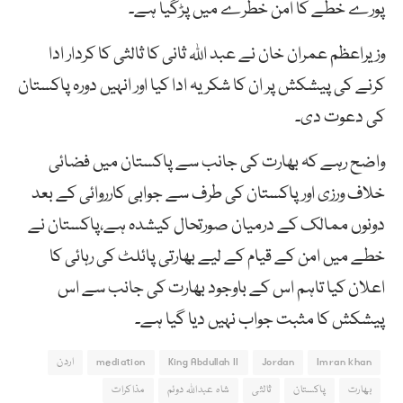
پورے خطے کا امن خطرے میں پڑگیا ہے۔
وزیراعظم عمران خان نے عبد اللہ ثانی کا ثالثی کا کردار ادا
کرنے کی پیشکش پر ان کا شکریہ ادا کیا اور انہیں دورہ پاکستان
کی دعوت دی۔
واضح رہے کہ بھارت کی جانب سے پاکستان میں فضائی
خلاف ورزی اور پاکستان کی طرف سے جوابی کارروائی کے بعد
دونوں ممالک کے درمیان صورتحال کیشدہ ہے،پاکستان نے
خطے میں امن کے قیام کے لیے بھارتی پائلٹ کی رہائی کا
اعلان کیا تاہم اس کے باوجود بھارت کی جانب سے اس
پیشکش کا مثبت جواب نہیں دیا گیا ہے۔
Imran khan
Jordan
King Abdullah II
mediation
اردن
بھارت
پاکستان
ثالثی
شاہ عبداللہ دوئم
مذاکرات