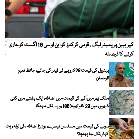
کیریبین پریمیئر لیگ ، قومی کرکٹرز کو این او سی 19 اگست کو جاری
آز
کرنے کا فیصلہ
چھی
پیٹرول کی قیمت 228 روپے فی لیٹر کی جائے، حافظ نعیم
الرحمان
ملک بھر میں آٹے کی قیمت میں اضافہ، ایک ہفتے میں کئی
شہروں میں 20 کلو تھیلا 100 روپے تک مہنگا
سونے کی قیمت میں مسلسل تیسرے روز بڑا اضافہ ، فی تولہ ریٹ
کہاں تک جا پہنچا؟