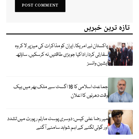
تازہ ترین خبریں
پاکستان نے امریکا، ایران کو مذاکرات کی میز پر لا کر وہ
سفارتی کردار اداکیا جو بڑی طاقتیں نہ کرسکیں، ساؤتھ
ایشین وائسز
جماعت اسلامی کا 16 اگست سے ملک بھر میں بیک
وقت دھرنوں کا اعلان
میر رضا علی کیس: دوسری پوسٹ مارٹم رپورٹ میں تشدد
اور گولی لگنے کے اہم شواہد سامنے آگئے