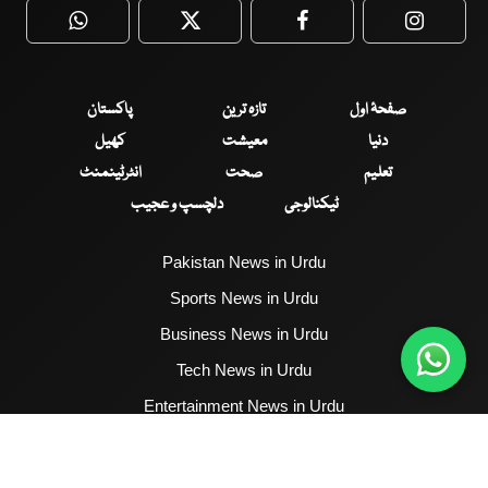
WhatsApp
Twitter
Facebook
Faceboo
صفحۂ اول
تازہ ترین
پاکستان
دنیا
معیشت
کھیل
تعلیم
صحت
انٹرٹینمنٹ
ٹیکنالوجی
دلچسپ و عجیب
Pakistan News in Urdu
Sports News in Urdu
Business News in Urdu
Tech News in Urdu
Entertainment News in Urdu
Health News in Urdu
Hum News English