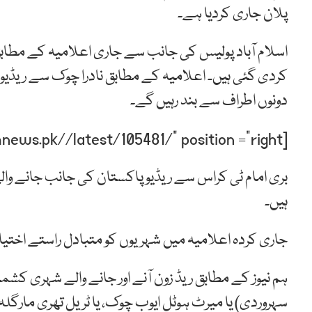
پلان جاری کردیا ہے۔
اسلام آباد پولیس کی جانب سے جاری اعلامیہ کے مطاب
کردی گئی ہیں۔ اعلامیہ کے مطابق نادرا چوک سے ریڈی
دونوں اطراف سے بند رہیں گے۔
[post-relate link=”https://humnews.pk//latest/105481/” position =”right”]
بری امام ٹی کراس سے ریڈیو پاکستان کی جانب جانے وا
ہیں۔
جاری کردہ اعلامیہ میں شہریوں کو متبادل راستے اختیا
ہم نیوز کے مطابق ریڈ زون آنے اور جانے والے شہری کشم
سہروردی) یا میرٹ ہوٹل ایوب چوک، یا ٹریل تھری مارگلہ