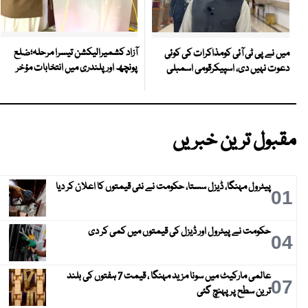
آزاد کشمیرالیکشن تیسرا مرحلہ؛ضلع
میں نے پی ٹی آئی کومذاکرات کی کوئی
پونچھ اور پلندری میں انتخابات مؤخر
دعوت نہیں دی، اسپیکرقومی اسمبلی
مقبول ترین خبریں
پیٹرول مہنگا، ڈیزل سستا، حکومت نے نئی قیمتوں کا اعلان کر دیا
01
حکومت نے پیٹرول اور ڈیزل کی قیمتوں میں کمی کر دی
04
عالمی مارکیٹ میں سونا مزید مہنگا ، قیمت 7 ہفتوں کی بلند
07
ترین سطح پر پہنچ گئی