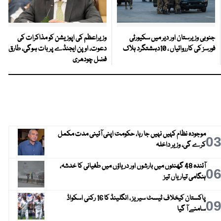
جنوبی وزیرستان اور دیر میں سکیورٹی
وزیراعظم کی اپوزیشن کو مذاکرات کی
فورسز کی کارروائیاں ، 10دہشتگرد ہلاک
دعوت، اوپن ایجنڈے پر بات ہوگی، طارق
فضل چودھری
موجودہ نظام کہیں نہیں جا رہا، حکومت اپنی آئینی مدت مکمل
0
کرے گی، وزیر داخلہ
آئندہ 48 گھنٹوں میں بارشوں اور دریاؤں میں طغیانی کا خدشہ،
0
ہنگامی تیاریاں تیز
پاکستان کیخلاف ٹیسٹ سیریز ، انگلینڈ کا 16 رکنی اسکواڈ
0
سامنے آ گیا