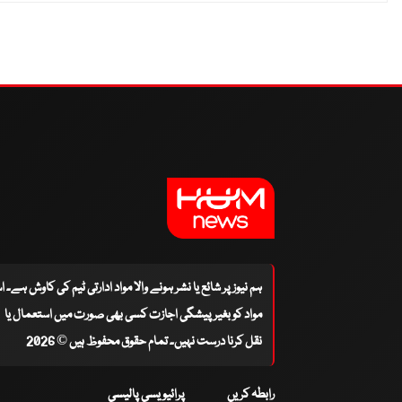
ہم نیوز پر شائع یا نشر ہونے والا مواد ادارتی ٹیم کی کاوش ہے۔ 
مواد کو بغیر پیشگی اجازت کسی بھی صورت میں استعمال یا
نقل کرنا درست نہیں۔ تمام حقوق محفوظ ہیں © 2026
رابطہ کریں
پرائیویسی پالیسی