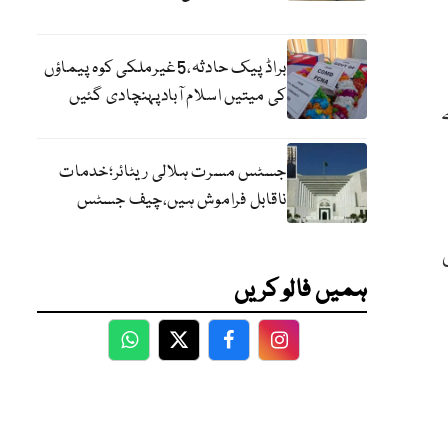
براڈ پیک حادثہ،5غیرملکی کوہ پیماؤں
کی میتیں اسلام آبادپہنچادی گئیں
جسٹس مسرت ہلالی ریٹائر؛خدمات
ناقابل فراموش ہیں،چیف جسٹس
ہمیں فالو کریں
WhatsApp
Twitter
Facebook
Facebook