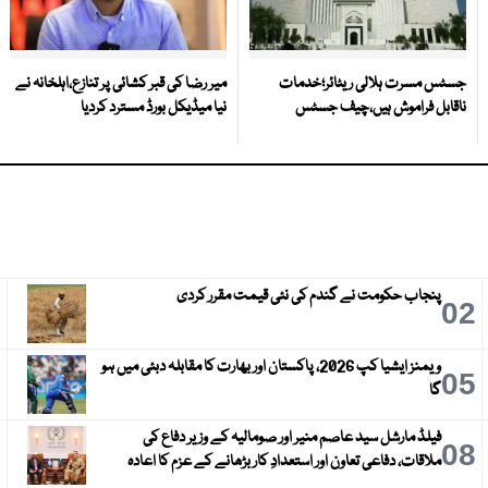
جسٹس مسرت ہلالی ریٹائر؛خدمات
میر رضا کی قبر کشائی پر تنازع،اہلخانہ نے
ناقابل فراموش ہیں،چیف جسٹس
نیا میڈیکل بورڈ مسترد کردیا
پنجاب حکومت نے گندم کی نئی قیمت مقرر کردی
3
02
ویمنز ایشیا کپ 2026، پاکستان اور بھارت کا مقابلہ دبئی میں ہو
6
05
گا
فیلڈ مارشل سید عاصم منیر اور صومالیہ کے وزیر دفاع کی
9
08
ملاقات، دفاعی تعاون اور استعدادِ کار بڑھانے کے عزم کا اعادہ