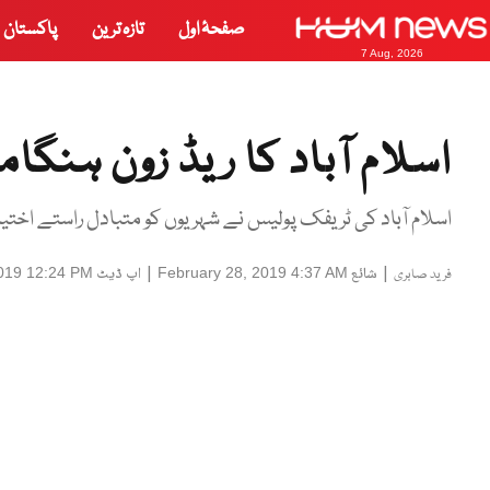
صفحۂ اول
تازہ ترین
پاکستان
7 Aug, 2026
اسلام آباد کا ریڈ زون ہنگام
اسلام آباد کی ٹریفک پولیس نے شہریوں کو متبادل راستے اختی
|
شائع
|
اپ ڈیٹ
2019 12:24 PM
February 28, 2019 4:37 AM
فرید صابری