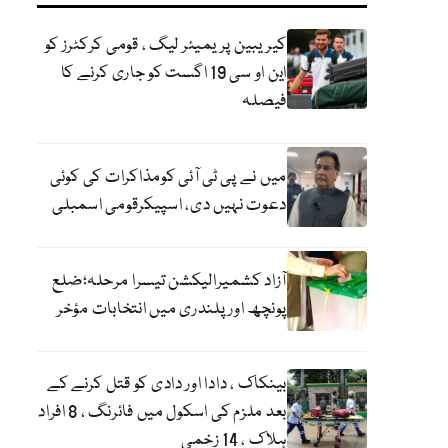
کیریبین پریمیئر لیگ ، قومی کرکٹرز کو
این او سی 19 اگست کو جاری کرنے کا
فیصلہ
میں نے پی ٹی آئی کومذاکرات کی کوئی
دعوت نہیں دی، اسپیکرقومی اسمبلی
آزاد کشمیرالیکشن تیسرا مرحلہ؛ضلع
پونچھ اور پلندری میں انتخابات مؤخر
بینکاک ، دادا اور دادی کو قتل کرنے کے
بعد ملزم کی اسکول میں فائرنگ ، 8 افراد
ہلاک ، 14 زخمی