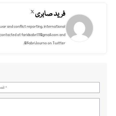
فرید صابری
X
(Twitter)
n war and conflict reporting, international
 contacted at
faridsabri11@gmail.com
and
@SabriJourno on Twitter.