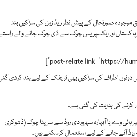
ق موجودہ صورتحال کے پیش نظر ریڈ زون کی سڑکیں بند
و پاکستان اور ایکسپریس چوک سے ڈی چوک جانے والے راستے
لی دونوں اطراف کی سڑکیں بھی ٹریفک کے لیے بند کردی گئی
ر کرنے کی ہدایت کی گئی ہے۔
یر ہائی وے یا آبپارہ سہروردی روڈ سے سرینا چوک (ڈھوکری
 روڈ آنے جانے کے لیے استعمال کرسکتے ہیں۔