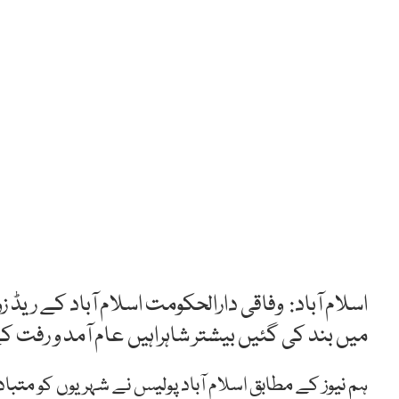
اسلام آباد: وفاقی دارالحکومت اسلام آباد کے ریڈ ز
میں بند کی گئیں بیشتر شاہراہیں عام آمد و رفت ک
ہم نیوز کے مطابق اسلام آباد پولیس نے شہریوں کو متب