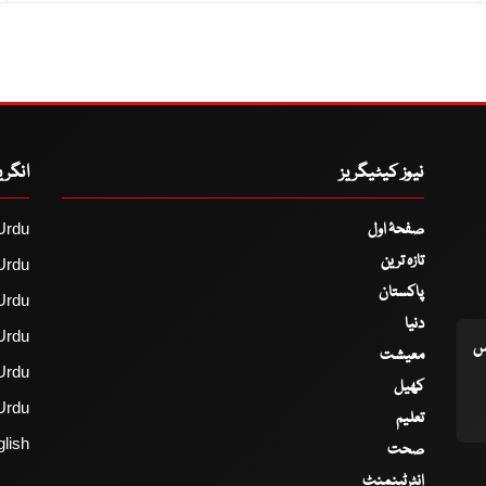
نیوز کیٹیگریز
انگر
صفحۂ اول
Urdu
تازہ ترین
Urdu
پاکستان
Urdu
دنیا
Urdu
اس
معیشت
Urdu
کھیل
Urdu
تعلیم
lish
صحت
انٹرٹینمنٹ