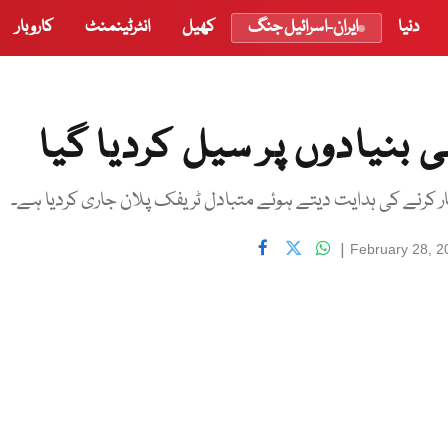
دنیا
ایران-اسرائیل جنگ
کھیل
انٹرٹینمنٹ
کاروبار
ی بنیادوں پر سیل کردیا گیا
ار کرنے کی ہدایت دیتے ہوئے متبادل ٹریفک پلان جاری کردیا ہے۔
|
February 28, 