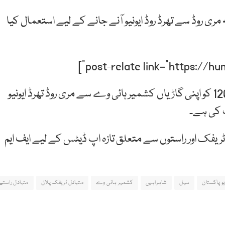
ری روڈ سے تھرڈ روڈ ایونیو آنے جانے کے لیے استعمال کیا
اسلام آباد پولیس نے پبلک ٹرانسپورٹ روٹ نمبر تین اور 120 کو اپنی گاڑیاں کشمیر ہائی وے سے مری روڈ تھرڈ ایونیو
ت کی ہے۔
ٹریفک اور راستوں سے متعلق تازہ اپ ڈیٹس کے لیے ایف ایم
یو پاکستان
سیل
شاہراہیں
کشمیر ہائی وے
متبادل ٹریفک پلان
متبادل راستے