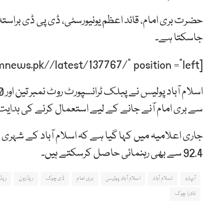
حضرت بری امام، قائد اعظم یونیورسٹی، ڈی پی ڈی براستہ م
جاسکتا ہے۔
[post-relate link=”https://humnews.pk//latest/137767/” position =”left”]
سے بری امام آنے جانے کے لیے استعمال کرنے کی ہدای
جاری اعلامیہ میں کہا گیا ہے کہ اسلام آباد کے شہری 
92.4 سے بھی رہنمائی حاصل کرسکتے ہیں۔
آبپارہ
اسلام آباد
اسلام آباد پولیس
بری امام
ڈی چوک
ریڈزون
ریڈ
نادرا چوک