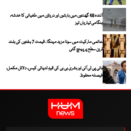
آئندہ 48 گھنٹوں میں بارشوں اور دریاؤں میں طغیانی کا خدشہ،
ہنگامی تیاریاں تیز
عالمی مارکیٹ میں سونا مزید مہنگا ، قیمت 7 ہفتوں کی بلند
ترین سطح پر پہنچ گئی
بانی پی ٹی آئی اور بشریٰ بی بی کی قیدِ تنہائی کیس، دلائل مکمل،
فیصلہ محفوظ