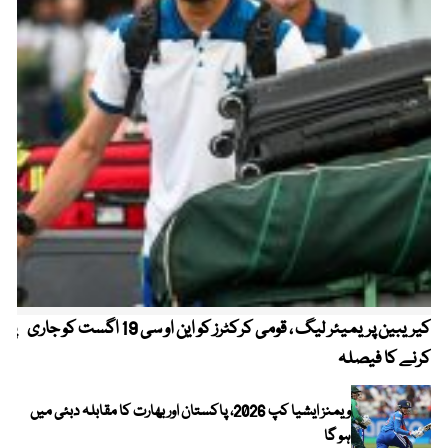
کیریبین پریمیئر لیگ ، قومی کرکٹرز کو این او سی 19 اگست کو جاری
پیٹ
کرنے کا فیصلہ
ویمنز ایشیا کپ 2026، پاکستان اور بھارت کا مقابلہ دبئی میں
ہو گا