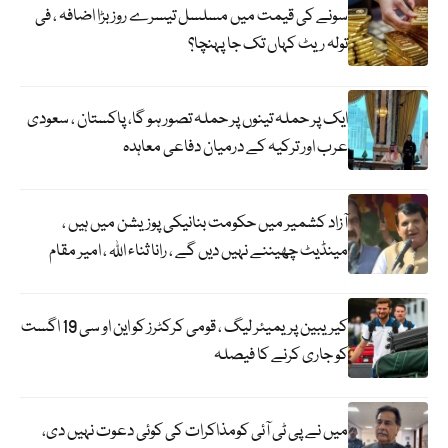
سونے کی قیمت میں مسلسل تیسرے روز بڑا اضافہ ، فی
تولہ ریٹ کہاں تک جا پہنچا؟
ایک پر حملہ تینوں پر حملہ تصور ہو گا، پاکستان ، سعودی
عرب اور ترکیہ کے درمیان دفاعی معاہدہ
آزاد کشمیر میں حکومت بنانیکی پوزیشن میں ہیں ،
مینڈیٹ چھیننے نہیں دیں گے ، رانا ثناء اللہ ، امیر مقام
کیریبین پریمیئر لیگ ، قومی کرکٹرز کو این او سی 19 اگست
کو جاری کرنے کا فیصلہ
میں نے پی ٹی آئی کومذاکرات کی کوئی دعوت نہیں دی،