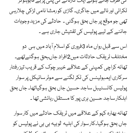
کی طرف جاتے ہوئے ایک کارنالے کی پلی پر بے قابوہوکر
ٹکرائی اور نالے میں جاگری۔ گاڑی کو رمشا نامی لڑکی چلارہی
تھی جو موقع پر جاں بحق ہوگئی ۔ حادثے کی مزید وجوہات
جاننے کے لیے پولیس کی تفتیش جاری ہے ۔
اس سے قبل رواں ماہ 3فروری کو اسلام آباد میں ہی دو
مختلف ٹریفک حادثات میں2افراد جاںبحق ہوگئےتھے۔
تھانہ کراچی کمپنی کے علاقے خیبر چوک کے قریب تیز رفتار
سرکاری ایمبولینس کی ٹکر لگنے سے موٹر سائیکل پر سوار
پولیس کانسٹیبل ساجد حسین جاں بحق ہوگیاتھا۔ جاں بحق
اہلکار ساجد حسین ہری پور کا مستقل رہائشی تھا ۔
تھانہ بھارہ کہو کے علاقے میں ٹریفک حادثے میں کار سوار
جاں بحق ہوگیا۔کار سوار کی اہلیہ ثوبیہ بی بی نے پولیس کو