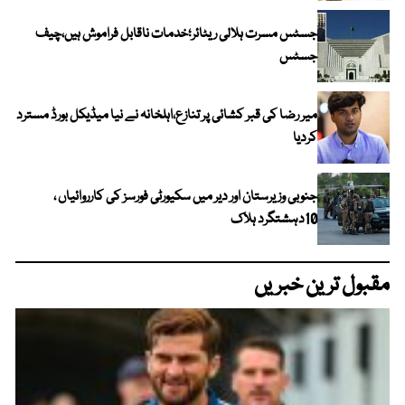
جسٹس مسرت ہلالی ریٹائر؛خدمات ناقابل فراموش ہیں،چیف
جسٹس
میر رضا کی قبر کشائی پر تنازع،اہلخانہ نے نیا میڈیکل بورڈ مسترد
کردیا
جنوبی وزیرستان اور دیر میں سکیورٹی فورسز کی کارروائیاں ،
10دہشتگرد ہلاک
مقبول ترین خبریں