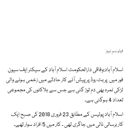
فوٹو:ہم نیوز
اسلام آباد:وفاقی دارالحکومت اسلام آباد کے سیکٹر ایف سیون
فور میں پربت روڈ پر پیش آئے کار حادثے میں زخمی ہونے والی
لڑکی نمرہ بھی دم توڑ گئی ہے جس سے ہلاکتوں کی مجموعی
تعداد 4 ہوگئی ہے۔
اسلام آباد پولیس کے مطابق 23 فروری 2018 کی صبح ایک
کار برساتی نالی میں جاگری تھی ۔ کار میں 5 افراد سوار تھے۔