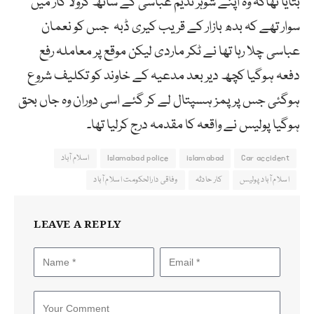
بتایا تھاکہ وہ اپنے شوہر ندیم عباسی کے ساتھ کرولا کار میں
سوار تھے کہ بدھ بازار کے قریب کیری ڈبہ جس کو نعمان
عباسی چلا رہا تھا نے ٹکر ماردی لیکن موقع پر معاملہ رفع
دفعہ ہوگیا کچھ دیر بعد مدعیہ کے خاوند کو تکلیف شروع
ہوگئی جس پر پمز ہسپتال لے کر گئے اسی دوران وہ جاں بحق
ہوگیا پولیس نے واقعہ کا مقدمہ درج کرلیا تھا۔
Car accident
islamabad
Islamabad police
اسلام آباد
اسلام آباد پولیس
کار حادثہ
وفاقی دارالحکومت اسلام آباد
LEAVE A REPLY