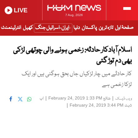
LIVE
7 Aug, 2026
صفحۂ اول
تازہ ترین
پاکستان
دنیا
ایران-اسرائیل جنگ
کھیل
انٹرٹینمنٹ
اسلام آبادکار حادثہ: زخمی ہونے والی چوتھی لڑکی
بھی دم توڑ گئی
کار حادثے میں چار لڑکیاں جاں بحق ہوگئی ہیں اور ایک
لڑکا زخمی ہے
|
شائع
|
اپ
February 24, 2019 1:33 PM
ویب ڈیسک
ڈیٹ
|
February 24, 2019 3:44 PM