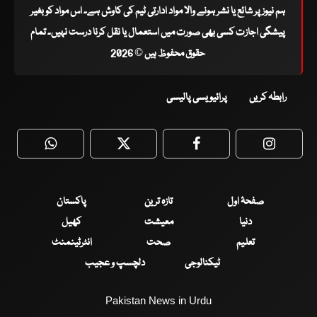
ہم نیوز پر شائع یا نشر ہونے والا مواد ادارتی ٹیم کی کاوش ہے۔ اس مواد کو بغیر
پیشگی اجازت کسی بھی صورت میں استعمال یا نقل کرنا درست نہیں۔ تمام
حقوق محفوظ ہیں © 2026
رابطہ کریں
پرائیویسی پالیسی
WhatsApp
Twitter
Facebook
Faceboo
صفحۂ اول
تازہ ترین
پاکستان
دنیا
معیشت
کھیل
تعلیم
صحت
انٹرٹینمنٹ
ٹیکنالوجی
دلچسپ و عجیب
Pakistan News in Urdu