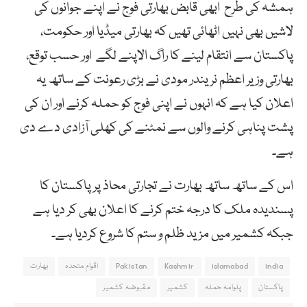
ہمشہ کی طرح ابھی قابض بھارتی فوج نے اپنے جوانوں کی
لاشیں بھی نہیں اٹھائی تھیں کہ بھارتی میڈیا اور حکومت،
پاکستان سے انتقام لینے کا راگ الاپنے لگے اور حسب توقع،
بھارتی وزیر اعظم نریندر مودی نے بڑی رعونت کے ساتھ یہ
اعلان کیا ہے کہ انہوں نے اپنی فوج کو حملہ کرنے اور ان کی
پشت پناہی کرنے والوں سے نمٹنے کی کھلی آزادی دے دی
ہے۔
اس کے ساتھ ساتھ بھارت نے تجارتی محاذ پر پاکستان کا
پسندیدہ ملک کا درجہ ختم کرنے کا اعلان بھی کر دیا ہے
جبکہ کشمیر میں مزید ظلم و ستم کا شروع کردیا ہے۔
india
islamabad
Kashmir
Pakistan
اقوام متحدہ
بھارت
پاکستان
پلوامہ حملہ
کشمیر
مقبوضہ کشمیر