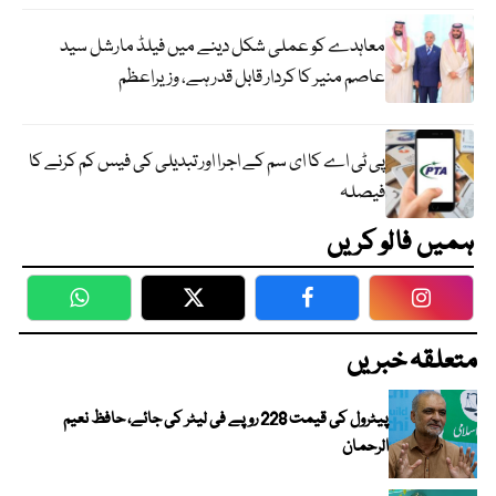
معاہدے کو عملی شکل دینے میں فیلڈ مارشل سید
عاصم منیر کا کردار قابل قدر ہے، وزیراعظم
پی ٹی اے کا ای سم کے اجرا اور تبدیلی کی فیس کم کرنے کا
فیصلہ
ہمیں فالو کریں
WhatsApp
Twitter
Facebook
Faceboo
متعلقہ خبریں
پیٹرول کی قیمت 228 روپے فی لیٹر کی جائے، حافظ نعیم
الرحمان