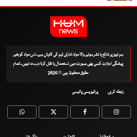
ہم نیوز پر شائع یا نشر ہونے والا مواد ادارتی ٹیم کی کاوش ہے۔ اس مواد کو بغیر
پیشگی اجازت کسی بھی صورت میں استعمال یا نقل کرنا درست نہیں۔ تمام
حقوق محفوظ ہیں © 2026
رابطہ کریں
پرائیویسی پالیسی
WhatsApp
Twitter
Facebook
Faceboo
صفحۂ اول
تازہ ترین
پاکستان