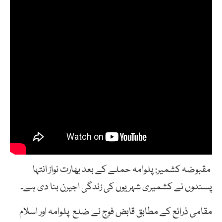
مقبوضہ کشمیر: پلوامہ حملے کے بعد بھارت نواز انتہا
پسندوں نے کشمیری شہریوں کی زندگی اجیرن بنا دی ہے۔
مقامی ذرائع کے مطابق قابض فوج نے ضلع پلوامہ اور اسلام