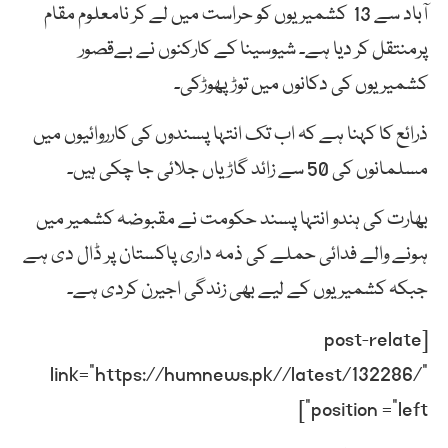
آباد سے 13 کشمیریوں کو حراست میں لے کر نامعلوم مقام
پرمنتقل کر دیا ہے۔ شیوسینا کے کارکنوں نے بےقصور
کشمیریوں کی دکانوں میں توڑ پھوڑکی۔
ذرائع کا کہنا ہے کہ اب تک انتہا پسندوں کی کارروائیوں میں
مسلمانوں کی 50 سے زائد گاڑیاں جلائی جا چکی ہیں۔
بھارت کی ہندو انتہا پسند حکومت نے مقبوضہ کشمیر میں
ہونے والے فدائی حملے کی ذمہ داری پاکستان پر ڈال دی ہے
جبکہ کشمیریوں کے لیے بھی زندگی اجیرن کردی ہے۔
[post-relate
link=”https://humnews.pk//latest/132286/”
position =”left”]