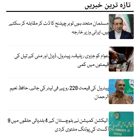
تازہ ترین خبریں
مسلمان متحد ہوں تو ہر چیلنج کا ڈٹ کر مقابلہ کر سکتے
ہیں، ایرانی وزیر خارجہ
عوام کو جزوی ریلیف، پیٹرول، ڈیزل اور مٹی کے تیل کی
قیمتوں میں کمی
پیٹرول کی قیمت 228 روپے فی لیٹر کی جائے، حافظ نعیم
الرحمان
الیکشن کمیشن نے بلوچستان کے 4 بلدیاتی حلقوں میں 9
اگست کی پولنگ ملتوی کردی