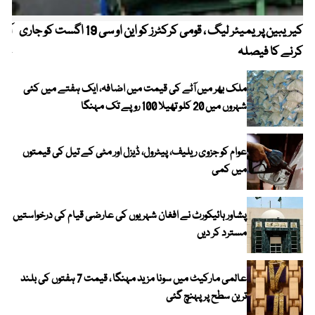
کیریبین پریمیئر لیگ ، قومی کرکٹرز کو این او سی 19 اگست کو جاری
آز
کرنے کا فیصلہ
چھی
ملک بھر میں آٹے کی قیمت میں اضافہ، ایک ہفتے میں کئی
شہروں میں 20 کلو تھیلا 100 روپے تک مہنگا
عوام کو جزوی ریلیف، پیٹرول، ڈیزل اور مٹی کے تیل کی قیمتوں
میں کمی
پشاور ہائیکورٹ نے افغان شہریوں کی عارضی قیام کی درخواستیں
مسترد کر دیں
عالمی مارکیٹ میں سونا مزید مہنگا ، قیمت 7 ہفتوں کی بلند
ترین سطح پر پہنچ گئی