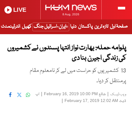
LIVE
8 Aug, 2026
صفحۂ اول
تازہ ترین
پاکستان
دنیا
ایران-اسرائیل جنگ
کھیل
انٹرٹینمنٹ
پلوامہ حملہ: بھارت نواز انتہا پسندوں نے کشمیروں
کی زندگی اجیرن بنا دی
13 کشمیریوں کو حراست میں لے کر نامعلوم مقام
پرمنتقل کر دیا۔
|
شائع
|
اپ
February 16, 2019 10:00 PM
ویب ڈیسک
ڈیٹ
|
February 17, 2019 12:02 AM