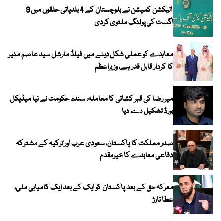
الیکشن کمیشن نے بلوچستان کے 4 بلدیاتی حلقوں میں 9
اگست کی پولنگ ملتوی کردی
معاہدے کو عملی شکل دینے میں فیلڈ مارشل سید عاصم منیر
کا کردار قابل قدر ہے، وزیراعظم
میر رضا کی قبر کشائی کا معاملہ، سندھ حکومت نے نیا میڈیکل
بورڈ تشکیل دے دیا
صدر مملکت کا پاکستان، سعودی عرب اور ترکیہ کے مشترکہ
دفاعی معاہدے کا خیرمقدم
معرکہ حق کے بعد پاکستان کو ایک کے بعد ایک کامیابی ملی،
عطا تارڑ