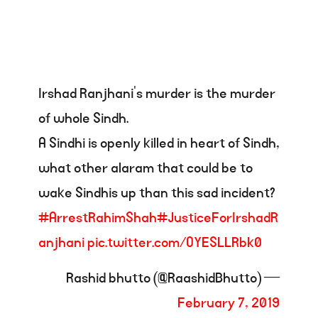
Irshad Ranjhani’s murder is the murder
of whole Sindh.
A Sindhi is openly killed in heart of Sindh,
what other alaram that could be to
wake Sindhis up than this sad incident?
#ArrestRahimShah
#JusticeForIrshadR
anjhani
pic.twitter.com/OYESLLRbk0
— Rashid bhutto (@RaashidBhutto)
February 7, 2019