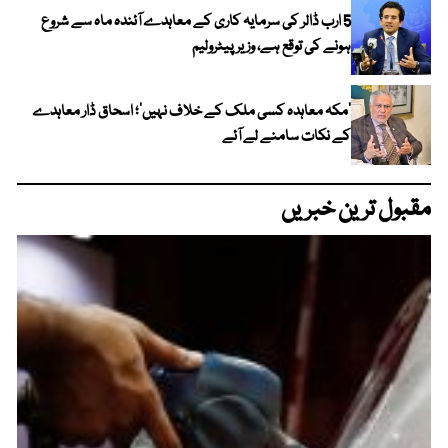
5 ارب ڈالر کی سرمایہ کاری کے معاہدے آئندہ ماہ سے شروع
ہونے کی توقع ہے، وزیر پیٹرولیم
‘مکہ معاہدہ کسی ملک کے خلاف نہیں’؛ اسحاق ڈار معاہدے
کے نکات سامنے لے آئے
مقبول ترین خبریں