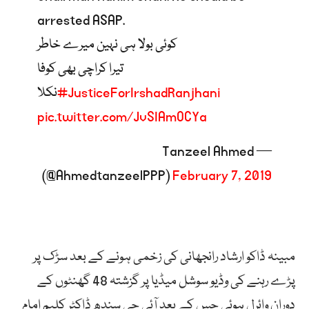
arrested ASAP.
کوئی بولا ہی نہین میرے خاطر
تیرا کراچی بھی کوفا
#JusticeForIrshadRanjhani
نکلا
pic.twitter.com/JvSIAmOCYa
— Tanzeel Ahmed
(@AhmedtanzeelPPP)
February 7, 2019
مبینہ ڈاکو ارشاد رانجھانی کی زخمی ہونے کے بعد سڑک پر
پڑے رہنے کی وڈیو سوشل میڈیا پر گزشتہ 48 گھنٹوں کے
دوران وائرل ہوئی جس کے بعد آئی جی سندھ ڈاکٹر کلیم امام