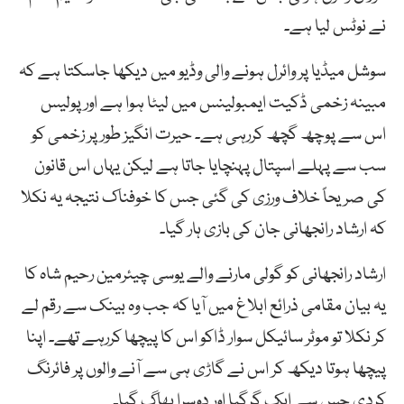
نے نوٹس لیا ہے۔
سوشل میڈیا پر وائرل ہونے والی وڈیو میں دیکھا جاسکتا ہے کہ
مبینہ زخمی ڈکیت ایمبولینس میں لیٹا ہوا ہے اور پولیس
اس سے پوچھ گچھ کررہی ہے۔ حیرت انگیز طور پر زخمی کو
سب سے پہلے اسپتال پہنچایا جاتا ہے لیکن یہاں اس قانون
کی صریحاً خلاف ورزی کی گئی جس کا خوفناک نتیجہ یہ نکلا
کہ ارشاد رانجھانی جان کی بازی ہار گیا۔
ارشاد رانجھانی کو گولی مارنے والے یوسی چیئرمین رحیم شاہ کا
یہ بیان مقامی ذرائع ابلاغ میں آیا کہ جب وہ بینک سے رقم لے
کر نکلا تو موٹر سائیکل سوار ڈاکو اس کا پیچھا کررہے تھے۔ اپنا
پیچھا ہوتا دیکھ کر اس نے گاڑی ہی سے آنے والوں پر فائرنگ
کردی جس سے ایک گرگیا اور دوسرا بھاگ گیا۔