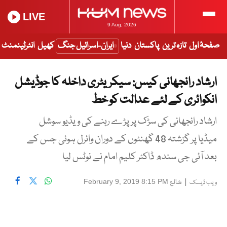
LIVE
9 Aug, 2026
صفحۂ اول
تازہ ترین
پاکستان
دنیا
ایران-اسرائیل جنگ
کھیل
انٹرٹینمنٹ
ارشاد رانجھانی کیس: سیکریٹری داخلہ کا جوڈیشل
انکوائری کے لئے عدالت کو خط
ارشاد رانجھانی کی سڑک پر پڑے رہنے کی ویڈیو سوشل
میڈیا پر گزشتہ 48 گھنٹوں کے دوران وائرل ہوئی جس کے
بعد آئی جی سندھ ڈاکٹر کلیم امام نے نوٹس لیا
|
شائع
February 9, 2019 8:15 PM
ویب ڈیسک