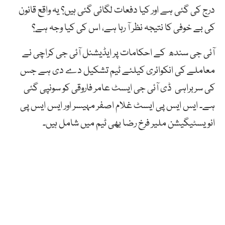
درج کی گئی ہے اور کیا دفعات لگائی گئی ہیں؟ یہ واقع قانون
کی بے خوفی کا نتیجہ نظر آ رہا ہے، اس کی کیا وجہ ہے؟
آئی جی سندھ کے احکامات پر ایڈیشنل آئی جی کراچی نے
معاملے کی انکوائری کیلئے ٹیم تشکیل دے دی ہے جس
کی سربراہی ڈی آئی جی ایسٹ عامر فاروقی کو سونپی گئی
ہے۔ ایس ایس پی ایسٹ غلام اصفر مہیسر اور ایس ایس پی
انویسٹیگیشن ملیر فرخ رضا بھی ٹیم میں شامل ہیں۔