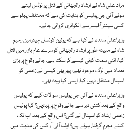
مراد علی شاہ نے ارشاد رانجھانی کے قتل پر نوٹس لیتے
ہوئے آئی جی پولیس کو ہدایت کی ہے کہ مختلف پہلو سے
کسی سینئر آفیسر سے انکوائری کروائی جائے۔
وزیراعلیٰ سندھ نے کہا ہے کہ یونین کونسل چیئرمین رحیم
شاہ نے مبینہ طور پر ارشاد رانجھانی کو سرے عام بازار میں قتل
کیا، اتنی ہمت کوئی کیسے کر سکتا ہے، جائے وقوع پر بڑی
تعداد میں لوگ موجود تھے، پھر بھی کیسی نے زخمی کو
اسپتال منتقل نہیں کیا، ایسی کیا وجہ تھی۔
وزیراعلیٰ سندھ نے آئی جی پولیس سوالات کیے کہ پولیس
واقع کے بعد کتنی دیر سے جائے وقوع پر پہنچی؟ کیا پولیس
زخمی ارشاد کو اسپتال لے گئی؟ اس واقع کے بعد اب تک
کتنے مجرم گرفتار ہوئے ہیں؟ ایف آئی آر کس کی مدیت میں