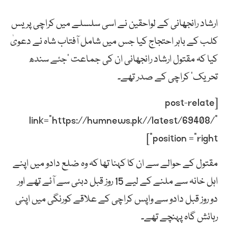
ارشاد رانجھانی کے لواحقین نے اسی سلسلے میں کراچی پریس
کلب کے باہر احتجاج کیا جس میں شامل آفتاب شاہ نے دعویٰ
کیا کہ مقتول ارشاد رانجھانی ان کی جماعت ’جئے سندھ
تحریک‘ کراچی کے صدر تھے۔
[post-relate
link=”https://humnews.pk//latest/69408/”
position =”right”]
مقتول کے حوالے سے ان کا کہنا تھا کہ وہ ضلع دادو میں اپنے
اہل خانہ سے ملنے کے لیے 15 روز قبل دبئی سے آئے تھے اور
دو روز قبل دادو سے واپس کراچی کے علاقے کورنگی میں اپنی
رہائش گاہ پہنچے تھے۔