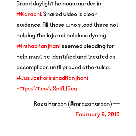
Broad daylight heinous murder in
#Karachi
. Shared video is clear
evidence. All those who stood there not
helping the injured helpless dyeing
#IrshadRanjhani
seemed pleading for
help must be identified and treated as
accomplices until proved otherwise.
#JusticeForIrshadRanjhani
https://t.co/zXnifLIGca
— Raza Haroon (@mrazaharoon)
February 8, 2019