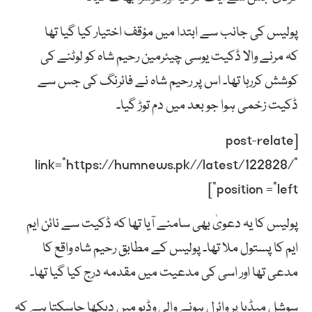
پولیس کی جانب سے ابتدا میں مؤقف اختیار کیا گیا تھا
کہ مرنے والا ڈکیت یوسی چیئرمین رحیم شاہ کو لوٹنے کی
کوشش کررہا تھا۔ اس پر رحیم شاہ نے فائرنگ کی جس سے
ڈکیت زخمی ہوا جو بعد میں دم توڑ گیا۔
[post-relate
link=”https://humnews.pk//latest/122828/”
position =”left”]
پولیس کا یہ دعویٰ بھی سامنے آیا تھا کہ ڈکیت سے نائن ایم
ایم کا پستول ملا تھا۔ پولیس کے مطابق رحیم شاہ واقع کا
مدعی تھا اور اسی کی مدعیت میں مقدمہ درج کیا گیا تھا۔
سوشل میڈیا پر وائرل ہونے والی وڈیو میں دیکھا جاسکتا ہے کہ