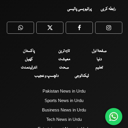
رابطہ کریں
پرائیویسی پالیسی
WhatsApp
Twitter
Facebook
Faceboo
صفحۂ اول
تازہ ترین
پاکستان
دنیا
معیشت
کھیل
تعلیم
صحت
انٹرٹینمنٹ
ٹیکنالوجی
دلچسپ و عجیب
Pakistan News in Urdu
Sports News in Urdu
Business News in Urdu
Tech News in Urdu