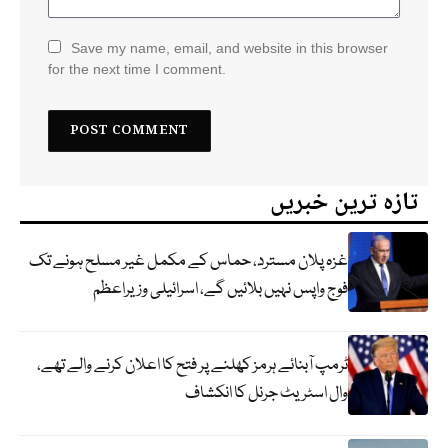
Save my name, email, and website in this browser
for the next time I comment.
تازہ ترین خبریں
غزہ پلان مسترد، حماس کے مکمل غیر مسلح ہونے تک
فوج واپس نہیں بلائیں گے، اسرائیلی وزیراعظم
ٹرمپ آبنائے ہرمز کھلنے پر فتح کا اعلان کرنے والے تھے،
وال اسٹریٹ جرنل کا انکشاف