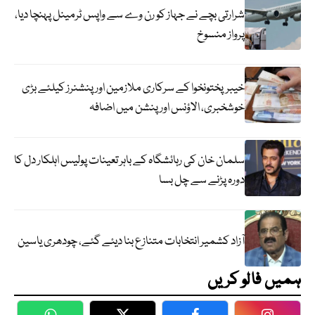
شرارتی بچے نے جہاز کو رن وے سے واپس ٹرمینل پہنچا دیا،
پرواز منسوخ
خیبرپختونخوا کے سرکاری ملازمین اور پنشنرز کیلئے بڑی
خوشخبری، الاؤنس اور پنشن میں اضافہ
سلمان خان کی رہائشگاہ کے باہر تعینات پولیس اہلکار دل کا
دورہ پڑنے سے چل بسا
آزاد کشمیر انتخابات متنازع بنا دیئے گئے، چودھری یاسین
ہمیں فالو کریں