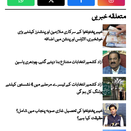
WhatsApp
Twitter
Facebook
Faceboo
متعلقہ خبریں
خیبرپختونخوا کے سرکاری ملازمین اور پنشنرز کیلئے بڑی
خوشخبری، الاؤنس اور پنشن میں اضافہ
آزاد کشمیر انتخابات متنازع بنا دیئے گئے، چودھری یاسین
آزاد کشمیر انتخابات کے تیسرے مرحلے میں 4 نشستوں کیلئے
پولنگ کل ہو گی
خیبر پختونخوا کی تحصیل غازی صوبہ پنجاب میں شامل؟
حقیقت کیا ہے؟