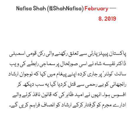
February
— Nafisa Shah (@ShahNafisa)
8, 2019
پاکستان پیپلزپارٹی سے تعلق رکھنے والی رکن قومی اسمبلی
ڈاکٹر نفیسہ شاہ نے اسی صورتحال پر سماجی رابطے کی ویب
سائٹ ’ٹوئٹر‘ پر جاری کردہ اپنے پیغام میں کہا کہ نوجوان ارشاد
رانجھانی کو بے رحمی سے قتل کردیا گیا یہ سب دیکھ کر
افسوس ہوا۔ انہوں نے امید ظاہر کی کہ قانون نافذ کرنے والے
ادارے مجرم کو گرفتار کرکے ارشاد کو انصاف فراہم کریں گے۔