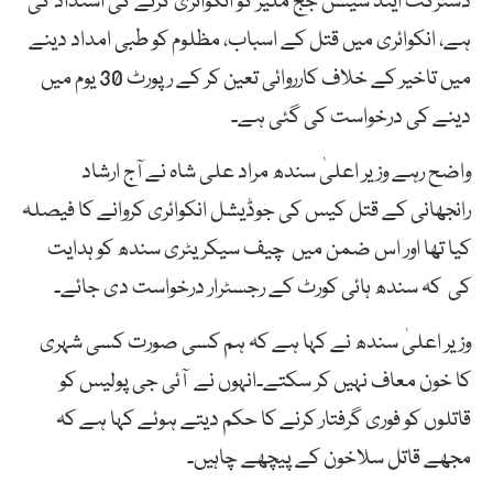
ڈسٹرکٹ اینڈ سیشن جج ملیر کو انکوائری کرنے کی استداد کی
ہے، انکوائری میں قتل کے اسباب، مظلوم کو طبی امداد دینے
میں تاخیر کے خلاف کارروائی تعین کر کے رپورٹ 30 یوم میں
دینے کی درخواست کی گئی ہے۔
واضح رہے وزیر اعلیٰ سندھ مراد علی شاہ نے آج ارشاد
رانجھانی کے قتل کیس کی جوڈیشل انکوائری کروانے کا فیصلہ
کیا تھا اور اس ضمن میں چیف سیکریٹری سندھ کو ہدایت
کی کہ سندھ ہائی کورٹ کے رجسٹرار درخواست دی جائے۔
وزیر اعلیٰ سندھ نے کہا ہے کہ ہم کسی صورت کسی شہری
کا خون معاف نہیں کر سکتے۔انہوں نے آئی جی پولیس کو
قاتلوں کو فوری گرفتار کرنے کا حکم دیتے ہوئے کہا ہے کہ
مجھے قاتل سلاخون کے پیچھے چاہیں۔