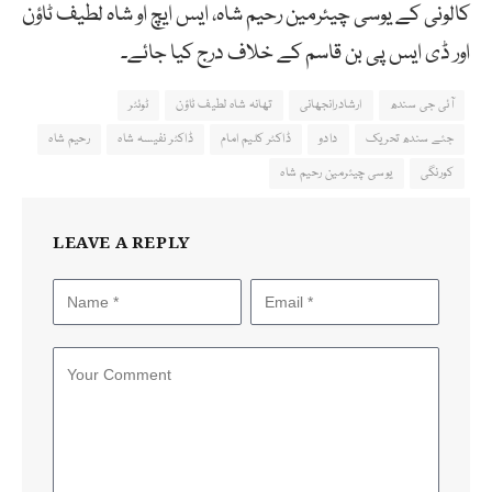
کالونی کے یوسی چیئرمین رحیم شاہ، ایس ایچ او شاہ لطیف ٹاؤن
اور ڈی ایس پی بن قاسم کے خلاف درج کیا جائے۔
آئی جی سندھ
ارشادرانجھانی
تھانہ شاہ لطیف ٹاؤن
ٹوئٹر
جئے سندھ تحریک
دادو
ڈاکٹر کلیم امام
ڈاکٹر نفیسہ شاہ
رحیم شاہ
کورنگی
یوسی چیئرمین رحیم شاہ
LEAVE A REPLY