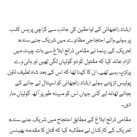
ارشاد رانجھانی کے لواحقین کی جانب سے کراچی پریس کلب
پر ہونے والے احتجاجی مظاہرے میں شریک جئے سندھ
تحریک کے رہنما نے مقامی ذرائع ابلاغ سے بات چیت میں
الزام عائد کیا کہ مقتول کو دو گولیاں لگی تھیں اور ہائی وے
پرتڑپ رہے تھے۔ ان کا کہنا تھا کہ اس کے بعد شاہ لطیف ٹاؤن
پولیس تڑپتے ہوئے ارشاد رانجھانی کو اسپتال لے جانے کے
بجائے تھانہ لے گئی جہاں اس کو مبینہ طور پر آٹھ گولیاں مار
دیں۔
مقامی ذرائع ابلاغ کے مطابق احتجاج میں شریک جئے سندھ
تحریک کے کارکنان نے مطالبہ کیا کہ قتل کا مقدمہ بھینس