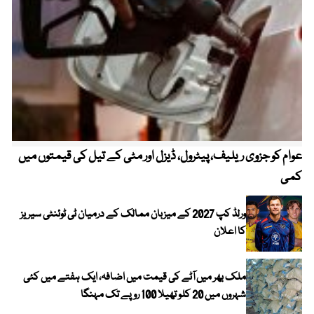
عوام کو جزوی ریلیف، پیٹرول، ڈیزل اور مٹی کے تیل کی قیمتوں میں
4 روز میں سونے کی قیمت میں بڑا اضافہ
کمی
ورلڈ کپ 2027 کے میزبان ممالک کے درمیان ٹی ٹوئنٹی سیریز
کا اعلان
ملک بھر میں آٹے کی قیمت میں اضافہ، ایک ہفتے میں کئی
شہروں میں 20 کلو تھیلا 100 روپے تک مہنگا