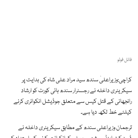
فائل فوٹو
کراچی:وزیراعلیٰ سندھ سید مراد علی شاہ کی ہدایت پر
سیکریٹری داخلہ نے رجسٹرار سندھ ہائی کورٹ کو ارشاد
رانجھانی کے قتل کیس سے متعلق جوڈیشل انکوائری کرنے
کیلئے خط لکھ دیا ہے۔
ترجمان وزیراعلی سندھ کے مطابق سیکریٹری داخلہ نے