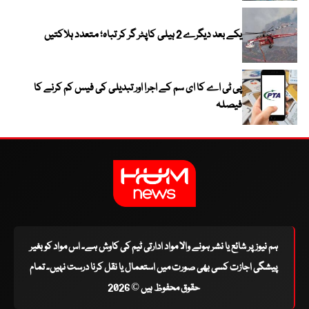
یکے بعد دیگرے 2 ہیلی کاپٹر گر کر تباہ؛ متعدد ہلاکتیں
پی ٹی اے کا ای سم کے اجرا اور تبدیلی کی فیس کم کرنے کا
فیصلہ
ہم نیوز پر شائع یا نشر ہونے والا مواد ادارتی ٹیم کی کاوش ہے۔ اس مواد کو بغیر
پیشگی اجازت کسی بھی صورت میں استعمال یا نقل کرنا درست نہیں۔ تمام
حقوق محفوظ ہیں © 2026