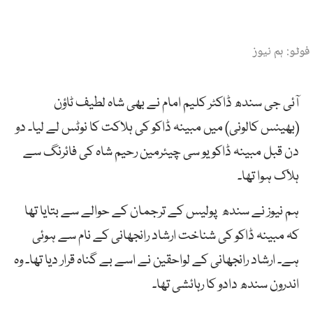
فوٹو: ہم نیوز
آئی جی سندھ ڈاکٹر کلیم امام نے بھی شاہ لطیف ٹاؤن
(بھینس کالونی) میں مبینہ ڈاکو کی ہلاکت کا نوٹس لے لیا۔ دو
دن قبل مبینہ ڈاکو یو سی چیئرمین رحیم شاہ کی فائرنگ سے
ہلاک ہوا تھا۔
ہم نیوز نے سندھ پولیس کے ترجمان کے حوالے سے بتایا تھا
کہ مبینہ ڈاکو کی شناخت ارشاد رانجھانی کے نام سے ہوئی
ہے۔ ارشاد رانجھانی کے لواحقین نے اسے بے گناہ قرار دیا تھا۔ وہ
اندرون سندھ دادو کا رہائشی تھا۔