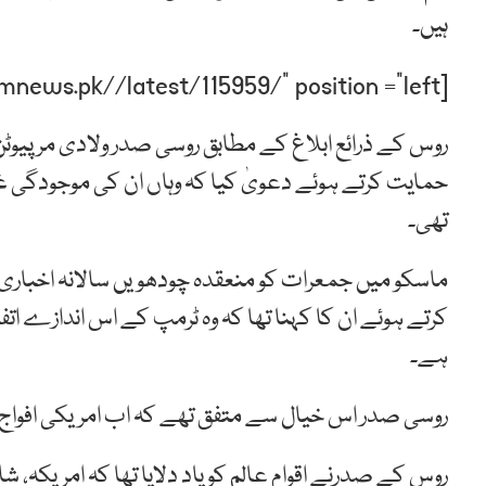
ہیں۔
[post-relate link=”https://humnews.pk//latest/115959/” position =”left”]
روس کے ذرائع ابلاغ کے مطابق روسی صدر ولادی مر پیو
حمایت کرتے ہوئے دعویٰ کیا کہ وہاں ان کی موجودگی غی
تھی۔
کرتے ہوئے ان کا کہنا تھا کہ وہ ٹرمپ کے اس اندازے ا
ہے۔
روسی صدر اس خیال سے متفق تھے کہ اب امریکی افواج 
روس کے صدرنے اقوام عالم کو یاد دلایا تھا کہ امریکہ، 