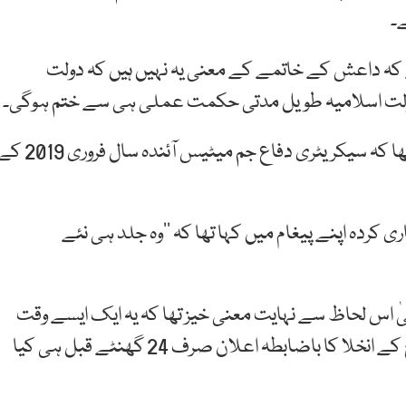
۔
ہ داعش کے خاتمے کے معنی یہ نہیں ہیں کہ دولت
ہ دولت اسلامیہ طویل مدتی حکمت عملی ہی سے ختم ہوگی۔
امریکہ کے صدر ڈونلڈ ٹرمپ نے جمعرات کو اعلان کیا تھا کہ سیکریٹری دفاع جم میٹیس آئندہ سال فرو
 کردہ اپنے پیغام میں کہا تھا کہ ’’وہ جلد ہی نئے
اس لحاظ سے نہایت معنی خیز تھا کہ یہ ایک ایسے وقت
میں سامنے آیا تھا کہ جب امریکہ نے شام سے اپنی افواج کے انخلا کا باضابطہ اعلان صرف 24 گھنٹے قبل ہی کیا