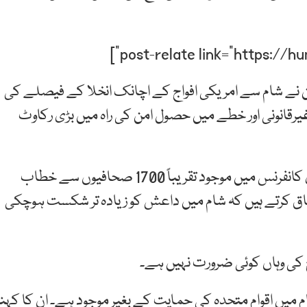
ٹن نے شام سے امریکی افواج کے اچانک انخلا کے فیصلے کی
رقانونی اور خطے میں حصول امن کی راہ میں بڑی رکاوٹ
ماسکو میں جمعرات کو منعقدہ چودھویں سالانہ اخباری کانفرنس میں موجود تقریباً 1700 صحافیوں سے خطاب
تفاق کرتے ہیں کہ شام میں داعش کو زیادہ تر شکست ہوچکی
کی وہاں کوئی ضرورت نہیں ہے۔
شام میں اقوام متحدہ کی حمایت کے بغیر موجود ہے۔ ان کا کہنا