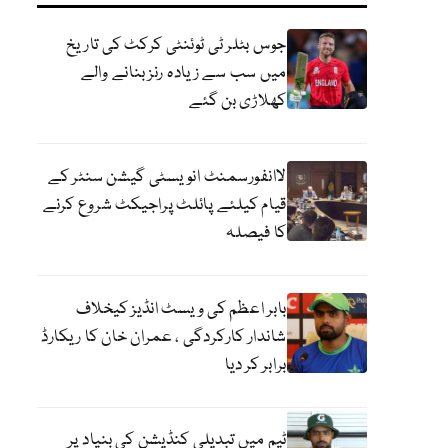
جوس بٹلر ٹی ٹوئنٹی کرکٹ کی تاریخ
میں سب سے زیادہ رنز بنانے والے
کھلاڑی بن گئے
لاانفورسمنٹ انویسٹی گیشن سنٹر کے
قیام کیلئے پائلٹ پراجیکٹ شروع کرنے
کا فیصلہ
بابر اعظم کی ویسٹ انڈیز کیخلاف
شاندار کارکردگی ، عمران خان کا ریکارڈ
برابر کر دیا
ٹیم میں تبدیلی کنڈیشن کی بنیاد پر