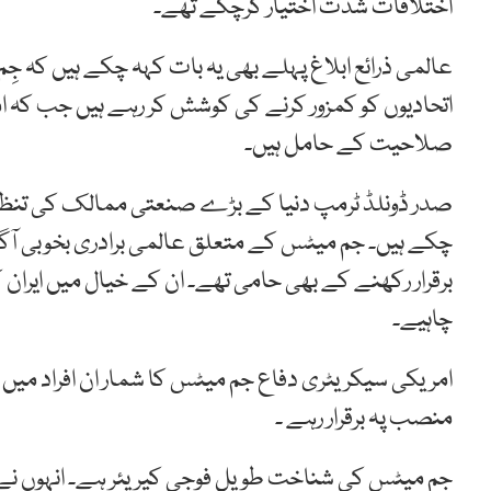
اختلافات شدت اختیار کرچکے تھے۔
عالمی ذرائع ابلاغ پہلے بھی یہ بات کہہ چکے ہیں کہ جِ
اتحادیوں کو کمزور کرنے کی کوشش کر رہے ہیں جب کہ امر
صلاحیت کے حامل ہیں۔
چکے ہیں۔ جم میٹس کے متعلق عالمی برادری بخوبی آگا
برقرار رکھنے کے بھی حامی تھے۔ ان کے خیال میں ایران ک
چاہیے۔
امریکی سیکریٹری دفاع جم میٹس کا شمار ان افراد می
منصب پہ برقرار رہے ۔