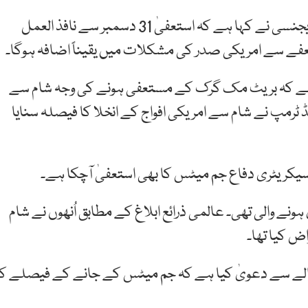
امریکی محکمہ خارجہ کے حوالے سے عالمی خبررساں ایجنسی نے کہا ہے کہ استعفیٰ 31 دسمبر سے نافذ العمل
فے سے امریکی صدر کی مشکلات میں یقیناً اضافہ ہوگا۔
ہے کہ بریٹ مک گرک کے مستعفی ہونے کی وجہ شام سے
 ٹرمپ نے شام سے امریکی افواج کے انخلا کا فیصلہ سنایا
کریٹری دفاع جم میٹس کا بھی استعفیٰ آچکا ہے۔
ے کی معیاد فروری 2019 میں پوری ہونے والی تھی۔ عالمی ذرائع ابلاغ کے مطابق اُنھوں نے شام
ض کیا تھا۔
حوالے سے دعویٰ کیا ہے کہ جم میٹس کے جانے کے فیصلے کا