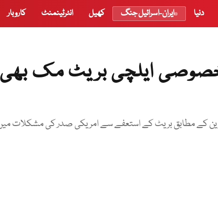
دنیا
ایران-اسرائیل جنگ
کھیل
انٹرٹینمنٹ
کاروبار
خصوصی ایلچی بریٹ مک بھی
سی مبصرین کے مطابق بریٹ کے استعفے سے امریکی صدر کی مشکلات میں