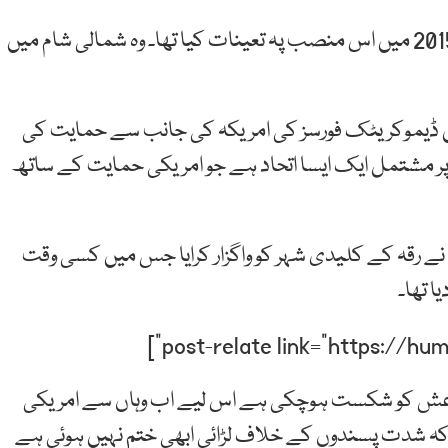
سابق امریکی صدر بارک اوبامہ نے بریٹ مک کو اکتوبر 2015 میں اس منصب پہ تعینات کیا تھا۔ وہ شمالی شام میں
ن ڈیموکریٹک فورسز کی امریکہ کی جانب سے حمایت کی
پر مشتمل ایک ایسا اتحاد ہے جو امریکی حمایت کے ساتھ
 نے رقہ کے کلیدی شہر کو واگزار کرایا جس میں کسی وقت
 تھا۔
داعش کو شکست ہوچکی ہے اس لیے اب وہاں سے امریکی
 کہ شدت پسندوں کے خلاف لڑائی ابھی ختم نہیں ہوئی ہے