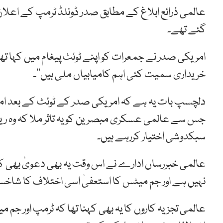
عالمی ذرائع ابلاغ کے مطابق صدر ڈونلڈ ٹرمپ کے اعلان 
گئے تھے۔
امریکی صدر نے جمعرات کو اپنے ٹوئٹ پیغام میں کہا تھا
خریداری سمیت کئی اہم کامیابیاں ملی ہیں‘‘۔
دلچسپ بات یہ ہے کہ امریکی صدر کے ٹوئٹ کے بعد امر
جس سے عالمی عسکری مبصرین کو یہ تاثر ملا کہ وہ ریٹائ
سبکدوشی اختیار کررہے ہیں۔
عالمی خبررساں ادارے نے اس وقت یہ بھی دعویٰ بھی ک
نہیں ہے اور جم میٹس کا استعفیٰ اسی اختلاف کا شاخس
عالمی تجزیہ کاروں کا یہ بھی کہنا تھا کہ ٹرمپ اور جم