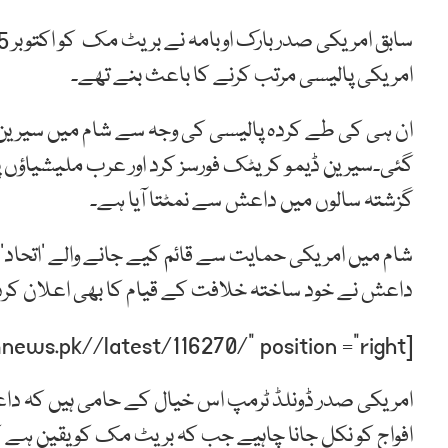
امریکی پالیسی مرتب کرنے کا باعث بنے تھے۔
ان ہی کی طے کردہ پالیسی کی وجہ سے شام میں سیری
گئی۔سیرین ڈیمو کریٹک فورسز کرد اور عرب ملیشیاؤں 
گزشتہ سالوں میں داعش سے نمٹتا آیا ہے۔
شام میں امریکی حمایت سے قائم کیے جانے والے ’اتحاد‘
داعش نے خود ساختہ خلافت کے قیام کا بھی اعلان کردیا
[post-relate link=”https://humnews.pk//latest/116270/” position =”right”]
امریکی صدر ڈونلڈ ٹرمپ اس خیال کے حامی ہیں کہ 
افواج کو نکل جانا چاہیے جب کہ بریٹ مک کو یقین ہے