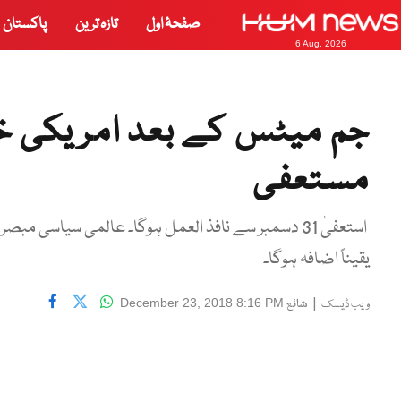
صفحۂ اول
تازہ ترین
پاکستان
6 Aug, 2026
جم میٹس کے بعد امریکی 
مستعفی
استعفیٰ 31 دسمبر سے نافذ العمل ہوگا۔ عالمی سیا
یقیناً اضافہ ہوگا۔
|
شائع
December 23, 2018 8:16 PM
ویب ڈیسک