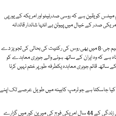
م میٹس کو یقین ہے کہ روسی صدرنیٹو اور امریکہ کے یورپی
یکی صدر کے خیال میں پیوٹن بے انتہا شاندار قائدانہ
صدر ڈونلڈ ٹرمپ دنیا کے بڑے صنعتی ممالک کی تنظیم جی-8 میں بھی روس کی رکنیت کی بحالی کی تجویز دے
ہ ہے کہ وہ ایران کے ساتھ ہونے والے جوہری معاہدے کو
ے ساتھ قائم جوہری معاہدہ یکطرفہ طور پر ختم نہیں کرنا
ں کیا جاسکتا ہے جو ٹرمپ کابینہ میں طویل عرصے تک اپنے
جم میٹس کی شناخت طویل فوجی کیریئر ہے۔ انہوں نے زندگی کے 44 سال امریکی فوج کی میرین کور میں گزارے