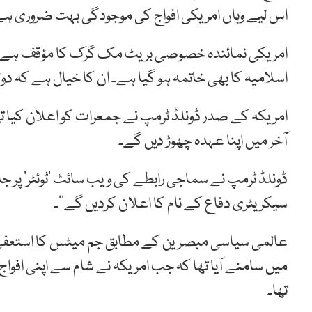
اس لیے وہاں امریکی افواج کی موجودگی بہت ضروری ہے
امریکی نمائندہ خصوصی بریٹ مک گرک کا مؤقف ہے ک
اسلامیہ کا بھی خاتمہ ہو گیا ہے۔ ان کا خیال ہے ک
آخر میں اپنا عہدہ چھوڑ دیں گے۔
ڈونلڈ ٹرمپ نے سماجی رابطے کی ویب سائٹ ’ٹوئٹر‘ پر جاری
سیکریٹری دفاع کے نام کا اعلان کردیں گے‘‘۔
عالمی سیاسی مبصرین کے مطابق جم میٹس کا استعفیٰ 
تھا۔