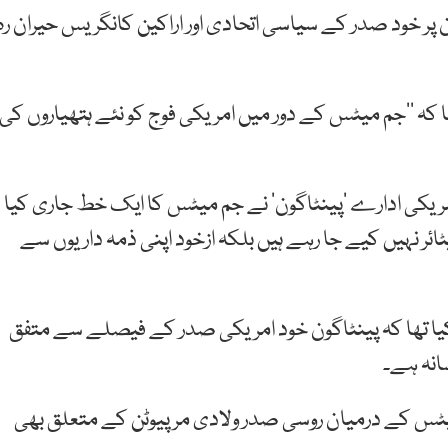
پر خود صدر کے سیاسی اتحادی اور اراکین کانگریس حیران رہ
 کہ ’’جم میٹس کے دور میں امریکی فوج کو نئے ہتھیاروں کی
یکی ادارے ’پینٹاگون‘ نے جم میٹس کا ایک خط جاری کیا
ر نہیں کیے جا رہے ہیں بلکہ ازخود اپنی ذمہ داریوں سے
یا تھا کہ پینٹاگون خود امریکی صدر کے فیصلے سے متفق
انہ ہے۔
 میٹس کے درمیان روسی صدر ولادی مر پیوٹن کے متعلق بھی