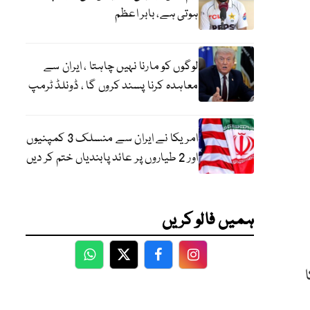
ہوتی ہے، بابر اعظم
لوگوں کو مارنا نہیں چاہتا ، ایران سے
معاہدہ کرنا پسند کروں گا ، ڈونلڈ ٹرمپ
امریکا نے ایران سے منسلک 3 کمپنیوں
اور 2 طیاروں پر عائد پابندیاں ختم کر دیں
ہمیں فالو کریں
WhatsApp
Twitter
Facebook
Facebook