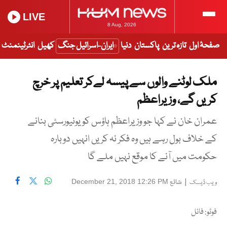
LIVE
8 Aug, 2026
صفحۂ اول
تازہ ترین
پاکستان
دنیا
ایران-اسرائیل جنگ
کھیل
انٹرٹینمنٹ
ملک لوٹنے والوں سے پیسہ لےکر تعلیم پر خرچ
کریں گے، وزیراعظم
عمران خان نے کہا جو وزیراعظم ہاؤس کو یونیورسٹی بنانے
کے خلاف بول رہے ہیں وہ فکر نہ کریں انہیں دوبارہ
حکومت میں آنے کا موقع نہیں ملے گا
|
شائع
December 21, 2018 12:26 PM
ویب ڈیسک
فوٹو: فائل