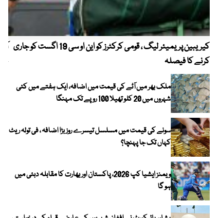
کیریبین پریمیئر لیگ ، قومی کرکٹرز کو این او سی 19 اگست کو جاری
آز
کرنے کا فیصلہ
چھی
ملک بھر میں آٹے کی قیمت میں اضافہ، ایک ہفتے میں کئی
شہروں میں 20 کلو تھیلا 100 روپے تک مہنگا
سونے کی قیمت میں مسلسل تیسرے روز بڑا اضافہ ، فی تولہ ریٹ
کہاں تک جا پہنچا؟
ویمنز ایشیا کپ 2026، پاکستان اور بھارت کا مقابلہ دبئی میں
ہو گا