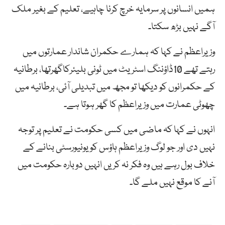
ہمیں انسانوں پر سرمایہ خرچ کرنا چاہیے، تعلیم کے بغیر ملک
آگے نہیں بڑھ سکتا۔
وزیراعظم نے کہا کہ ہمارے حکمران شاندار عمارتوں میں
رہتے تھے 10ڈاؤننگ اسٹریٹ میں ٹونی بلیئرکاگھرتھا، برطانیہ
کے حکمرانوں کو دیکھا تو مجھ میں تبدیلی آئی، برطانیہ میں
چھوٹی عمارت میں وزیراعظم کا گھر ہوتا ہے۔
انہوں نے کہا کہ ماضی میں کسی حکومت نے تعلیم پر توجہ
نہیں دی اور جو لوگ وزیراعظم ہاؤس کو یونیورسٹی بنانے کے
خلاف بول رہے ہیں وہ فکر نہ کریں انہیں دوبارہ حکومت میں
آنے کا موقع نہیں ملے گا۔