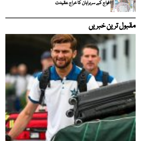
افواج کے سربراہان کا خراج عقیدت
مقبول ترین خبریں