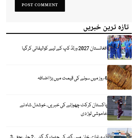
تازہ ترین خبریں
افغانستان 2027 ورلڈ کپ کے لیے کوالیفائی کرگیا
4 روز میں سونے کی قیمت میں بڑا اضافہ
پاکستان کرکٹ چھوڑنے کی خبریں، خوشدل شاہ نے
خاموشی توڑ دی
ڈیرہ غازی خان میں گھر کی چھت گر گئی ، 2 جاں بحق ، 3