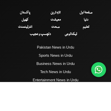
صفحۂ اول
تازہ ترین
پاکستان
دنیا
معیشت
کھیل
تعلیم
صحت
انٹرٹینمنٹ
ٹیکنالوجی
دلچسپ و عجیب
Pakistan News in Urdu
Sports News in Urdu
Business News in Urdu
Tech News in Urdu
Entertainment News in Urdu
Health News in Urdu
Hum News English