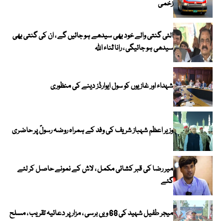
زخمی
الٹی گنتی والے خود بھی سیدھے ہو جائیں گے ، ان کی گنتی بھی
سیدھی ہو جائیگی ، رانا ثناء اللہ
شہداء اور غازیوں کو سول ایوارڈز دینے کی منظوری
وزیر اعظم شہباز شریف کی وفد کے ہمراہ روضہ رسولؐ پر حاضری
میر رضا کی قبر کشائی مکمل ، لاش کے نمونے حاصل کر لئے
گئے
میجر طفیل شہید کی 68 ویں برسی ، مزار پر دعائیہ تقریب ، مسلح