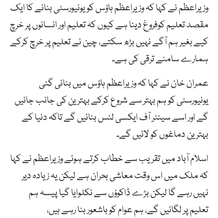
وزیراعظم نے کہا کہ وزیراعظم ہاؤس کو یونیورسٹی بنانے کا ایک
مقصد تعلیم کوفروغ دینا ہے کیوں کہ تعلیم اور انسانوں پر خرچ
کیے بغیر ہم آگے نہیں بڑھ سکتے، چین نے تعلیم پر خرچ کرکے
ہمارے سامنے ترقی کی ہے۔
عمران خان نے کہا کہ وزیراعظم ہاؤس میں بنائی گئی
یونیورسٹی کو ہم بہتر سے شروع کرکے بہترین کی جانب جائیں
گے اور اسے سینٹر آف ایکسی لنس بنائیں گے تاکہ دنیا کے
بہترین دماغوں کو لائیں گے۔
اسلام آباد میں تقریب سے خطاب کرتے ہوئے وزیراعظم نے کہا
کہ ملک میں اس وقت معاشی بحران ہے لیکن یہ زیادہ دیر
نہیں رہے گا لیکن بڑے ڈاکوؤں سے نکلوایا گیا پیسہ ہم
تعلیم پر لگائیں گے، ہم عوام کو باشعور بنا رہے ہیں،