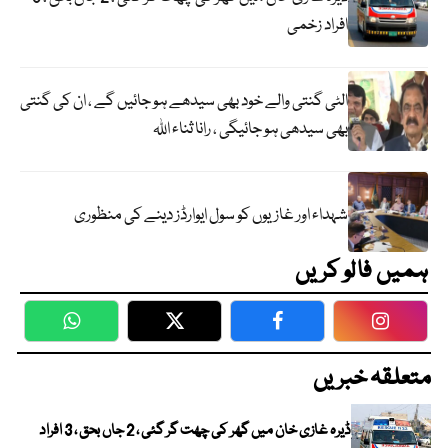
افراد زخمی
الٹی گنتی والے خود بھی سیدھے ہو جائیں گے ، ان کی گنتی
بھی سیدھی ہو جائیگی ، رانا ثناء اللہ
شہداء اور غازیوں کو سول ایوارڈز دینے کی منظوری
ہمیں فالو کریں
WhatsApp
Twitter
Facebook
Faceboo
متعلقہ خبریں
ڈیرہ غازی خان میں گھر کی چھت گر گئی ، 2 جاں بحق ، 3 افراد