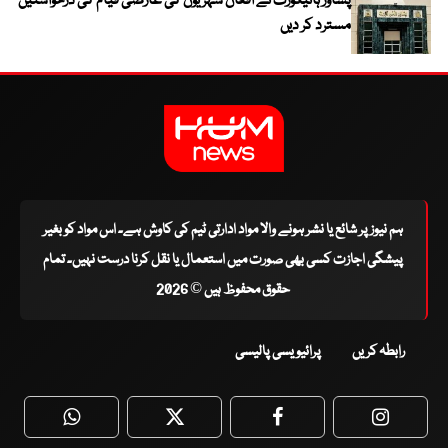
پشاور ہائیکورٹ نے افغان شہریوں کی عارضی قیام کی درخواستیں
مسترد کر دیں
ہم نیوز پر شائع یا نشر ہونے والا مواد ادارتی ٹیم کی کاوش ہے۔ اس مواد کو بغیر
پیشگی اجازت کسی بھی صورت میں استعمال یا نقل کرنا درست نہیں۔ تمام
حقوق محفوظ ہیں © 2026
رابطہ کریں
پرائیویسی پالیسی
WhatsApp
Twitter
Facebook
Faceboo