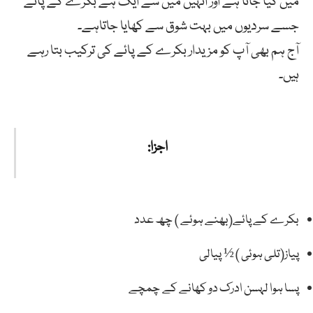
میں کیا جاتا ہے اور انہیں میں سے ایک ہے بکرے کے پائے
جسے سردیوں میں بہت شوق سے کھایا جاتاہے۔
آج ہم بھی آپ کو مزیدار بکرے کے پائے کی ترکیب بتا رہے
ہیں۔
اجزا:
بکرے کے پائے(بھنے ہوئے ) چھ عدد
پیاز(تلی ہوئی ) ½ پیالی
پسا ہوا لہسن ادرک دو کھانے کے چمچے