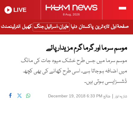
LIVE
8 Aug, 2026
صفحۂ اول
تازہ ترین
پاکستان
دنیا
ایران-اسرائیل جنگ
کھیل
انٹرٹینمنٹ
موسم سرما اور گرما گرم مزیدار پائے
موسم سرما میں جس طرح خشک میوہ جات کی مانگ
میں اضافہ ہوجاتا ہے۔ اسی طرح کھانے کی بھی کچھ
ڈشسزایسی ہوتی ہیں۔
|
شائع
December 19, 2018 6:33 PM
شازیہ انوار