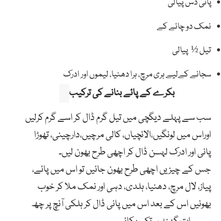
پانی دس پیالی
نمک دو چائے کے
تیل ½ پیالی
سجانے کےلیے ہری مرچ، ہرا دھنیا، لیموں اور ادرک
بکرے کے پائے بنانے کی ترکیب
سب سے پہلے دیگچی میں تیل گرم ڈال کر اسے گرم کرلیں
اوراس میں لونگیں،الائچیاں، کالی مرچیں،دارچینی، تھوڑا
پانی اور ادرک لہسن ڈال کر اچھی طرح بھون لیں۔
جس کے چیزیں اچھی طرح بھون جائیں تو اس میں پائے،
پیاز، لال مرچ، دھنیا، ہلدی، دہی اور نمک ملا کر خوب
بھونیں اس کے بعد اس میں پانی ڈال کر ہلکی آنچ پر چھ