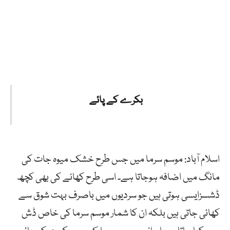
بکرے کے پائے
اسلام آباد: موسم سرما میں جس طرح خشک میوہ جات کی
مانگ میں اضافہ ہوجاتا ہے۔ اسی طرح کھانے کی بھی کچھ
ڈشسزایسی ہوتی ہیں جو سردیوں میں باصرف بہت شوق سے
کھائی جاتی ہیں بلکہ ان کا شمار موسم سرما کی خاص ڈش