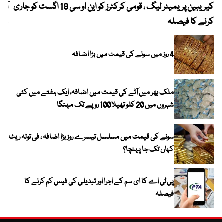
کیریبین پریمیئر لیگ ، قومی کرکٹرز کو این او سی 19 اگست کو جاری
آز
کرنے کا فیصلہ
چھی
4 روز میں سونے کی قیمت میں بڑا اضافہ
ملک بھر میں آٹے کی قیمت میں اضافہ، ایک ہفتے میں کئی
شہروں میں 20 کلو تھیلا 100 روپے تک مہنگا
سونے کی قیمت میں مسلسل تیسرے روز بڑا اضافہ ، فی تولہ ریٹ
کہاں تک جا پہنچا؟
پی ٹی اے کا ای سم کے اجرا اور تبدیلی کی فیس کم کرنے کا
فیصلہ