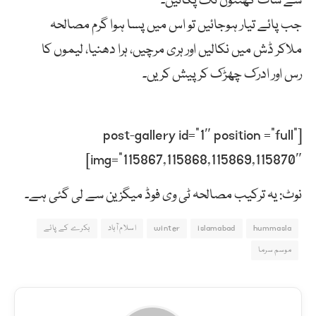
سے سات گھنٹوں تک پکائیں۔
جب پائے تیار ہوجائیں تو اس میں پسا ہوا گرم مصالحہ
ملاکر ڈش میں نکالیں اور ہری مرچیں، ہرا دھنیا، لیموں کا
رس اور ادرک چھڑک کر پیش کریں۔
[post-gallery id=”1″ position =”full”
img=”115867,115868,115869,115870″]
نوٹ: یہ ترکیب مصالحہ ٹی وی فوڈ میگزین سے لی گئی ہے۔
hummasla
islamabad
winter
اسلام آباد
بکرے کے پائے
موسم سرما