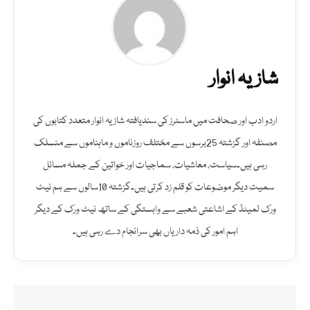
شازیہ انوار
اردو ادب اور صحافت میں ماسٹرز کی سندیافتہ شازیہ انوار متعدد کتابوں کی
مصنفہ اور گزشتہ 25برسوں سے مختلف روزناموں و ماہناموں سے منسلک
رہی ہیں۔سیاست، معاشیات، سماجیات اور خواتین کے جملہ مسائل
سمیت دیگر موضوعات کو قلم زد کرتی ہیں۔گزشتہ 10سالوں سے ہم نیٹ
ورک لمیٹڈ کے اشاعتی شعبے سے وابستگی کے ساتھ نیٹ ورک کے دیگر
اہم امور کی ذمہ داریاں بھی سرانجام دے رہی ہیں۔