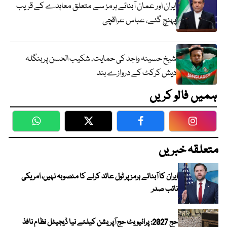
ایران اور عمان آبنائے ہرمز سے متعلق معاہدے کے قریب
پہنچ گئے، عباس عراقچی
شیخ حسینہ واجد کی حمایت، شکیب الحسن پر بنگلہ
دیش کرکٹ کے دروازے بند
ہمیں فالو کریں
WhatsApp
Twitter
Facebook
Faceboo
متعلقہ خبریں
ایران کا آبنائے ہرمز پر ٹول عائد کرنے کا منصوبہ نہیں، امریکی
نائب صدر
حج 2027: پرائیویٹ حج آپریشن کیلئے نیا ڈیجیٹل نظام نافذ