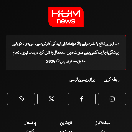
ہم نیوز پر شائع یا نشر ہونے والا مواد ادارتی ٹیم کی کاوش ہے۔ اس مواد کو بغیر
پیشگی اجازت کسی بھی صورت میں استعمال یا نقل کرنا درست نہیں۔ تمام
حقوق محفوظ ہیں © 2026
رابطہ کریں
پرائیویسی پالیسی
WhatsApp
Twitter
Facebook
Faceboo
صفحۂ اول
تازہ ترین
پاکستان
دنیا
معیشت
کھیل