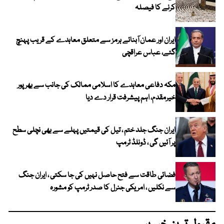
کرنے کا فیصلہ
ایران اور عمان آبنائے ہرمز سے متعلق معاہدے کے قریب پہنچ
گئے، عباس عراقچی
مکہ دفاعی معاہدے کا اسلامی ممالک کی جانب سے بھرپور
خیرمقدم، اہم پیشرفت قرار دے دیا
ایران جنگ جلد ختم ، تیل کی قیمتیں پہلے سے بھی نچلی سطح
پر آئیں گی ، ڈونلڈ ٹرمپ
فضائی طاقت سے فتح حاصل نہیں کی جا سکتی ، ایران جنگ
سے نکلیں ، امریکی جنرل کا صدر ٹرمپ کو مشورہ