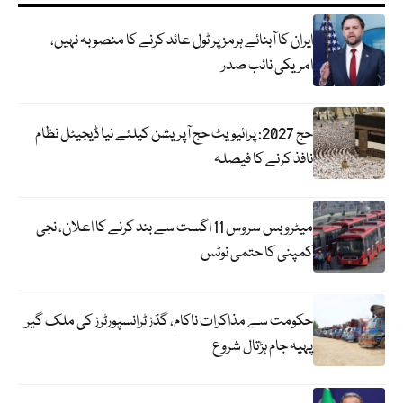
ایران کا آبنائے ہرمز پر ٹول عائد کرنے کا منصوبہ نہیں،
امریکی نائب صدر
حج 2027: پرائیویٹ حج آپریشن کیلئے نیا ڈیجیٹل نظام
نافذ کرنے کا فیصلہ
میٹرو بس سروس 11 اگست سے بند کرنے کا اعلان، نجی
کمپنی کا حتمی نوٹس
حکومت سے مذاکرات ناکام، گڈز ٹرانسپورٹرز کی ملک گیر
پہیہ جام ہڑتال شروع