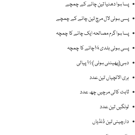
پسا ہوا دھنیا تین چائے کے چمچے
پسی ہوئی لال مرچ تین چائے کے چمچے
پسا ہوا گرم مصالحہ ایک چائے کا چمچہ
پسی ہوئی ہلدی ¼چائے کا چمچہ
دہی(پھینٹی ہوئی ) ½ پیالی
ہری الائچیاں تین عدد
ثابت کالی مرچیں چھ عدد
لونگیں تین عدد
دارچینی تین ڈنڈیاں