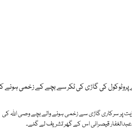
ے پروٹوکول کی گاڑی کی ٹکر سے بچے کے زخمی ہونے کا
یت پر سرکاری گاڑی سے زخمی ہونے والے بچے وصی اللہ کی
 عبدالغفار قیصرانی اس کے گھر تشریف لے گئے۔