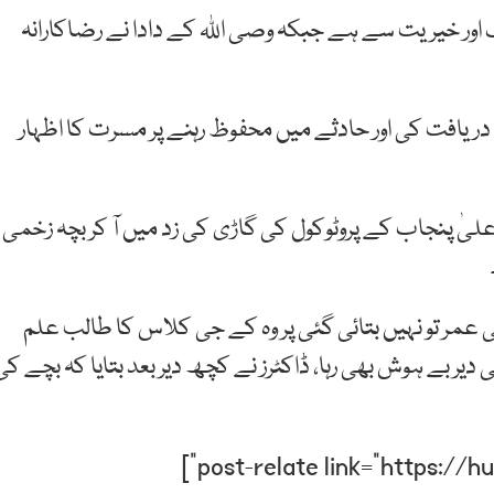
 اور خیریت سے ہے جبکہ وصی اللہ کے دادا نے رضاکارانہ
 دریافت کی اور حادثے میں محفوظ رہنے پر مسرت کا اظہار
اعلیٰ پنجاب کے پروٹوکول کی گاڑی کی زد میں آ کر بچہ زخمی
مر تو نہیں بتائی گئی پر وہ کے جی کلاس کا طالب علم
دیر بے ہوش بھی رہا، ڈاکٹرز نے کچھ دیر بعد بتایا کہ بچے کی