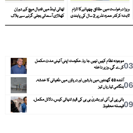
ویزا درخواست میں حقائق چھپانےکا الزام
تھائی لینڈ میں فٹبال میچ کے دوران
ثابت؛ کرکٹر حمزہ نذر پر 2 سال کی پابندی
کھلاڑی آسمانی بجلی گرنے سے ہلاک
موجودہ نظام کہیں نہیں جا رہا، حکومت اپنی آئینی مدت مکمل
0
کرے گی، وزیر داخلہ
آئندہ 48 گھنٹوں میں بارشوں اور دریاؤں میں طغیانی کا خدشہ،
0
ہنگامی تیاریاں تیز
بانی پی ٹی آئی اور بشریٰ بی بی کی قیدِ تنہائی کیس، دلائل مکمل،
0
فیصلہ محفوظ