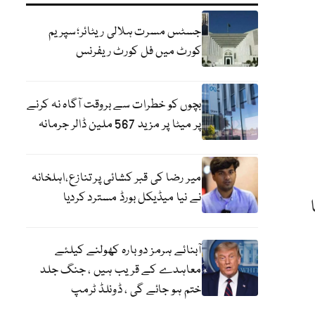
جسٹس مسرت ہلالی ریٹائر؛سپریم
کورٹ میں فل کورٹ ریفرنس
بچوں کو خطرات سے بروقت آگاہ نہ کرنے
پر میٹا پر مزید 567 ملین ڈالر جرمانہ
میر رضا کی قبر کشائی پر تنازع،اہلخانہ
نے نیا میڈیکل بورڈ مسترد کردیا
آبنائے ہرمز دوبارہ کھولنے کیلئے
معاہدے کے قریب ہیں ، جنگ جلد
ختم ہو جائے گی ، ڈونلڈ ٹرمپ