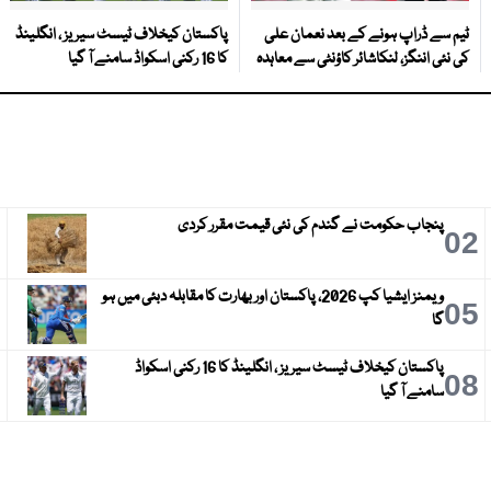
ٹیم سے ڈراپ ہونے کے بعد نعمان علی
پاکستان کیخلاف ٹیسٹ سیریز ، انگلینڈ
کی نئی اننگز، لنکاشائر کاؤنٹی سے معاہدہ
کا 16 رکنی اسکواڈ سامنے آ گیا
پنجاب حکومت نے گندم کی نئی قیمت مقرر کردی
3
02
ویمنز ایشیا کپ 2026، پاکستان اور بھارت کا مقابلہ دبئی میں ہو
6
05
گا
پاکستان کیخلاف ٹیسٹ سیریز ، انگلینڈ کا 16 رکنی اسکواڈ
9
08
سامنے آ گیا