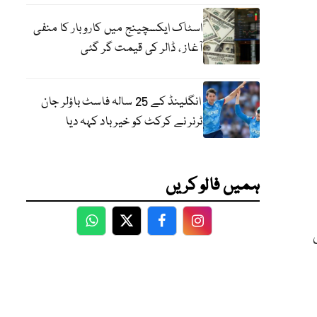
اسٹاک ایکسچینج میں کاروبار کا منفی
آغاز ، ڈالر کی قیمت گر گئی
انگلینڈ کے 25 سالہ فاسٹ باؤلر جان
ٹرنر نے کرکٹ کو خیر باد کہہ دیا
ہمیں فالو کریں
WhatsApp
Twitter
Facebook
Facebook