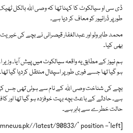
ڈی سی او سیالکوٹ کا کہنا تھا کہ وصی اللہ بالکل ٹھیک
طور پر ڈرائیور کو معاف کر دیا ہے۔
محمد طاہر وٹو اور عبدالغفار قیصرانی نے بچے کی خیریت
بھی کیا۔
ہم نیوز کے مطابق یہ واقعہ سیالکوٹ میں پیش آیا۔ وزیر 
ہو گیا تھا جسے فوری طور پر اسپتال منتقل کردیا گیا تھا۔
بچے کی شناخت وصی اللہ کے نام سے ہوئی تھی جس کی ع
ہے۔ حادثے کے باعث بچہ بہت خوفزدہ ہو گیا تھا اور کافی 
حالت خطرے سے باہر ہے۔
[post-relate link=”https://humnews.pk//latest/90833/” position =”left”]