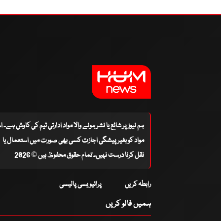
ہم نیوز پر شائع یا نشر ہونے والا مواد ادارتی ٹیم کی کاوش ہے۔ 
مواد کو بغیر پیشگی اجازت کسی بھی صورت میں استعمال یا
نقل کرنا درست نہیں۔ تمام حقوق محفوظ ہیں © 2026
رابطہ کریں
پرائیویسی پالیسی
ہمیں فالو کریں