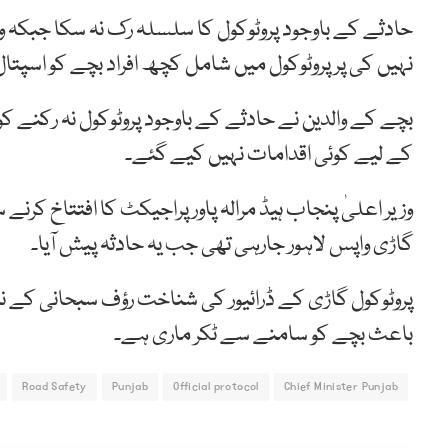
حادثے کے باوجود پروٹوکول کا سلسلہ رک نہ سکا جبکہ
نہیں کی پر پروٹوکول میں شامل کچھ افراد بچے کو اسپتال
بچے کے والدین نے حادثے کے باوجود پروٹوکول نہ رکنے 
کے لیے کوئی اقدامات نہیں کیے گئے۔
وزیر اعلیٰ پنجاب ہیڈ مرالہ پاور پراجیکٹ کا افتتاخ کرن
گاڑی واپس لاہور جارہی تھی جب یہ حادثہ پیش آیا۔
پروٹوکول گاڑی کے ڈرائیور کی شناخت رؤف سبحانی کے نام
باعث بچے کو سامنے سے ٹکر ماری ہے۔
Road Safety
Punjab
Official protocol
Chief Minister Punjab