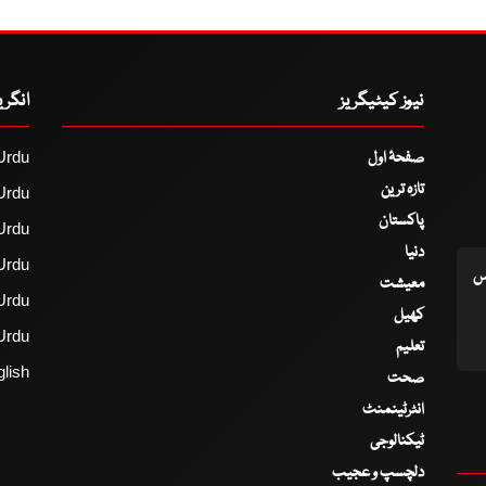
نیوز کیٹیگریز
انگر
صفحۂ اول
Urdu
تازہ ترین
Urdu
پاکستان
Urdu
دنیا
Urdu
اس
معیشت
Urdu
کھیل
Urdu
تعلیم
lish
صحت
انٹرٹینمنٹ
ٹیکنالوجی
دلچسپ و عجیب