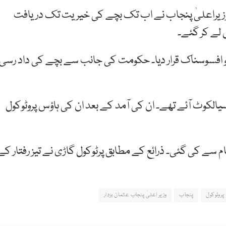
 وزیراعلیٰ پنجاب نے اب تک بچے کی خیریت تک دریافت
 لے کر گئے۔
کو افسوسناک قرار دیا۔ حکومت کی جانب سے بچے کی داد رسی
ے سیالکوٹ آئے تھے۔ ان کی آمد کے بعد ان کی ہاؤس پروٹوکول
 سے کی گئی۔ ذرائع کے مطابق پرٹوکول گاڑی نے تیز رفتار کے
پروٹوکول
پنجاب
وزیر اعلیٰ پنجاب عثمان بزدار