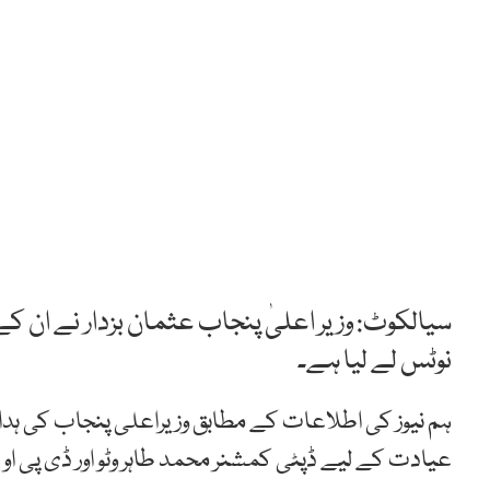
سیالکوٹ: وزیر اعلیٰ پنجاب عثمان بزدار نے ان ک
نوٹس لے لیا ہے۔
ہم نیوز کی اطلاعات کے مطابق وزیراعلی پنجاب کی ہدا
عیادت کے لیے ڈپٹی کمشنر محمد طاہر وٹو اور ڈی پی او