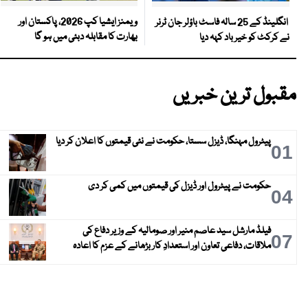
ویمنز ایشیا کپ 2026، پاکستان اور
انگلینڈ کے 25 سالہ فاسٹ باؤلر جان ٹرنر
بھارت کا مقابلہ دبئی میں ہو گا
نے کرکٹ کو خیر باد کہہ دیا
مقبول ترین خبریں
پیٹرول مہنگا، ڈیزل سستا، حکومت نے نئی قیمتوں کا اعلان کر دیا
01
حکومت نے پیٹرول اور ڈیزل کی قیمتوں میں کمی کر دی
04
فیلڈ مارشل سید عاصم منیر اور صومالیہ کے وزیر دفاع کی
07
ملاقات، دفاعی تعاون اور استعدادِ کار بڑھانے کے عزم کا اعادہ