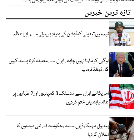
حدنگاہ کم ہونے کی وجہ سے ٹریفک کی روانی متاثر ہو رہی ہے۔
تازہ ترین خبریں
ٹیم میں تبدیلی کنڈیشن کی بنیاد پر ہوتی ہے، بابر اعظم
لوگوں کو مارنا نہیں چاہتا ، ایران سے معاہدہ کرنا پسند کروں
گا ، ڈونلڈ ٹرمپ
امریکا نے ایران سے منسلک 3 کمپنیوں اور 2 طیاروں پر
عائد پابندیاں ختم کر دیں
پیٹرول مہنگا، ڈیزل سستا، حکومت نے نئی قیمتوں کا
اعلان کر دیا