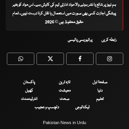
ہم نیوز پر شائع یا نشر ہونے والا مواد ادارتی ٹیم کی کاوش ہے۔ اس مواد کو بغیر
پیشگی اجازت کسی بھی صورت میں استعمال یا نقل کرنا درست نہیں۔ تمام
حقوق محفوظ ہیں © 2026
رابطہ کریں
پرائیویسی پالیسی
WhatsApp
Twitter
Facebook
Faceboo
صفحۂ اول
تازہ ترین
پاکستان
دنیا
معیشت
کھیل
تعلیم
صحت
انٹرٹینمنٹ
ٹیکنالوجی
دلچسپ و عجیب
Pakistan News in Urdu