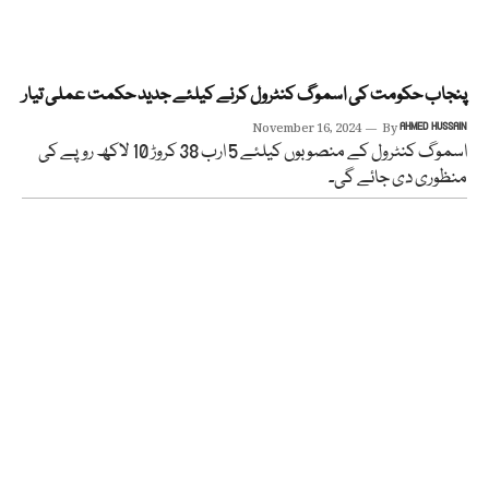
پنجاب حکومت کی اسموگ کنٹرول کرنے کیلئے جدید حکمت عملی تیار
November 16, 2024
By
AHMED HUSSAIN
اسموگ کنٹرول کے منصوبوں کیلئے 5 ارب 38 کروڑ 10 لاکھ روپے کی
منظوری دی جائے گی۔