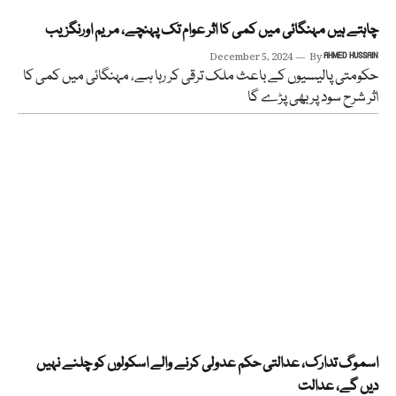
چاہتے ہیں مہنگائی میں کمی کا اثر عوام تک پہنچے، مریم اورنگزیب
December 5, 2024
By
AHMED HUSSAIN
حکومتی پالیسیوں کے باعث ملک ترقی کر رہا ہے، مہنگائی میں کمی کا
اثر شرح سود پر بھی پڑے گا
اسموگ تدارک، عدالتی حکم عدولی کرنے والے اسکولوں کو چلنے نہیں
دیں گے، عدالت