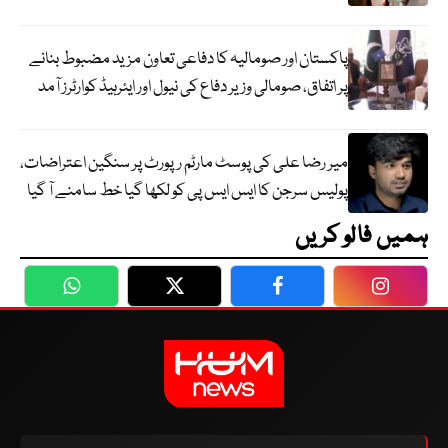
پاکستان اور صومالیہ کا دفاعی تعاون مزید مضبوط بنانے
پر اتفاق، صومالی وزیر دفاع کی نیول اور ایئرہیڈ کوارٹرز آمد
میر رضا علی کی پوسٹ مارٹم رپورٹ پر سنگین اعتراضات،
پولیس سرجن کا ایس ایس پی کو لکھا گیا خط سامنے آ گیا
ہمیں فالو کریں
WhatsApp
Twitter
Facebook
Faceboo