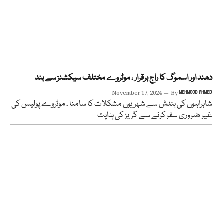
دھند اور اسموگ کا راج برقرار ، موٹروے مختلف سیکشنز سے بند
November 17, 2024
By
MEHMOOD AHMED
شاہراہوں کی بندش سے شہریوں مشکلات کا سامنا ، موٹروے پولیس کی
غیر ضروری سفر کرنے سے گریز کی ہدایت