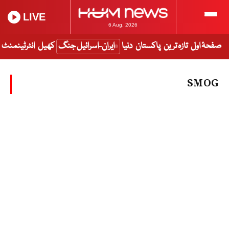
LIVE
6 Aug, 2026
صفحۂ اول
تازہ ترین
پاکستان
دنیا
ایران-اسرائیل جنگ
کھیل
انٹرٹینمنٹ
SMOG