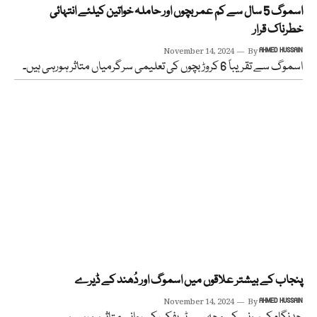
اسموگ 5 سال سے کم عمر بچوں اور حاملہ خواتین کیلئے انتہائی
خطرناک قرار
November 14, 2024
By
AHMED HUSSAIN
اسموگ سے تقریباً 6 کروڑ بچوں کی تعلیمی سرگرمیاں متاثر ہورہی ہیں۔
پنجاب کے بیشتر علاقوں میں اسموگ اور دُھند کے ڈیرے
November 14, 2024
By
AHMED HUSSAIN