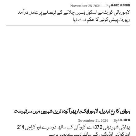
November 28, 2024
By
AHMED HUSSAIN
لاہور ہائی کورٹ نے اسکول بسیں چلانے کے فیصلے پر عمل درآمد
رپورٹ پیش کرنے کا حکم دے دیا
ہواؤں کا رخ تبدیل، لاہور ایک بار پھر آلودہ ترین شہروں میں سرفہرست
November 21, 2024
By
LAL KHAN
بھارتی شہر دہلی 372 اے کیو آئی کے ساتھ دوسرے اور کراچی 214
ایئرکوالٹی انڈیکس کے ساتھ تیسرے نمبر پر ہے