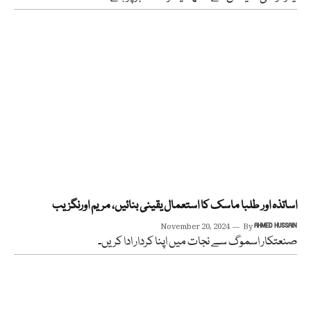
اساتذہ اور طلبا ماسک کا استعمال یقینی بنائیں، مریم اورنگزیب
November 20, 2024
By
AHMED HUSSAIN
صنعتکار اسموگ سے نجات میں اپنا کردار ادا کریں۔