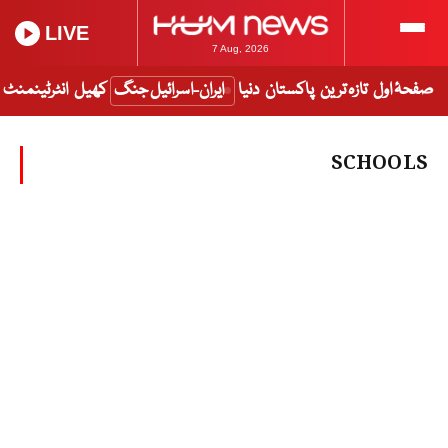
LIVE
7 Aug, 2026
صفحۂ اول
تازہ ترین
پاکستان
دنیا
ایران-اسرائیل جنگ
کھیل
انٹرٹینمنٹ
SCHOOLS