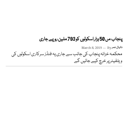
پنجاب مں 50 ہزار اسکولوں کو 793 ملین روپے جاری
دانیال عمر
By
March 8, 2019
محکمہ خزانہ پنجاب کی جانب سے جاری یہ فنڈز سرکاری اسکولوں کی
ویلفیئر پر خرچ کیے جائیں گے