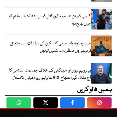
گروپ کیپٹن عاصم طارق قتل کیس، عدالت نے ملزم کو
جیل بھیج دیا
خیبرپختونخوا اسمبلی کا اراکین کی مراعات سے متعلق
ترمیمی بل منظور، اہم شقیں تبدیل
پیٹرولیم لیوی اور مہنگائی کے خلاف جماعت اسلامی کا
آج ملک گیر احتجاج، 510 شاہراہوں پر دھرنوں کا اعلان
ہمیں فالو کریں
WhatsApp
Twitter
Facebook
Faceboo