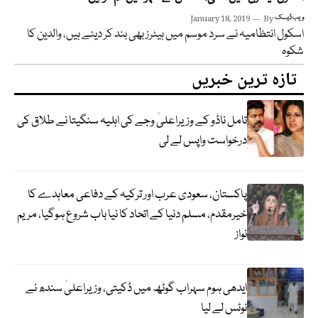
ویب ڈیسک
By
January 18, 2019
اسکول انتظامیہ نے سرد موسم میں ہیٹرز بھی بند کر دیئے ہیں، والدین کا
شکوہ
تازہ ترین خبریں
تامل ناڈو کے وزیراعلیٰ وجے کی اہلیہ سنگیتا نے طلاق کی
درخواست واپس لے لی
پاکستان، سعودی عرب اور ترکیہ کے دفاعی معاہدے کا
خیرمقدم، مسلم دنیا کے اتحاد کا نیا باب شروع ہوگیا، مریم
نواز
ایدھی ہوم سہراب گوٹھ میں ڈکیتی، وزیراعلیٰ سندھ نے
نوٹس لے لیا