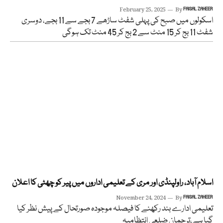
February 25, 2025
By
FAISAL ZAHEER
اسکولوں میں صبح کی پہلی شفٹ ساڑھے 7 بجے سے 11 بجے، دوسری
شفٹ 11 بج کر 15 منٹ سے 2 بج کر 45 منٹ تک ہوگی
اسلام آباد، راولپنڈی اور مری کے تعلیمی اداروں میں پیر کو چھٹی کا اعلان
November 24, 2024
By
FAISAL ZAHEER
تعلیمی ادارے بند رکھنے کا فیصلہ موجودہ صورتحال کے پیش نظر کیا
گیا ہے،ترجمان ضلعی انتظامیہ