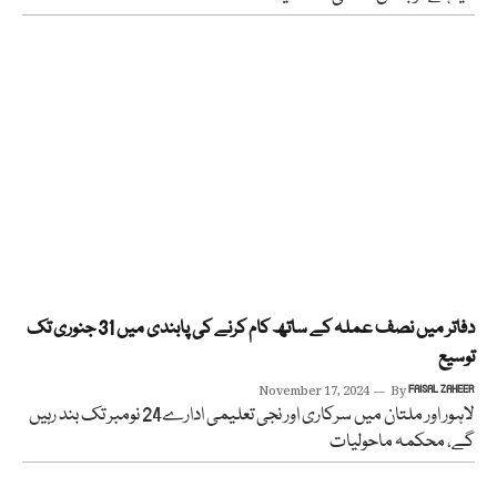
دفاتر میں نصف عملہ کے ساتھ کام کرنے کی پابندی میں 31 جنوری تک
توسیع
November 17, 2024
By
FAISAL ZAHEER
لاہور اور ملتان میں سرکاری اور نجی تعلیمی ادارے24 نومبر تک بند رہیں
گے، محکمہ ماحولیات