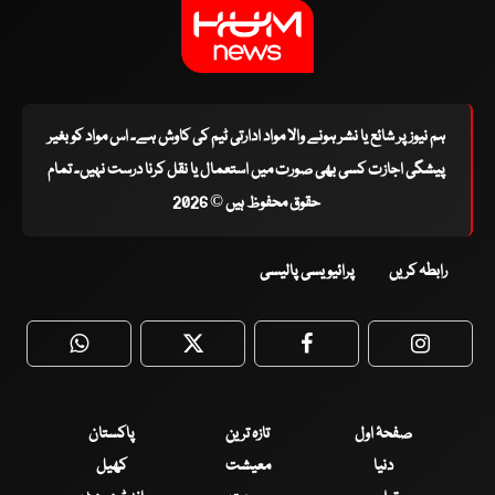
ہم نیوز پر شائع یا نشر ہونے والا مواد ادارتی ٹیم کی کاوش ہے۔ اس مواد کو بغیر
پیشگی اجازت کسی بھی صورت میں استعمال یا نقل کرنا درست نہیں۔ تمام
حقوق محفوظ ہیں © 2026
رابطہ کریں
پرائیویسی پالیسی
WhatsApp
Twitter
Facebook
Faceboo
صفحۂ اول
تازہ ترین
پاکستان
دنیا
معیشت
کھیل