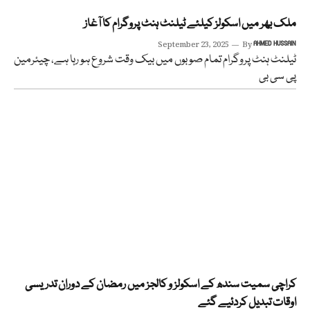
ملک بھر میں اسکولز کیلئے ٹیلنٹ ہنٹ پروگرام کا آغاز
September 23, 2025
By
AHMED HUSSAIN
ٹیلنٹ ہنٹ پروگرام تمام صوبوں میں بیک وقت شروع ہو رہا ہے، چیئرمین
پی سی بی
کراچی سمیت سندھ کے اسکولز و کالجز میں رمضان کے دوران تدریسی
اوقات تبدیل کردئیے گئے