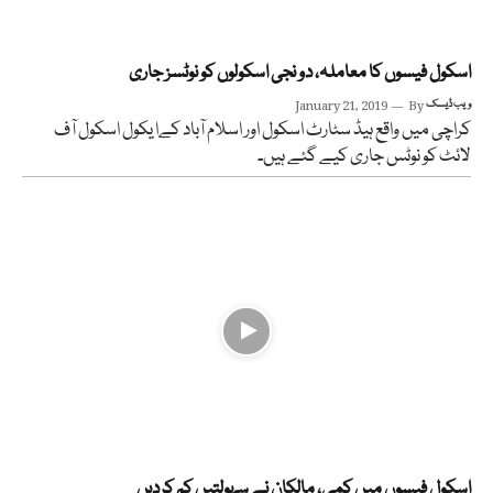
اسکول فیسوں کا معاملہ، دو نجی اسکولوں کو نوٹسز جاری
ویب ڈیسک
By
January 21, 2019
کراچی میں واقع ہیڈ سٹارٹ اسکول اور اسلام آباد کےا یکول اسکول آف
لائٹ کو نوٹس جاری کیے گئے ہیں۔
اسکول فیسوں میں کمی، مالکان نے سہولتیں کم کردیں