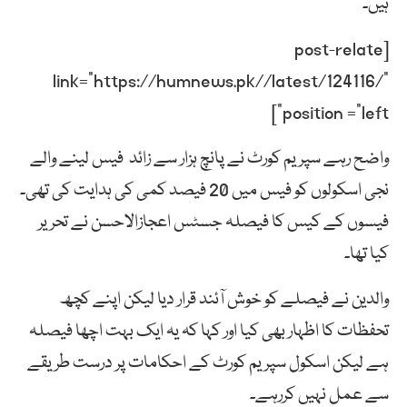
ہیں۔
[post-relate
link=”https://humnews.pk//latest/124116/”
position =”left”]
واضح رہے سپریم کورٹ نے پانچ ہزار سے زائد فیس لینے والے
نجی اسکولوں کو فیس میں 20 فیصد کمی کی ہدایت کی تھی۔
فیسوں کے کیس کا فیصلہ جسٹس اعجازالاحسن نے تحریر
کیا تھا۔
والدین نے فیصلے کو خوش آئند قرار دیا لیکن اپنے کچھ
تحفظات کا اظہار بھی کیا اور کہا کہ یہ ایک بہت اچھا فیصلہ
ہے لیکن اسکول سپریم کورٹ کے احکامات پر درست طریقے
سے عمل نہیں کررہے۔