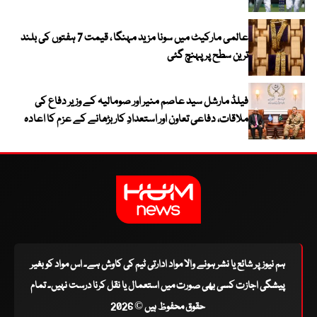
عالمی مارکیٹ میں سونا مزید مہنگا ، قیمت 7 ہفتوں کی بلند
ترین سطح پر پہنچ گئی
فیلڈ مارشل سید عاصم منیر اور صومالیہ کے وزیر دفاع کی
ملاقات، دفاعی تعاون اور استعدادِ کار بڑھانے کے عزم کا اعادہ
ہم نیوز پر شائع یا نشر ہونے والا مواد ادارتی ٹیم کی کاوش ہے۔ اس مواد کو بغیر
پیشگی اجازت کسی بھی صورت میں استعمال یا نقل کرنا درست نہیں۔ تمام
حقوق محفوظ ہیں © 2026