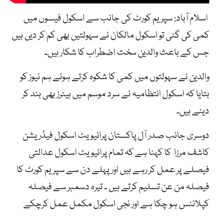
اسلام آباد: سپریم
کورٹ
کی جانب سے
اسکول
فیسوں
میں
کمی
کی
گئی
تو
اسکول
مالکان
نے
سہولتیں
بھی
کم
کر
دیں ہیں
جس کے باعث
والدین
سخت اضطراب کا شکار ہیں۔
والدین نے سہولتوں میں کمی کا شکوہ کرتے ہوئے ہم نیوز کو
بتایا کہ اسکول انتظامیہ نے سرد موسم میں ہیٹرز بھی بند کر
دیئے ہیں۔
دوسری جانب صدر آل پاکستان پرائیویٹ اسکول فیڈریشن
کاشف مرزا کا کہنا ہے کہ تمام پرائیویٹ اسکول عدالتی
فیصلے پر عمل کر رہے ہیں اورپہلے دن سے سپریم کورٹ کا
فیصلہ من عن تسلیم کرتے ہیں ۔ تیرہ دسمبر سے فیصلہ
کپلائنس ہو چکا ہے اور نجی اسکول مکمل عمل کرچکے