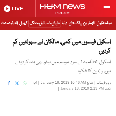
LIVE
7 Aug, 2026
صفحۂ اول
تازہ ترین
پاکستان
دنیا
ایران-اسرائیل جنگ
کھیل
انٹرٹینمنٹ
اسکول فیسوں میں کمی، مالکان نے سہولتیں کم
کردیں
اسکول انتظامیہ نے سرد موسم میں ہیٹرز بھی بند کر دیئے
ہیں، والدین کا شکوہ
|
شائع
|
اپ
January 18, 2019 10:46 AM
ویب ڈیسک
ڈیٹ
|
January 18, 2019 2:13 PM