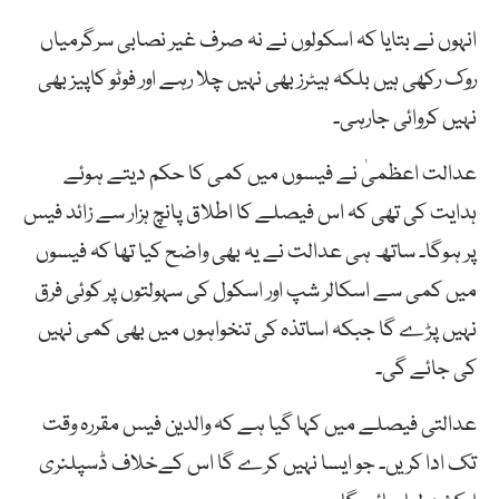
انہوں نے بتایا کہ اسکولوں نے نہ صرف غیر نصابی سرگرمیاں
روک رکھی ہیں بلکہ ہیٹرز بھی نہیں چلا رہے اور فوٹو کاپیز بھی
نہیں کروائی جارہی۔
عدالت اعظمیٰ نے فیسوں میں کمی کا حکم دیتے ہوئے
ہدایت کی تھی کہ اس فیصلے کا اطلاق پانچ ہزار سے زائد فیس
پر ہوگا۔ ساتھ ہی عدالت نے یہ بھی واضح کیا تھا کہ فیسوں
میں کمی سے اسکالر شپ اور اسکول کی سہولتوں پر کوئی فرق
نہیں پڑے گا جبکہ اساتذہ کی تنخواہوں میں بھی کمی نہیں
کی جائے گی۔
عدالتی فیصلے میں کہا گیا ہے کہ والدین فیس مقررہ وقت
تک ادا کریں۔ جو ایسا نہیں کرے گا اس کےخلاف ڈسپلنری