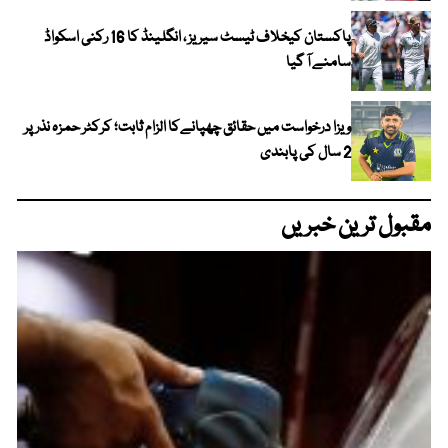
پاکستان کیخلاف ٹیسٹ سیریز ، انگلینڈ کا 16 رکنی اسکواڈ
سامنے آ گیا
ویزا درخواست میں حقائق چھپانےکا الزام ثابت؛ کرکٹر حمزہ نذر پر
2 سال کی پابندی
مقبول ترین خبریں