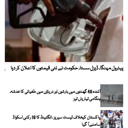
پیٹرول مہنگا، ڈیزل سستا، حکومت نے نئی قیمتوں کا اعلان کر دیا
پنج
آئندہ 48 گھنٹوں میں بارشوں اور دریاؤں میں طغیانی کا خدشہ،
ہنگامی تیاریاں تیز
پاکستان کیخلاف ٹیسٹ سیریز ، انگلینڈ کا 16 رکنی اسکواڈ
سامنے آ گیا