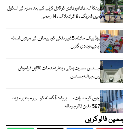
بینکاک ، دادا اور دادی کو قتل کرنے کے بعد ملزم کی اسکول
میں فائرنگ ، 8 افراد ہلاک ، 14 زخمی
براڈ پیک حادثہ،5غیرملکی کوہ پیماؤں کی میتیں اسلام
آبادپہنچادی گئیں
جسٹس مسرت ہلالی ریٹائر؛خدمات ناقابل فراموش
ہیں،چیف جسٹس
بچوں کو خطرات سے بروقت آگاہ نہ کرنے پر میٹا پر مزید
567 ملین ڈالر جرمانہ
ہمیں فالو کریں