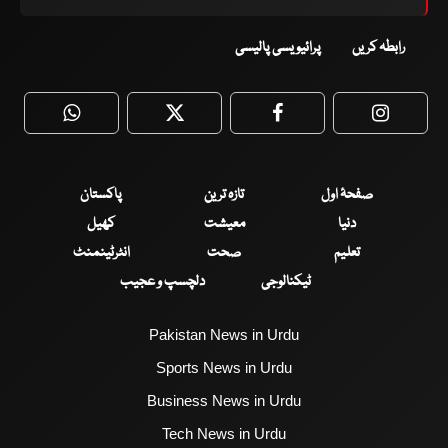
رابطہ کریں
پرائیویسی پالیسی
WhatsApp
Twitter
Facebook
Faceboo
صفحۂ اول
تازہ ترین
پاکستان
دنیا
معیشت
کھیل
تعلیم
صحت
انٹرٹینمنٹ
ٹیکنالوجی
دلچسپ و عجیب
Pakistan News in Urdu
Sports News in Urdu
Business News in Urdu
Tech News in Urdu