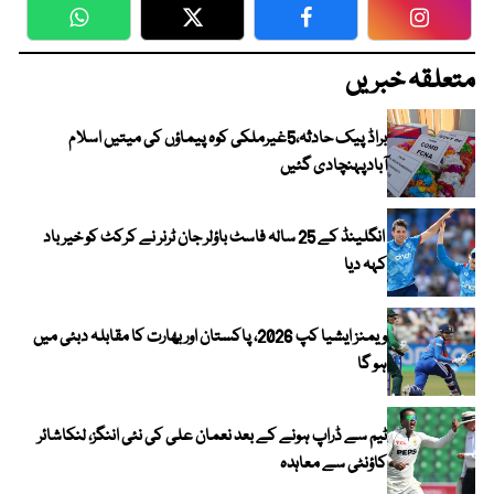
WhatsApp
Twitter
Facebook
Faceboo
متعلقہ خبریں
براڈ پیک حادثہ،5غیرملکی کوہ پیماؤں کی میتیں اسلام
آبادپہنچادی گئیں
انگلینڈ کے 25 سالہ فاسٹ باؤلر جان ٹرنر نے کرکٹ کو خیر باد
کہہ دیا
ویمنز ایشیا کپ 2026، پاکستان اور بھارت کا مقابلہ دبئی میں
ہو گا
ٹیم سے ڈراپ ہونے کے بعد نعمان علی کی نئی اننگز، لنکاشائر
کاؤنٹی سے معاہدہ