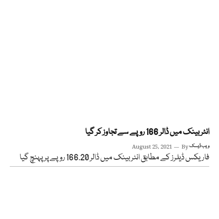
انٹر بینک میں ڈالر 166 روپے سے تجاوز کر گیا
ویب ڈیسک
By
August 25, 2021
فاریکس ڈیلرز کے مطابق انٹر بینک میں ڈالر 166.20 روپے پر پہنچ گیا