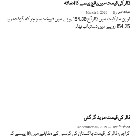
ڈالر کی قیمت میں پانچ پیسے کا اضافہ
غیاث الدین
By
March 6, 2020
اوپن مارکیٹ میں ڈالر آج 154.30 روپے میں فروخت ہوا جو کہ گزشتہ روز
154.25 روپے میں دستیاب تھا۔
ڈالر کی قیمت مزید گر گئی
ویب ڈیسک
By
December 30, 2019
کراچی: ڈالر کی قیمت پاکستان کی کرنسی کے مقابلے میں 10 پیسے کم