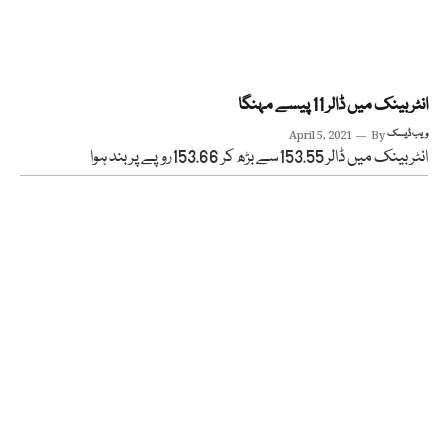
انٹر بینک میں ڈالر 11 پیسے مہنگا
ویب ڈیسک
By
April 5, 2021
انٹر بینک میں ڈالر 153.55سے بڑھ کر 153.66روپے پر بند ہوا