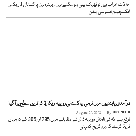
حالات خراب ہیں تو ٹھیک بھی ہوسکتے ہیں،چیئرمین پاکستان فاریکس
ایکسچینج ایسوسی ایشن
درآمدی پابندیوں میں نرمی ،پاکستانی روپیہ ریکارڈ کم ترین سطح پر آگیا
August 22, 2023
By
FAISAL ZAHEER
توقع ہے کہ فی الحال روپیہ ڈالر کے مقابلے میں 295 اور 305 کے درمیان
ٹریڈ کرے گا، بروکریج کمپنی