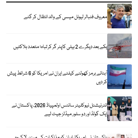
معروف فٹبالر لیونل میسی کے والد انتقال کر گئے
یکے بعد دیگرے 2 ہیلی کاپٹر گر کر تباہ؛ متعدد ہلاکتیں
آبنائے ہرمز کھولنے کیلئے ایران نے امریکا کو 6 شرائط پیش
کر دیں
انٹرنیشنل نیوکلیئر سائنس اولمپیاڈ 2026، پاکستان نے
ایک گولڈ اور دو سلور میڈلز جیت لیے
پاکستان نے امریکا، ایران کو مذاکرات کی میز پر لا کر وہ