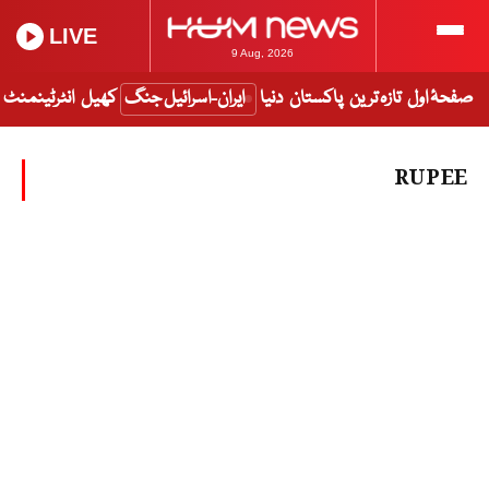
LIVE
9 Aug, 2026
صفحۂ اول
تازہ ترین
پاکستان
دنیا
ایران-اسرائیل جنگ
کھیل
انٹرٹینمنٹ
RUPEE