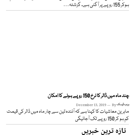
ہوکر 155 روپے پر آگئی ہے۔ گزشتہ…
چند ماہ میں ڈالر کا نرخ 150 روپے ہونے کا امکان
ویب ڈیسک
By
December 13, 2019
ماہرین معاشیات کا کہنا ہے کہ آئندہ تین سے چار ماہ میں ڈالر کی قیمت
کم ہو کر 150 روپے تک آجائیگی
تازہ ترین خبریں