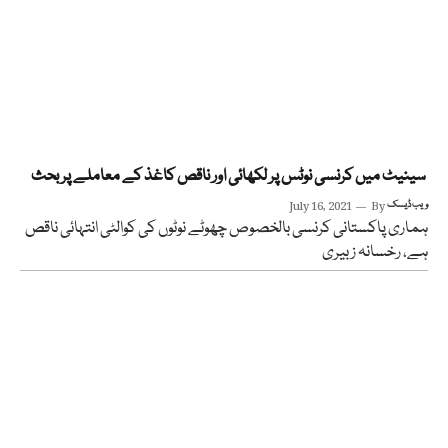
سینیٹ میں کرنسی نوٹس پر لکھائی اور ناقص کاغذ کے معاملے پر بحث
ویب ڈیسک
By
July 16, 2021
ہماری پاکستانی کرنسی بالخصوص چھوٹے نوٹوں کی کوالٹی انتہائی ناقص
ہے، رخسانہ زبیری