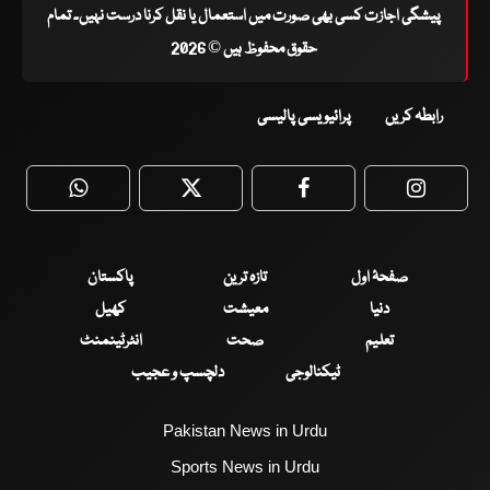
پیشگی اجازت کسی بھی صورت میں استعمال یا نقل کرنا درست نہیں۔ تمام
حقوق محفوظ ہیں © 2026
رابطہ کریں
پرائیویسی پالیسی
WhatsApp
Twitter
Facebook
Faceboo
صفحۂ اول
تازہ ترین
پاکستان
دنیا
معیشت
کھیل
تعلیم
صحت
انٹرٹینمنٹ
ٹیکنالوجی
دلچسپ و عجیب
Pakistan News in Urdu
Sports News in Urdu