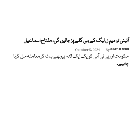
آئینی ترامیم ن لیگ کے ہی گلے پڑ جائیں گی، مفتاح اسماعیل
October 5, 2024
By
AHMED HUSSAIN
حکومت اور پی ٹی آئی کو ایک ایک قدم پیچھے ہٹ کر معاملہ حل کرنا
چاہیے۔