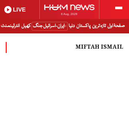
LIVE
6 Aug, 2026
صفحۂ اول
تازہ ترین
پاکستان
دنیا
ایران-اسرائیل جنگ
کھیل
انٹرٹینمنٹ
MIFTAH ISMAIL