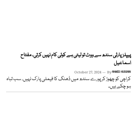
پیپلزپارٹی سندھ سے ووٹ تو لیتی ہے کوئی کام نہیں کرتی، مفتاح
اسماعیل
October 27, 2024
By
AHMED HUSSAIN
کراچی کو چھوڑ کر پورے سندھ میں ڈھنگ کا فیملی پارک نہیں، سب تباہ
ہو چکے ہیں۔