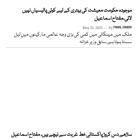
موجودہ حکومت معیشت کی بہتری کے لیے کوئی پالیسیاں نہیں
لائی،مفتاح اسماعیل
May 25, 2025
By
FAISAL ZAHEER
ملک میں مہنگائی میں کمی کی بڑی وجہ عالمی مارکیٹوں میں تیل
سستا ہونا ہے،سابق وزیر خزانہ
ساڑھے دس کروڑ پاکستانی خط غربت سے نیچے ہیں، مفتاح اسماعیل