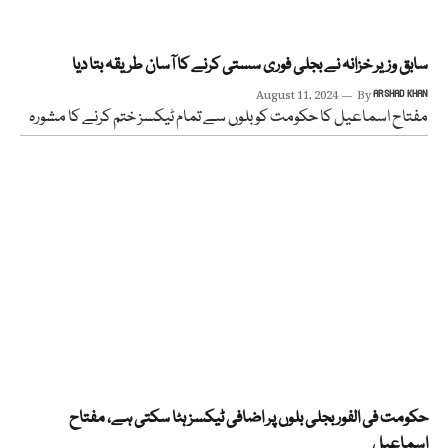
سابق وزیر خزانہ نے بجلی فوری سستی کرنے کا آسان طریقہ بتا دیا
August 11, 2024
By
ARSHAD KHAN
مفتاح اسماعیل کا حکومت کو بلوں سے تمام ٹیکسز ختم کرنے کا مشورہ
حکومت فی الفور بجلی بلوں پر اضافی ٹیکسز ہٹا سکتی ہے، مفتاح
اسماعیل