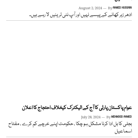
August 2, 2024
By
AHMED HUSSAIN
ادھر زہر کھانے کے پیسے نہیں اور آپ نئی ٹرینیں لا رہے ہیں۔
عوام پاکستان پارٹی کا آج کے الیکٹرک کیخلاف احتجاج کا اعلان
July 28, 2024
By
MEHMOOD AHMED
بجلی کا بل ادا کرنا مشکل ہو چکا ، حکومت اپنے خرچے کم کرے ، مفتاح
اسماعیل