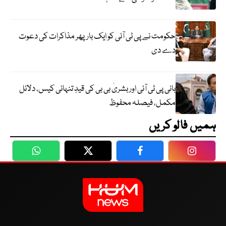
حکومت نے پی ٹی آئی کو ایک بارپھر مذاکرات کی دعوت
دے دی
بانی پی ٹی آئی اور بشریٰ بی بی کی قیدِ تنہائی کیس، دلائل
مکمل، فیصلہ محفوظ
ہمیں فالو کریں
WhatsApp
Twitter
Facebook
Faceboo