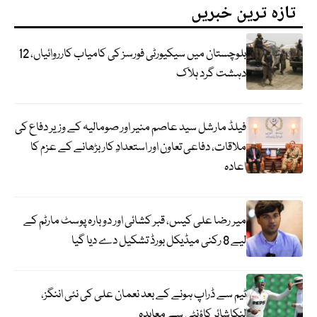
تازہ ترین خبریں
بلوچستان میں سیکیورٹی فورسز کی کامیاب کارروائیاں، 12
دہشت گرد ہلاک
فیلڈ مارشل سید عاصم منیر اور صومالیہ کے وزیر دفاع کی
ملاقات، دفاعی تعاون اور استعدادِ کار بڑھانے کے عزم کا
اعادہ
میر رضا علی کیس، قبر کشائی اور دوبارہ پوسٹ مارٹم کے
لیے 8 رکنی میڈیکل بورڈ تشکیل دے دیا گیا
ٹیم سے ڈراپ ہونے کے بعد نعمان علی کی نئی اننگز،
لنکاشائر کاؤنٹی سے معاہدہ