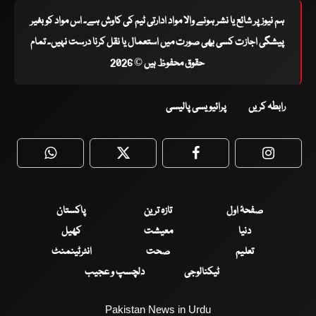
ہم نیوز پر شائع یا نشر ہونے والا مواد ادارتی ٹیم کی کاوش ہے۔ اس مواد کو بغیر
پیشگی اجازت کسی بھی صورت میں استعمال یا نقل کرنا درست نہیں۔ تمام
حقوق محفوظ ہیں © 2026
رابطہ کریں
پرائیویسی پالیسی
WhatsApp
Twitter
Facebook
Faceboo
صفحۂ اول
تازہ ترین
پاکستان
دنیا
معیشت
کھیل
تعلیم
صحت
انٹرٹینمنٹ
ٹیکنالوجی
دلچسپ و عجیب
Pakistan News in Urdu