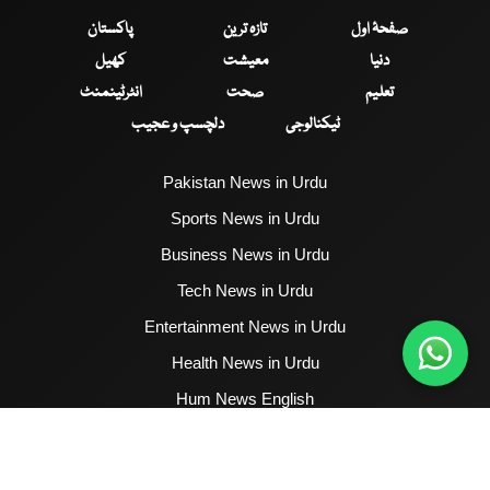
صفحۂ اول
تازہ ترین
پاکستان
دنیا
معیشت
کھیل
تعلیم
صحت
انٹرٹینمنٹ
ٹیکنالوجی
دلچسپ و عجیب
Pakistan News in Urdu
Sports News in Urdu
Business News in Urdu
Tech News in Urdu
Entertainment News in Urdu
Health News in Urdu
Hum News English