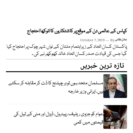
کپاس کے عالمی دن کے موقع پر کاشتکاروں کا انوکھا احتجاج
عادل نظامی
By
October 7, 2019
پاکستان کسان اتحاد کے زیراہتمام ملتان کے نواں شہر چوک پر احتجاج کیا
گیا جس کی قیادت صدر کسان اتحاد خالد کھوکھر نے کی ۔
تازہ ترین خبریں
مسلمان متحد ہوں تو ہر چیلنج کا ڈٹ کر مقابلہ کر سکتے
ہیں، ایرانی وزیر خارجہ
عوام کو جزوی ریلیف، پیٹرول، ڈیزل اور مٹی کے تیل کی
قیمتوں میں کمی