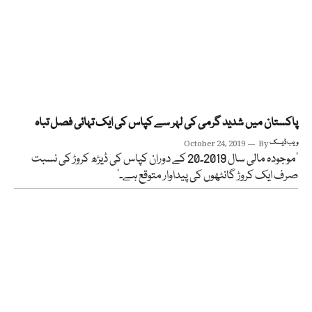
پاکستان میں شدید گرمی کی لہر سے کپاس کی ایک تہائی فصل تباہ
ویب ڈیسک
By
October 24, 2019
’موجودہ مالی سال 2019۔20 کے دوران کپاس کی ڈیڑھ کروڑ کی نسبت
صرف ایک کروڑ گانٹھوں کی پیداوار متوقع ہے۔‘