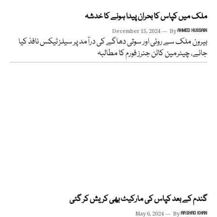
ملک میں کپاس کا بحران پیدا ہونے کا خدشہ
December 15, 2024
By
AHMED HUSSAIN
بیرون ملک سے روئی اور سوتی دھاگے کی درآمد پر سیلز ٹیکس نافذ کیا
جائے، چیئرمین کاٹن جنرز فورم کا مطالبہ
گندم کے بعد کپاس کی مارکیٹ بھی کریش کر گئی
May 6, 2024
By
ARSHAD KHAN