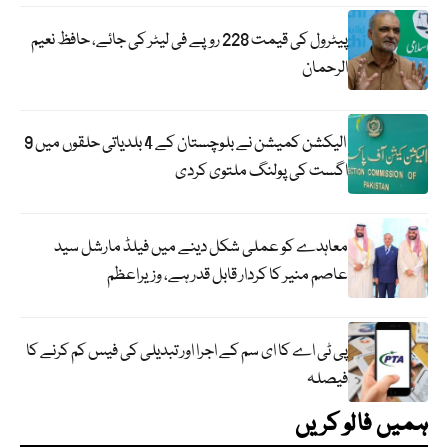
پیٹرول کی قیمت 228 روپے فی لیٹر کی جائے، حافظ نعیم
الرحمان
الیکشن کمیشن نے بلوچستان کے 4 بلدیاتی حلقوں میں 9
اگست کی پولنگ ملتوی کردی
معاہدے کو عملی شکل دینے میں فیلڈ مارشل سید
عاصم منیر کا کردار قابل قدر ہے، وزیراعظم
پی ٹی اے کا ای سم کے اجرا اور تبدیلی کی فیس کم کرنے کا
فیصلہ
ہمیں فالو کریں