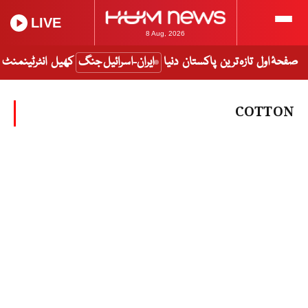
LIVE
8 Aug, 2026
صفحۂ اول
تازہ ترین
پاکستان
دنیا
ایران-اسرائیل جنگ
کھیل
انٹرٹینمنٹ
COTTON