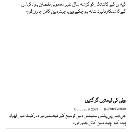
کپاس کے کاشتکار کو گزشہ سال غیر معمولی نقصان ہوا، کپاس
کےکاشتکار دلبرداشتہ ہو چکے ہیں، چیئرمین کاٹن جنزرز فورم
روئی کی قیمتیں گر گئیں
October 9, 2023
By
FAISAL ZAHEER
جی ایس پی پلس سٹیٹس میں توسیع کے فیصلے نے مارکیٹ میں ٹھراؤ
پیدا کیا، چیئرمین کاٹن جنرز فورم