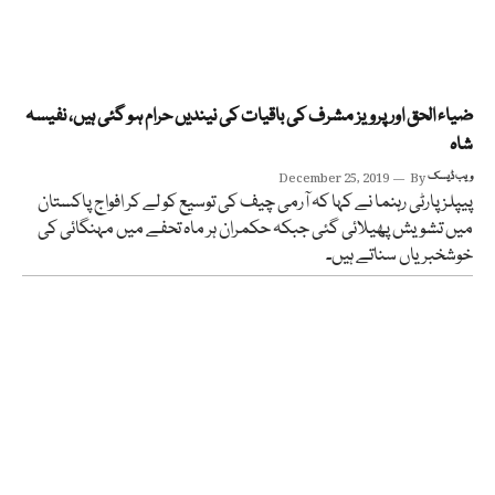
ضیاء الحق اور پرویز مشرف کی باقیات کی نیندیں حرام ہو گئی ہیں، نفیسہ
شاہ
ویب ڈیسک
By
December 25, 2019
پیپلز پارٹی رہنما نے کہا کہ آرمی چیف کی توسیع کو لے کر افواج پاکستان
میں تشویش پھیلائی گئی جبکہ حکمران ہر ماہ تحفے میں مہنگائی کی
خوشخبریاں سناتے ہیں۔