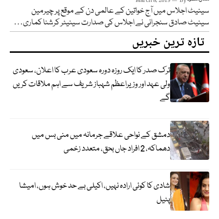
March 8, 2019
By
سینیٹ اجلاس میں آج خواتین کے عالمی دن کے موقع پر چیرمین
سینیٹ صادق سنجرانی نے اجلاس کی صدارت سینیٹر کرشنا کماری…
تازہ ترین خبریں
ترک صدر کا ایک روزہ دورہ سعودی عرب کا اعلان، سعودی
ولی عہد اور وزیراعظم شہباز شریف سے اہم ملاقات کریں
گے
دمشق کے نواحی علاقے جرمانہ میں منی بس میں
دھماکہ، 2 افراد جاں بحق، متعدد زخمی
شادی کا کوئی ارادہ نہیں، اکیلی بے حد خوش ہوں، امیشا
پٹیل