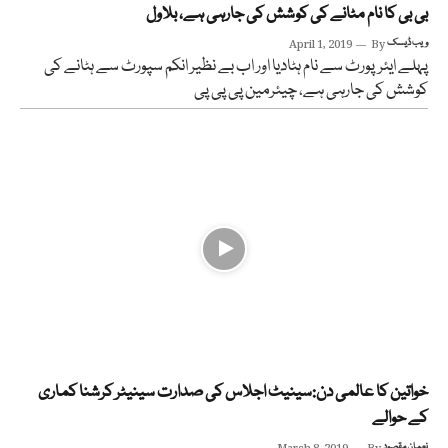
بی بی کا نام مٹانے کی کوشش کی جارہی ہے، بلاول
ویب ڈیسک
By
April 1, 2019
پہلے ایئرپورٹ سے نام ہٹادیا اور اب بے نظیر انکم سپورٹ سے ہٹانے کی
کوشش کی جارہی ہے، چیئرمین پی پی پی
خواتین کا عالمی دن:سینیٹ اجلاس کی صدارت سینیٹر کرشنا کماری
کے حوالے
نعمان مقصود