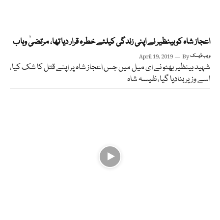
اعجاز شاہ کو بینظیر نے اپنی زندگی کیلئے خطرہ قرار دیا تھا، مرتضیٰ وہاب
ویب ڈیسک
By
April 19, 2019
شہید بینظیر بھٹو نے ای میل میں جس اعجاز شاہ پر اپنے قتل کا شک کیا،
اسے وزیر بنادیا گیا، نفیسہ شاہ