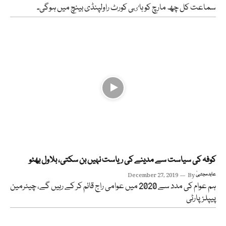
سماعت کل چھ مارچ کو ہاٸی کورٹ راولپنڈی بینچ میں ہوگی۔
کوفہ کی سیاست سے مدینے کی ریاست نہیں بن سکتی، بلاول بھٹو
عابد مجتبیٰ
By
December 27, 2019
ہم عوام کی مدد سے 2020 میں عوامی راج قائم کر کے رہیں گے، چیئرمین
پیپلزپارٹی