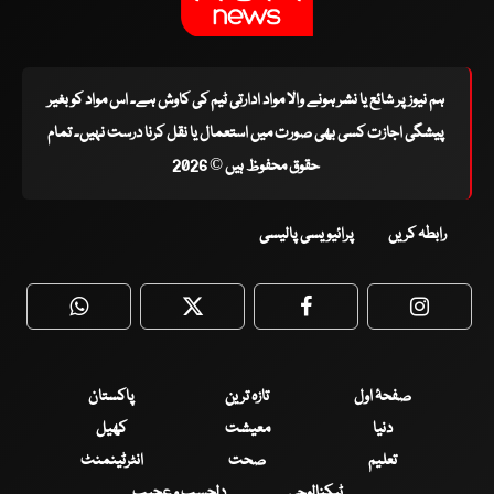
ہم نیوز پر شائع یا نشر ہونے والا مواد ادارتی ٹیم کی کاوش ہے۔ اس مواد کو بغیر
پیشگی اجازت کسی بھی صورت میں استعمال یا نقل کرنا درست نہیں۔ تمام
حقوق محفوظ ہیں © 2026
رابطہ کریں
پرائیویسی پالیسی
WhatsApp
Twitter
Facebook
Faceboo
صفحۂ اول
تازہ ترین
پاکستان
دنیا
معیشت
کھیل
تعلیم
صحت
انٹرٹینمنٹ
ٹیکنالوجی
دلچسپ و عجیب