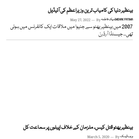
بینظیر دنیا کی کامیاب ترین وزیراعظم کی آئیڈیل
مہک فاطمہ | MEHAK FATIMA
By
May 27, 2022
2007 میں بینظیر بھٹو سے جنیوا میں ملاقات ایک کانفرنس میں ہوئی
تھی،، جیسنڈا آرڈرن
بینظیربھٹو قتل کیس، ملزمان کے خلاف اپیلوں پر سماعت کل
ویب ڈیسک
By
March 5, 2020