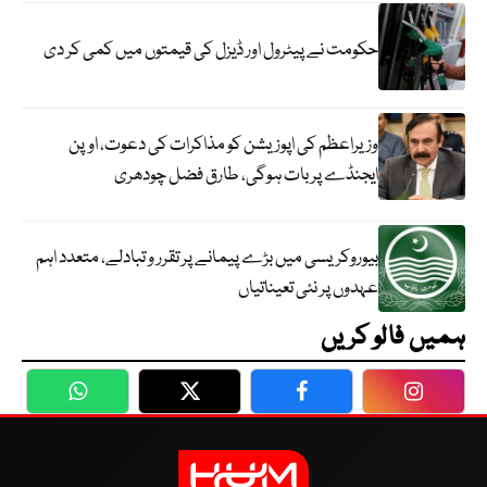
حکومت نے پیٹرول اور ڈیزل کی قیمتوں میں کمی کر دی
وزیراعظم کی اپوزیشن کو مذاکرات کی دعوت، اوپن
ایجنڈے پر بات ہوگی، طارق فضل چودھری
بیوروکریسی میں بڑے پیمانے پر تقرر و تبادلے، متعدد اہم
عہدوں پر نئی تعیناتیاں
ہمیں فالو کریں
WhatsApp
Twitter
Facebook
Faceboo