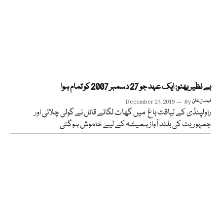
بے نظیر بھٹو: ایک عہد جو 27 دسمبر 2007 کو تمام ہوا
فیضان خان
By
December 27, 2019
راولپنڈی کے لیاقت باغ میں گھات لگائے قاتل نے گولی چلائی اور
جمہوریت کی بلند آواز ہمیشہ کے لیے خاموش ہوگئی