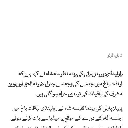
فائل: فوٹو
راولپنڈی: پیپلز پارٹی کی رہنما نفیسہ شاہ نے کہا ہے کہ
لیاقت باغ میں جلسے کی وجہ سے جنرل ضیاء الحق اور پرویز
مشرف کی باقیات کی نیندیں حرام ہو گئی ہیں۔
پیپلز پارٹی کی رہنما نفیسہ شاہ نے راولپنڈی لیاقت باغ میں
جلسہ گاہ کے دورے کے موقع پر میڈیا سے بات کرتے ہوئے