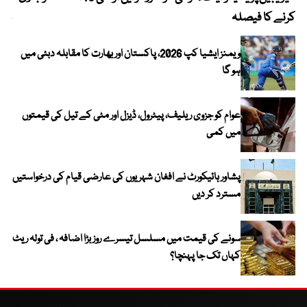
کرنے کا فیصلہ
چھی
ویمنز ایشیا کپ 2026، پاکستان اور بھارت کا مقابلہ دبئی میں
ہو گا
عوام کو جزوی ریلیف، پیٹرول، ڈیزل اور مٹی کے تیل کی قیمتوں
میں کمی
پشاور ہائیکورٹ نے افغان شہریوں کی عارضی قیام کی درخواستیں
مسترد کر دیں
سونے کی قیمت میں مسلسل تیسرے روز بڑا اضافہ ، فی تولہ ریٹ
کہاں تک جا پہنچا؟