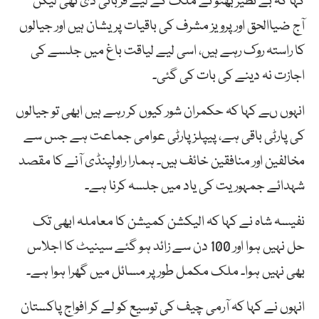
کہا کہ بے نظیر بھٹو نے ملک کے لیے قربانی دی تھی لیکن
آج ضیاالحق اور پرویز مشرف کی باقیات پریشان ہیں اور جیالوں
کا راستہ روک رہے ہیں، اسی لیے لیاقت باغ میں جلسے کی
اجازت نہ دینے کی بات کی گئی۔
انہوں ںے کہا کہ حکمران شور کیوں کر رہے ہیں ابھی تو جیالوں
کی پارٹی باقی ہے، پیپلز پارٹی عوامی جماعت ہے جس سے
مخالفین اور منافقین خائف ہیں۔ ہمارا راولپنڈی آنے کا مقصد
شہدائے جمہوریت کی یاد میں جلسہ کرنا ہے۔
نفیسہ شاہ نے کہا کہ الیکشن کمیشن کا معاملہ ابھی تک
حل نہیں ہوا اور 100 دن سے زائد ہو گئے سینیٹ کا اجلاس
بھی نہیں ہوا۔ ملک مکمل طور پر مسائل میں گھرا ہوا ہے۔
انہوں نے کہا کہ آرمی چیف کی توسیع کو لے کر افواج پاکستان