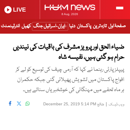
LIVE
8 Aug, 2026
صفحۂ اول
تازہ ترین
پاکستان
دنیا
ایران-اسرائیل جنگ
کھیل
انٹرٹینمنٹ
ضیاء الحق اور پرویز مشرف کی باقیات کی نیندیں
حرام ہو گئی ہیں، نفیسہ شاہ
پیپلز پارٹی رہنما نے کہا کہ آرمی چیف کی توسیع کو لے کر
افواج پاکستان میں تشویش پھیلائی گئی جبکہ حکمران
ہر ماہ تحفے میں مہنگائی کی خوشخبریاں سناتے ہیں۔
|
شائع
December 25, 2019 5:14 PM
ویب ڈیسک