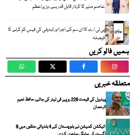
عاصم منیر کا کردار قابل قدر ہے، وزیراعظم
پی ٹی اے کا ای سم کے اجرا اور تبدیلی کی فیس کم کرنے کا
فیصلہ
ہمیں فالو کریں
WhatsApp
Twitter
Facebook
Faceboo
متعلقہ خبریں
پیٹرول کی قیمت 228 روپے فی لیٹر کی جائے، حافظ نعیم
الرحمان
الیکشن کمیشن نے بلوچستان کے 4 بلدیاتی حلقوں میں 9
اگست کی پولنگ ملتوی کردی