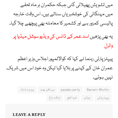
میں تشویش پھیلائی گئی جبکہ حکمران ہر ماہ تحفے
میں مہنگائی کی خوشخبریاں سناتے ہیں۔ اس وقت خارجہ
پالیسی کمزور ہے اور کشمیر کا معاملہ بھی پیچھے چلا گیا۔
یہ بھی پڑھیں
اسد عمر کے ڈانس کی ویڈیو سوشل میڈیا پر
وائرل
پیپلز پارٹی رہنما نے کہا کہ کوالالمپور اجلاس وزیر اعظم
عمران خان کے کہنے پر بلایا گیا لیکن وہ خود اس میں شریک
نہیں ہوئے۔
Benazir Bhutto
peoples party
بے نظیر بھٹو
پرویز مشرف
پیپلز پارٹی
جیالے
ضیا الحق
لیاقت باغ
LEAVE A REPLY