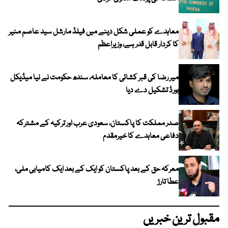
معاہدے کو عملی شکل دینے میں فیلڈ مارشل سید عاصم منیر
کا کردار قابل قدر ہے، وزیراعظم
میر رضا کی قبر کشائی کا معاملہ، سندھ حکومت نے نیا میڈیکل
بورڈ تشکیل دے دیا
صدر مملکت کا پاکستان، سعودی عرب اور ترکیہ کے مشترکہ
دفاعی معاہدے کا خیرمقدم
معرکہ حق کے بعد پاکستان کو ایک کے بعد ایک کامیابی ملی،
عطا تارڑ
مقبول ترین خبریں