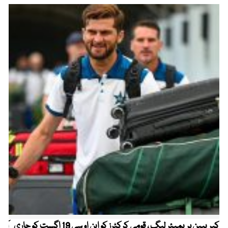
کیریبین پریمیئر لیگ ، قومی کرکٹرز کو این او سی 19 اگست کو جاری
آز