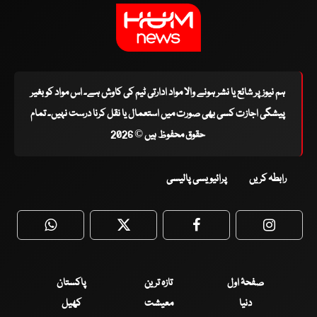
ہم نیوز پر شائع یا نشر ہونے والا مواد ادارتی ٹیم کی کاوش ہے۔ اس مواد کو بغیر
پیشگی اجازت کسی بھی صورت میں استعمال یا نقل کرنا درست نہیں۔ تمام
حقوق محفوظ ہیں © 2026
رابطہ کریں
پرائیویسی پالیسی
WhatsApp
Twitter
Facebook
Faceboo
صفحۂ اول
تازہ ترین
پاکستان
دنیا
معیشت
کھیل