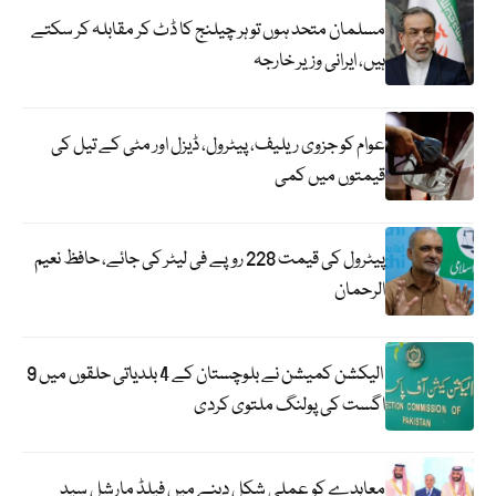
مسلمان متحد ہوں تو ہر چیلنج کا ڈٹ کر مقابلہ کر سکتے
ہیں، ایرانی وزیر خارجہ
عوام کو جزوی ریلیف، پیٹرول، ڈیزل اور مٹی کے تیل کی
قیمتوں میں کمی
پیٹرول کی قیمت 228 روپے فی لیٹر کی جائے، حافظ نعیم
الرحمان
الیکشن کمیشن نے بلوچستان کے 4 بلدیاتی حلقوں میں 9
اگست کی پولنگ ملتوی کردی
معاہدے کو عملی شکل دینے میں فیلڈ مارشل سید