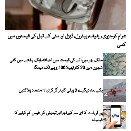
عوام کو جزوی ریلیف، پیٹرول، ڈیزل اور مٹی کے تیل کی قیمتوں میں
4 روز میں سونے کی قیمت میں بڑا اضافہ
کمی
ملک بھر میں آٹے کی قیمت میں اضافہ، ایک ہفتے میں کئی
شہروں میں 20 کلو تھیلا 100 روپے تک مہنگا
یکے بعد دیگرے 2 ہیلی کاپٹر گر کر تباہ؛ متعدد ہلاکتیں
پی ٹی اے کا ای سم کے اجرا اور تبدیلی کی فیس کم کرنے کا
فیصلہ