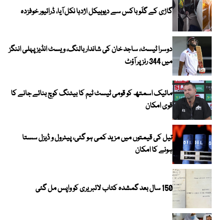
گاڑی کے گلَو باکس سے دیوہیکل اژدہا نکل آیا، ڈرائیور خوفزدہ
دوسرا ٹیسٹ، ساجد خان کی شاندار بالنگ، ویسٹ انڈیز پہلی اننگز
میں 344 رنز پر آؤٹ
مائیک اسمتھ کو قومی ٹیسٹ ٹیم کا بیٹنگ کوچ بنائے جانے کا
قوی امکان
تیل کی قیمتوں میں مزید کمی ہو گئی، پیٹرول و ڈیزل سستا
ہونے کا امکان
150 سال بعد گمشدہ کتاب لائبریری کو واپس مل گئی