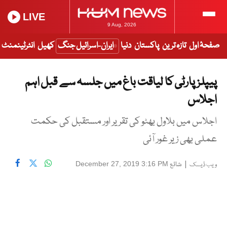
LIVE
9 Aug, 2026
صفحۂ اول
تازہ ترین
پاکستان
دنیا
ایران-اسرائیل جنگ
کھیل
انٹرٹینمنٹ
پیپلز پارٹی کا لیاقت باغ میں جلسہ سے قبل اہم
اجلاس
اجلاس میں بلاول بھٹو کی تقریر اور مستقبل کی حکمت
عملی بھی زیر غور آئی
|
شائع
December 27, 2019 3:16 PM
ویب ڈیسک