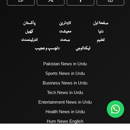
WhatsApp
Twitter
Facebook
Faceboo
صفحۂ اول
تازہ ترین
پاکستان
دنیا
معیشت
کھیل
تعلیم
صحت
انٹرٹینمنٹ
ٹیکنالوجی
دلچسپ و عجیب
Pakistan News in Urdu
Sports News in Urdu
Business News in Urdu
Tech News in Urdu
Entertainment News in Urdu
Health News in Urdu
Hum News English