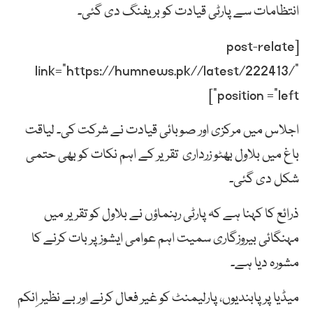
انتظامات سے پارٹی قیادت کو بریفنگ دی گئی۔
[post-relate
link=”https://humnews.pk//latest/222413/”
position =”left”]
اجلاس میں مرکزی اور صوبائی قیادت نے شرکت کی۔ لیاقت
باغ میں بلاول بھٹو زرداری تقریر کے اہم نکات کو بھی حتمی
شکل دی گئی۔
ذرائع کا کہنا ہے کہ پارٹی رہنماؤں نے بلاول کو تقریر میں
مہنگائی بیروزگاری سمیت اہم عوامی ایشوز پر بات کرنے کا
مشورہ دیا ہے۔
میڈیا پر پابندیوں، پارلیمنٹ کو غیر فعال کرنے اور بے نظیر اِنکم