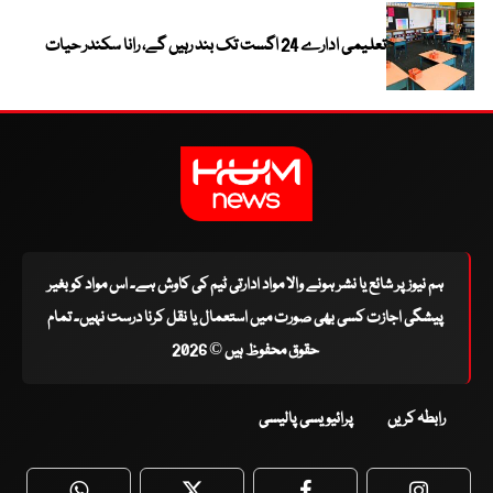
تعلیمی ادارے 24 اگست تک بند رہیں گے، رانا سکندر حیات
ہم نیوز پر شائع یا نشر ہونے والا مواد ادارتی ٹیم کی کاوش ہے۔ اس مواد کو بغیر
پیشگی اجازت کسی بھی صورت میں استعمال یا نقل کرنا درست نہیں۔ تمام
حقوق محفوظ ہیں © 2026
رابطہ کریں
پرائیویسی پالیسی