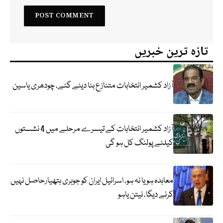
تازہ ترین خبریں
آزاد کشمیر انتخابات متنازع بنا دیئے گئے، چودھری یاسین
آزاد کشمیر انتخابات کے تیسرے مرحلے میں 4 نشستوں
کیلئے پولنگ کل ہو گی
معاہدہ ہو یا نہ ہو، اسرائیل ایران کو جوہری ہتھیارحاصل نہیں
کرنے دیگا، نیتن یاہو