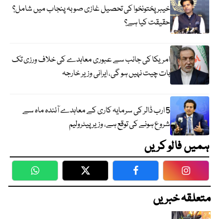
خیبر پختونخوا کی تحصیل غازی صوبہ پنجاب میں شامل؟
حقیقت کیا ہے؟
امریکا کی جانب سے عبوری معاہدے کی خلاف ورزی تک
بات چیت نہیں ہو گی، ایرانی وزیر خارجہ
5 ارب ڈالر کی سرمایہ کاری کے معاہدے آئندہ ماہ سے
شروع ہونے کی توقع ہے، وزیر پیٹرولیم
ہمیں فالو کریں
WhatsApp
Twitter
Facebook
Faceboo
متعلقہ خبریں