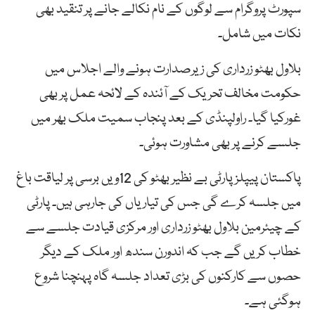
سپورٹ پروگرام سے لوگوں کے نام نکالے جانے پر تنقید بھی
نکات میں شامل۔
بلاول بھٹو زرداری کی زیرصدارت ہونے والے اجلاس میں
حکومت مخالف تحریک کے آئندہ کے لائحہ عمل پر بھی
غورکیا گیا۔ راولپنڈی کے بعد پنجاب سمیت ملک بھر میں
جلسے کرنے پر بھی مشاورت ہوئی۔
پاکستان پیپلزپارٹی بے نظیر بھٹو کی 12ویں برسی پر لیاقت باغ
میں جلسہ کرے گی جس کی تیاریاں کی جارہی ہیں۔ پارٹی
کے چیئرمین بلاول بھٹو زرداری اور مرکزی قیادت جلسے سے
خطاب کریں گے جب کہ اندورن سندھ اور ملک کے دیگر
حصوں سے کارکنوں کی بڑی تعداد جلسہ گاہ پہنچنا شروع
ہوگئی ہے۔