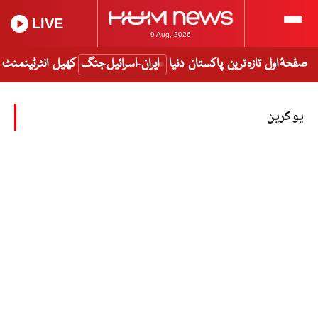
LIVE
9 Aug, 2026
صفحۂ اول
تازہ ترین
پاکستان
دنیا
ایران-اسرائیل جنگ
کھیل
انٹرٹینمنٹ
یوکرین