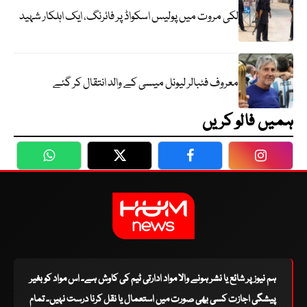
لکی مروت میں پولیس اسکواڈ پر فائرنگ، ایک اہلکار شہید
معروف فٹبالر لیونل میسی کے والد انتقال کر گئے
ہمیں فالو کریں
WhatsApp
Twitter
Facebook
Faceboo
ہم نیوز پر شائع یا نشر ہونے والا مواد ادارتی ٹیم کی کاوش ہے۔ اس مواد کو بغیر
پیشگی اجازت کسی بھی صورت میں استعمال یا نقل کرنا درست نہیں۔ تمام