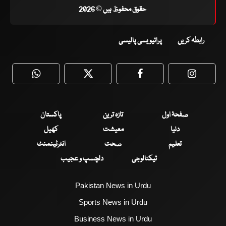
حقوق محفوظ ہیں © 2026
رابطہ کریں
پرائیویسی پالیسی
WhatsApp
Twitter
Facebook
Faceboo
صفحۂ اول
تازہ ترین
پاکستان
دنیا
معیشت
کھیل
تعلیم
صحت
انٹرٹینمنٹ
ٹیکنالوجی
دلچسپ و عجیب
Pakistan News in Urdu
Sports News in Urdu
Business News in Urdu