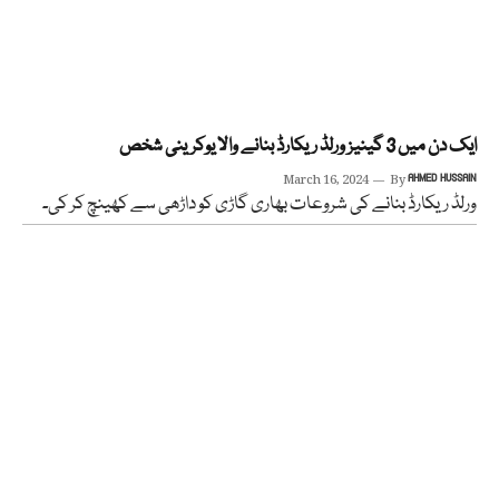
ایک دن میں 3 گینیز ورلڈ ریکارڈ بنانے والا یوکرینی شخص
March 16, 2024
By
AHMED HUSSAIN
ورلڈ ریکارڈ بنانے کی شروعات بھاری گاڑی کو داڑھی سے کھینچ کر کی۔