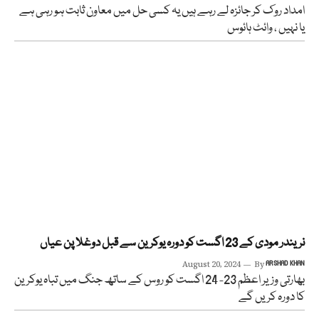
امداد روک کر جائزہ لے رہے ہیں یہ کسی حل میں معاون ثابت ہو رہی ہے
یا نہیں ، وائٹ ہائوس
نریندر مودی کے 23 اگست کو دورہ یوکرین سے قبل دوغلا پن عیاں
August 20, 2024
By
ARSHAD KHAN
بھارتی وزیر اعظم 23- 24 اگست کو روس کے ساتھ جنگ میں تباہ یوکرین
کا دورہ کریں گے