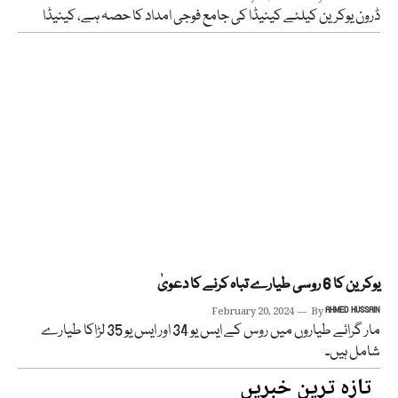
ڈرون یوکرین کیلئے کینیڈا کی جامع فوجی امداد کا حصہ ہے، کینیڈا
یوکرین کا 6 روسی طیارے تباہ کرنے کا دعویٰ
February 20, 2024
By
AHMED HUSSAIN
مار گرائے طیاروں میں روس کے ایس یو 34 اور ایس یو 35 لڑاکا طیارے
شامل ہیں۔
تازہ ترین خبریں