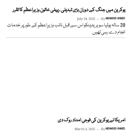
یوکرین میں جنگ کے دوران بڑی تبدیلی ، پہلی خاتون وزیراعظم کا تقرر
July 18, 2025
By
MEHMOOD AHMED
39 سالہ یولیا سویریدینکو اس سے قبل نائب وزیرِاعظم کے طور پر خدمات
انجام دے رہی تھیں
امریکا نے یوکرین کی فوجی امداد روک دی
March 4, 2025
By
MEHMOOD AHMED