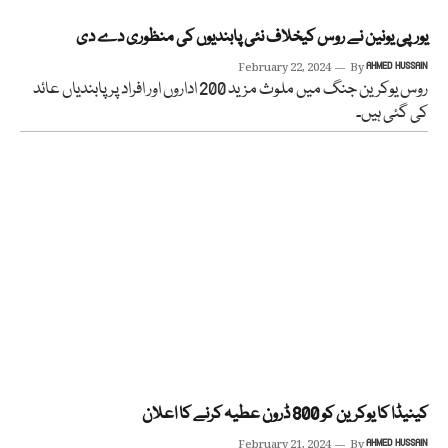
یورپی یونین نے روس کیخلاف نئی پابندیوں کی منظوری دے دی
February 22, 2024
By
AHMED HUSSAIN
روس یوکرین جنگ میں ملوث مزید 200 اداروں اور افراد پر پابندیاں عائد
کی گئی ہیں۔
کینیڈا کا یوکرین کو 800 ڈرون عطیہ کرنے کا اعلان
February 21, 2024
By
AHMED HUSSAIN