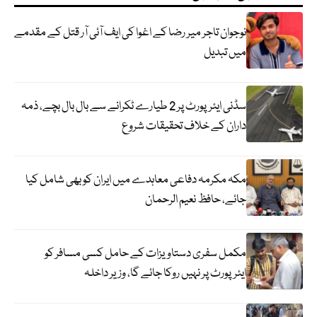
نوجوان تاجر میر رضا کے اغوا کی ایف آئی آر قتل کے مقدمے
میں تبدیل
سڈنی ایئرپورٹ پر 2 طیارے ٹکرانے سے بال بال بچے، ذمہ
داران کے خلاف تحقیقات شروع
مکہ مکرمہ دفاعی معاہدے میں ایران کو بھی شامل کیا
جائے، حافظ نعیم الرحمان
مکمل سفری دستاویزات کے حامل کسی مسافر کو
ایئرپورٹ پر نہیں روکا جائے گا، وزیر داخلہ