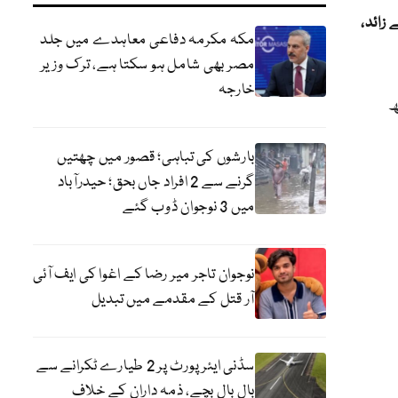
ثاثوں کی مالیت 20 ارب سے زائد،
مکہ مکرمہ دفاعی معاہدے میں جلد
مصر بھی شامل ہو سکتا ہے، ترک وزیر
خارجہ
ھ
بارشوں کی تباہی؛ قصور میں چھتیں
گرنے سے 2 افراد جاں بحق؛ حیدرآباد
میں 3 نوجوان ڈوب گئے
نوجوان تاجر میر رضا کے اغوا کی ایف آئی
آر قتل کے مقدمے میں تبدیل
سڈنی ایئرپورٹ پر 2 طیارے ٹکرانے سے
بال بال بچے، ذمہ داران کے خلاف