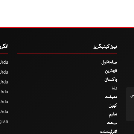
نیوز کیٹیگریز
انگر
صفحۂ اول
Urdu
تازہ ترین
Urdu
پاکستان
Urdu
دنیا
Urdu
اس
معیشت
Urdu
کھیل
Urdu
تعلیم
lish
صحت
انٹرٹینمنٹ