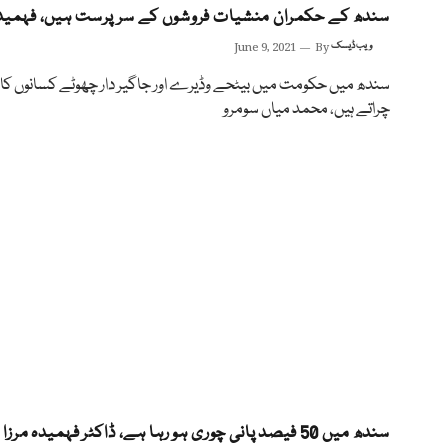
سندھ کے حکمران منشیات فروشوں کے سر پرست ہیں، فہمیدہ
ویب ڈیسک
By
June 9, 2021
سندھ میں حکومت میں بیٹحے وڈیرے اور جاگیر دار چھوٹے کسانوں کا پ
چراتے ہیں، محمد میاں سومرو
سندھ میں 50 فیصد پانی چوری ہو رہا ہے، ڈاکٹر فہمیدہ مرزا