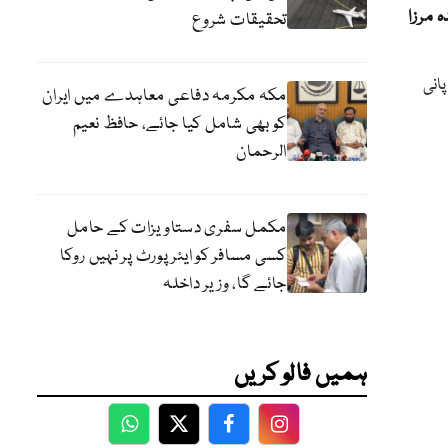
 مرزا
تحقیقات شروع
انی
مکہ مکرمہ دفاعی معاہدے میں ایران
کو بھی شامل کیا جائے، حافظ نعیم
الرحمان
مکمل سفری دستاویزات کے حامل
کسی مسافر کو ایئرپورٹ پر نہیں روکا
جائے گا، وزیر داخلہ
ہمیں فالو کریں
WhatsApp
Twitter
Facebook
Facebook