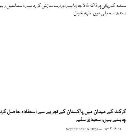
سندھ کے پانی پر ڈاکہ ڈالا جا رہا ہے اور ارسا سازش کر رہا ہے، اسماعیل راہو
سندھ اسمبلی میں اظہار خیال
کرکٹ کے میدان میں پاکستان کے تجربے سے استفادہ حاصل کرنا
چاہتے ہیں، سعودی سفیر
ویب ڈیسک
By
September 16, 2020