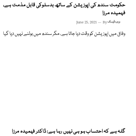
حکومت سندھ کی اپوزیشن کے ساتھ بدسلوکی قابل مذمت ہے،
فہمیدہ مرزا
ویب ڈیسک
By
June 25, 2021
وفاق میں اپوزیشن کو وقت دیا جاتا ہے، مگر سندھ میں بولنے نہیں دیا گیا
گلہ ہے کہ احتساب ہو ہی نہیں رہا ہے: ڈاکٹر فہمیدہ مرزا