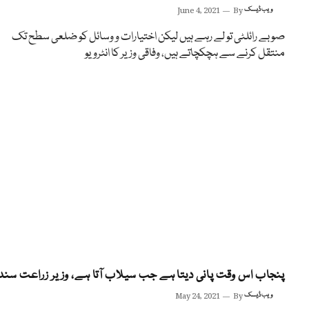
ویب ڈیسک
By
June 4, 2021
صوبے رائلٹی تو لے رہے ہیں لیکن اختیارات و وسائل کو ضلعی سطح تک
منتقل کرنے سے ہچکچاتے ہیں، وفاقی وزیر کا انٹرویو
پنجاب اس وقت پانی دیتا ہے جب سیلاب آتا ہے، وزیر زراعت سند
ویب ڈیسک
By
May 24, 2021