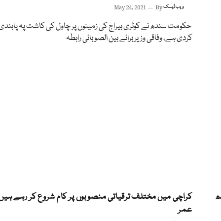
ویب ڈیسک
By
May 24, 2021
حکومت سندھ نے کوٹری بیراج کی زمینوں پر چاول کی کاشت پہ پابندی
کردی ہے، وفاقی وزیر برائے بین الصوبائی رابطہ
ھ
کراچی میں مختلف ترقیاتی منصوبوں پر کام شروع کر رہے ہیں،
عمر