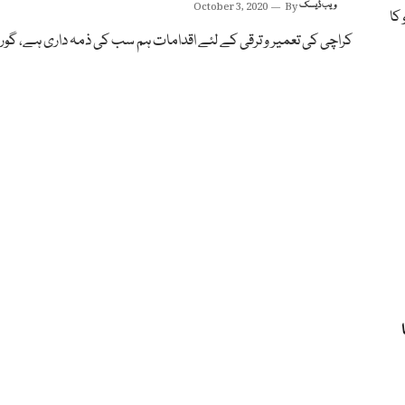
ویب ڈیسک
By
October 3, 2020
 کا
کراچی کی تعمیر و ترقی کے لئے اقدامات ہم سب کی ذمہ داری ہے، گور