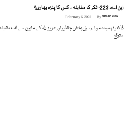
این اے 223: ٹکر کا مقابلہ ، کس کا پلڑہ بھاری؟
February 6, 2024
By
ARSHAD KHAN
ڈاکٹر فہمیدہ مرزا ، رسول بخش چانڈیو اور عزیز اللہ کے مابین سے ٹف مقابلہ
متوقع