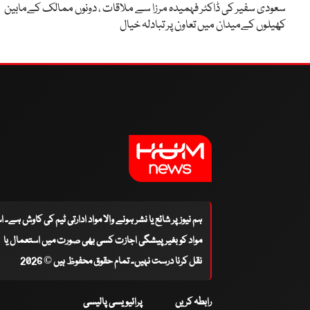
سعودی سفیر کی ڈاکٹر فہمیدہ مرزا سے ملاقات ، دونوں ممالک کےمابین
کھیلوں کےمیدان میں تعاون پر تبادلہ خیال
ہم نیوز پر شائع یا نشر ہونے والا مواد ادارتی ٹیم کی کاوش ہے۔ 
مواد کو بغیر پیشگی اجازت کسی بھی صورت میں استعمال یا
نقل کرنا درست نہیں۔ تمام حقوق محفوظ ہیں © 2026
رابطہ کریں
پرائیویسی پالیسی