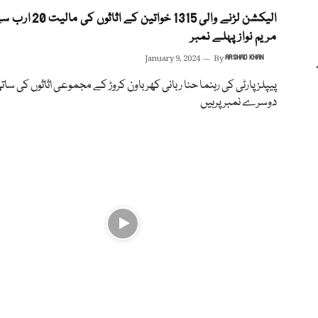
الیکشن لڑنے والی 1315 خواتین کے ا
مریم نوازپہلے نمبر
January 9, 2024
By
ARSHAD KHAN
پیپلز پارٹی کی رہنما حنا ربانی کھر باون کروڑ کے مجموعی اثاثوں کی سات
دوسرے نمبر پرہیں