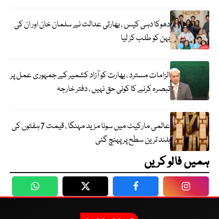
دھوکا دہی کیس ، بھارتی عدالت نے سلمان خان اور ان کی
بہن کو طلب کر لیا
الزامات مسترد ، بھارت کو آزاد کشمیر کے جمہوری عمل پر
تبصرہ کرنے کا کوئی حق نہیں ، دفتر خارجہ
عالمی مارکیٹ میں سونا مزید مہنگا ، قیمت 7 ہفتوں کی
بلند ترین سطح پر پہنچ گئی
ہمیں فالو کریں
WhatsApp
Twitter
Facebook
Faceboo