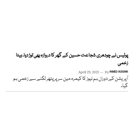
پولیس نے چودھری شجاعت حسین کے گھر کا دروازہ بھی توڑ دیا، بیٹا
زخمی
April 29, 2023
By
AHMED HUSSAIN
آپریشن کے دوران ہم نیوز کا کیمرہ مین سر پر پتھر لگنے سے زخمی ہو
گیا۔