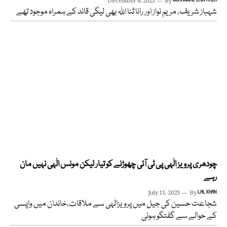
December 6, 2023
By
شہباز شریف، مریم نواز اور رانا ثنا اللہ بھی لیگی قائد کے ہمراہ موجود تھے
چودھری پرویز الٰہی پی ٹی آئی چھوڑنے کو تیار لیکن مونس الٰہی نہیں مان
رہے
July 11, 2023
By
LAL KHAN
شجاعت حسین کی جیل میں پرویزالٰہی سے ملاقات،خاندان میں واپسی
کے حوالے سے گفتگو ہوئی