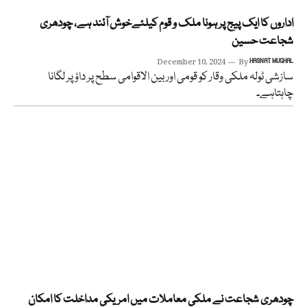
اداروں کا ایک پیج پر ہونا ملک و قوم کیلئےخوش آئند ہے، چودھری
شجاعت حسین
December 10, 2024
By
HASNAT MUGHAL
سازشی ٹولہ ملکی وقار کو قومی اور بین الاقوامی سطح پر داؤ پر لگانا
چاہتاہے۔
چودھری شجاعت نے ملکی معاملات میں امریکی مداخلت کا امکان