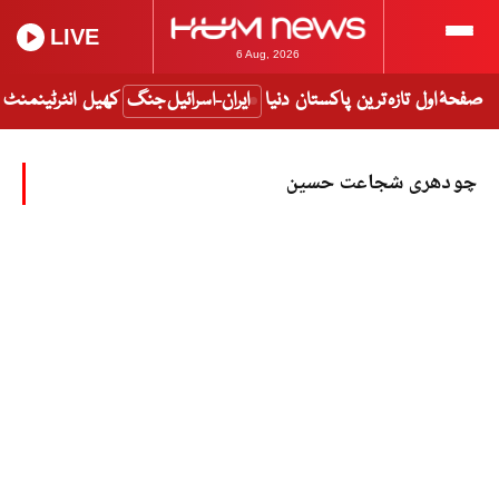
LIVE
6 Aug, 2026
صفحۂ اول
تازہ ترین
پاکستان
دنیا
ایران-اسرائیل جنگ
کھیل
انٹرٹینمنٹ
چودھری شجاعت حسین