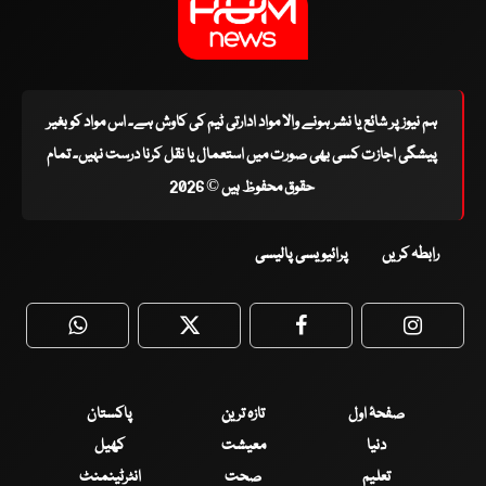
ہم نیوز پر شائع یا نشر ہونے والا مواد ادارتی ٹیم کی کاوش ہے۔ اس مواد کو بغیر
پیشگی اجازت کسی بھی صورت میں استعمال یا نقل کرنا درست نہیں۔ تمام
حقوق محفوظ ہیں © 2026
رابطہ کریں
پرائیویسی پالیسی
WhatsApp
Twitter
Facebook
Faceboo
صفحۂ اول
تازہ ترین
پاکستان
دنیا
معیشت
کھیل
تعلیم
صحت
انٹرٹینمنٹ