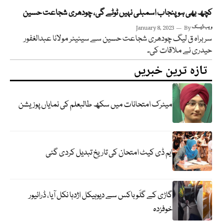
کچھ بھی ہو پنجاب اسمبلی نہیں ٹوٹے گی، چودھری شجاعت حسین
ویب ڈیسک
By
January 8, 2023
سربراہ ق لیگ چودھری شجاعت حسین سے سینیٹر مولانا عبدالغفور
حیدری نے ملاقات کی۔
تازہ ترین خبریں
میٹرک امتحانات میں سکھ طالبعلم کی نمایاں پوزیشن
ایم ڈی کیٹ امتحان کی تاریخ تبدیل کردی گئی
گاڑی کے گلَو باکس سے دیوہیکل اژدہا نکل آیا، ڈرائیور
خوفزدہ