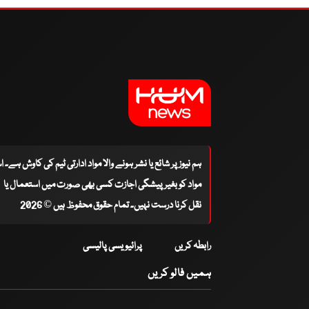
ہم نیوز پر شائع یا نشر ہونے والا مواد ادارتی ٹیم کی کاوش ہے۔ 
مواد کو بغیر پیشگی اجازت کسی بھی صورت میں استعمال یا
نقل کرنا درست نہیں۔ تمام حقوق محفوظ ہیں © 2026
رابطہ کریں
پرائیویسی پالیسی
ہمیں فالو کریں