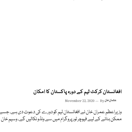
افغانستان کرکٹ ٹیم کے دورہ پاکستان کا امکان
عثمان خان
By
November 22, 2020
وزیراعظم عمران خان نے افغانستان ٹیم کو دورے کی دعوت دی ہے، جسے
ممکن بنانے کے لیے فیوچر ٹور پروگرام میں سے ونڈو نکالیں گے، وسیم خان