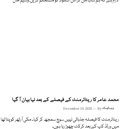
لازم ہے کہ ہم سب مل کر اس اسکواڈ کو مستحکم کریں،وسیم خان
محمد عامر کا ریٹائرمنٹ کے فیصلے کے بعد نیا بیان آ گیا
ویب ڈیسک
By
December 19, 2020
ریٹائرمنٹ کا فیصلہ جذباتی نہیں سوچ سمجھ کر کیا۔ مکی آرتھر کو پتا تھا
میں ورلڈ کپ کے بعد کرکٹ چھوڑ رہا ہوں۔