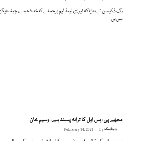
رگ ڈکیسن نے بتایاکہ نیوزی لینڈ ٹیم پرحملے کا خدشہ ہے، چیف ایگزی
سی بی
مجھے پی ایس ایل کا ترانہ پسند ہے، وسیم خان
ویب ڈیسک
By
February 14, 2021