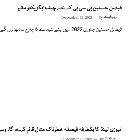
فیصل حسنین پی سی بی کے نئے چیف ایگزیکٹو مقرر
ویب ڈیسک
By
December 13, 2021
فیصل حسنین جنوری 2022 میں اپنے عہدے کا چارج سنبھالیں گے
نیوزی لینڈ کا یکطرفہ فیصلہ خطرناک مثال قائم کرے گا، وسی
ویب ڈیسک
By
September 19, 2021