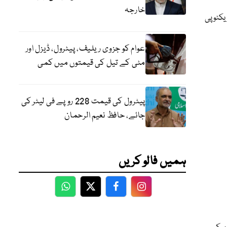
خارجہ
کٹو پی
عوام کو جزوی ریلیف، پیٹرول، ڈیزل اور
مٹی کے تیل کی قیمتوں میں کمی
پیٹرول کی قیمت 228 روپے فی لیٹر کی
جائے، حافظ نعیم الرحمان
ہمیں فالو کریں
WhatsApp
Twitter
Facebook
Facebook