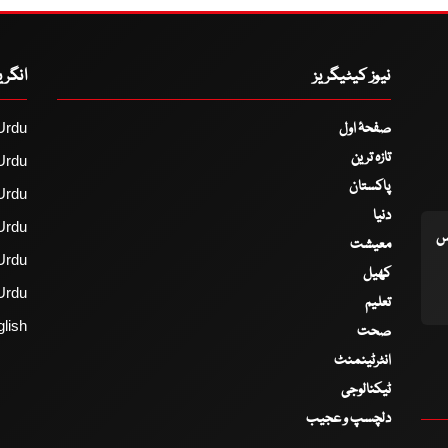
نیوز کیٹیگریز
انگر
صفحۂ اول
Urdu
تازہ ترین
Urdu
پاکستان
Urdu
دنیا
Urdu
اس
معیشت
Urdu
کھیل
Urdu
تعلیم
lish
صحت
انٹرٹینمنٹ
ٹیکنالوجی
دلچسپ و عجیب