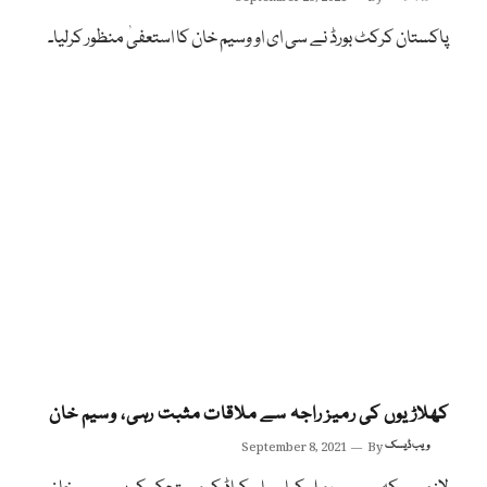
پاکستان کرکٹ بورڈ نے سی ای او وسیم خان کا استعفیٰ منظور کرلیا۔
کھلاڑیوں کی رمیز راجہ سے ملاقات مثبت رہی، وسیم خان
ویب ڈیسک
By
September 8, 2021