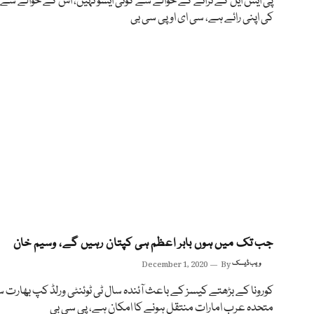
پی ایس ایل کے ترانے کے حوالے سے کوئی ایشو نہیں، اس کے حوالے سے 
کی اپنی رائے ہے، سی ای او پی سی بی
جب تک میں ہوں بابر اعظم ہی کپتان رہیں گے، وسیم خان
ویب ڈیسک
By
December 1, 2020
کورونا کے بڑھتے کیسز کے باعث آئندہ سال ٹی ٹوئنٹی ورلڈ کپ بھارت 
متحدہ عرب امارات منتقل ہونے کا امکان ہے، پی سی بی