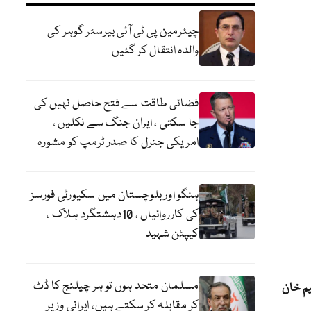
چیئرمین پی ٹی آئی بیرسٹر گوہر کی
والدہ انتقال کر گئیں
فضائی طاقت سے فتح حاصل نہیں کی
جا سکتی ، ایران جنگ سے نکلیں ،
امریکی جنرل کا صدر ٹرمپ کو مشورہ
ہنگو اور بلوچستان میں سکیورٹی فورسز
کی کارروائیاں ، 10دہشتگرد ہلاک ،
کیپٹن شہید
مسلمان متحد ہوں تو ہر چیلنج کا ڈٹ
م خان
کر مقابلہ کر سکتے ہیں، ایرانی وزیر